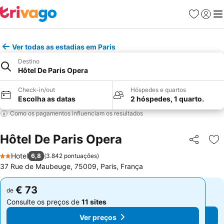
Favoritos
Iniciar
Me
Ver todas as estadias em Paris
Destino
Hôtel De Paris Opera
Check-in/out
Hóspedes e quartos
Escolha as datas
2 hóspedes, 1 quarto.
Como os pagamentos influenciam os resultados
Hôtel De Paris Opera
Partilhar
Ad
Hotel
6,8
(
3.842 pontuações
)
2 Estrelas
37 Rue de Maubeuge, 75009, Paris, França
€ 73
€ 73
de
de
Consulte os preços de
11 sites
Consulte os preços de
11 sites
Ver preços
Ver preços