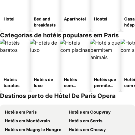
Hotel
Bed and
Aparthotel
Hostel
Casa
breakfasts
hósp
Categorias de hotéis populares em Paris
Hotéis
Hotéis de
Hotéis
Hotéis que
Hoté
baratos
luxo
com
permitem
com 
piscinas
animais
Destinos perto de Hôtel De Paris Opera
Hotéis em Paris
Hotéis em Coupvray
Hotéis em Montévrain
Hotéis em Serris
Hotéis em Magny le Hongre
Hotéis em Chessy