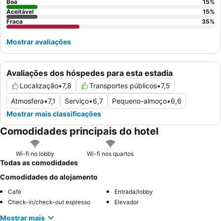
Boa
15
%
Aceitável
15
%
Fraca
35
%
Mostrar avaliações
Avaliações dos hóspedes para esta estadia
Localização
•
7,8
Transportes públicos
•
7,5
Atmosfera
•
7,1
Serviço
•
6,7
Pequeno-almoço
•
6,6
Mostrar mais classificações
Comodidades principais do hotel
Wi-fi no lobby
Wi-fi nos quartos
Todas as comodidades
Comodidades do alojamento
Café
Entrada/lobby
Check-in/check-out expresso
Elevador
Mostrar mais