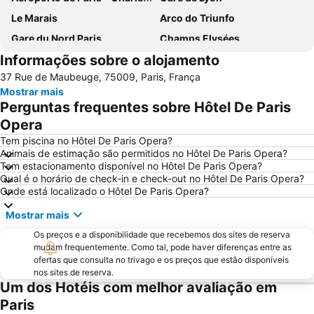
Le Marais
Arco do Triunfo
Gare du Nord Paris
Champs Elysées
Informações sobre o alojamento
58 tour eiffel
Quartier Latin
37 Rue de Maubeuge, 75009, Paris, França
8th district Élysée
9th district Opéra
Mostrar mais
Museu do Louvre
6th district Luxembourg
Perguntas frequentes sobre Hôtel De Paris
Paris Expo Porte de Versailles
5th district Panthéon
Opera
Montparnasse
Stade de France
Tem piscina no Hôtel De Paris Opera?
Animais de estimação são permitidos no Hôtel De Paris Opera?
7th district Palais Bourbon
15th district Vaugirard
Tem estacionamento disponível no Hôtel De Paris Opera?
Qual é o horário de check-in e check-out no Hôtel De Paris Opera?
Disney Village
3rd district Temple
Onde está localizado o Hôtel De Paris Opera?
14th district Observatoire
Bercy
Mostrar mais
4th district Hôtel-de-Ville
Colina de Montmartre
Os preços e a disponibilidade que recebemos dos sites de reserva
18th district la Butte-Montmartre
11th district Popincourt
mudam frequentemente. Como tal, pode haver diferenças entre as
ofertas que consulta no trivago e os preços que estão disponíveis
Notre-Dame Cathedral
Centre commercial International Val d'Europe
nos sites de reserva.
2nd district la Bourse
Palais des Congrès de Paris
Um dos Hotéis com melhor avaliação em
Paris
Palais Garnier Opera National de Paris
La Défense