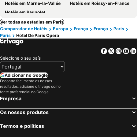
Hotéis em Marne-la-Vallée
Hotéis em Roissy-en-France
Hotéis em Bagnolet
Ver todas as estadias em Paris
Comparador de Hotéis
Europa
França
França
Paris
Paris
Hôtel De Paris Opera
Facebook
Twitter
Insta
Yo
Selecione o seu país
Adicionar no Google
Encontre facilmente os nossos
resultados: adicione o trivago como
fonte preferencial no Google.
Empresa
Os nossos produtos
Termos e políticas