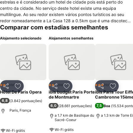
estrelas e é considerado um hotel de cidade pois está perto do
centro da cidade. No serviço deste hotel existe uma equipa
multilingue. Ao seu redor existem vários pontos turísticos ao seu
redor nomeadamente a La Casa 128 a 0.5km que é uma discoteca,
Comparar com estadias semelhantes
o restaurante Le Jardinier a 0.5km e ainda o Metro de Paris a
0.5km. Pode também aproveitar para praticar desporto como
Alojamento selecionado
Alojamentos semelhantes
snooker num raio de 5 km do hotel. Em relação às características
dos quartos do hotel, estes possuem aquecedor de cabelo,
banheiro com duche. Pode ver TV a cabo, usar a Internet a alta
velocidade e o telefone, para além disso existe à disposição
secador, ferro e tábua de passar e as janelas tem possibilidade de
abrir. No que se refere a infra-estruturas do hotel existe bar, sala de
leitura, elevador e estacionamento. Está também preparado para
receber crianças, bebés e não fumadores possuindo quartos para
Hotel
Hotel
Hotel
2 Estrelas
2 Estrelas
3 Estrelas
Partilhar
Adicionar aos favoritos
Partilhar
Adicionar aos favoritos
Partilhar
Adicionar
estes. Por fim sempre que precisar pode se dirigir à recepção que
Hôtel De Paris Opera
ibis budget Paris Porte
ibis Paris Tour Eiff
está disponível 24h por dia.
de Montmartre
Cambronne 15èm
6,8
(
3.842 pontuações
)
6,0
7,5
(
28.661 pontuações
)
Boa
(
15.534 pont
Paris, França
a 1.7 km de Basilique du
a 1.3 km de Torre Ei
Sacré-Coeur
Wi-Fi grátis
Wi-Fi grátis