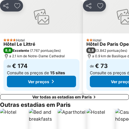
Les Halles
Nation Metro Station
Partilhar
Adicionar aos favoritos
Partilhar
Adicionar aos
Galerias Lafayette Paris Haussmann
Jardim de Luxemburgo
St-Germain-des-Prés
10th district Entrepôt
16th district Passy
Châtelet Metro Station
Gare de Lyon Metro Station
Montparnasse Train station
Hotel
Hotel
4 Estrelas
2 Estrelas
Hôtel Le Littré
Hôtel De Paris Ope
12th district Reuilly
Parc des Princes
8,6
6,8
Excelente
(
7.767 pontuações
)
(
3.842 pontuações
)
Moulin Rouge
Gare de Neuilly - Porte Maillot Metro Station
a 2.1 km de Notre-Dame Cathedral
a 0.9 km de Basilique
€ 174
€ 73
de
de
Consulte os preços de
15 sites
Consulte os preços 
Ver preços
Ver preç
Ver todas as estadias em Paris
Outras estadias em Paris