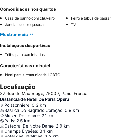
Comodidades nos quartos
Casa de banho com chuveiro
Ferro e tábua de passar
Janelas desbloqueadas
TV
Mostrar mais
Instalações desportivas
Trilho para caminhadas
Características do hotel
Ideal para a comunidade LGBTQIA+
Localização
37 Rue de Maubeuge, 75009, Paris, França
Distância de Hôtel De Paris Opera
Poissonnière
:
0.3
km
Basílica Do Sagrado Coração
:
0.9
km
Museu Do Louvre
:
2.1
km
Paris
:
2.5
km
Catedral De Notre Dame
:
2.9
km
Champs Élysées
:
3.1
km
Hôtel des Invalides
:
3.5
km