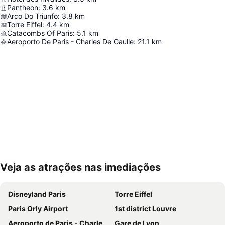
Pantheon
:
3.6
km
Arco Do Triunfo
:
3.8
km
Torre Eiffel
:
4.4
km
Catacombs Of Paris
:
5.1
km
Aeroporto De Paris - Charles De Gaulle
:
21.1
km
Veja as atrações nas imediações
Ampliar mapa
Disneyland Paris
Torre Eiffel
Paris Orly Airport
1st district Louvre
Aeroporto de Paris - Charles de Gaulle
Gare de Lyon