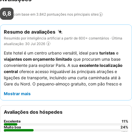
6,8
com base em 3.842 pontuações nos principais
sites
Resumo de avaliações
Resumido por inteligência artificial a partir de 600+ comentários · Última
atualização: 30 Jul 2026
Este hotel é um centro urbano versátil, ideal para
turistas
e
viajantes com orçamento limitado
que procuram uma base
conveniente para explorar Paris. A sua
excelente localização
central
oferece acesso inigualável às principais atrações e
ligações de transporte, incluindo uma curta caminhada até à
Gare du Nord. O pequeno-almoço gratuito, com pão fresco e
croissants, proporciona um começo satisfatório para dias
Mostrar mais
agitados de exploração. Os hóspedes elogiam
consistentemente o
pessoal da receção, simpático e prestável
,
que melhora a experiência geral. Para aqueles que priorizam
Avaliações dos hóspedes
uma noite de sono tranquila, recomenda-se pedir um quarto
virado para o jardim.
Excelente
11
%
Muito boa
24
%