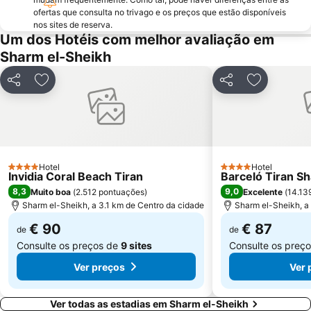
ofertas que consulta no trivago e os preços que estão disponíveis
nos sites de reserva.
Um dos Hotéis com melhor avaliação em
Sharm el-Sheikh
Partilhar
Adicionar aos favoritos
Partilhar
Adicionar 
Hotel
Hotel
4 Estrelas
4 Estrelas
Invidia Coral Beach Tiran
Barceló Tiran S
8,3
9,0
Muito boa
(
2.512 pontuações
)
Excelente
(
14.13
Sharm el-Sheikh, a 3.1 km de Centro da cidade
Sharm el-Sheikh, a
€ 90
€ 87
de
de
Consulte os preços de
9 sites
Consulte os preç
Ver preços
Ver 
Ver todas as estadias em Sharm el-Sheikh