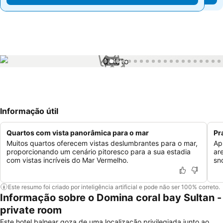
1 / 45
Informação útil
Quartos com vista panorâmica para o mar
Pr
Muitos quartos oferecem vistas deslumbrantes para o mar,
Ap
proporcionando um cenário pitoresco para a sua estadia
ar
com vistas incríveis do Mar Vermelho.
sn
Este resumo foi criado por inteligência artificial e pode não ser 100% correto.
Informação sobre o Domina coral bay Sultan -
private room
Este hotel balnear goza de uma localização privilegiada junto ao