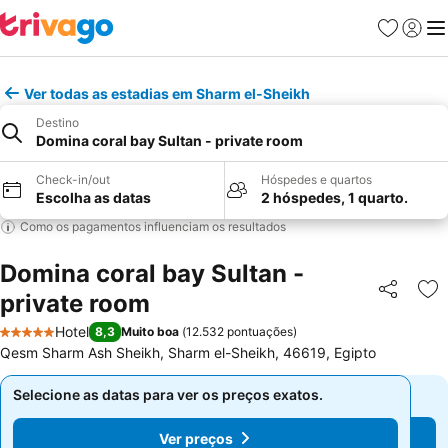
Favoritos
Iniciar
Me
Ver todas as estadias em Sharm el-Sheikh
Destino
Domina coral bay Sultan - private room
Check-in/out
Hóspedes e quartos
Escolha as datas
2 hóspedes, 1 quarto.
Como os pagamentos influenciam os resultados
Domina coral bay Sultan -
private room
Partilhar
Ad
Hotel
8,3
Muito boa
(
12.532 pontuações
)
5 Estrelas
Qesm Sharm Ash Sheikh, Sharm el-Sheikh, 46619, Egipto
Selecione as datas para ver os preços exatos.
Selecione as datas para ver os preços exatos.
Ver preços
Ver preços