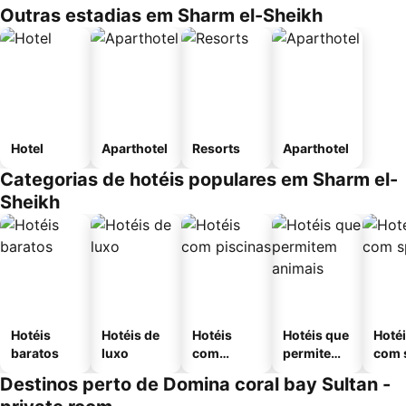
Outras estadias em Sharm el-Sheikh
Hotel
Aparthotel
Resorts
Aparthotel
Categorias de hotéis populares em Sharm el-
Sheikh
Hotéis
Hotéis de
Hotéis
Hotéis que
Hoté
baratos
luxo
com
permitem
com 
piscinas
animais
Destinos perto de Domina coral bay Sultan -