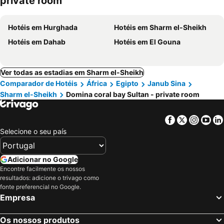
private room
Hotéis em Hurghada
Hotéis em Sharm el-Sheikh
Hotéis em Dahab
Hotéis em El Gouna
Ver todas as estadias em Sharm el-Sheikh
Comparador de Hotéis
África
Egipto
Janub Sina
Sharm el-Sheikh
Domina coral bay Sultan - private room
Facebook
Twitter
Insta
Yo
Selecione o seu país
Adicionar no Google
Encontre facilmente os nossos
resultados: adicione o trivago como
fonte preferencial no Google.
Empresa
Os nossos produtos