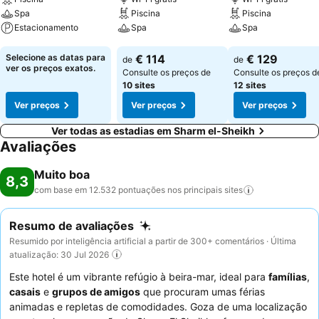
Spa
Piscina
Piscina
Estacionamento
Spa
Spa
Ver preços
Ver preços
Ver preços
Selecione as datas para
€ 114
€ 129
de
de
ver os preços exatos.
Consulte os preços de
Consulte os preços d
10 sites
12 sites
Ver preços
Ver preços
Ver preços
Ver todas as estadias em Sharm el-Sheikh
Avaliações
Muito boa
8,3
com base em 12.532 pontuações nos principais
sites
Resumo de avaliações
Resumido por inteligência artificial a partir de 300+ comentários · Última
atualização: 30 Jul 2026
Este hotel é um vibrante refúgio à beira-mar, ideal para
famílias
,
casais
e
grupos de amigos
que procuram umas férias
animadas e repletas de comodidades. Goza de uma localização