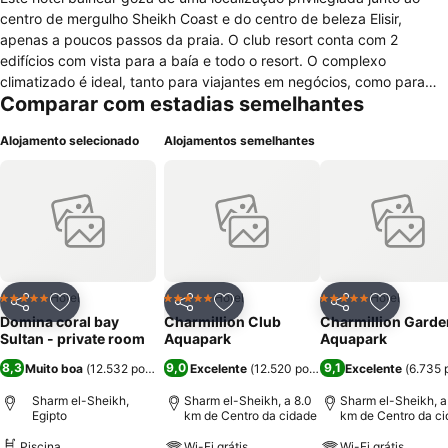
centro de mergulho Sheikh Coast e do centro de beleza Elisir,
apenas a poucos passos da praia. O club resort conta com 2
edifícios com vista para a baía e todo o resort. O complexo
climatizado é ideal, tanto para viajantes em negócios, como para
Comparar com estadias semelhantes
turistas e oferece uma recepção em serviço sob 24 h, um cofre, um
guichet para câmbio monetário, um minimercado, um bar e um
Alojamento selecionado
Alojamentos semelhantes
restaurante, bem como instalações para conferências e acesso à
Internet. Os hóspedes poderão ainda usufruir do serviço de quartos
e de lavandaria. Para os mais pequenos existe um mini-clube e um
parque infantil. O bazar, o centro comercial, o aluguer de
automóveis, a assistência médica e o sistema de transporte interno
no hotel estão igualmente à disposição. Mediante pedido poderá
desfrutar de serviço de baby-sitting.
Hotel
Hotel
Hotel
5 Estrelas
5 Estrelas
5 Estrelas
Partilhar
Adicionar aos favoritos
Partilhar
Adicionar aos favoritos
Partilhar
Adicionar
Domina coral bay
Charmillion Club
Charmillion Garde
Sultan - private room
Aquapark
Aquapark
8,3
9,0
9,1
Muito boa
(
12.532 pontuações
Excelente
)
(
12.520 pontuações
Excelente
)
(
6.735 
Sharm el-Sheikh,
Sharm el-Sheikh, a 8.0
Sharm el-Sheikh, a
Egipto
km de Centro da cidade
km de Centro da c
Piscina
Wi-Fi grátis
Wi-Fi grátis