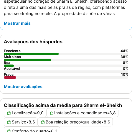
espetacular no coração de Sharm El Sheikh, oferecendo acesso
direto a uma das mais belas praias da região, com plataformas
para snorkeling no recife. A propriedade dispõe de várias
piscinas bonitas e de um
lago de água salgada
único,
Mostrar mais
proporcionando diversas experiências aquáticas. Os hóspedes
elogiam consistentemente os funcionários profissionais e
atenciosos, e as ofertas culinárias são um destaque, com
Avaliações dos hóspedes
diversas seleções de buffet e excelentes pratos italianos no
restaurante Giardino
. Para uma experiência verdadeiramente
Excelente
44
%
memorável, considere o recomendado
jantar no deserto com
Muito boa
38
%
um espetáculo de Cleópatra
Boa
.
8
%
Aceitável
0
%
Fraca
10
%
Mostrar avaliações
Classificação acima da média para Sharm el-Sheikh
Localização
•
9,0
Instalações e comodidades
•
8,8
Serviço
•
8,6
Boa relação preço/qualidade
•
8,6
Conforto do quarto
•
8,3