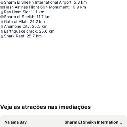
Sharm El Sheikh International Airport
:
5.3
km
Flash Airlines Flight 604 Monument
:
10.9
km
Ras Umm Sid
:
11.1
km
Sharm el-Sheikh
:
11.7
km
Gate of Allah
:
24.2
km
Anemone City
:
25.5
km
Earthquake crack
:
25.6
km
Shark Reef
:
25.7
km
Veja as atrações nas imediações
Ampliar mapa
Na'ama Bay
Sharm El Sheikh International Airport