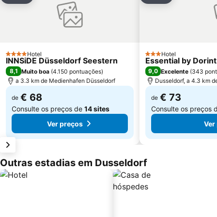
Hotel
Hotel
4 Estrelas
3 Estrelas
INNSiDE Düsseldorf Seestern
Essential by Dorin
8,1
9,0
Muito boa
(
4.150 pontuações
)
Excelente
(
343 pon
a 3.3 km de Medienhafen Düsseldorf
Dusseldorf, a 4.3 km d
€ 68
€ 73
de
de
Consulte os preços de
14 sites
Consulte os preços 
Ver preços
Ver
Outras estadias em Dusseldorf