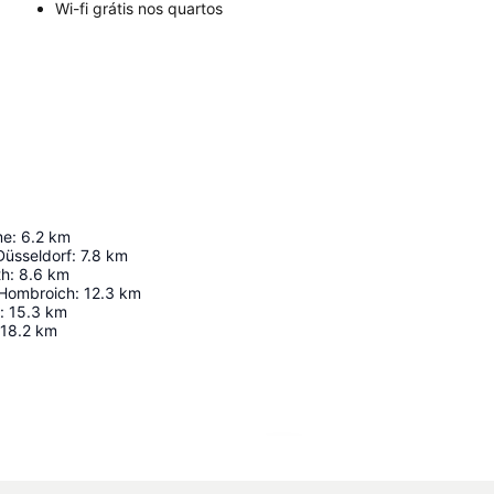
Wi-fi grátis nos quartos
me
:
6.2
km
Düsseldorf
:
7.8
km
th
:
8.6
km
 Hombroich
:
12.3
km
:
15.3
km
18.2
km
Ampliar mapa