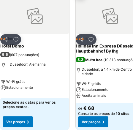
Adicionar aos favoritos
Adicionar aos favor
Hotel
Hotel
2 Estrelas
3 Estrelas
Partilhar
Partilhar
Hotel Domo
Holiday Inn Express Düsseld
Hauptbahnhof By Ihg
5,5
(
607 pontuações
)
8,2
Muito boa
(
19.313 pontuaçõ
Dusseldorf, Alemanha
Dusseldorf, a 1.4 km de Centro
cidade
Wi-Fi grátis
Wi-Fi grátis
Estacionamento
Estacionamento
Aceita animais
Selecione as datas para ver os
preços exatos.
€ 68
de
Consulte os preços de
10 sites
Ver preços
Ver preços