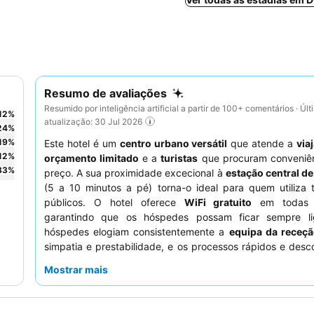
Resumo de avaliações
Resumido por inteligência artificial a partir de 100+ comentários · Últ
12
%
atualização: 30 Jul 2026
24
%
19
%
Este hotel é um
centro urbano versátil
que atende a
via
12
%
orçamento limitado
e a
turistas
que procuram conveniê
33
%
preço. A sua proximidade excecional à
estação central d
(5 a 10 minutos a pé) torna-o ideal para quem utiliza 
públicos. O hotel oferece
WiFi gratuito
em todas 
garantindo que os hóspedes possam ficar sempre l
hóspedes elogiam consistentemente a
equipa da receç
simpatia e prestabilidade, e os processos rápidos e des
de check-in e check-out são um destaque. Para uma es
Mostrar mais
tranquila, os hóspedes são aconselhados a pedir um qua
para o jardim.