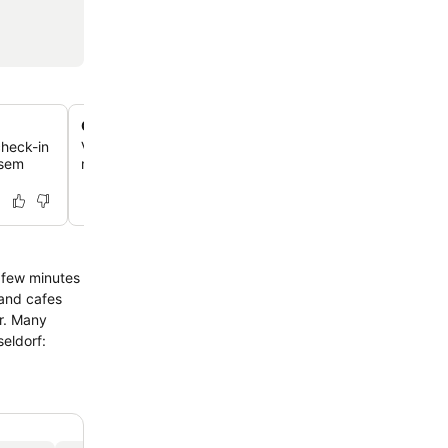
Opções de quarto flexíveis
check-in
Você pode escolher entre quartos com banheiro privati
 sem
mais econômicas com instalações de banheiro comparti
a few minutes
 and cafes
er. Many