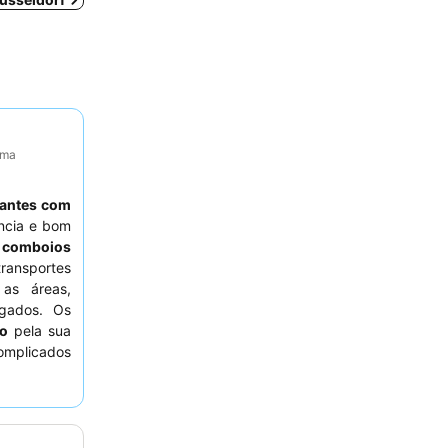
ima
jantes com
ncia e bom
e comboios
transportes
as áreas,
igados. Os
ão
pela sua
complicados
tadia mais
rto virado