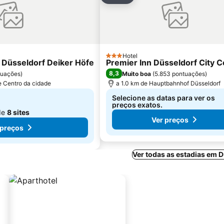
Hotel
3 Estrelas
t Düsseldorf Deiker Höfe
Premier Inn Düsseldorf City C
8,3
tuações
)
Muito boa
(
5.853 pontuações
)
e Centro da cidade
a 1.0 km de Hauptbahnhof Düsseldorf
Selecione as datas para ver os
preços exatos.
de
8 sites
Ver preços
 preços
Ver todas as estadias em 