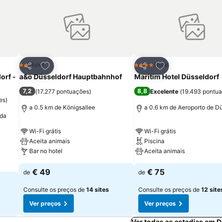
itos
Adicionar aos favoritos
Adicionar aos fav
Hotel
Hotel
2 Estrelas
4 Estrelas
Partilhar
Partilhar
orf -
a&o Düsseldorf Hauptbahnhof
Maritim Hotel Düsseldorf
7,2
8,8
(
17.277 pontuações
)
Excelente
(
19.493 pontu
es
)
a 0.5 km de Königsallee
a 0.6 km de Aeroporto de Dü
 da
Wi-Fi grátis
Wi-Fi grátis
Aceita animais
Piscina
Bar no hotel
Aceita animais
€ 49
€ 75
de
de
Consulte os preços de
14 sites
Consulte os preços de
12 site
Ver preços
Ver preços
Ver todas as estadias em 