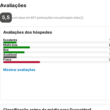
Avaliações
5,5
com base em 607 pontuações nos principais
sites
Avaliações dos hóspedes
Excelente
Muito boa
Boa
Aceitável
Fraca
Mostrar avaliações
Classificação acima da média para Dusseldorf