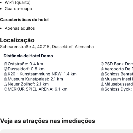
Wi-fi (quarto)
Guarda-roupa
Características do hotel
Apenas adultos
Localização
Scheurenstraße 4, 40215, Dusseldorf, Alemanha
Distância de Hotel Domo
Oststraße
:
0.4
km
PSD Bank Do
Dusseldorf
:
0.8
km
Aeroporto De 
K20 - Kunstsammlung NRW
:
1.4
km
Schloss Benra
Museum Kunstpalast
:
2.1
km
Museum Insel
Neuer Zollhof
:
2.1
km
Mäusebussard
MERKUR SPIEL-ARENA
:
6.1
km
Schloss Dyck
:
Veja as atrações nas imediações