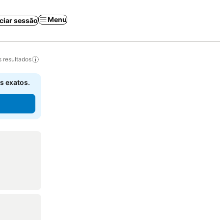
Menu
iciar sessão
 resultados
s exatos.