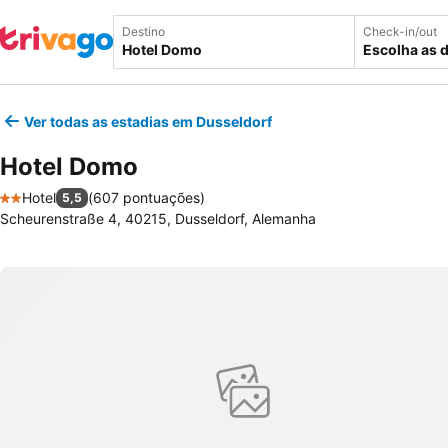
Destino
Check-in/out
Escolha as 
Ver todas as estadias em Dusseldorf
Hotel Domo
Hotel
(
607 pontuações
)
5,5
2 Estrelas
Scheurenstraße 4, 40215, Dusseldorf, Alemanha