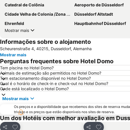
Catedral de Colônia
Aeroporto de Düsseldorf
Cidade Velha de Colonia /Zona antiga de Colonia
Düsseldorf Altstadt
Ehrenfeld
Hauptbahnhof Düsseldorf
Mostrar mais
Informações sobre o alojamento
Scheurenstraße 4, 40215, Dusseldorf, Alemanha
Mostrar mais
Perguntas frequentes sobre Hotel Domo
Tem piscina no Hotel Domo?
Animais de estimação são permitidos no Hotel Domo?
Tem estacionamento disponível no Hotel Domo?
Qual é o horário de check-in e check-out no Hotel Domo?
Onde está localizado o Hotel Domo?
Mostrar mais
Os preços e a disponibilidade que recebemos dos sites de reserva muda
trivago e os preços que estão disponíveis nos sites de reserva.
Um dos Hotéis com melhor avaliação em Duss
Adicionar aos favoritos
Adicionar aos f
Partilhar
Partilhar