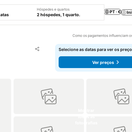
Hóspedes e quartos
PT · €
In
datas
2 hóspedes, 1 quarto.
Como os pagamentos influenciam os
Adicionar aos favoritos
Selecione as datas para ver os preço
Partilhar
Ver preços