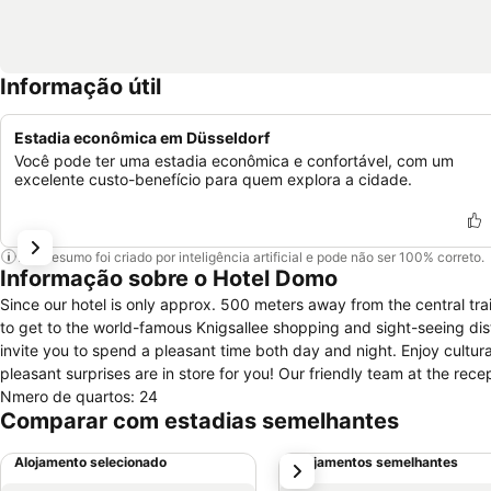
Informação útil
Estadia econômica em Düsseldorf
Você pode ter uma estadia econômica e confortável, com um
excelente custo-benefício para quem explora a cidade.
Este resumo foi criado por inteligência artificial e pode não ser 100% correto.
Informação sobre o Hotel Domo
Since our hotel is only approx. 500 meters away from the central tra
to get to the world-famous Knigsallee shopping and sight-seeing distr
invite you to spend a pleasant time both day and night. Enjoy cultura
pleasant surprises are in store for you! Our friendly team at the reception desk will be happ
Nmero de quartos: 24
Comparar com estadias semelhantes
Alojamento selecionado
Alojamentos semelhantes
próximo