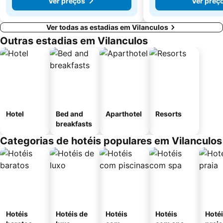
Ver preços
Ver preç
Ver todas as estadias em Vilanculos
Outras estadias em Vilanculos
Hotel
Bed and
Aparthotel
Resorts
breakfasts
Categorias de hotéis populares em Vilanculos
Hotéis
Hotéis de
Hotéis
Hotéis
Hotéi