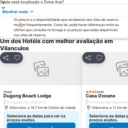
Onde está localizado o Dona Ana?
Mostrar mais
Os preços e a disponibilidade que recebemos dos sites de reserva
mudam frequentemente. Como tal, pode haver diferenças entre as
ofertas que consulta no trivago e os preços que estão disponíveis
nos sites de reserva.
Um dos Hotéis com melhor avaliação em
Vilanculos
Partilhar
Adicionar aos favoritos
Partilhar
Adicionar aos
Hotel
Hotel
3 Estrelas
Dugong Beach Lodge
Casa Oceano
/
/
Pontuação não disponível
Pontuação não disponíve
Vilanculos, a 19.7 km de Centro da cidade
Vilanculos, a 1.1 km d
Selecione as datas para ver os
Selecione as datas 
preços exatos.
preços exatos.