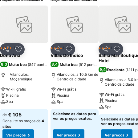
Hotel
Hotel
Hotel
4 Estrelas
4 Estrelas
4 Estrelas
Partilhar
Adicionar aos favoritos
Partilhar
Adicionar aos favoritos
Partilhar
Adicionar
Dona Ana
Villas Do Indico
Bahia Mar Boutiqu
Hotel
8,3
8,4
Muito boa
(
847 pontuações
)
Muito boa
(
512 pontuações
)
9,4
Excelente
(
1.111 
Vilanculos,
Vilanculos, a 10.5 km de
Moçambique
Centro da cidade
Vilanculos, a 3.0 k
Centro da cidade
Wi-Fi grátis
Wi-Fi grátis
Wi-Fi grátis
Piscina
Piscina
Piscina
Spa
Spa
Spa
€ 105
Selecione as datas para
de
ver os preços exatos.
Selecione as datas 
Consulte os preços de
4
ver os preços exatos
sites
Ver preços
Ver preços
Ver preços