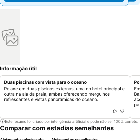
Informação útil
Duas piscinas com vista para o oceano
Po
Relaxe em duas piscinas externas, uma no hotel principal e
Em
outra na ala da praia, ambas oferecendo mergulhos
Ba
refrescantes e vistas panorâmicas do oceano.
ac
pas
Este resumo foi criado por inteligência artificial e pode não ser 100% correto.
Comparar com estadias semelhantes
Alojamento selecionado
Alojamentos semelhantes