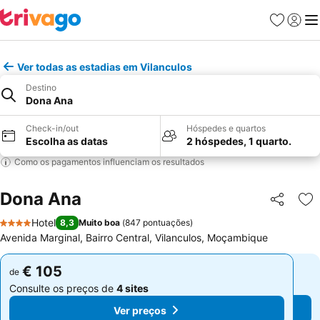
Favoritos
Iniciar
Me
Ver todas as estadias em Vilanculos
Destino
Dona Ana
Check-in/out
Hóspedes e quartos
Escolha as datas
2 hóspedes, 1 quarto.
Como os pagamentos influenciam os resultados
Dona Ana
Partilhar
Ad
Hotel
8,3
Muito boa
(
847 pontuações
)
4 Estrelas
Avenida Marginal, Bairro Central, Vilanculos, Moçambique
€ 105
€ 105
de
de
Consulte os preços de
4 sites
Consulte os preços de
4 sites
Ver preços
Ver preços