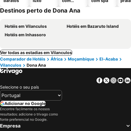
baratos
luxo
com
com spa
praia
piscinas
Destinos perto de Dona Ana
Hotéis em Vilanculos
Hotéis em Bazaruto Island
Hotéis em Inhassoro
Ver todas as estadias em Vilanculos
Comparador de Hotéis
África
Moçambique
El-Acaba
Vilanculos
Dona Ana
Facebook
Twitter
Insta
Yo
Selecione o seu país
Adicionar no Google
Encontre facilmente os nossos
resultados: adicione o trivago como
fonte preferencial no Google.
Empresa