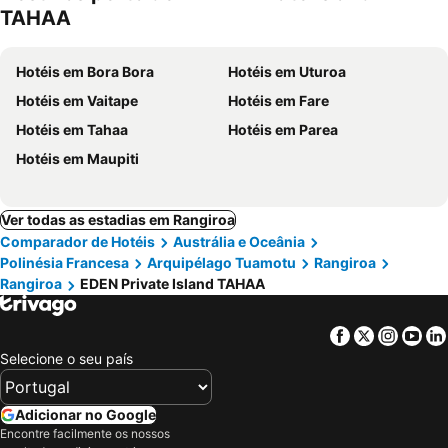
TAHAA
Hotéis em Bora Bora
Hotéis em Uturoa
Hotéis em Vaitape
Hotéis em Fare
Hotéis em Tahaa
Hotéis em Parea
Hotéis em Maupiti
Ver todas as estadias em Rangiroa
Comparador de Hotéis
Austrália e Oceânia
Polinésia Francesa
Arquipélago Tuamotu
Rangiroa
Rangiroa
EDEN Private Island TAHAA
Facebook
Twitter
Insta
Yo
Selecione o seu país
Adicionar no Google
Encontre facilmente os nossos