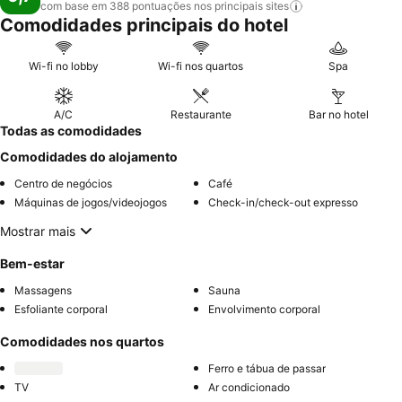
com base em 388 pontuações nos principais
sites
Comodidades principais do hotel
Wi-fi no lobby
Wi-fi nos quartos
Spa
A/C
Restaurante
Bar no hotel
Todas as comodidades
Comodidades do alojamento
Centro de negócios
Café
Máquinas de jogos/videojogos
Check-in/check-out expresso
Mostrar mais
Bem-estar
Massagens
Sauna
Esfoliante corporal
Envolvimento corporal
Comodidades nos quartos
Ferro e tábua de passar
TV
Ar condicionado