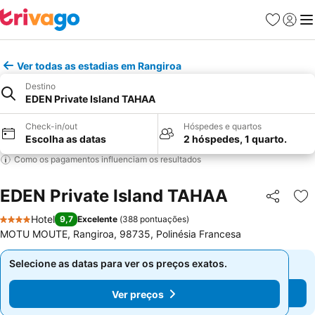
Favoritos
Iniciar
Me
Ver todas as estadias em Rangiroa
Destino
EDEN Private Island TAHAA
Check-in/out
Hóspedes e quartos
Escolha as datas
2 hóspedes, 1 quarto.
Como os pagamentos influenciam os resultados
EDEN Private Island TAHAA
Partilhar
Ad
Hotel
9,7
Excelente
(
388 pontuações
)
4 Estrelas
MOTU MOUTE, Rangiroa, 98735, Polinésia Francesa
Selecione as datas para ver os preços exatos.
Selecione as datas para ver os preços exatos.
Ver preços
Ver preços