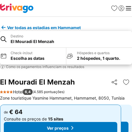
Favoritos
Iniciar
Me
Ver todas as estadias em Hammamet
Destino
El Mouradi El Menzah
Check-in/out
Hóspedes e quartos
Escolha as datas
2 hóspedes, 1 quarto.
Como os pagamentos influenciam os resultados
El Mouradi El Menzah
Partilhar
Ad
Hotel
6,4
(
4.585 pontuações
)
4 Estrelas
Zone touristique Yasmine Hammamet, Hammamet, 8050, Tunísia
€ 64
€ 64
de
de
Consulte os preços de
15 sites
Consulte os preços de
15 sites
Ver preços
Ver preços