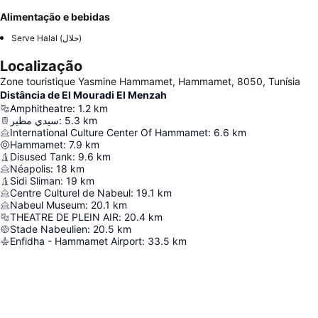
Alimentação e bebidas
Serve Halal (حلال)
Localização
Zone touristique Yasmine Hammamet, Hammamet, 8050, Tunísia
Distância de El Mouradi El Menzah
Amphitheatre
:
1.2
km
سيدي مطير
:
5.3
km
International Culture Center Of Hammamet
:
6.6
km
Hammamet
:
7.9
km
Disused Tank
:
9.6
km
Néapolis
:
18
km
Sidi Sliman
:
19
km
Centre Culturel de Nabeul
:
19.1
km
Nabeul Museum
:
20.1
km
THEATRE DE PLEIN AIR
:
20.4
km
Stade Nabeulien
:
20.5
km
Enfidha - Hammamet Airport
:
33.5
km