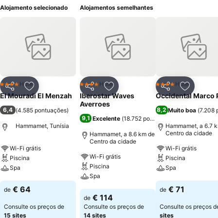
Alojamento selecionado
Alojamentos semelhantes
Hotel
Hotel
Hotel
4 Estrelas
4 Estrelas
4 Estrelas
Partilhar
Adicionar aos favoritos
Partilhar
Adicionar aos favoritos
Partilhar
Adicionar
El Mouradi El Menzah
Iberostar Waves
Occidental Marco 
Averroes
6,4
8,2
(
4.585 pontuações
)
Muito boa
(
7.208 
9,1
Excelente
(
18.752 pontuações
)
Hammamet, Tunísia
Hammamet, a 6.7 
Centro da cidade
Hammamet, a 8.6 km de
Centro da cidade
Wi-Fi grátis
Wi-Fi grátis
Wi-Fi grátis
Piscina
Piscina
Piscina
Spa
Spa
Spa
Ver preços
Ver preços
€ 64
€ 71
de
de
Ver preços
€ 114
de
Consulte os preços de
Consulte os preços de
Consulte os preços 
15 sites
14 sites
sites