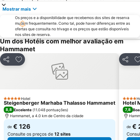
Mostrar mais
Os preços e a disponibilidade que recebemos dos sites de reserva
mudam frequentemente. Como tal, pode haver diferenças entre as
ofertas que consulta no trivago e os preços que estão disponíveis
nos sites de reserva.
Um dos Hotéis com melhor avaliação em
Hammamet
Partilhar
Adicionar aos favoritos
Partilhar
A
Hotel
H
5 Estrelas
4 Estrel
Steigenberger Marhaba Thalasso Hammamet
Hotel 
8,8
7,8
Excelente
(
11.048 pontuações
)
Boa
Hammamet, a 4.0 km de Centro da cidade
Hamma
€ 126
€ 
de
de
Consulte os preços de
12 sites
Consul