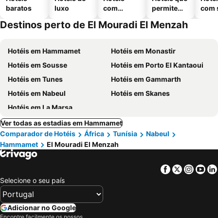
baratos
luxo
com
permitem
com 
piscinas
animais
Destinos perto de El Mouradi El Menzah
Hotéis em Hammamet
Hotéis em Monastir
Hotéis em Sousse
Hotéis em Porto El Kantaoui
Hotéis em Tunes
Hotéis em Gammarth
Hotéis em Nabeul
Hotéis em Skanes
Hotéis em La Marsa
Ver todas as estadias em Hammamet
Comparador de Hotéis
África
Tunísia
Nabeul
Hammamet
El Mouradi El Menzah
Facebook
Twitter
Insta
Yo
Selecione o seu país
Adicionar no Google
Encontre facilmente os nossos