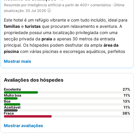
Resumido por inteligência artificial a partir de 400+ comentários · Última
atualização: 30 Jul 2026
Este hotel é um refúgio vibrante e com tudo incluído, ideal para
famílias
e
turistas
que procuram relaxamento e aventura. A
propriedade possui uma localização privilegiada com uma
secção privada da
praia
a apenas 30 metros da entrada
principal. Os hóspedes podem desfrutar da ampla
área da
piscina
com várias piscinas e escorregas aquáticos, perfeitos
para todas as idades. A dedicada
equipa de animação
recebe
Mostrar mais
consistentemente elogios pelas suas atividades envolventes e
interações positivas com os hóspedes. Para uma experiência
mais serena, considere solicitar um quarto com vista para o
Avaliações dos hóspedes
jardim para garantir uma estadia mais tranquila.
Excelente
27
%
Muito boa
11
%
Boa
13
%
Aceitável
11
%
Fraca
38
%
Mostrar avaliações