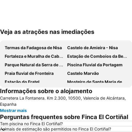
Veja as atrações nas imediações
Ampliar mapa
Termas da Fadagosa de Nisa
Castelo de Amieira - Nisa
Fortaleza e Muralha de Cabeço de Vide
Estação de Comboios da Beirã
Parque Natural da Serra de São Mamede
Piscina Fluvial da Portagem
Praia fluvial de Fronteira
Castelo Marvão
Estação do Fratel
Mosteiro de Santa Maria de Flor da Rosa
Informações sobre o alojamento
Parque Aquático do Crato
Ponte Romana da Portagem
Carretera La Fontanera. Km 2.300, 10500, Valencia de Alcántara,
Centro Lazer da Portagem
Igreja do Convento de Santo António
Espanha
Estátua de Don Pedro V
Villa Lusitano-Romana de Torre de Palma
Mostrar mais
Perguntas frequentes sobre Finca El Cortiñal
Igreja Matriz de Santo António das Areias
Casa Amarela
Tem piscina no Finca El Cortiñal?
Estação de Caminhos de Ferro de Castelo de Vide
Casa Emblemática da Rua de Olivença
Animais de estimação são permitidos no Finca El Cortiñal?