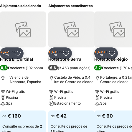
Alojamento selecionado
Alojamentos semelhantes
Hotel
Hotel
Hotel
3 Estrelas
3 Estrelas
4 Estrelas
Partilhar
Adicionar aos favoritos
Partilhar
Adicionar aos favoritos
Partilhar
Adicionar
Finca El Cortiñal
Hotel Sol e Serra
Hotel José Régio
9,3
6,8
8,7
Excelente
(
192 pontuações
)
(
3.453 pontuações
)
Excelente
(
1.704 
Valencia de
Castelo de Vide, a 0.4
Portalegre, a 0.2 k
Alcántara, Espanha
km de Centro da cidade
Centro da cidade
Wi-Fi grátis
Wi-Fi grátis
Wi-Fi grátis
Piscina
Piscina
Piscina
Spa
Estacionamento
Spa
€ 160
€ 42
€ 60
de
de
de
Consulte os preços de
2
Consulte os preços de
Consulte os preços 
sites
15 sites
sites