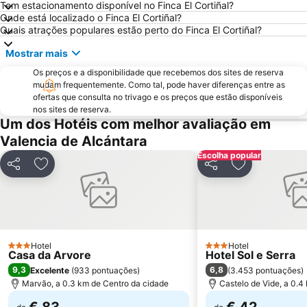
Fonte da Vila
Valencia de Alcántara
Tem estacionamento disponível no Finca El Cortiñal?
Onde está localizado o Finca El Cortiñal?
Quais atrações populares estão perto do Finca El Cortiñal?
Mostrar mais
Os preços e a disponibilidade que recebemos dos sites de reserva
mudam frequentemente. Como tal, pode haver diferenças entre as
ofertas que consulta no trivago e os preços que estão disponíveis
nos sites de reserva.
Um dos Hotéis com melhor avaliação em
Valencia de Alcántara
Escolha popular
Partilhar
Adicionar aos favoritos
Partilhar
Adicionar aos
Hotel
Hotel
3 Estrelas
3 Estrelas
Casa da Arvore
Hotel Sol e Serra
9,3
6,8
Excelente
(
933 pontuações
)
(
3.453 pontuações
)
Marvão, a 0.3 km de Centro da cidade
Castelo de Vide, a 0.4