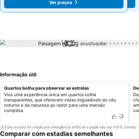
Ver preços
Ver preços
1 / 40
Informação útil
Quartos bolha para observar as estrelas
De
Viva uma experiência única em quartos bolha
De
transparentes, que oferecem vistas inigualáveis do céu
ch
noturno e da natureza ao redor para uma imersão
am
completa.
co
Este resumo foi criado por inteligência artificial e pode não ser 100% correto.
Comparar com estadias semelhantes