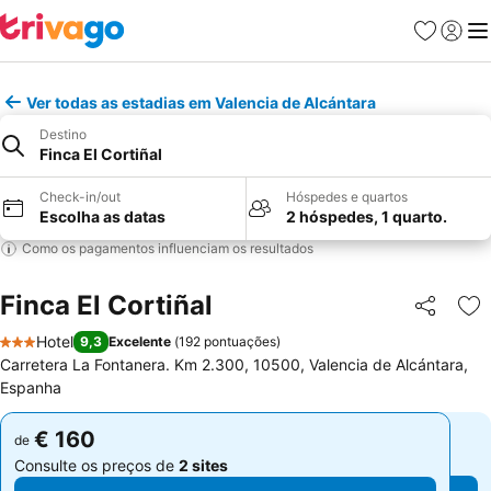
Favoritos
Iniciar
Me
Ver todas as estadias em Valencia de Alcántara
Destino
Finca El Cortiñal
Check-in/out
Hóspedes e quartos
Escolha as datas
2 hóspedes, 1 quarto.
Como os pagamentos influenciam os resultados
Finca El Cortiñal
Partilhar
Ad
Hotel
9,3
Excelente
(
192 pontuações
)
3 Estrelas
Carretera La Fontanera. Km 2.300, 10500, Valencia de Alcántara,
Espanha
€ 160
€ 160
de
de
Consulte os preços de
2 sites
Consulte os preços de
2 sites