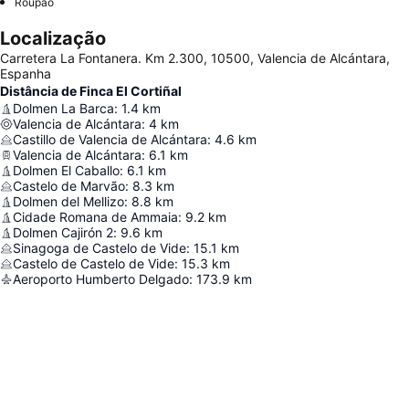
Roupão
Localização
Carretera La Fontanera. Km 2.300, 10500, Valencia de Alcántara,
Espanha
Distância de Finca El Cortiñal
Dolmen La Barca
:
1.4
km
Valencia de Alcántara
:
4
km
Castillo de Valencia de Alcántara
:
4.6
km
Valencia de Alcántara
:
6.1
km
Dolmen El Caballo
:
6.1
km
Castelo de Marvão
:
8.3
km
Dolmen del Mellizo
:
8.8
km
Cidade Romana de Ammaia
:
9.2
km
Dolmen Cajirón 2
:
9.6
km
Sinagoga de Castelo de Vide
:
15.1
km
Castelo de Castelo de Vide
:
15.3
km
Aeroporto Humberto Delgado
:
173.9
km