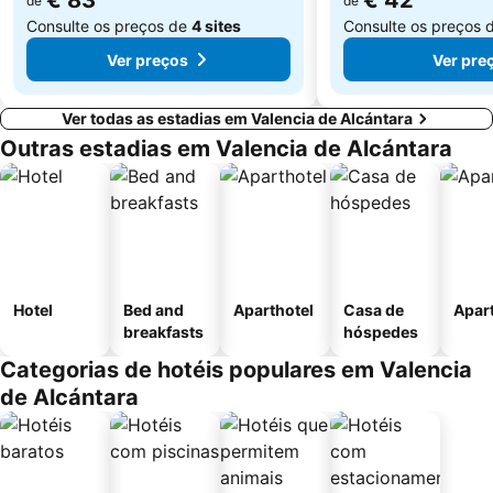
€ 83
€ 42
de
de
Consulte os preços de
4 sites
Consulte os preços 
Ver preços
Ver pre
Ver todas as estadias em Valencia de Alcántara
Outras estadias em Valencia de Alcántara
Hotel
Bed and
Aparthotel
Casa de
Apar
breakfasts
hóspedes
Categorias de hotéis populares em Valencia
de Alcántara