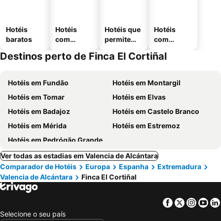
Hotéis
Hotéis
Hotéis que
Hotéis
baratos
com
permitem
com
piscinas
animais
estaciona
Destinos perto de Finca El Cortiñal
mento
Hotéis em Fundão
Hotéis em Montargil
Hotéis em Tomar
Hotéis em Elvas
Hotéis em Badajoz
Hotéis em Castelo Branco
Hotéis em Mérida
Hotéis em Estremoz
Hotéis em Pedrógão Grande
Ver todas as estadias em Valencia de Alcántara
Comparador de Hotéis
Europa
Espanha
Extremadura
Valencia de Alcántara
Finca El Cortiñal
Facebook
Twitter
Insta
Yo
Selecione o seu país