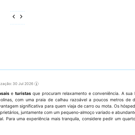
lização: 30 Jul 2026
asais
e
turistas
que procuram relaxamento e conveniência. A sua l
colinas, com uma praia de calhau razoável a poucos metros de di
vantagem significativa para quem viaja de carro ou mota. Os hóspe
oprietários, juntamente com um pequeno-almoço variado e abundante
al. Para uma experiência mais tranquila, considere pedir um quart