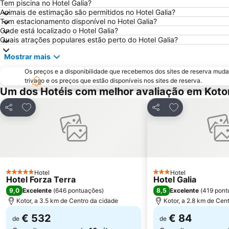
Tem piscina no Hotel Galia?
Animais de estimação são permitidos no Hotel Galia?
Tem estacionamento disponível no Hotel Galia?
Onde está localizado o Hotel Galia?
Quais atrações populares estão perto do Hotel Galia?
Mostrar mais
Os preços e a disponibilidade que recebemos dos sites de reserva muda
trivago e os preços que estão disponíveis nos sites de reserva.
Um dos Hotéis com melhor avaliação em Koto
Adicionar aos favoritos
Adicionar aos f
Partilhar
Partilhar
Hotel
Hotel
5 Estrelas
3 Estrelas
Hotel Forza Terra
Hotel Galia
9,0
8,5
Excelente
(
646 pontuações
)
Excelente
(
419 pont
Kotor, a 3.5 km de Centro da cidade
Kotor, a 2.8 km de Cen
€ 532
€ 84
de
de