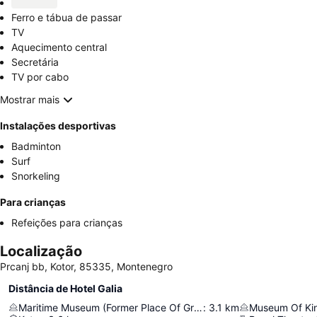
Ferro e tábua de passar
TV
Aquecimento central
Secretária
TV por cabo
Mostrar mais
Instalações desportivas
Badminton
Surf
Snorkeling
Para crianças
Refeições para crianças
Localização
Prcanj bb, Kotor, 85335, Montenegro
Distância de Hotel Galia
Maritime Museum (Former Place Of Grgurina Family 18Th Century)
:
3.1
km
Museum Of King