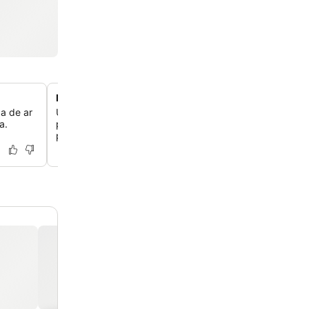
Estacionamento privativo seguro
a de ar
Utilize o estacionamento privativo com vigilância por ví
a.
proporcionando tranquilidade para hóspedes que viaja
próprios veículos.