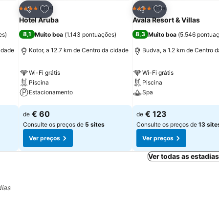
itos
Adicionar aos favoritos
Adicionar aos fav
Hotel
Hotel
4 Estrelas
4 Estrelas
Partilhar
Partilhar
Hotel Aruba
Avala Resort & Villas
8,1
8,3
es
)
Muito boa
(
1.143 pontuações
)
Muito boa
(
5.546 pontua
cidade
Kotor, a 12.7 km de Centro da cidade
Budva, a 1.2 km de Centro d
Wi-Fi grátis
Wi-Fi grátis
Piscina
Piscina
Estacionamento
Spa
Ver preços
Ver preços
€ 60
€ 123
de
de
Consulte os preços de
5 sites
Consulte os preços de
13 site
Ver preços
Ver preços
Ver todas as estadia
dias