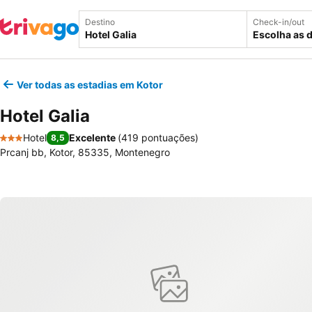
Destino
Check-in/out
Escolha as 
Ver todas as estadias em Kotor
Hotel Galia
Hotel
Excelente
(
419 pontuações
)
8,5
3 Estrelas
Prcanj bb, Kotor, 85335, Montenegro