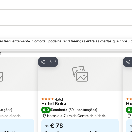
m frequentemente. Como tal, pode haver diferenças entre as ofertas que consult
r
avoritos
Adicionar aos favoritos
Partilhar
Par
Hotel
4 Estrelas
4 E
Hotel Boka
Ho
9,0
9,
uações
)
Excelente
(
501 pontuações
)
tro da cidade
Kotor, a 4.7 km de Centro da cidade
€ 78
de
d