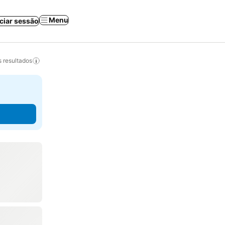
Menu
iciar sessão
 resultados