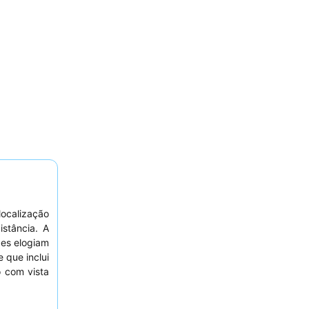
ocalização
stância. A
des elogiam
 que inclui
o com vista