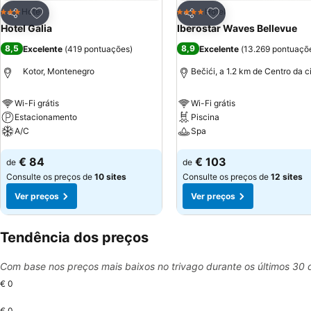
Adicionar aos favoritos
Adicionar aos favor
Hotel
Hotel
3 Estrelas
4 Estrelas
Partilhar
Partilhar
Hotel Galia
Iberostar Waves Bellevue
8,5
8,9
Excelente
(
419 pontuações
)
Excelente
(
13.269 pontuaçõ
Kotor, Montenegro
Bečići, a 1.2 km de Centro da 
Wi-Fi grátis
Wi-Fi grátis
Estacionamento
Piscina
A/C
Spa
Ver preços
Ver preços
€ 84
€ 103
de
de
Consulte os preços de
10 sites
Consulte os preços de
12 sites
Ver preços
Ver preços
Tendência dos preços
Com base nos preços mais baixos no trivago durante os últimos 30 
€ 0
€ 0