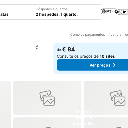
Hóspedes e quartos
PT · €
In
datas
2 hóspedes, 1 quarto.
Como os pagamentos influenciam os
Adicionar aos favoritos
€ 84
de
Partilhar
Consulte os preços de
10 sites
Ver preços