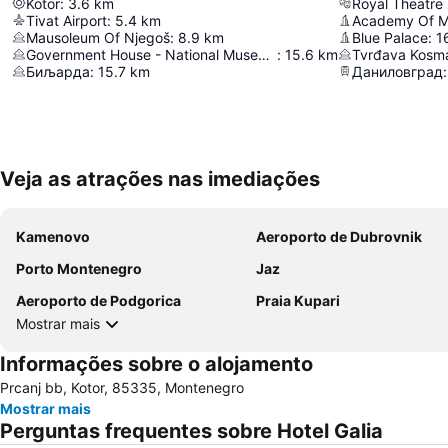
Kotor
:
3.6
km
Royal Theatre
Tivat Airport
:
5.4
km
Mausoleum Of Njegoš
:
8.9
km
Blue Palace
:
1
Government House - National Museum Of Montenegro
:
15.6
km
Tvrđava Kosm
Биљарда
:
15.7
km
Даниловград
:
Veja as atrações nas imediações
Kamenovo
Aeroporto de Dubrovnik
Porto Montenegro
Jaz
Aeroporto de Podgorica
Praia Kupari
Mostrar mais
Informações sobre o alojamento
Prcanj bb, Kotor, 85335, Montenegro
Mostrar mais
Perguntas frequentes sobre Hotel Galia