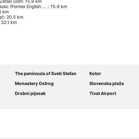
 Zetski Dom
:
15.9
km
Academy Of Music (Former English Embassy)
:
15.9
km
6
km
ač
:
20.5
km
32.1
km
Ampliar mapa
The peninsula of Sveti Stefan
Kotor
Monastery Ostrog
Slovenska plaža
Drobni pijesak
Tivat Airport