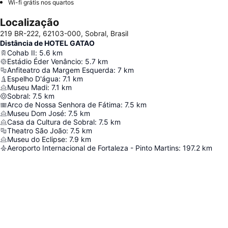
Wi-fi grátis nos quartos
Localização
219 BR-222, 62103-000, Sobral, Brasil
Distância de HOTEL GATAO
Cohab II
:
5.6
km
Estádio Éder Venâncio
:
5.7
km
Anfiteatro da Margem Esquerda
:
7
km
Espelho D'água
:
7.1
km
Museu Madi
:
7.1
km
Sobral
:
7.5
km
Arco de Nossa Senhora de Fátima
:
7.5
km
Museu Dom José
:
7.5
km
Casa da Cultura de Sobral
:
7.5
km
Theatro São João
:
7.5
km
Museu do Eclipse
:
7.9
km
Aeroporto Internacional de Fortaleza - Pinto Martins
:
197.2
km