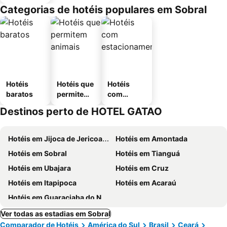
Categorias de hotéis populares em Sobral
Hotéis
Hotéis que
Hotéis
baratos
permitem
com
animais
estaciona
Destinos perto de HOTEL GATAO
mento
Hotéis em Jijoca de Jericoacoara
Hotéis em Amontada
Hotéis em Sobral
Hotéis em Tianguá
Hotéis em Ubajara
Hotéis em Cruz
Hotéis em Itapipoca
Hotéis em Acaraú
Hotéis em Guaraciaba do Norte
Ver todas as estadias em Sobral
Comparador de Hotéis
América do Sul
Brasil
Ceará