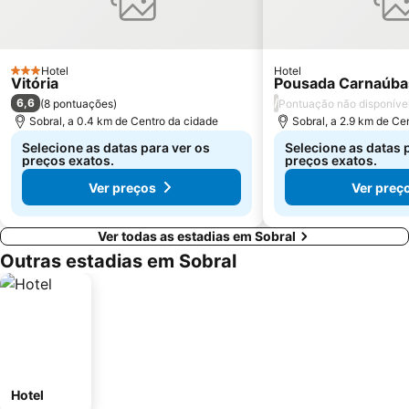
Hotel
Hotel
3 Estrelas
Vitória
Pousada Carnaúbas
6,6
/
(
8 pontuações
)
Pontuação não disponíve
Sobral, a 0.4 km de Centro da cidade
Sobral, a 2.9 km de Ce
Selecione as datas para ver os
Selecione as datas 
preços exatos.
preços exatos.
Ver preços
Ver preç
Ver todas as estadias em Sobral
Outras estadias em Sobral
Hotel