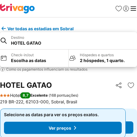
Favoritos
Iniciar
Me
Ver todas as estadias em Sobral
Destino
HOTEL GATAO
Check-in/out
Hóspedes e quartos
Escolha as datas
2 hóspedes, 1 quarto.
Como os pagamentos influenciam os resultados
HOTEL GATAO
Partilhar
Ad
Hotel
8,7
Excelente
(
168 pontuações
)
3 Estrelas
219 BR-222, 62103-000, Sobral, Brasil
Selecione as datas para ver os preços exatos.
Selecione as datas para ver os preços exatos.
Ver preços
Ver preços