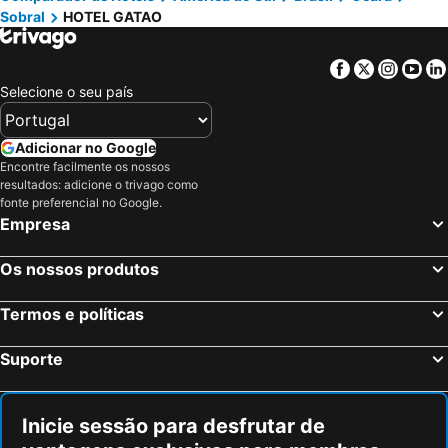
Sobral
HOTEL GATAO
Facebook
Twitter
Insta
Yo
Selecione o seu país
Adicionar no Google
Encontre facilmente os nossos
resultados: adicione o trivago como
fonte preferencial no Google.
Empresa
Os nossos produtos
Termos e políticas
Suporte
Inicie sessão para desfrutar de