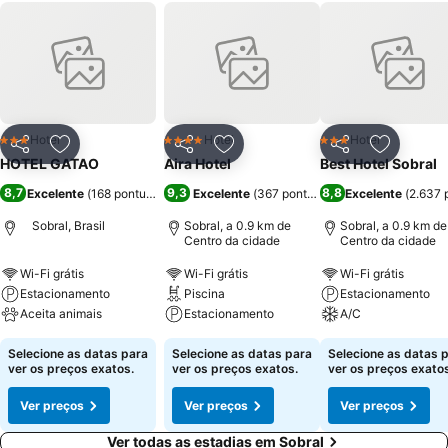
Hotel
Hotel
Hotel
3 Estrelas
4 Estrelas
3 Estrelas
Partilhar
Adicionar aos favoritos
Partilhar
Adicionar aos favoritos
Partilhar
Adicionar
HOTEL GATAO
Aira Hotel
Best Hotel Sobral
8,7
9,3
8,8
Excelente
(
168 pontuações
)
Excelente
(
367 pontuações
Excelente
)
(
2.637 
Sobral, Brasil
Sobral, a 0.9 km de
Sobral, a 0.9 km de
Centro da cidade
Centro da cidade
Wi-Fi grátis
Wi-Fi grátis
Wi-Fi grátis
Estacionamento
Piscina
Estacionamento
Aceita animais
Estacionamento
A/C
Selecione as datas para
Selecione as datas para
Selecione as datas 
ver os preços exatos.
ver os preços exatos.
ver os preços exatos
Ver preços
Ver preços
Ver preços
Ver todas as estadias em Sobral