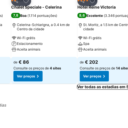
itos
Adicionar aos favoritos
Adicionar aos fav
Hotel
Hotel
2 Estrelas
4 Estrelas
Partilhar
Partilhar
Chalet Speciale - Celerina
Hotel Reine Victoria
7,8
8,6
s
)
Boa
(
1.114 pontuações
)
Excelente
(
3.346 pontua
da
Celerina-Schlarigna, a 0.4 km de
St. Moritz, a 1.5 km de Cent
Centro da cidade
cidade
Wi-Fi grátis
Wi-Fi grátis
Estacionamento
Spa
Aceita animais
Aceita animais
Ver preços
Ver preços
€ 86
€ 202
de
de
Consulte os preços de
4 sites
Consulte os preços de
14 site
Ver preços
Ver preços
Ver todas as estadias em 
dias