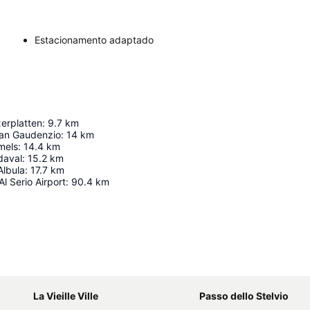
Estacionamento adaptado
erplatten
:
9.7
km
San Gaudenzio
:
14
km
mels
:
14.4
km
daval
:
15.2
km
lbula
:
17.7
km
l Serio Airport
:
90.4
km
Ampliar mapa
La Vieille Ville
Passo dello Stelvio