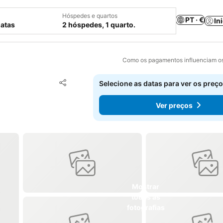
Hóspedes e quartos
PT · €
In
datas
2 hóspedes, 1 quarto.
Como os pagamentos influenciam os
Adicionar aos favoritos
Selecione as datas para ver os preço
Partilhar
Ver preços