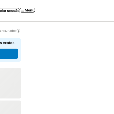
Menu
iciar sessão
 resultados
s exatos.