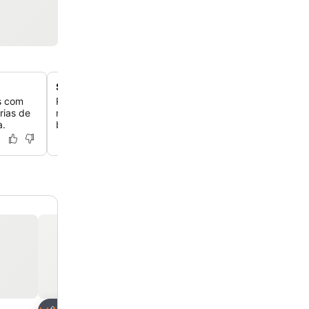
Spa de bem-estar inspirado na Ayurveda
s com
Rejuvenesça no Dipiu Spa by Giardino, que oferece vári
rias de
massagens, tratamentos de beleza e terapias ayurvédi
a.
bem-estar holístico.