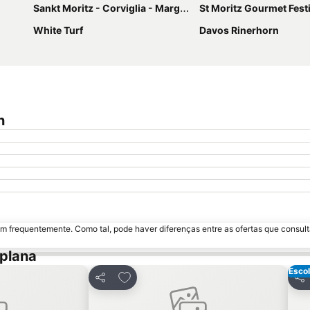
Sankt Moritz - Corviglia - Marguns
St Moritz Gourmet Fest
White Turf
Davos Rinerhorn
n
m frequentemente. Como tal, pode haver diferenças entre as ofertas que consult
aplana
Escol
avoritos
Adicionar aos favoritos
Partilhar
Par