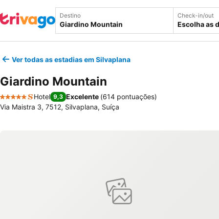
Destino
Check-in/out
Escolha as 
Ver todas as estadias em Silvaplana
Giardino Mountain
Hotel
Excelente
(
614 pontuações
)
9,3
5 Estrelas
Via Maistra 3, 7512, Silvaplana, Suíça