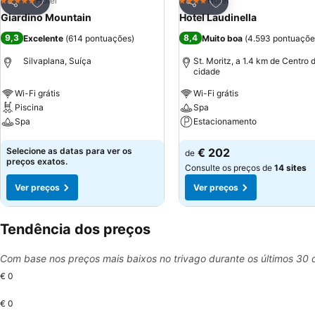
Adicionar aos favoritos
Adicionar aos favor
Hotel
Hotel
5 Estrelas
4 Estrelas
Partilhar
Partilhar
Giardino Mountain
Hotel Laudinella
9,3
8,4
Excelente
(
614 pontuações
)
Muito boa
(
4.593 pontuaçõe
Silvaplana, Suíça
St. Moritz, a 1.4 km de Centro 
cidade
Wi-Fi grátis
Wi-Fi grátis
Piscina
Spa
Spa
Estacionamento
Ver preços
Ver preços
Selecione as datas para ver os
€ 202
de
preços exatos.
Consulte os preços de
14 sites
Ver preços
Ver preços
Tendência dos preços
Com base nos preços mais baixos no trivago durante os últimos 30 
€ 0
€ 0