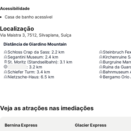
Acessibilidade
Casa de banho acessível
Localização
Via Maistra 3, 7512, Silvaplana, Suíça
Distância de Giardino Mountain
Schloss Crap da Sass
:
2.2
km
Steinbruch Fex
Segantini Museum
:
2.4
km
Kirchenruine 
St. Moritz (Standseilbahn)
:
3.1
km
Burgruine Mar
:
3.2
km
Ruina da Guar
Schiefer Turm
:
3.4
km
Bahnmuseum A
Nietzsche-Haus
:
6.5
km
Bergamo Orio A
Veja as atrações nas imediações
Bernina Express
Glacier Express