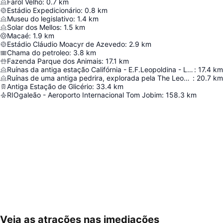
Farol Velho
:
0.7
km
Estádio Expedicionário
:
0.8
km
Museu do legislativo
:
1.4
km
Solar dos Mellos
:
1.5
km
Macaé
:
1.9
km
Estádio Cláudio Moacyr de Azevedo
:
2.9
km
Chama do petroleo
:
3.8
km
Fazenda Parque dos Animais
:
17.1
km
Ruínas da antiga estação Califórnia - E.F.Leopoldina - Linha do Litoral
:
17.4
km
Ruínas de uma antiga pedrira, explorada pela The Leopoldina Railway Co.
:
20.7
km
Antiga Estação de Glicério
:
33.4
km
RIOgaleão - Aeroporto Internacional Tom Jobim
:
158.3
km
Veja as atrações nas imediações