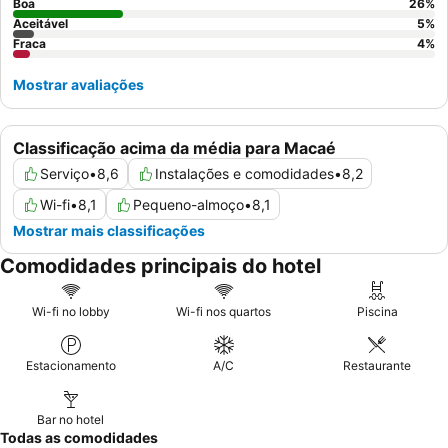
Boa
26
%
Aceitável
5
%
Fraca
4
%
Mostrar avaliações
Classificação acima da média para Macaé
Serviço
•
8,6
Instalações e comodidades
•
8,2
Wi-fi
•
8,1
Pequeno-almoço
•
8,1
Mostrar mais classificações
Comodidades principais do hotel
Wi-fi no lobby
Wi-fi nos quartos
Piscina
Estacionamento
A/C
Restaurante
Bar no hotel
Todas as comodidades