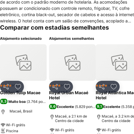
de acordo com o padrão moderno de hotelaria. As acomodações
possuem ar condicionado com controle remoto, frigobar, TV, cofre
eletrônico, cortina black-out, secador de cabelos e acesso à internet
wireless. O hotel conta com um salão de convenções, acoplado a
Comparar com estadias semelhantes
salas de reunião e espaço para cofee-break. Há no local ainda
restaurante, estacionamento e um terraço panorâmico com piscina,
Alojamento selecionado
Alojamentos semelhantes
sauna e fitness center.O Macaé Othon Suítes encontra-se bem
próximo da base da Petrobrás e a cerca de 500mts da praça
central de Macaé.
Hotel
Hotel
Hotel
4 Estrelas
4 Estrelas
4 Estrelas
Partilhar
Adicionar aos favoritos
Partilhar
Adicionar aos favoritos
Partilhar
Adicionar
Golden Tulip Macae
Royal Urban Macaé
Royal Atlântica M
Hotel
Hotel
8,3
Muito boa
(
3.764 pontuações
)
8,6
9,1
Excelente
(
5.829 pontuações
Excelente
)
(
5.358 
Macaé, Brasil
Macaé, a 2.1 km de
Macaé, a 3.2 km d
Centro da cidade
Centro da cidade
Wi-Fi grátis
Wi-Fi grátis
Wi-Fi grátis
Piscina