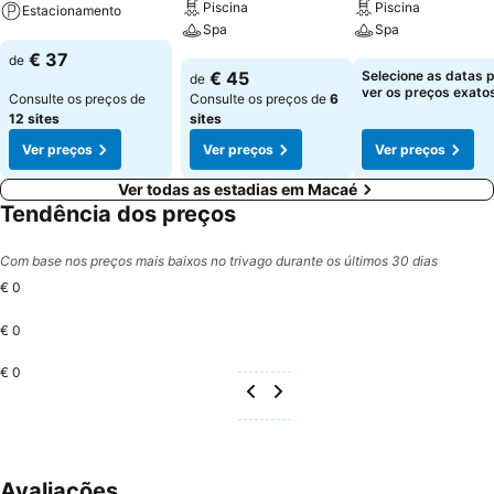
Piscina
Piscina
Estacionamento
Spa
Spa
Ver preços
€ 37
de
Ver preços
Ver preços
€ 45
Selecione as datas 
de
ver os preços exatos
Consulte os preços de
Consulte os preços de
6
12 sites
sites
Ver preços
Ver preços
Ver preços
Ver todas as estadias em Macaé
Tendência dos preços
Com base nos preços mais baixos no trivago durante os últimos 30 dias
€ 0
€ 0
€ 0
Avaliações