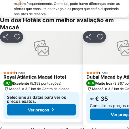
mudam frequentemente. Como tal, pode haver diferenças entre as
ofertas que consulta no trivago e os preços que estão disponíveis
nos sites de reserva.
Um dos Hotéis com melhor avaliação em
Macaé
Partilhar
Adicionar aos favoritos
Partilhar
Adicionar aos
Hotel
Hotel
4 Estrelas
4 Estrelas
Royal Atlântica Macaé Hotel
Dubai Macaé by Atl
9,1
8,4
Excelente
(
5.358 pontuações
)
Muito boa
(
3.367 po
Macaé, a 3.2 km de Centro da cidade
Macaé, a 3.2 km de Ce
Selecione as datas para ver os
€ 35
de
preços exatos.
Consulte os preços 
Ver preços
Ver preç