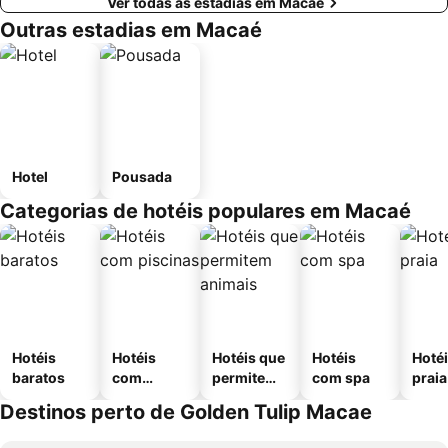
Ver todas as estadias em Macaé
Outras estadias em Macaé
Hotel
Pousada
Categorias de hotéis populares em Macaé
Hotéis
Hotéis
Hotéis que
Hotéis
Hotéi
baratos
com
permitem
com spa
praia
piscinas
animais
Destinos perto de Golden Tulip Macae