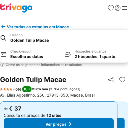
Favoritos
Iniciar
Me
Ver todas as estadias em Macaé
Destino
Golden Tulip Macae
Check-in/out
Hóspedes e quartos
Escolha as datas
2 hóspedes, 1 quarto.
Como os pagamentos influenciam os resultados
Golden Tulip Macae
Partilhar
Ad
Hotel
8,3
Muito boa
(
3.764 pontuações
)
4 Estrelas
Av. Elias Agostinho, 250, 27913-350, Macaé, Brasil
€ 37
€ 37
de
de
Consulte os preços de
12 sites
Consulte os preços de
12 sites
Ver preços
Ver preços