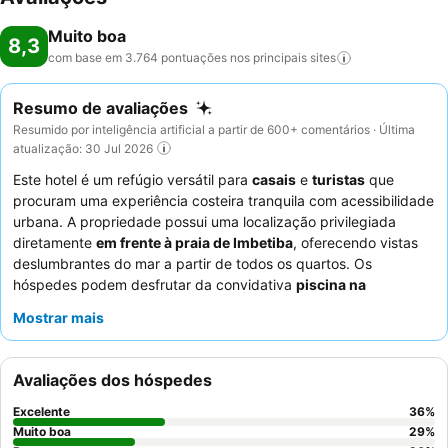
Muito boa
8,3
com base em 3.764 pontuações nos principais
sites
Resumo de avaliações
Resumido por inteligência artificial a partir de 600+ comentários · Última
atualização: 30 Jul 2026
Este hotel é um refúgio versátil para
casais
e
turistas
que
procuram uma experiência costeira tranquila com acessibilidade
urbana. A propriedade possui uma localização privilegiada
diretamente
em frente à praia de Imbetiba
, oferecendo vistas
deslumbrantes do mar a partir de todos os quartos. Os
hóspedes podem desfrutar da convidativa
piscina na
cobertura
com as suas belas vistas. Os funcionários do hotel
Mostrar mais
recebem consistentemente elogios pela sua atenção e
cordialidade, complementando o excelente
buffet de pequeno-
almoço
que apresenta uma seleção diversificada de opções
Avaliações dos hóspedes
frescas. Para uma estadia melhor, considere solicitar um quarto
num andar superior para apreciar plenamente as vistas
Excelente
36
%
panorâmicas.
Muito boa
29
%