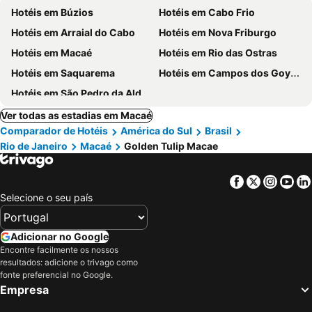
Hotéis em Búzios
Hotéis em Cabo Frio
Hotéis em Arraial do Cabo
Hotéis em Nova Friburgo
Hotéis em Macaé
Hotéis em Rio das Ostras
Hotéis em Saquarema
Hotéis em Campos dos Goytacazes
Hotéis em São Pedro da Aldeia
Ver todas as estadias em Macaé
Comparador de Hotéis
América do Sul
Brasil
Rio de Janeiro
Macaé
Golden Tulip Macae
Facebook
Twitter
Insta
Yo
Selecione o seu país
Adicionar no Google
Encontre facilmente os nossos
resultados: adicione o trivago como
fonte preferencial no Google.
Empresa