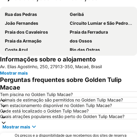
Ampliar mapa
Rua das Pedras
Geribá
João Fernandes
Circuito Lumiar e São Pedro da Serra
Praia dos Cavaleiros
Praia da Ferradura
Praia da Armação
dos Ossos
Costa Azul
Rio das Ostras
Informações sobre o alojamento
Praia Azeda e Azedinha
Praia Campista
Av. Elias Agostinho, 250, 27913-350, Macaé, Brasil
Praia do Pecado
Orla Bardot
Mostrar mais
Tartaruga
Praia da Imbetiba
Perguntas frequentes sobre Golden Tulip
Porto da Barra
Macae
Tem piscina no Golden Tulip Macae?
Animais de estimação são permitidos no Golden Tulip Macae?
Tem estacionamento disponível no Golden Tulip Macae?
Onde está localizado o Golden Tulip Macae?
Quais atrações populares estão perto do Golden Tulip Macae?
Mostrar mais
Os preços e a disponibilidade que recebemos dos sites de reserva