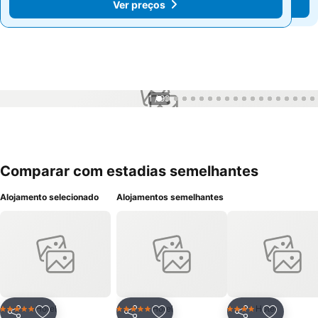
Ver preços
Ver preços
1 / 99
Comparar com estadias semelhantes
Alojamento selecionado
Alojamentos semelhantes
Hotel
Hotel
Hotel
5 Estrelas
5 Estrelas
4 Estrelas