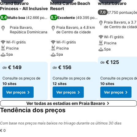
Partilhar
Adicionar aos favoritos
Partilhar
Adicionar aos favoritos
Partilhar
Adicionar
Grand Bavaro
Meliá Caribe Beach
whala!bávaro
Princess - All Inclusive
Resort
7,0
(
7.750 pontuaçõ
8,4
8,7
Muito boa
(
42.666 pontuações
Excelente
)
(
49.395 pontuações
)
Praia Bavaro, a 3.
de Centro da cidad
Praia Bavaro,
Praia Bavaro, a 4.8 km
Repúbica Dominicana
de Centro da cidade
Wi-Fi grátis
Wi-Fi grátis
Wi-Fi grátis
Piscina
Piscina
Piscina
Spa
Spa
Spa
€ 125
de
€ 149
€ 156
de
de
Consulte os preços de
Consulte os preços de
Consulte os preços d
10 sites
12 sites
10 sites
Ver preços
Ver preços
Ver preços
Ver todas as estadias em Praia Bavaro
Tendência dos preços
Com base nos preços mais baixos no trivago durante os últimos 30 dias
€ 0