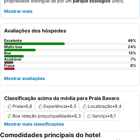
propriedade distingue-se por um
parque zoológico
único,
proporcionando uma atração cativante para todas as idades.
Mostrar mais
Os hóspedes elogiam consistentemente os
funcionários
simpáticos e atenciosos
e as diversas
ofertas gastronómicas
,
particularmente os restaurantes temáticos indianos e japoneses,
Avaliações dos hóspedes
muito bem avaliados. Para uma experiência melhorada,
considere fazer um upgrade para o
pacote Platinum
para ter
Excelente
46
%
acesso exclusivo a áreas de praia privadas, piscinas e
Muito boa
24
%
restaurantes.
Boa
15
%
Aceitável
7
%
Fraca
8
%
Mostrar avaliações
Classificação acima da média para Praia Bavaro
Praia
•
8,8
Experiência
•
8,5
Localização
•
8,4
Boa relação preço/qualidade
•
8,3
Serviço
•
8,1
Mostrar mais classificações
Comodidades principais do hotel