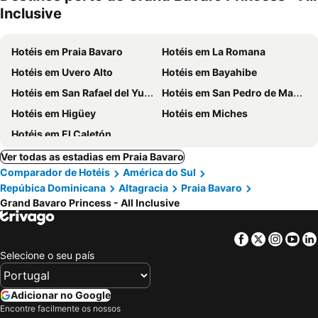
Inclusive
Hotéis em Praia Bavaro
Hotéis em La Romana
Hotéis em Uvero Alto
Hotéis em Bayahibe
Hotéis em San Rafael del Yuma
Hotéis em San Pedro de Macoris
Hotéis em Higüey
Hotéis em Miches
Hotéis em El Caletón
Ver todas as estadias em Praia Bavaro
Comparador de Hotéis
América do Sul
Repúbica Dominicana
Altagracia
Praia Bavaro
Grand Bavaro Princess - All Inclusive
Facebook
Twitter
Insta
Yo
Selecione o seu país
Adicionar no Google
Encontre facilmente os nossos