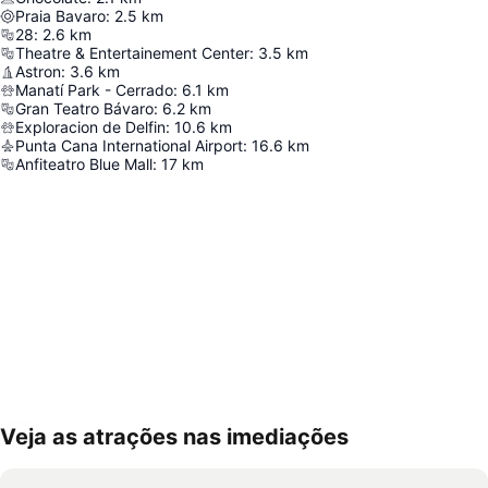
Praia Bavaro
:
2.5
km
28
:
2.6
km
Theatre & Entertainement Center
:
3.5
km
Astron
:
3.6
km
Manatí Park - Cerrado
:
6.1
km
Gran Teatro Bávaro
:
6.2
km
Exploracion de Delfin
:
10.6
km
Punta Cana International Airport
:
16.6
km
Anfiteatro Blue Mall
:
17
km
Veja as atrações nas imediações
Ampliar mapa