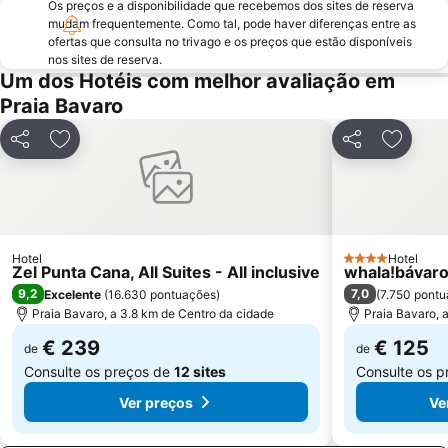
Os preços e a disponibilidade que recebemos dos sites de reserva
mudam frequentemente. Como tal, pode haver diferenças entre as
ofertas que consulta no trivago e os preços que estão disponíveis
nos sites de reserva.
Um dos Hotéis com melhor avaliação em
Praia Bavaro
Partilhar
Adicionar aos favoritos
Partilhar
Adicion
Hotel
Hotel
4 Estrelas
Zel Punta Cana, All Suites - All inclusive
whala!bávar
9,2
7,0
Excelente
(
16.630 pontuações
)
(
7.750 pont
Praia Bavaro, a 3.8 km de Centro da cidade
Praia Bavaro, 
€ 239
€ 125
de
de
Consulte os preços de
12 sites
Consulte os 
Ver preços
Ve