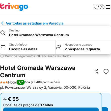
Favoritos
Iniciar
Me
Ver todas as estadias em Varsóvia
Destino
Hotel Gromada Warszawa Centrum
Check-in/out
Hóspedes e quartos
Escolha as datas
2 hóspedes, 1 quarto.
Como os pagamentos influenciam os resultados
Hotel Gromada Warszawa
Centrum
Partilhar
Ad
Hotel
7,7
Boa
(
23.489 pontuações
)
3 Estrelas
pl. Powstańców Warszawy 2, Varsóvia, 00-030, Polónia
€ 55
€ 55
de
de
Consulte os preços de
17 sites
Consulte os preços de
17 sites