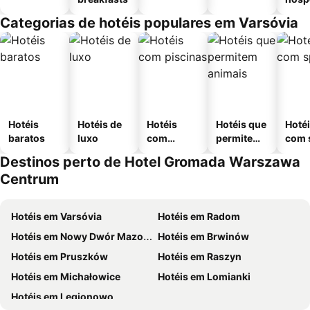
Categorias de hotéis populares em Varsóvia
Hotéis
Hotéis de
Hotéis
Hotéis que
Hoté
baratos
luxo
com
permitem
com 
piscinas
animais
Destinos perto de Hotel Gromada Warszawa
Centrum
Hotéis em Varsóvia
Hotéis em Radom
Hotéis em Nowy Dwór Mazowiecki
Hotéis em Brwinów
Hotéis em Pruszków
Hotéis em Raszyn
Hotéis em Michałowice
Hotéis em Lomianki
Hotéis em Legionowo