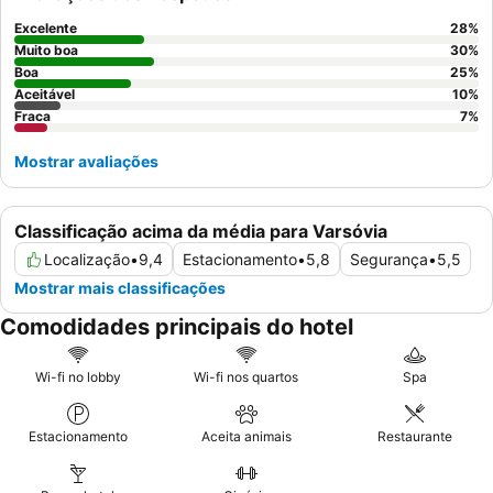
obras em curso.
Excelente
28
%
Muito boa
30
%
Boa
25
%
Aceitável
10
%
Fraca
7
%
Mostrar avaliações
Classificação acima da média para Varsóvia
Localização
•
9,4
Estacionamento
•
5,8
Segurança
•
5,5
Mostrar mais classificações
Comodidades principais do hotel
Wi-fi no lobby
Wi-fi nos quartos
Spa
Estacionamento
Aceita animais
Restaurante