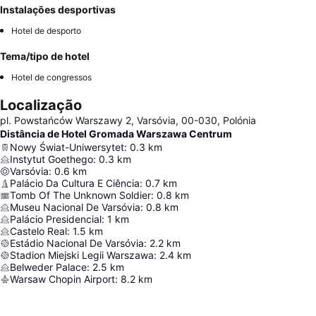
Instalações desportivas
Hotel de desporto
Tema/tipo de hotel
Hotel de congressos
Localização
pl. Powstańców Warszawy 2, Varsóvia, 00-030, Polónia
Distância de Hotel Gromada Warszawa Centrum
Nowy Świat-Uniwersytet
:
0.3
km
Instytut Goethego
:
0.3
km
Varsóvia
:
0.6
km
Palácio Da Cultura E Ciência
:
0.7
km
Tomb Of The Unknown Soldier
:
0.8
km
Museu Nacional De Varsóvia
:
0.8
km
Palácio Presidencial
:
1
km
Castelo Real
:
1.5
km
Estádio Nacional De Varsóvia
:
2.2
km
Stadion Miejski Legii Warszawa
:
2.4
km
Belweder Palace
:
2.5
km
Warsaw Chopin Airport
:
8.2
km