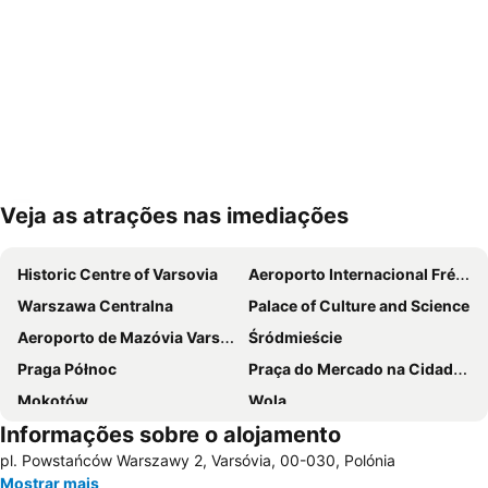
Veja as atrações nas imediações
Ampliar mapa
Historic Centre of Varsovia
Aeroporto Internacional Frédéric Chopin
Warszawa Centralna
Palace of Culture and Science
Aeroporto de Mazóvia Varsóvia-Modlin
Śródmieście
Praga Północ
Praça do Mercado na Cidade Velha
Mokotów
Wola
Informações sobre o alojamento
EXPO XXI Centrum
Stadium Narodowy
pl. Powstańców Warszawy 2, Varsóvia, 00-030, Polónia
Old University Library
University of Warsaw Botanical Garden
Mostrar mais