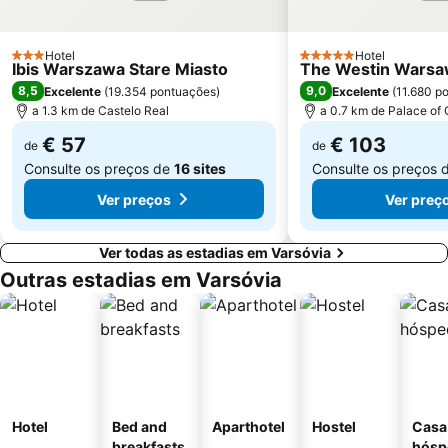
Hotel
Hotel
3 Estrelas
5 Estrelas
Ibis Warszawa Stare Miasto
The Westin Wars
8,5
9,0
Excelente
(
19.354 pontuações
)
Excelente
(
11.680 p
a 1.3 km de Castelo Real
a 0.7 km de Palace of 
€ 57
€ 103
de
de
Consulte os preços de
16 sites
Consulte os preços 
Ver preços
Ver preç
Ver todas as estadias em Varsóvia
Outras estadias em Varsóvia
Hotel
Bed and
Aparthotel
Hostel
Casa
breakfasts
hósp