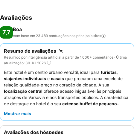
Avaliações
Boa
7,7
com base em 23.489 pontuações nos principais
sites
Resumo de avaliações
Resumido por inteligência artificial a partir de 1.000+ comentários · Última
atualização: 30 Jul 2026
Este hotel é um centro urbano versátil, ideal para
turistas
,
viajantes individuais
e
casais
que procuram uma excelente
relação qualidade-preço no coração da cidade. A sua
localização central
oferece acesso inigualável às principais
atrações de Varsóvia e aos transportes públicos. A caraterística
de destaque do hotel é o seu
extenso buffet de pequeno-
almoço
, elogiado pela variedade e qualidade. Os hóspedes
Mostrar mais
destacam consistentemente os
funcionários simpáticos e
profissionais
, que estão sempre prontos para ajudar. Para uma
experiência mais tranquila, considere pedir um quarto longe das
Avaliações dos hóspedes