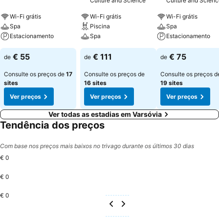
Culture and Science
Culture and Scienc
Wi-Fi grátis
Wi-Fi grátis
Wi-Fi grátis
Spa
Piscina
Spa
Estacionamento
Spa
Estacionamento
€ 55
€ 111
€ 75
de
de
de
Consulte os preços de
17
Consulte os preços de
Consulte os preços d
sites
16 sites
19 sites
Ver preços
Ver preços
Ver preços
Ver todas as estadias em Varsóvia
Tendência dos preços
Com base nos preços mais baixos no trivago durante os últimos 30 dias
€ 0
€ 0
€ 0