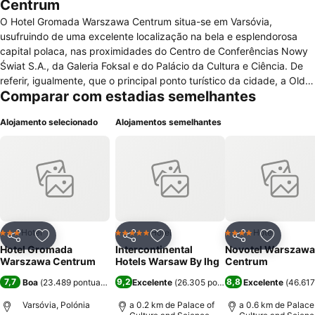
Centrum
O Hotel Gromada Warszawa Centrum situa-se em Varsóvia,
usufruindo de uma excelente localização na bela e esplendorosa
capital polaca, nas proximidades do Centro de Conferências Nowy
Świat S.A., da Galeria Foksal e do Palácio da Cultura e Ciência. De
referir, igualmente, que o principal ponto turístico da cidade, a Old
Comparar com estadias semelhantes
Town, se encontra a cerca de 1.5km de distância. A nível de
alojamento, este hotel disponibiliza diversos quartos, todos eles
Alojamento selecionado
Alojamentos semelhantes
possuindo aquecimento, secretária, televisão por satélite, rádio e
telefone. Dispõe, igualmente, de uma casa de banho com banheira
ou duche. Poderá encontrar, igualmente, diversos serviços de
carácter geral como um restaurante especializado em cozinha
tradicional polaca e internacional, um bar, pequeno-almoço servido
diariamente, recepção 24h, quartos para não fumadores e para
pessoas com mobilidade condicionada, sala para bagagem e
reuniões, serviço de câmbios, salão de beleza, loja de recordações
Hotel
Hotel
Hotel
3 Estrelas
5 Estrelas
4 Estrelas
Partilhar
Adicionar aos favoritos
Partilhar
Adicionar aos favoritos
Partilhar
Adicionar
e reprografia. De referir, ainda, que o hotel disponibiliza ligação à
Hotel Gromada
Intercontinental
Novotel Warszawa
Internet, gratuitamente. Da mesma forma, o hotel disponibiliza
Warszawa Centrum
Hotels Warsaw By Ihg
Centrum
estacionamento de cariz privado e pago. De igual modo, animais de
7,7
9,2
8,8
Boa
(
23.489 pontuações
)
Excelente
(
26.305 pontuações
Excelente
)
(
46.617
estimação são admitidos neste hotel.
Varsóvia, Polónia
a 0.2 km de Palace of
a 0.6 km de Palace