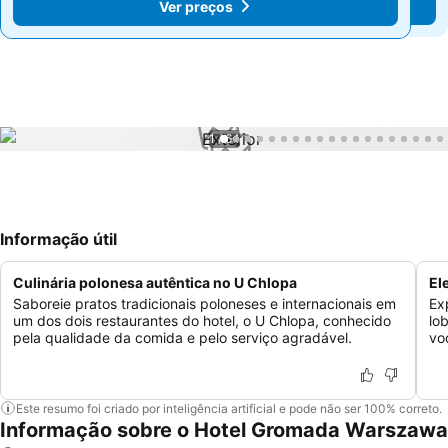
Ver preços
Ver preços
1 / 64
Informação útil
Culinária polonesa autêntica no U Chlopa
El
Saboreie pratos tradicionais poloneses e internacionais em
Ex
um dos dois restaurantes do hotel, o U Chlopa, conhecido
lo
pela qualidade da comida e pelo serviço agradável.
vo
Este resumo foi criado por inteligência artificial e pode não ser 100% correto.
Informação sobre o Hotel Gromada Warszawa