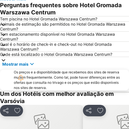
Wilanow
Zielna CB
Perguntas frequentes sobre Hotel Gromada
Mariensztat
Plac Zamkowy
Warszawa Centrum
Wars i Sawa
Jupiter
Tem piscina no Hotel Gromada Warszawa Centrum?
Animais de estimação são permitidos no Hotel Gromada Warszawa
Zespół pałacowo-parkowy w Wilanowie
Warszawianka
Centrum?
Tem estacionamento disponível no Hotel Gromada Warszawa
Centrum?
Qual é o horário de check-in e check-out no Hotel Gromada
Warszawa Centrum?
Onde está localizado o Hotel Gromada Warszawa Centrum?
Mostrar mais
Os preços e a disponibilidade que recebemos dos sites de reserva
mudam frequentemente. Como tal, pode haver diferenças entre as
ofertas que consulta no trivago e os preços que estão disponíveis
nos sites de reserva.
Um dos Hotéis com melhor avaliação em
Varsóvia
Partilhar
Adicionar aos favoritos
Partilhar
Adicionar aos