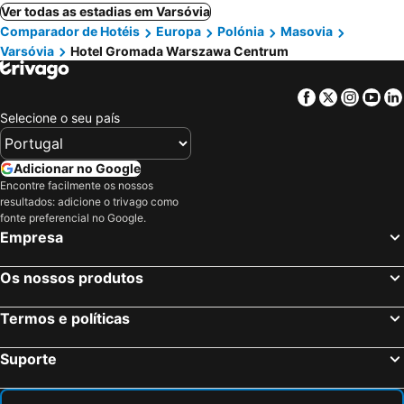
Ver todas as estadias em Varsóvia
Comparador de Hotéis
Europa
Polónia
Masovia
Varsóvia
Hotel Gromada Warszawa Centrum
Facebook
Twitter
Insta
Yo
Selecione o seu país
Adicionar no Google
Encontre facilmente os nossos
resultados: adicione o trivago como
fonte preferencial no Google.
Empresa
Os nossos produtos
Termos e políticas
Suporte