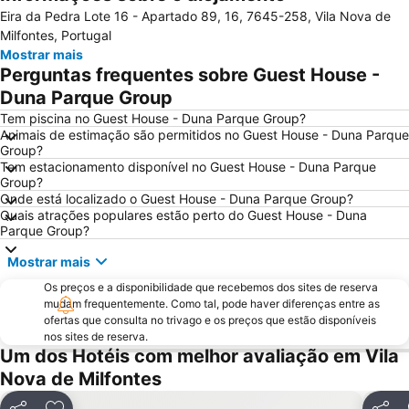
Eira da Pedra Lote 16 - Apartado 89, 16, 7645-258, Vila Nova de
Praia da Arrifana
Costa de Santo André Beach
Milfontes, Portugal
Baiona Beach
do Monte Clérigo
Mostrar mais
Perguntas frequentes sobre Guest House -
Praia das Furnas
Ilha do Pessegueiro Beach
Duna Parque Group
da Samoqueira
Praia da Samouqueira
Tem piscina no Guest House - Duna Parque Group?
Cascatas de Vila Nova de Milfontes
Jardim Publico de Porto Covo
Animais de estimação são permitidos no Guest House - Duna Parque
Group?
do Malhão
Barragem de Santa-Clara-a-Velha
Tem estacionamento disponível no Guest House - Duna Parque
Skate Park
Moinho de Vento da Longueira
Group?
Onde está localizado o Guest House - Duna Parque Group?
Vasco da Gama
Porto das Carretas
Quais atrações populares estão perto do Guest House - Duna
Parque Group?
Mina de Ciência - Centro de Ciência Viva do Lousal
Reserva Natural Lagoas de Santo André e da Sancha
Cabo Sardão
da Amália
Mostrar mais
Fonte do Cortiço Beach
Cavaleiro Beach
Os preços e a disponibilidade que recebemos dos sites de reserva
mudam frequentemente. Como tal, pode haver diferenças entre as
Forte de São Clemente - Milfontes
Dos Buizinhos
ofertas que consulta no trivago e os preços que estão disponíveis
de Amoreira
Museu Mineiro de Lousal
nos sites de reserva.
Um dos Hotéis com melhor avaliação em Vila
Alteirinhos
do Farol
Nova de Milfontes
Igreja Matriz de Santiago do Cacém
Vale dos Homens