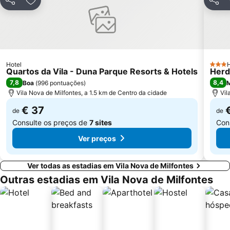
Picota
Canto Mosqueiro Beach
Partilhar
Adicionar aos favoritos
Partil
Do Salto
Hotel
H
3 Estr
Quartos da Vila - Duna Parque Resorts & Hotels
Herd
7,8
8,4
Boa
(
996 pontuações
)
M
Vila Nova de Milfontes, a 1.5 km de Centro da cidade
Vil
€ 37
de
de
Consulte os preços de
7 sites
Con
Ver preços
Ver todas as estadias em Vila Nova de Milfontes
Outras estadias em Vila Nova de Milfontes