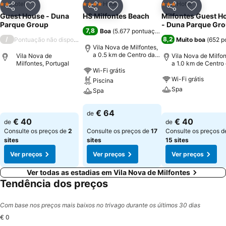
Hotel
Hotel
Hotel
2 Estrelas
4 Estrelas
3 Estrelas
Partilhar
Adicionar aos favoritos
Partilhar
Adicionar aos favoritos
Partilhar
Adicionar
Guest House - Duna
HS Milfontes Beach
Milfontes Guest H
Parque Group
- Duna Parque Gr
7,8
Boa
(
5.677 pontuações
)
/
8,2
Pontuação não disponível
Muito boa
(
652 p
Vila Nova de Milfontes,
a 0.5 km de Centro da
Vila Nova de
Vila Nova de Milfon
cidade
Milfontes, Portugal
a 1.0 km de Centro
Wi-Fi grátis
cidade
Wi-Fi grátis
Piscina
Ver preços
Spa
Spa
Ver preços
Ver preços
€ 64
de
€ 40
€ 40
de
de
Consulte os preços de
2
Consulte os preços de
17
Consulte os preços d
sites
sites
15 sites
Ver preços
Ver preços
Ver preços
Ver todas as estadias em Vila Nova de Milfontes
Tendência dos preços
Com base nos preços mais baixos no trivago durante os últimos 30 dias
€ 0