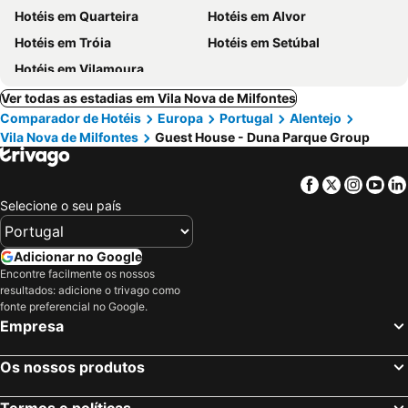
Hotéis em Quarteira
Hotéis em Alvor
Hotéis em Tróia
Hotéis em Setúbal
Hotéis em Vilamoura
Ver todas as estadias em Vila Nova de Milfontes
Comparador de Hotéis
Europa
Portugal
Alentejo
Vila Nova de Milfontes
Guest House - Duna Parque Group
Facebook
Twitter
Insta
Yo
Selecione o seu país
Adicionar no Google
Encontre facilmente os nossos
resultados: adicione o trivago como
fonte preferencial no Google.
Empresa
Os nossos produtos
Termos e políticas