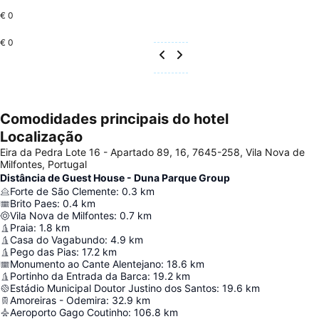
€ 0
€ 0
Comodidades principais do hotel
Localização
Eira da Pedra Lote 16 - Apartado 89, 16, 7645-258, Vila Nova de
Milfontes, Portugal
Distância de Guest House - Duna Parque Group
Forte de São Clemente
:
0.3
km
Brito Paes
:
0.4
km
Vila Nova de Milfontes
:
0.7
km
Praia
:
1.8
km
Casa do Vagabundo
:
4.9
km
Pego das Pias
:
17.2
km
Monumento ao Cante Alentejano
:
18.6
km
Portinho da Entrada da Barca
:
19.2
km
Estádio Municipal Doutor Justino dos Santos
:
19.6
km
Amoreiras - Odemira
:
32.9
km
Aeroporto Gago Coutinho
:
106.8
km