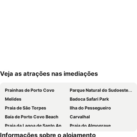
Veja as atrações nas imediações
Ampliar mapa
Prainhas de Porto Covo
Parque Natural do Sudoeste Alentejano e Costa Vicentina
Melides
Badoca Safari Park
Praia de São Torpes
Ilha do Pessegueiro
Baía de Porto Covo Beach
Carvalhal
Praia da Lagoa de Santo André
Praia do Almograve
Informações sobre o alojamento
Praia da Zambujeira do Mar
Praia de Odeceixe