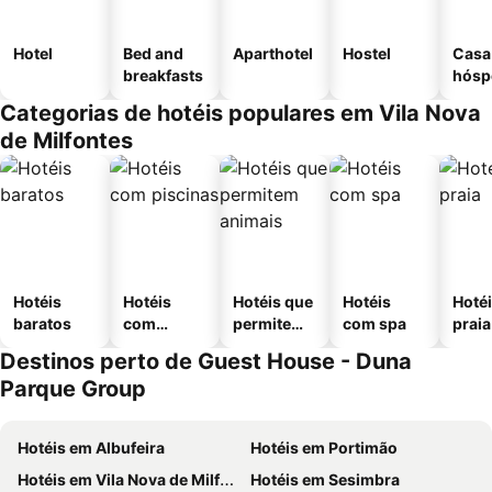
Hotel
Bed and
Aparthotel
Hostel
Casa
breakfasts
hósp
Categorias de hotéis populares em Vila Nova
de Milfontes
Hotéis
Hotéis
Hotéis que
Hotéis
Hotéi
baratos
com
permitem
com spa
praia
piscinas
animais
Destinos perto de Guest House - Duna
Parque Group
Hotéis em Albufeira
Hotéis em Portimão
Hotéis em Vila Nova de Milfontes
Hotéis em Sesimbra