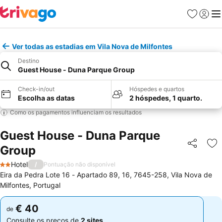
Favoritos
Iniciar
Me
Ver todas as estadias em Vila Nova de Milfontes
Destino
Guest House - Duna Parque Group
Check-in/out
Hóspedes e quartos
Escolha as datas
2 hóspedes, 1 quarto.
Como os pagamentos influenciam os resultados
Guest House - Duna Parque
Group
Partilhar
Ad
Hotel
/
Pontuação não disponível
2 Estrelas
Eira da Pedra Lote 16 - Apartado 89, 16, 7645-258, Vila Nova de
Milfontes, Portugal
€ 40
€ 40
de
de
Consulte os preços de
2 sites
Consulte os preços de
2 sites