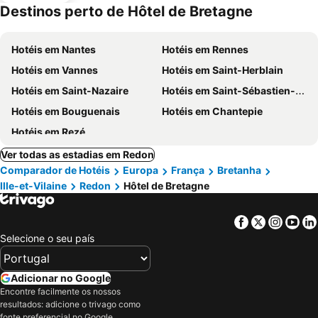
Destinos perto de Hôtel de Bretagne
Hotéis em Nantes
Hotéis em Rennes
Hotéis em Vannes
Hotéis em Saint-Herblain
Hotéis em Saint-Nazaire
Hotéis em Saint-Sébastien-sur-Loire
Hotéis em Bouguenais
Hotéis em Chantepie
Hotéis em Rezé
Ver todas as estadias em Redon
Comparador de Hotéis
Europa
França
Bretanha
Ille-et-Vilaine
Redon
Hôtel de Bretagne
Facebook
Twitter
Insta
Yo
Selecione o seu país
Adicionar no Google
Encontre facilmente os nossos
resultados: adicione o trivago como
fonte preferencial no Google.