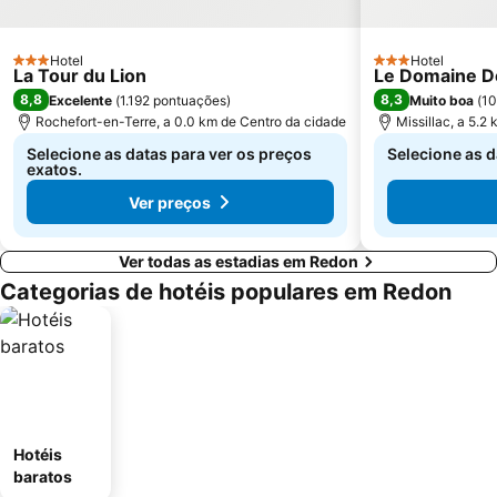
Hotel
Hotel
3 Estrelas
3 Estrelas
La Tour du Lion
Le Domaine De
8,8
8,3
Excelente
(
1.192 pontuações
)
Muito boa
(
10
Rochefort-en-Terre, a 0.0 km de Centro da cidade
Missillac, a 5.2
Selecione as datas para ver os preços
Selecione as d
exatos.
Ver preços
Ver todas as estadias em Redon
Categorias de hotéis populares em Redon
Hotéis
baratos