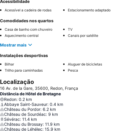
Acessibilidade
Acessível a cadeira de rodas
Estacionamento adaptado
Comodidades nos quartos
Casa de banho com chuveiro
TV
Aquecimento central
Canais por satélite
Mostrar mais
Instalações desportivas
Bilhar
Aluguer de bicicletas
Trilho para caminhadas
Pesca
Localização
16 Av. de la Gare, 35600, Redon, França
Distância de Hôtel de Bretagne
Redon
:
0.2
km
Abbaye Saint-Sauveur
:
0.4
km
Château du Pordor
:
6.2
km
Château de Sourdéac
:
9
km
Sévérac
:
11.4
km
Château du Brossay
:
11.9
km
Château de Léhélec
:
15.9
km