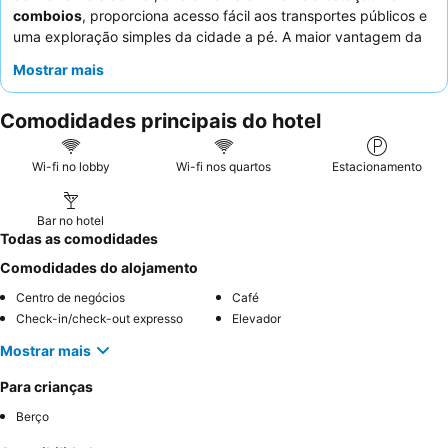
comboios
, proporciona acesso fácil aos transportes públicos e
uma exploração simples da cidade a pé. A maior vantagem da
propriedade é o seu
seguro armazenamento de bicicletas
,
Mostrar mais
uma conveniência significativa para quem explora a rota
Vélodyssée. Os hóspedes elogiam consistentemente o
staff
Comodidades principais do hotel
acolhedor e atencioso, com os
proprietários
frequentemente a
ir além do esperado, e o
pequeno-almoço
a receber altas
classificações pela sua seleção copiosa e variada, incluindo
Wi-fi no lobby
Wi-fi nos quartos
Estacionamento
frutas frescas e iguarias caseiras. Para uma experiência mais
tranquila, os hóspedes devem solicitar um quarto com vista
Bar no hotel
para o pátio.
Todas as comodidades
Comodidades do alojamento
Centro de negócios
Café
Check-in/check-out expresso
Elevador
Mostrar mais
Para crianças
Berço