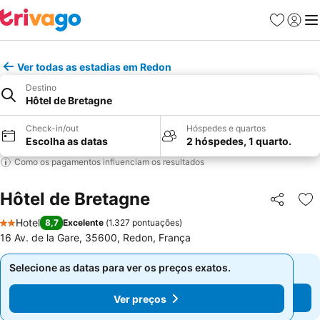
Favoritos
Iniciar
Me
Ver todas as estadias em Redon
Destino
Hôtel de Bretagne
Check-in/out
Hóspedes e quartos
Escolha as datas
2 hóspedes, 1 quarto.
Como os pagamentos influenciam os resultados
Hôtel de Bretagne
Partilhar
Ad
Hotel
8,7
Excelente
(
1.327 pontuações
)
2 Estrelas
16 Av. de la Gare, 35600, Redon, França
Selecione as datas para ver os preços exatos.
Selecione as datas para ver os preços exatos.
Ver preços
Ver preços