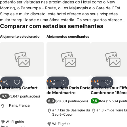
poderão ser visitadas nas proximidades do Hotel como o New
Morning, o Paneuropa – Route, o Les Majungais e o Gare de l´Est.
Simples e muito discreto, este hotel oferece aos seus hóspedes
muita tranquilidade e uma ótima estadia. Os seus quartos oferecem
Comparar com estadias semelhantes
decoração agradável e estão bem equipados com tv, telefone com
chamadas locais disponíveis, casa de banho com ducha, ar
Alojamento selecionado
Alojamentos semelhantes
condicionado e varanda com vista específica. Os espaços comuns
do hotel oferecem recepção com atendimento 24 horas, cofre de
segurança, aquecimento, sala de bagagens, estacionamento pago,
acesso a internet de alta velocidade sobre taxa e serviço de
fax/xerox. Para os momentos de lazer o hotel oferece aluguel de
bicicletas para que o hóspede possa fazer um agradável passeio ao
ar livre nesta bela cidade.
Hotel
Hotel
Hotel
1 Estrelas
2 Estrelas
3 Estrelas
Partilhar
Adicionar aos favoritos
Partilhar
Adicionar aos favoritos
Partilhar
Adicionar
Hôtel Jarry Confort
ibis budget Paris Porte
ibis Paris Tour Eiff
de Montmartre
Cambronne 15èm
6,5
(
5.647 pontuações
)
6,0
7,5
(
28.661 pontuações
)
Boa
(
15.534 pont
Paris, França
a 1.7 km de Basilique du
a 1.3 km de Torre Ei
Sacré-Coeur
Wi-Fi grátis
Wi-Fi grátis