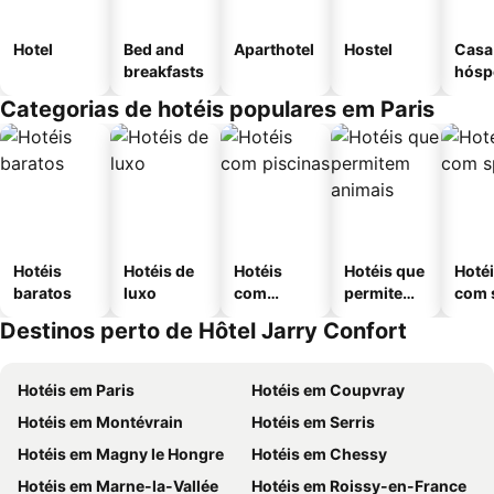
Hotel
Bed and
Aparthotel
Hostel
Casa
breakfasts
hósp
Categorias de hotéis populares em Paris
Hotéis
Hotéis de
Hotéis
Hotéis que
Hoté
baratos
luxo
com
permitem
com 
piscinas
animais
Destinos perto de Hôtel Jarry Confort
Hotéis em Paris
Hotéis em Coupvray
Hotéis em Montévrain
Hotéis em Serris
Hotéis em Magny le Hongre
Hotéis em Chessy
Hotéis em Marne-la-Vallée
Hotéis em Roissy-en-France