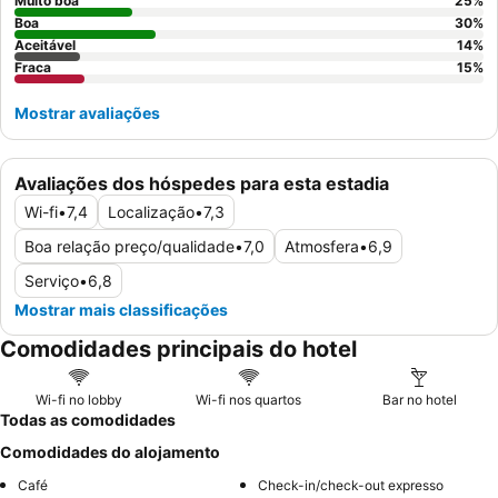
tranquila, os hóspedes devem solicitar um quarto virado para o
Muito boa
25
%
pátio interior
Boa
.
30
%
Aceitável
14
%
Fraca
15
%
Mostrar avaliações
Avaliações dos hóspedes para esta estadia
Wi-fi
•
7,4
Localização
•
7,3
Boa relação preço/qualidade
•
7,0
Atmosfera
•
6,9
Serviço
•
6,8
Mostrar mais classificações
Comodidades principais do hotel
Wi-fi no lobby
Wi-fi nos quartos
Bar no hotel
Todas as comodidades
Comodidades do alojamento
Café
Check-in/check-out expresso