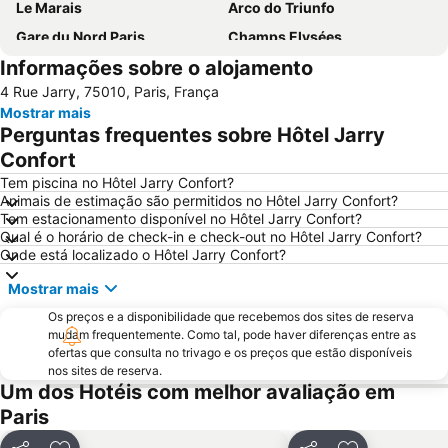
Le Marais
Arco do Triunfo
Gare du Nord Paris
Champs Elysées
Informações sobre o alojamento
58 tour eiffel
Quartier Latin
4 Rue Jarry, 75010, Paris, França
8th district Élysée
9th district Opéra
Mostrar mais
Museu do Louvre
6th district Luxembourg
Perguntas frequentes sobre Hôtel Jarry
Paris Expo Porte de Versailles
5th district Panthéon
Confort
Montparnasse
Stade de France
Tem piscina no Hôtel Jarry Confort?
Animais de estimação são permitidos no Hôtel Jarry Confort?
7th district Palais Bourbon
15th district Vaugirard
Tem estacionamento disponível no Hôtel Jarry Confort?
Qual é o horário de check-in e check-out no Hôtel Jarry Confort?
Disney Village
3rd district Temple
Onde está localizado o Hôtel Jarry Confort?
Bercy
14th district Observatoire
Mostrar mais
4th district Hôtel-de-Ville
Colina de Montmartre
Os preços e a disponibilidade que recebemos dos sites de reserva
18th district la Butte-Montmartre
11th district Popincourt
mudam frequentemente. Como tal, pode haver diferenças entre as
ofertas que consulta no trivago e os preços que estão disponíveis
Notre-Dame Cathedral
Centre commercial International Val d'Europe
nos sites de reserva.
2nd district la Bourse
Palais des Congrès de Paris
Um dos Hotéis com melhor avaliação em
Paris
Palais Garnier Opera National de Paris
La Défense
Les Halles
Nation Metro Station