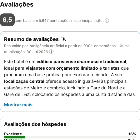
Avaliações
6,5
com base em 5.647 pontuações nos principais
sites
Resumo de avaliações
Resumido por inteligência artificial a partir de 900+ comentários · Última
atualização: 30 Jul 2026
Este hotel é um
edifício parisiense charmoso e tradicional
,
ideal para
viajantes com orçamento limitado
e
turistas
que
procuram uma base prática para explorar a cidade. A sua
localização central
oferece acesso inigualável às principais
estações de Metro e comboio, incluindo a Gare du Nord e a
Gare de l'Est, colocando os hóspedes a uma curta distância das
principais atrações. O hotel oferece comodidades essenciais
Mostrar mais
como
Wi-Fi
e, em alguns quartos, chaleira e minibar, garantindo
uma estadia funcional. Os hóspedes elogiam consistentemente
os
funcionários excecionalmente simpáticos e prestativos
e
Avaliações dos hóspedes
apreciam o conveniente, embora simples,
pequeno-almoço
com baguete fresca e croissant. Para uma experiência mais
Excelente
16
%