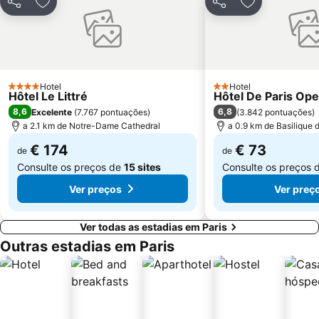
Partilhar
Adicionar aos favoritos
Partilhar
Adicionar aos
Galerias Lafayette Paris Haussmann
Jardim de Luxemburgo
St-Germain-des-Prés
10th district Entrepôt
16th district Passy
Châtelet Metro Station
Gare de Lyon Metro Station
Montparnasse Train station
Hotel
Hotel
4 Estrelas
2 Estrelas
Hôtel Le Littré
Hôtel De Paris Ope
12th district Reuilly
Parc des Princes
8,6
6,8
Excelente
(
7.767 pontuações
)
(
3.842 pontuações
)
Moulin Rouge
Gare de Neuilly - Porte Maillot Metro Station
a 2.1 km de Notre-Dame Cathedral
a 0.9 km de Basilique
€ 174
€ 73
de
de
Consulte os preços de
15 sites
Consulte os preços 
Ver preços
Ver preç
Ver todas as estadias em Paris
Outras estadias em Paris