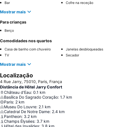
Bar
Cofre na receção
Mostrar mais
Para crianças
Berço
Comodidades nos quartos
Casa de banho com chuveiro
Janelas desbloqueadas
TV
Secador
Mostrar mais
Localização
4 Rue Jarry, 75010, Paris, França
Distância de Hôtel Jarry Confort
Château d'Eau
:
0.1
km
Basílica Do Sagrado Coração
:
1.7
km
Paris
:
2
km
Museu Do Louvre
:
2.1
km
Catedral De Notre Dame
:
2.4
km
Pantheon
:
3.2
km
Champs Élysées
:
3.7
km
Hôtel des Invalides
:
3.8
km