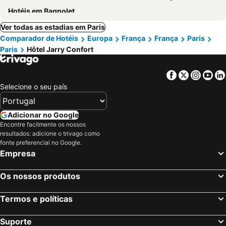
Hotéis em Bagnolet
Ver todas as estadias em Paris
Comparador de Hotéis
Europa
França
França
Paris
Paris
Hôtel Jarry Confort
Facebook
Twitter
Insta
Yo
Selecione o seu país
Adicionar no Google
Encontre facilmente os nossos
resultados: adicione o trivago como
fonte preferencial no Google.
Empresa
Os nossos produtos
Termos e políticas
Suporte