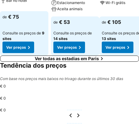
Bar no hotel
Estacionamento
Wi-Fi grátis
Aceita animais
€ 75
de
€ 53
€ 105
de
de
Consulte os preços de
9
Consulte os preços de
Consulte os preços d
sites
14 sites
13 sites
Ver preços
Ver preços
Ver preços
Ver todas as estadias em Paris
Tendência dos preços
Com base nos preços mais baixos no trivago durante os últimos 30 dias
€ 0
€ 0
€ 0