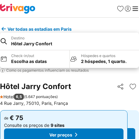
Favoritos
Iniciar
Me
Ver todas as estadias em Paris
Destino
Hôtel Jarry Confort
Check-in/out
Hóspedes e quartos
Escolha as datas
2 hóspedes, 1 quarto.
Como os pagamentos influenciam os resultados
Hôtel Jarry Confort
Partilhar
Ad
Hotel
6,5
(
5.647 pontuações
)
1 Estrelas
4 Rue Jarry, 75010, Paris, França
€ 75
€ 75
de
de
Consulte os preços de
9 sites
Consulte os preços de
9 sites
Ver preços
Ver preços