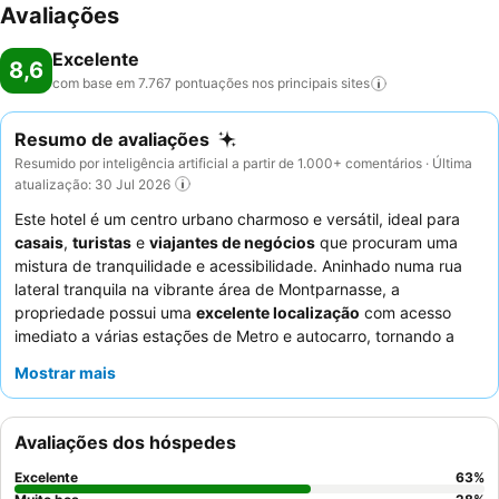
Avaliações
Excelente
8,6
com base em 7.767 pontuações nos principais
sites
Resumo de avaliações
Resumido por inteligência artificial a partir de 1.000+ comentários · Última
atualização: 30 Jul 2026
Este hotel é um centro urbano charmoso e versátil, ideal para
casais
,
turistas
e
viajantes de negócios
que procuram uma
mistura de tranquilidade e acessibilidade. Aninhado numa rua
lateral tranquila na vibrante área de Montparnasse, a
propriedade possui uma
excelente localização
com acesso
imediato a várias estações de Metro e autocarro, tornando a
exploração parisiense fácil. O hotel dispõe de uma notável
Mostrar mais
sauna
para relaxamento dos hóspedes e uma sala de reuniões
bem equipada com acesso ao terraço para necessidades de
negócios. Os hóspedes elogiam consistentemente o
staff
Avaliações dos hóspedes
excecionalmente caloroso e profissional
e o abrangente
buffet de pequeno-almoço
, que oferece uma vasta gama de
Excelente
63
%