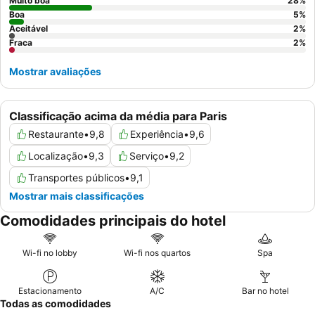
opções de qualidade. Para uma estadia mais tranquila, os
Muito boa
28
%
hóspedes devem considerar solicitar um quarto virado para o
Boa
5
%
Aceitável
2
%
jardim.
Fraca
2
%
Mostrar avaliações
Classificação acima da média para Paris
Restaurante
•
9,8
Experiência
•
9,6
Localização
•
9,3
Serviço
•
9,2
Transportes públicos
•
9,1
Mostrar mais classificações
Comodidades principais do hotel
Wi-fi no lobby
Wi-fi nos quartos
Spa
Estacionamento
A/C
Bar no hotel
Todas as comodidades