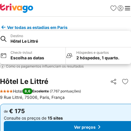
Favoritos
Iniciar
Me
Ver todas as estadias em Paris
Destino
Hôtel Le Littré
Check-in/out
Hóspedes e quartos
Escolha as datas
2 hóspedes, 1 quarto.
Como os pagamentos influenciam os resultados
Hôtel Le Littré
Partilhar
Ad
Hotel
8,6
Excelente
(
7.767 pontuações
)
4 Estrelas
9 Rue Littré, 75006, Paris, França
€ 175
€ 175
de
de
Consulte os preços de
15 sites
Consulte os preços de
15 sites
Ver preços
Ver preços