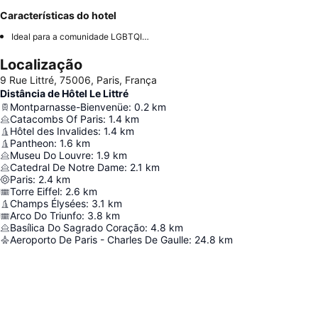
Características do hotel
Ideal para a comunidade LGBTQIA+
Localização
9 Rue Littré, 75006, Paris, França
Distância de Hôtel Le Littré
Montparnasse-Bienvenüe
:
0.2
km
Catacombs Of Paris
:
1.4
km
Hôtel des Invalides
:
1.4
km
Pantheon
:
1.6
km
Museu Do Louvre
:
1.9
km
Catedral De Notre Dame
:
2.1
km
Paris
:
2.4
km
Torre Eiffel
:
2.6
km
Champs Élysées
:
3.1
km
Arco Do Triunfo
:
3.8
km
Basílica Do Sagrado Coração
:
4.8
km
Aeroporto De Paris - Charles De Gaulle
:
24.8
km