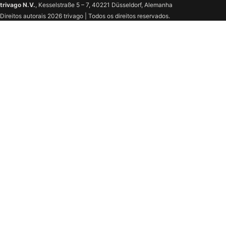
trivago N.V.
, Kesselstraße 5 – 7, 40221 Düsseldorf, Alemanha
Direitos autorais 2026 trivago | Todos os direitos reservados.