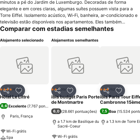
minutos a pé do Jardim de Luxemburgo. Decoradas de forma
elegante e em cores claras, algumas suítes possuem vista para a
Torre Eiffel. Isolamento acústico, Wi-Fi, banheira, ar-condicionado e
televisão estão disponíveis nos apartamentos. Eles também
Comparar com estadias semelhantes
dispõem de cofre e telefone, além de secador de cabelos e
produtos de higiene pessoal. Algumas unidades, que podem
Alojamento selecionado
Alojamentos semelhantes
acomodar até três pessoas, também apresentam closet e sala. O
Hotel Le Littré é acessível para hóspedes com mobilidade reduzida.
Sauna e salas de reuniões estão entre as comodidades da
propriedade, que ainda possui um espaço com computadores e
impressora. O café da manhã possui itens caseiros e está incluso
em algumas diárias. Os restaurantes Bistrô Burger Montparnasse,
Les Zazous e La Ruche ficam a menos de 500 metros de distância.
Enquanto a Fundação Cartier de Arte Contemporânea fica a
Hotel
Hotel
Hotel
4 Estrelas
2 Estrelas
3 Estrelas
Partilhar
Adicionar aos favoritos
Partilhar
Adicionar aos favoritos
Partilhar
Adicionar
aproximadamente um quilômetro, as Catacumbas de Paris situam-
Hôtel Le Littré
ibis budget Paris Porte
ibis Paris Tour Eiff
se a menos de dois.
de Montmartre
Cambronne 15èm
8,6
Excelente
(
7.767 pontuações
)
6,0
7,5
(
28.661 pontuações
)
Boa
(
15.534 pont
Paris, França
a 1.7 km de Basilique du
a 1.3 km de Torre Ei
Sacré-Coeur
Wi-Fi grátis
Wi-Fi grátis
Spa