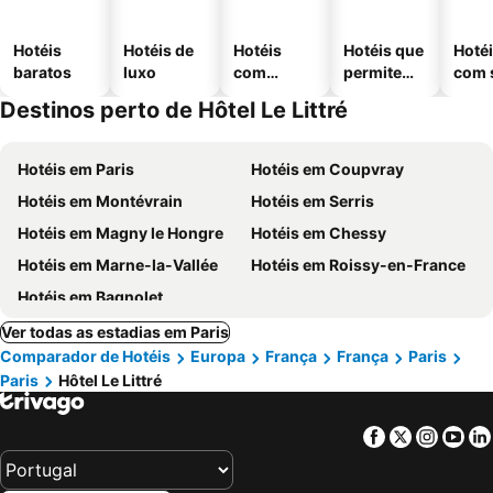
Hotéis
Hotéis de
Hotéis
Hotéis que
Hoté
baratos
luxo
com
permitem
com 
piscinas
animais
Destinos perto de Hôtel Le Littré
Hotéis em Paris
Hotéis em Coupvray
Hotéis em Montévrain
Hotéis em Serris
Hotéis em Magny le Hongre
Hotéis em Chessy
Hotéis em Marne-la-Vallée
Hotéis em Roissy-en-France
Hotéis em Bagnolet
Ver todas as estadias em Paris
Comparador de Hotéis
Europa
França
França
Paris
Paris
Hôtel Le Littré
Facebook
Twitter
Insta
Yo