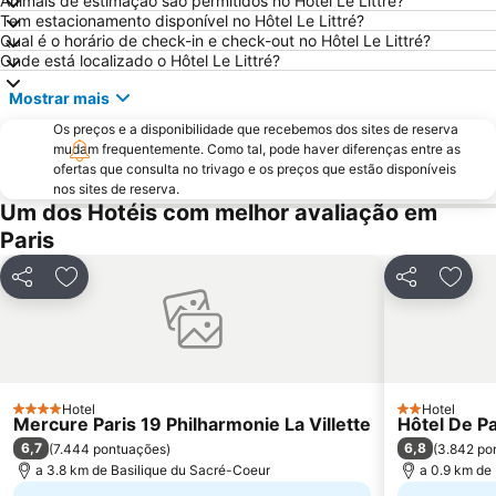
Animais de estimação são permitidos no Hôtel Le Littré?
Montparnasse
Stade de France
Tem estacionamento disponível no Hôtel Le Littré?
7th district Palais Bourbon
15th district Vaugirard
Qual é o horário de check-in e check-out no Hôtel Le Littré?
Onde está localizado o Hôtel Le Littré?
Disney Village
3rd district Temple
Mostrar mais
14th district Observatoire
Bercy
Os preços e a disponibilidade que recebemos dos sites de reserva
4th district Hôtel-de-Ville
Colina de Montmartre
mudam frequentemente. Como tal, pode haver diferenças entre as
18th district la Butte-Montmartre
11th district Popincourt
ofertas que consulta no trivago e os preços que estão disponíveis
nos sites de reserva.
Notre-Dame Cathedral
Centre commercial International Val d'Europe
Um dos Hotéis com melhor avaliação em
2nd district la Bourse
Palais des Congrès de Paris
Paris
Palais Garnier Opera National de Paris
La Défense
Partilhar
Adicionar aos favoritos
Partilhar
Adici
Les Halles
Nation Metro Station
Galerias Lafayette Paris Haussmann
Jardim de Luxemburgo
St-Germain-des-Prés
10th district Entrepôt
16th district Passy
Châtelet Metro Station
Hotel
Hotel
4 Estrelas
2 Estrelas
Mercure Paris 19 Philharmonie La Villette
Hôtel De P
Gare de Lyon Metro Station
Montparnasse Train station
6,7
6,8
(
7.444 pontuações
)
(
3.842 po
12th district Reuilly
Parc des Princes
a 3.8 km de Basilique du Sacré-Coeur
a 0.9 km de
Moulin Rouge
Gare de Neuilly - Porte Maillot Metro Station