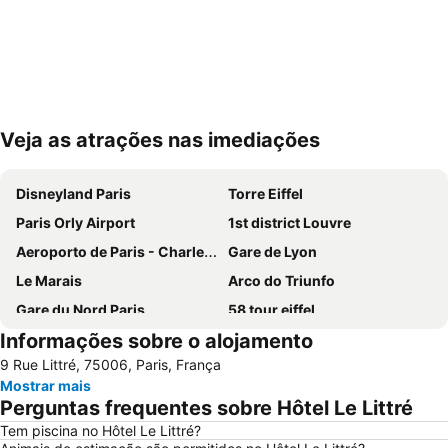
Veja as atrações nas imediações
Ampliar mapa
Disneyland Paris
Torre Eiffel
Paris Orly Airport
1st district Louvre
Aeroporto de Paris - Charles de Gaulle
Gare de Lyon
Le Marais
Arco do Triunfo
Gare du Nord Paris
58 tour eiffel
Informações sobre o alojamento
Champs Elysées
Quartier Latin
9 Rue Littré, 75006, Paris, França
8th district Élysée
9th district Opéra
Mostrar mais
Museu do Louvre
6th district Luxembourg
Perguntas frequentes sobre Hôtel Le Littré
Paris Expo Porte de Versailles
5th district Panthéon
Tem piscina no Hôtel Le Littré?