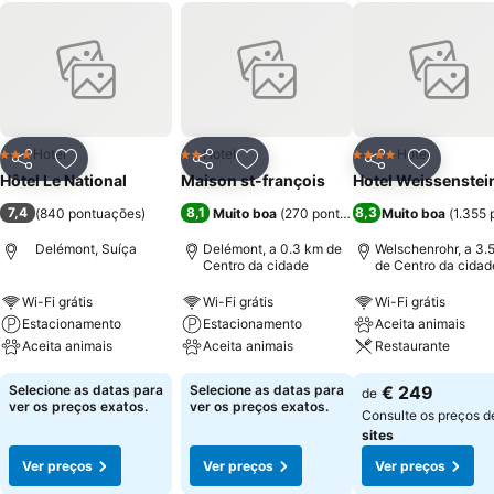
Hotel
Hotel
Hotel
3 Estrelas
2 Estrelas
4 Estrelas
Partilhar
Adicionar aos favoritos
Partilhar
Adicionar aos favoritos
Partilhar
Adicionar
Hôtel Le National
Maison st-françois
Hotel Weissenstei
7,4
8,1
8,3
(
840 pontuações
)
Muito boa
(
270 pontuações
Muito boa
)
(
1.355
Delémont, Suíça
Delémont, a 0.3 km de
Welschenrohr, a 3.
Centro da cidade
de Centro da cidad
Wi-Fi grátis
Wi-Fi grátis
Wi-Fi grátis
Estacionamento
Estacionamento
Aceita animais
Aceita animais
Aceita animais
Restaurante
Selecione as datas para
Selecione as datas para
€ 249
de
ver os preços exatos.
ver os preços exatos.
Consulte os preços 
sites
Ver preços
Ver preços
Ver preços