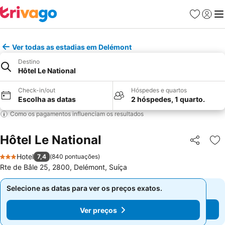
Favoritos
Iniciar
Me
Ver todas as estadias em Delémont
Destino
Hôtel Le National
Check-in/out
Hóspedes e quartos
Escolha as datas
2 hóspedes, 1 quarto.
Como os pagamentos influenciam os resultados
Hôtel Le National
Partilhar
Ad
Hotel
7,4
(
840 pontuações
)
3 Estrelas
Rte de Bâle 25, 2800, Delémont, Suíça
Selecione as datas para ver os preços exatos.
Selecione as datas para ver os preços exatos.
Ver preços
Ver preços