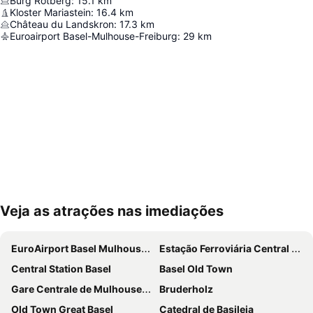
Burg Rotberg
:
15.1
km
Kloster Mariastein
:
16.4
km
Château du Landskron
:
17.3
km
Euroairport Basel-Mulhouse-Freiburg
:
29
km
Veja as atrações nas imediações
Ampliar mapa
EuroAirport Basel Mulhouse Freiburg
Estação Ferroviária Central de Berna
Central Station Basel
Basel Old Town
Gare Centrale de Mulhouse-Ville
Bruderholz
Old Town Great Basel
Catedral de Basileia