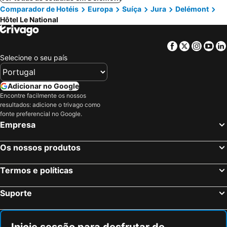
Comparador de Hotéis
Europa
Suíça
Jura
Delémont
Hôtel Le National
Facebook
Twitter
Insta
Yo
Selecione o seu país
Adicionar no Google
Encontre facilmente os nossos
resultados: adicione o trivago como
fonte preferencial no Google.
Empresa
Os nossos produtos
Termos e políticas
Suporte
Inicie sessão para desfrutar de