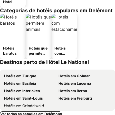
Hotel
Categorias de hotéis populares em Delémont
Hotéis
Hotéis que
Hotéis
baratos
permitem
com
animais
estaciona
Destinos perto de Hôtel Le National
mento
Hotéis em Zurique
Hotéis em Colmar
Hotéis em Basileia
Hotéis em Lucerna
Hotéis em Interlaken
Hotéis em Berna
Hotéis em Saint-Louis
Hotéis em Freiburg
Hotéis em Grindelwald
Ver todas as estadias em Delémont