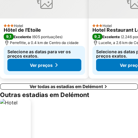
Hotel
Hotel
3 Estrelas
3 Estrelas
Hôtel de l'Etoile
Hotel Restaurant L
9,1
9,2
Excelente
(
605 pontuações
)
Excelente
(
2.246 po
Perrefitte, a 0.4 km de Centro da cidade
Lucelle, a 2.6 km de C
Selecione as datas para ver os
Selecione as datas 
preços exatos.
preços exatos.
Ver preços
Ver preç
Ver todas as estadias em Delémont
Outras estadias em Delémont