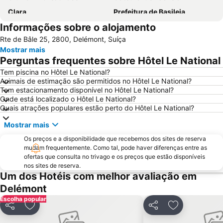
Clara
Prefeitura de Basileia
Informações sobre o alojamento
Stade de Suisse
aquabasilea
Rte de Bâle 25, 2800, Delémont, Suíça
St Johann
Badischer Bahnhof
Mostrar mais
Barfüsserplatz
Baselworld
Perguntas frequentes sobre Hôtel Le National
Basel Carnival
Old Town Little Basel
Tem piscina no Hôtel Le National?
Animais de estimação são permitidos no Hôtel Le National?
Congress Center Basel
Bümpliz
Tem estacionamento disponível no Hôtel Le National?
Sankt Jakob Park Stadium
Kleinhüningen
Onde está localizado o Hôtel Le National?
Quais atrações populares estão perto do Hôtel Le National?
Vitra Design Museum
Musée de l'aventure Peugeot
Mostrar mais
Innere Stadt
Zytglogge
Os preços e a disponibilidade que recebemos dos sites de reserva
Suissenautic
Schwarzes Quartier
mudam frequentemente. Como tal, pode haver diferenças entre as
Baseler Weihnachtsmarkt
Nature
ofertas que consulta no trivago e os preços que estão disponíveis
nos sites de reserva.
St Alban
Wettstein
Um dos Hotéis com melhor avaliação em
Länggasse
Catedral de Berna
Delémont
Escolha popular
Monbijou
Zentrum Paul Klee
Partilhar
Adicionar aos favoritos
Partilhar
Adicionar aos