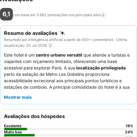
6,1
com base em 3.683 pontuações nos principais
sites
Resumo de avaliações
Resumido por inteligência artificial a partir de 400+ comentários · Última
atualização: 30 Jul 2026
Este hotel é um
centro urbano versátil
que atende a turistas e
viajantes com orçamento limitado, oferecendo uma base
acessível para explorar Paris. A sua
localização privilegiada
perto da estação de Metro Les Gobelins proporciona
acessibilidade excecional aos principais pontos turísticos e
estações de comboio. A principal comodidade do hotel é a sua
ligação Wi-Fi fiável
, essencial para planear excursões diárias.
Mostrar mais
Os hóspedes elogiam consistentemente a
equipa da receção
pela sua gentileza e prestabilidade, e a área circundante
oferece uma
infinidade de restaurantes
para diversas opções
Avaliações dos hóspedes
de refeições. Para uma estadia mais tranquila, os hóspedes
podem considerar solicitar um quarto que não esteja virado
Excelente
18
%
para a rua.
Muito boa
24
%