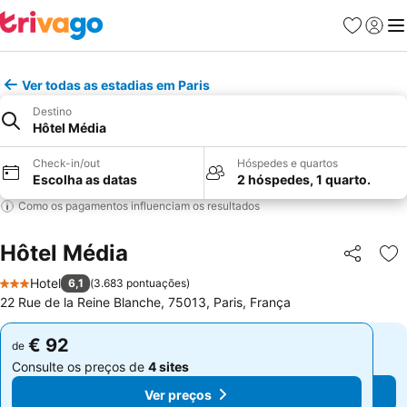
Favoritos
Iniciar
Me
Ver todas as estadias em Paris
Destino
Hôtel Média
Check-in/out
Hóspedes e quartos
Escolha as datas
2 hóspedes, 1 quarto.
Como os pagamentos influenciam os resultados
Hôtel Média
Partilhar
Ad
Hotel
6,1
(
3.683 pontuações
)
3 Estrelas
22 Rue de la Reine Blanche, 75013, Paris, França
€ 92
€ 92
de
de
Consulte os preços de
4 sites
Consulte os preços de
4 sites
Ver preços
Ver preços