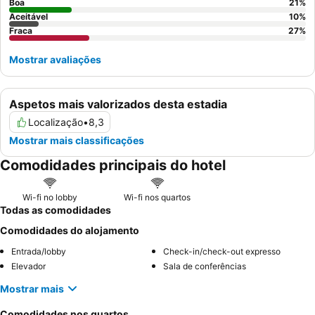
Boa
21
%
Aceitável
10
%
Fraca
27
%
Mostrar avaliações
Aspetos mais valorizados desta estadia
Localização
•
8,3
Mostrar mais classificações
Comodidades principais do hotel
Wi-fi no lobby
Wi-fi nos quartos
Todas as comodidades
Comodidades do alojamento
Entrada/lobby
Check-in/check-out expresso
Elevador
Sala de conferências
Mostrar mais
Comodidades nos quartos