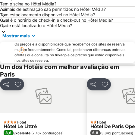
Paris Expo Porte de Versailles
5th district Panthéon
Tem piscina no Hôtel Média?
Animais de estimação são permitidos no Hôtel Média?
Montparnasse
Stade de France
Tem estacionamento disponível no Hôtel Média?
7th district Palais Bourbon
15th district Vaugirard
Qual é o horário de check-in e check-out no Hôtel Média?
Onde está localizado o Hôtel Média?
Disney Village
3rd district Temple
Mostrar mais
14th district Observatoire
Bercy
Os preços e a disponibilidade que recebemos dos sites de reserva
4th district Hôtel-de-Ville
Colina de Montmartre
mudam frequentemente. Como tal, pode haver diferenças entre as
18th district la Butte-Montmartre
11th district Popincourt
ofertas que consulta no trivago e os preços que estão disponíveis
nos sites de reserva.
Notre-Dame Cathedral
Centre commercial International Val d'Europe
Um dos Hotéis com melhor avaliação em
2nd district la Bourse
Palais des Congrès de Paris
Paris
Palais Garnier Opera National de Paris
La Défense
Partilhar
Adicionar aos favoritos
Partilhar
Adicionar aos
Les Halles
Nation Metro Station
Galerias Lafayette Paris Haussmann
Jardim de Luxemburgo
St-Germain-des-Prés
10th district Entrepôt
16th district Passy
Châtelet Metro Station
Hotel
Hotel
4 Estrelas
Gare de Lyon Metro Station
Montparnasse Train station
2 Estrelas
Hôtel Le Littré
Hôtel De Paris Ope
8,6
6,8
Excelente
(
7.767 pontuações
)
(
3.842 pontuações
)
12th district Reuilly
Parc des Princes