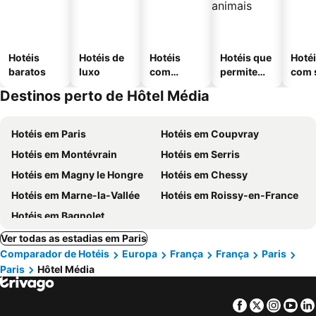
Hotéis
Hotéis de
Hotéis
Hotéis que
Hoté
baratos
luxo
com
permitem
com 
piscinas
animais
Destinos perto de Hôtel Média
Hotéis em Paris
Hotéis em Coupvray
Hotéis em Montévrain
Hotéis em Serris
Hotéis em Magny le Hongre
Hotéis em Chessy
Hotéis em Marne-la-Vallée
Hotéis em Roissy-en-France
Hotéis em Bagnolet
Ver todas as estadias em Paris
Comparador de Hotéis
Europa
França
França
Paris
Paris
Hôtel Média
Facebook
Twitter
Insta
Yo