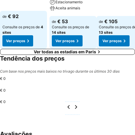
Ver preços
Estacionamento
Ver preços
Aceita animais
€ 92
de
Ver preços
€ 53
€ 105
de
de
Consulte os preços de
4
Consulte os preços de
Consulte os preços d
sites
14 sites
13 sites
Ver preços
Ver preços
Ver preços
Ver todas as estadias em Paris
Tendência dos preços
Com base nos preços mais baixos no trivago durante os últimos 30 dias
€ 0
€ 0
€ 0
Avaliações