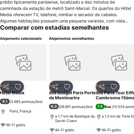
prédio tipicamente parisiense, localizado a dez minutos de
caminhada da estação de metrô Saint-Marcel. Os quartos do Hôtel
Media oferecem TV, telefone, minibar e secador de cabelos.
Algumas habitações possuem uma pequena varanda, com vista
Comparar com estadias semelhantes
para a cidade, e banheira como opção nos toaletes. Para o conforto
dos hóspedes, este estabelecimento dispõe de internet Wi-Fi
Alojamento selecionado
Alojamentos semelhantes
gratuita e recepção 24 horas. O local aceita animais de estimação,
mediante solicitação, sem custos extras. O café da manhã é servido
em estilo bufê e está incluso em algumas diárias. Almoço e jantar
podem ser saboreados nos restaurantes Au Petit Marguery, Les
Négociants e Le Canon des Gobelins, localizados em um raio de
400 metros a partir da propriedade. Este hotel está localizado a
cerca de dois quilômetros do Jardim de Luxemburgo. A Catedral de
Notre Dame e a Sainte Chapelle estão a dez minutos de carro do
Hotel
Hotel
Hotel
3 Estrelas
2 Estrelas
3 Estrelas
Partilhar
Adicionar aos favoritos
Partilhar
Adicionar aos favoritos
Partilhar
Adicionar
local.
Hôtel Média
ibis budget Paris Porte
ibis Paris Tour Eiff
de Montmartre
Cambronne 15èm
6,1
(
3.683 pontuações
)
6,0
7,5
(
28.661 pontuações
)
Boa
(
15.534 pont
Paris, França
a 1.7 km de Basilique du
a 1.3 km de Torre Ei
Sacré-Coeur
Wi-Fi grátis
Wi-Fi grátis
Wi-Fi grátis