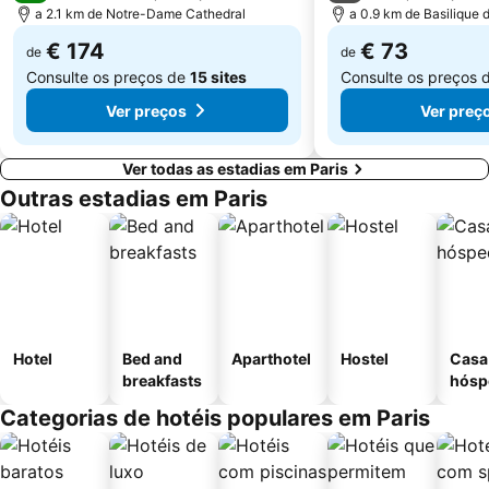
a 2.1 km de Notre-Dame Cathedral
a 0.9 km de Basilique
Moulin Rouge
Gare de Neuilly - Porte Maillot Metro Station
€ 174
€ 73
de
de
Consulte os preços de
15 sites
Consulte os preços 
Ver preços
Ver preç
Ver todas as estadias em Paris
Outras estadias em Paris
Hotel
Bed and
Aparthotel
Hostel
Casa
breakfasts
hósp
Categorias de hotéis populares em Paris