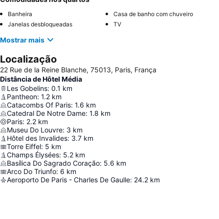
Banheira
Casa de banho com chuveiro
Janelas desbloqueadas
TV
Mostrar mais
Localização
22 Rue de la Reine Blanche, 75013, Paris, França
Distância de Hôtel Média
Les Gobelins
:
0.1
km
Pantheon
:
1.2
km
Catacombs Of Paris
:
1.6
km
Catedral De Notre Dame
:
1.8
km
Paris
:
2.2
km
Museu Do Louvre
:
3
km
Hôtel des Invalides
:
3.7
km
Torre Eiffel
:
5
km
Champs Élysées
:
5.2
km
Basílica Do Sagrado Coração
:
5.6
km
Arco Do Triunfo
:
6
km
Aeroporto De Paris - Charles De Gaulle
:
24.2
km