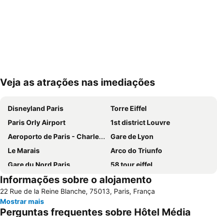
Veja as atrações nas imediações
Ampliar mapa
Disneyland Paris
Torre Eiffel
Paris Orly Airport
1st district Louvre
Aeroporto de Paris - Charles de Gaulle
Gare de Lyon
Le Marais
Arco do Triunfo
Gare du Nord Paris
58 tour eiffel
Informações sobre o alojamento
Champs Elysées
Quartier Latin
22 Rue de la Reine Blanche, 75013, Paris, França
8th district Élysée
9th district Opéra
Mostrar mais
Museu do Louvre
6th district Luxembourg
Perguntas frequentes sobre Hôtel Média