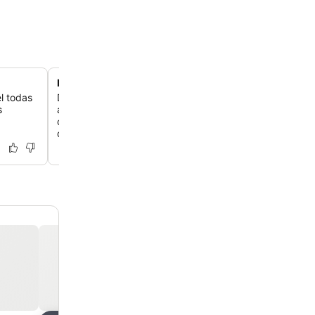
Localização privilegiada entre as principais estações
l todas
Descubra a conveniência de estar em uma rua para ped
s
apenas 120 metros da Gare du Nord e da Gare de l'Est,
conexões diretas de RER para o Aeroporto Charles de Ga
des Expositions de Villepinte.