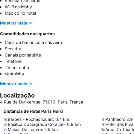
Receção 24 horas
Wi-fi no lobby
Médico no hotel
Mostrar mais
Comodidades nos quartos
Casa de banho com chuveiro
Secador
Canais por satélite
Telefone
TV por cabo
Ventoinha
Mostrar mais
Localização
4 Rue de Dunkerque, 75010, Paris, França
Distância de Hôtel Paris Nord
Barbès - Rochechouart
:
0.4
km
Pantheon
:
3.9
Basílica Do Sagrado Coração
:
0.9
km
Hôtel des Inva
Museu Do Louvre
:
2.5
km
Arco Do Triunf