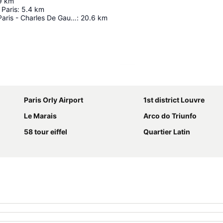
9
km
Paris
:
5.4
km
Aeroporto De Paris - Charles De Gaulle
:
20.6
km
Ampliar mapa
Paris Orly Airport
1st district Louvre
Le Marais
Arco do Triunfo
58 tour eiffel
Quartier Latin