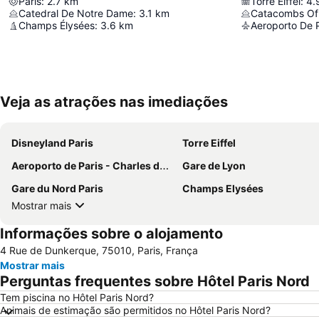
Paris
:
2.7
km
Torre Eiffel
:
4.
Catedral De Notre Dame
:
3.1
km
Catacombs Of 
Champs Élysées
:
3.6
km
Veja as atrações nas imediações
Disneyland Paris
Torre Eiffel
Aeroporto de Paris - Charles de Gaulle
Gare de Lyon
Gare du Nord Paris
Champs Elysées
Mostrar mais
Informações sobre o alojamento
4 Rue de Dunkerque, 75010, Paris, França
Mostrar mais
Perguntas frequentes sobre Hôtel Paris Nord
Tem piscina no Hôtel Paris Nord?
Animais de estimação são permitidos no Hôtel Paris Nord?