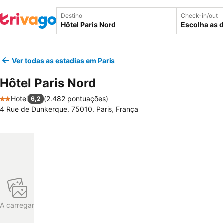
Destino
Check-in/out
Escolha as 
Ver todas as estadias em Paris
Hôtel Paris Nord
Hotel
(
2.482 pontuações
)
6,2
2 Estrelas
4 Rue de Dunkerque, 75010, Paris, França
A carregar