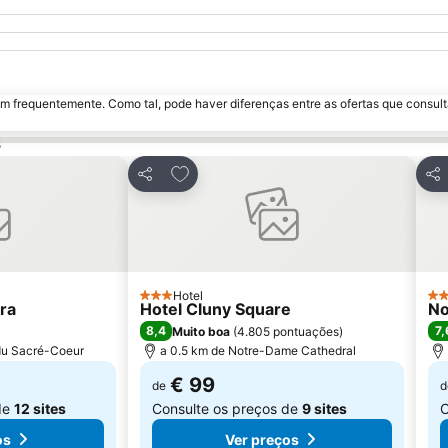
m frequentemente. Como tal, pode haver diferenças entre as ofertas que consult
s
avoritos
Adicionar aos favoritos
Partilhar
Par
Hotel
3 Estrelas
4 E
ra
Hotel Cluny Square
No
8,4
7,
Muito boa
(
4.805 pontuações
)
 du Sacré-Coeur
a 0.5 km de Notre-Dame Cathedral
€ 99
de
d
de
12 sites
Consulte os preços de
9 sites
C
os
Ver preços