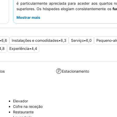
é particularmente apreciada para aceder aos quartos n
superiores. Os hóspedes elogiam consistentemente os
fu
pela sua simpatia e prestabilidade excecionais e, embora
Mostrar mais
almoço seja simples, proporciona um começo de dia co
Para uma estadia mais tranquila, considere pedir um qu
para o lado oposto à rua.
•
6,6
Instalações e comodidades
•
6,3
Serviço
•
6,0
Pequeno-a
4,8
Experiência
•
4,4
tos
Estacionamento
Elevador
Cofre na receção
Restaurante