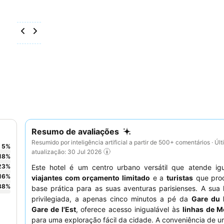
Resumo de avaliações
Resumido por inteligência artificial a partir de 500+ comentários · Úl
5
%
atualização: 30 Jul 2026
18
%
23
%
Este hotel é um centro urbano versátil que atende ig
16
%
viajantes com orçamento limitado
e a
turistas
que pro
38
%
base prática para as suas aventuras parisienses. A sua 
privilegiada, a apenas cinco minutos a pé da
Gare du 
Gare de l'Est
, oferece acesso inigualável às
linhas de M
para uma exploração fácil da cidade. A conveniência de 