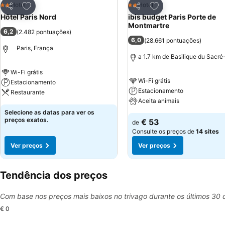
Adicionar aos favoritos
Adicionar aos favor
Hotel
Hotel
2 Estrelas
2 Estrelas
Partilhar
Partilhar
Hôtel Paris Nord
ibis budget Paris Porte de
Montmartre
6,2
(
2.482 pontuações
)
6,0
(
28.661 pontuações
)
Paris, França
a 1.7 km de Basilique du Sacr
Wi-Fi grátis
Wi-Fi grátis
Estacionamento
Estacionamento
Restaurante
Aceita animais
Selecione as datas para ver os
preços exatos.
€ 53
de
Consulte os preços de
14 sites
Ver preços
Ver preços
Tendência dos preços
Com base nos preços mais baixos no trivago durante os últimos 30 
€ 0