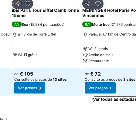
itos
Adicionar aos favoritos
Adicionar aos fav
Hotel
Hotel
3 Estrelas
Partilhar
Partilhar
ibis Paris Tour Eiffel Cambronne
MEININGER Hotel Paris Po
15ème
Vincennes
7,5
8,1
Boa
(
15.534 pontuações
)
Muito boa
(
21.576 pontu
é-Coeur
a 1.3 km de Torre Eiffel
Paris, a 4.7 km de Centro d
Wi-Fi grátis
Wi-Fi grátis
Aceita animais
Restaurante
€ 105
€ 72
de
de
Consulte os preços de
13 sites
Consulte os preços de
3 sites
Ver preços
Ver preços
Ver todas as estadia
dias