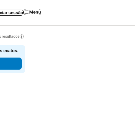
Menu
iciar sessão
 resultados
s exatos.