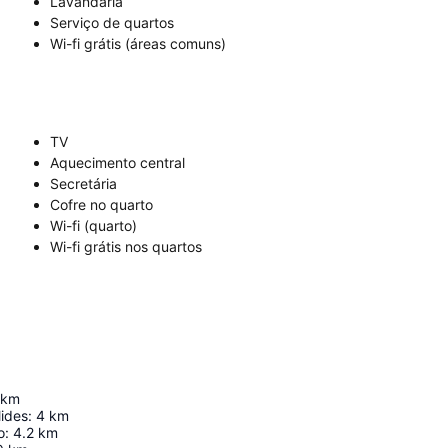
Lavandaria
Serviço de quartos
Wi-fi grátis (áreas comuns)
TV
Aquecimento central
Secretária
Cofre no quarto
Wi-fi (quarto)
Wi-fi grátis nos quartos
km
lides
:
4
km
o
:
4.2
km