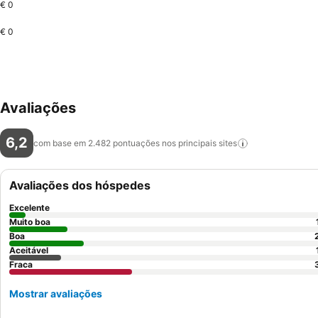
€ 0
€ 0
Avaliações
6,2
com base em 2.482 pontuações nos principais
sites
Avaliações dos hóspedes
Excelente
Muito boa
Boa
Aceitável
Fraca
Mostrar avaliações