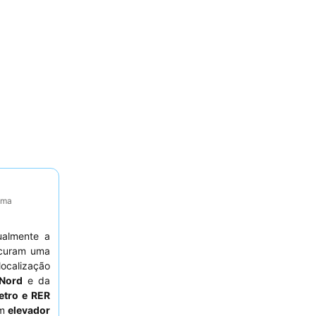
tima
ualmente a
curam uma
localização
Nord
e da
etro e RER
um
elevador