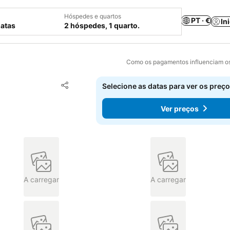
Hóspedes e quartos
PT · €
In
datas
2 hóspedes, 1 quarto.
Como os pagamentos influenciam os
Adicionar aos favoritos
Selecione as datas para ver os preço
Partilhar
Ver preços
A carregar
A carregar