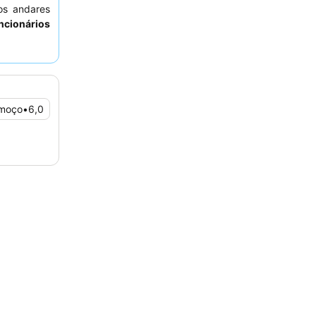
os andares
ncionários
 o pequeno-
nveniente.
arto virado
lmoço
•
6,0