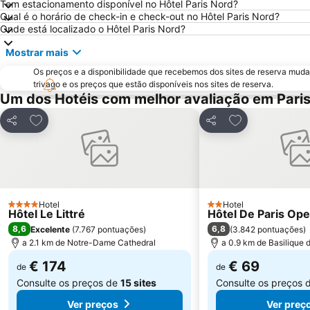
Tem estacionamento disponível no Hôtel Paris Nord?
Qual é o horário de check-in e check-out no Hôtel Paris Nord?
Onde está localizado o Hôtel Paris Nord?
Mostrar mais
Os preços e a disponibilidade que recebemos dos sites de reserva muda
trivago e os preços que estão disponíveis nos sites de reserva.
Um dos Hotéis com melhor avaliação em Pari
Adicionar aos favoritos
Adicionar aos f
Partilhar
Partilhar
Hotel
Hotel
4 Estrelas
2 Estrelas
Hôtel Le Littré
Hôtel De Paris Ope
8,6
6,8
Excelente
(
7.767 pontuações
)
(
3.842 pontuações
)
a 2.1 km de Notre-Dame Cathedral
a 0.9 km de Basilique
€ 174
€ 69
de
de
Consulte os preços de
15 sites
Consulte os preços 
Ver preços
Ver preç