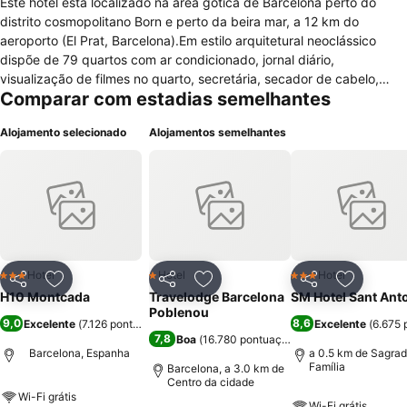
Este hotel está localizado na área gótica de Barcelona perto do
distrito cosmopolitano Born e perto da beira mar, a 12 km do
aeroporto (El Prat, Barcelona).Em estilo arquitetural neoclássico
dispõe de 79 quartos com ar condicionado, jornal diário,
visualização de filmes no quarto, secretária, secador de cabelo,
Comparar com estadias semelhantes
telefone, acesso a internet e tábua de engomar em cada um dos
quartos. Os quartos estão distribuidos em 8 pisos de fácil acesso
Alojamento selecionado
Alojamentos semelhantes
por elevador.O hotel dispõe ainda de serviço de restaurante, bar,
lavandaria e ginásio.Perto do hotel há locais de grande atracção
turistica como o Museu de História da Cidade, a Catedral de Santa
Eulália ou o Museu Picasso.
Hotel
Hotel
Hotel
3 Estrelas
1 Estrelas
3 Estrelas
Partilhar
Adicionar aos favoritos
Partilhar
Adicionar aos favoritos
Partilhar
Adicionar
H10 Montcada
Travelodge Barcelona
SM Hotel Sant Ant
Poblenou
9,0
8,6
Excelente
(
7.126 pontuações
)
Excelente
(
6.675 
7,8
Boa
(
16.780 pontuações
)
Barcelona, Espanha
a 0.5 km de Sagra
Família
Barcelona, a 3.0 km de
Centro da cidade
Wi-Fi grátis
Wi-Fi grátis