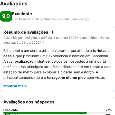
Avaliações
Excelente
9,0
com base em 7.126 pontuações nos principais
sites
Resumo de avaliações
Resumido por inteligência artificial a partir de 1.000+ comentários · Última
atualização: 30 Jul 2026
Este hotel é um centro urbano vibrante que atende a
turistas
e
casais
que procuram uma experiência dinâmica em Barcelona.
A sua
localização imbatível
coloca os hóspedes a uma curta
distância das principais atrações e diretamente em frente a uma
estação de metro para explorar a cidade sem esforço. A
principal comodidade é o
terraço no último piso
com vistas
panorâmicas da cidade, muitas vezes com um bar e jacuzzi,
Mostrar mais
perfeito para relaxar. Os hóspedes elogiam consistentemente os
funcionários atenciosos
e o
extenso buffet de pequeno-
almoço
, que inclui croissants quentes e sumo de laranja fresco
Avaliações dos hóspedes
entregues nas mesas. Para uma ocasião verdadeiramente
especial, considere mencionar quaisquer celebrações aos
Excelente
77
%