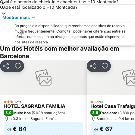
Aeroport T1 Metro Station
Ciutat Vella
Qual é o horário de check-in e check-out no H10 Montcada?
Onde está localizado o H10 Montcada?
Catedral Basílica de Barcelona
Estació de Plaça Catalunya
Mostrar mais
Gràcia
Passeio de Gràcia
Os preços e a disponibilidade que recebemos dos sites de reserva
Circuit de Catalunya
Parque do centro de Poblenou
mudam frequentemente. Como tal, pode haver diferenças entre as
El Born
El Poblenou
ofertas que consulta no trivago e os preços que estão disponíveis
nos sites de reserva.
La Salut
Sants
Um dos Hotéis com melhor avaliação em
Parque do Forum
Casino de Barcelona
Barcelona
Parque da Ciutadella
Mar Bella
Partilhar
Adicionar aos favoritos
Partilhar
Adicionar aos
Montjuïc
Casa Batlló
Arco do Triunfo
Recinto Ferial Gran Vía
Distrito Sarrià-Sant Gervasi
Raval
Sants-Montjuïc
Unesco Rock Art Of The Mediterranean Basin On The Iberian Peninsula
Hotel
Hotel
3 Estrelas
1 Estrelas
HOTEL SAGRADA FAMILIA
Hotel Casa Trafalg
Marina Port Vell
L'Antiga Esquerra de l'Eixample
8,0
8,9
Muito boa
(
5.038 pontuações
)
Excelente
(
3.890 po
Sant Martí
Mercado da Boqueria
a 0.3 km de Sagrada Família
Barcelona, a 0.4 km d
Universidade de Barcelona
Gran Via de les Corts Catalans
€ 84
€ 67
de
de