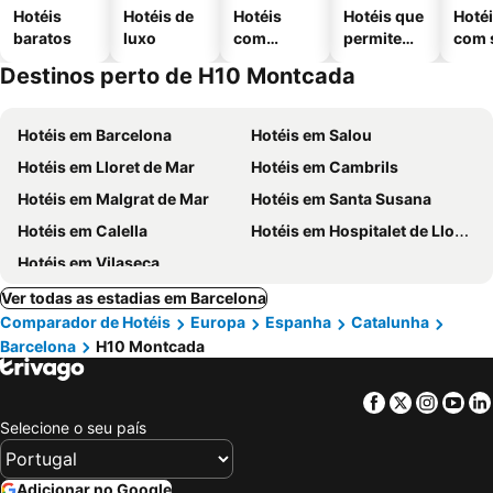
Hotéis
Hotéis de
Hotéis
Hotéis que
Hoté
baratos
luxo
com
permitem
com 
piscinas
animais
Destinos perto de H10 Montcada
Hotéis em Barcelona
Hotéis em Salou
Hotéis em Lloret de Mar
Hotéis em Cambrils
Hotéis em Malgrat de Mar
Hotéis em Santa Susana
Hotéis em Calella
Hotéis em Hospitalet de Llobregat
Hotéis em Vilaseca
Ver todas as estadias em Barcelona
Comparador de Hotéis
Europa
Espanha
Catalunha
Barcelona
H10 Montcada
Facebook
Twitter
Insta
Yo
Selecione o seu país
Adicionar no Google