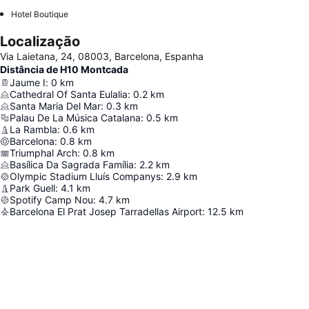
Hotel Boutique
Localização
Via Laietana, 24, 08003, Barcelona, Espanha
Distância de H10 Montcada
Jaume I
:
0
km
Cathedral Of Santa Eulalia
:
0.2
km
Santa Maria Del Mar
:
0.3
km
Palau De La Música Catalana
:
0.5
km
La Rambla
:
0.6
km
Barcelona
:
0.8
km
Triumphal Arch
:
0.8
km
Basílica Da Sagrada Família
:
2.2
km
Olympic Stadium Lluís Companys
:
2.9
km
Park Guell
:
4.1
km
Spotify Camp Nou
:
4.7
km
Barcelona El Prat Josep Tarradellas Airport
:
12.5
km