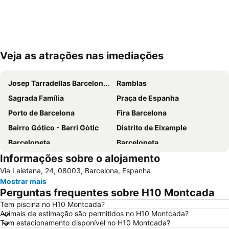
Veja as atrações nas imediações
Ampliar mapa
Josep Tarradellas Barcelona–El Prat Airport
Ramblas
Sagrada Família
Praça de Espanha
Porto de Barcelona
Fira Barcelona
Bairro Gótico - Barri Gòtic
Distrito de Eixample
Barceloneta
Barceloneta
Informações sobre o alojamento
Estádio Olímpico de Montjuïc
Camp Nou
Via Laietana, 24, 08003, Barcelona, Espanha
Estació de Sants
Palácio Sant Jordi
Mostrar mais
Praça Catalunha
Sagrada Família Metro Station
Perguntas frequentes sobre H10 Montcada
La Dreta de l'Eixample
Barcelona Sants Metro Station
Tem piscina no H10 Montcada?
Animais de estimação são permitidos no H10 Montcada?
Metrô de Barcelona
Plaza Catalunya
Tem estacionamento disponível no H10 Montcada?