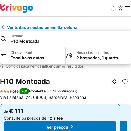
Favoritos
Iniciar
Me
Ver todas as estadias em Barcelona
Destino
H10 Montcada
Check-in/out
Hóspedes e quartos
Escolha as datas
2 hóspedes, 1 quarto.
Como os pagamentos influenciam os resultados
H10 Montcada
Partilhar
Ad
Hotel
9,0
Excelente
(
7.126 pontuações
)
3 Estrelas
Via Laietana, 24, 08003, Barcelona, Espanha
€ 111
€ 111
de
de
Consulte os preços de
12 sites
Consulte os preços de
12 sites
Ver preços
Ver preços