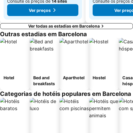
Consulte os preços de
14 sites
Consulte os preços 
Ver preços
Ver preç
Ver todas as estadias em Barcelona
Outras estadias em Barcelona
Hotel
Bed and
Aparthotel
Hostel
Casa
breakfasts
hósp
Categorias de hotéis populares em Barcelona