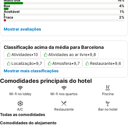
funcionários para surpresas deliciosas como bolo de chocolate e
Muito boa
16
%
champanhe no seu quarto.
Boa
4
%
Aceitável
1
%
Fraca
2
%
Mostrar avaliações
Classificação acima da média para Barcelona
Atividades
•
10
Atividades ao ar livre
•
9,8
Localização
•
9,7
Atmosfera
•
9,7
Restaurante
•
9,6
Mostrar mais classificações
Comodidades principais do hotel
Wi-fi no lobby
Wi-fi nos quartos
Piscina
A/C
Restaurante
Bar no hotel
Todas as comodidades
Comodidades do alojamento