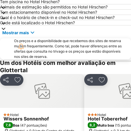
Hôtel du Département
La Krutenau
Tem piscina no Hotel Hirschen?
Animais de estimação são permitidos no Hotel Hirschen?
La Maison des Têtes
Colmar Airport
Tem estacionamento disponível no Hotel Hirschen?
Solemar
Qual é o horário de check-in e check-out no Hotel Hirschen?
Onde está localizado o Hotel Hirschen?
Mostrar mais
Os preços e a disponibilidade que recebemos dos sites de reserva
mudam frequentemente. Como tal, pode haver diferenças entre as
ofertas que consulta no trivago e os preços que estão disponíveis
nos sites de reserva.
Um dos Hotéis com melhor avaliação em
Glottertal
Partilhar
Adicionar aos favoritos
Partilhar
Adicionar aos
Hotel
Hotel
2 Estrelas
3 Estrelas
Wissers Sonnenhof
Hotel Tobererhof
7,8
8,2
Boa
(
47 pontuações
)
Muito boa
(
15 pontu
Glottertal, a 0.9 km de Centro da cidade
Glottertal, a 0.3 km d