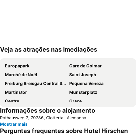
Veja as atrações nas imediações
Ampliar mapa
Europapark
Gare de Colmar
Marché de Noël
Saint Joseph
Freiburg Breisgau Central Station
Pequena Veneza
Martinstor
Münsterplatz
Centre
Grace
Informações sobre o alojamento
Freiburg Cathedral
Schwarzwald Park
Rathausweg 2, 79286, Glottertal, Alemanha
Poseidon
Ravennaschlucht
Mostrar mais
Familienpark Funny-World
Black Forest Airport
Perguntas frequentes sobre Hotel Hirschen