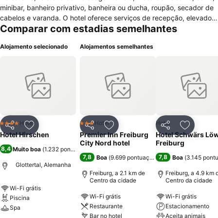
minibar, banheiro privativo, banheira ou ducha, roupão, secador de
cabelos e varanda. O hotel oferece serviços de recepção, elevador,
Comparar com estadias semelhantes
serviço de quartos, café da manhã no quarto, cofre para guarda de
bens, bar, terraço, jardim, aquecimento, lavanderia, máquina para
Alojamento selecionado
Alojamentos semelhantes
engraxar sapatos, pet friendly, fax, xerox, aluguel de bicicletas,
informações turísticas, acesso à internet wireless disponível nas
áreas públicas com taxa adicional e estacionamento público e
gratuito. Possui instalações para reuniões, eventos e conferências.
Na área de lazer está à disposição do hóspede quadra de tênis,
academia, caminhadas, sauna, massagem, banho turco/vapor,
jacuzzi e piscina. O restaurante do Hotel Hirschen serve um buffet
de café da manhã (pequeno almoço) diariamente e pratos da
Hotel
Hotel
Hotel
4 Estrelas
3 Estrelas
Partilhar
Adicionar aos favoritos
Partilhar
Adicionar aos favoritos
Partilhar
Adicionar
culinária regional.
Hotel Hirschen
Premier Inn Freiburg
Hotel Schwärs Lö
City Nord hotel
Freiburg
8,4
Muito boa
(
1.232 pontuações
)
7,8
7,8
Boa
(
9.699 pontuações
)
Boa
(
3.145 pont
Glottertal, Alemanha
Freiburg, a 2.1 km de
Freiburg, a 4.9 km 
Centro da cidade
Centro da cidade
Wi-Fi grátis
Wi-Fi grátis
Wi-Fi grátis
Piscina
Restaurante
Estacionamento
Spa
Bar no hotel
Aceita animais