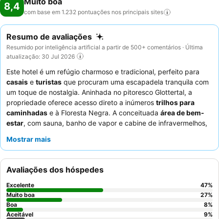
Muito boa
8,4
com base em 1.232 pontuações nos principais
sites
Resumo de avaliações
Resumido por inteligência artificial a partir de 500+ comentários · Última
atualização: 30 Jul 2026
Este hotel é um refúgio charmoso e tradicional, perfeito para
casais
e
turistas
que procuram uma escapadela tranquila com
um toque de nostalgia. Aninhada no pitoresco Glottertal, a
propriedade oferece acesso direto a inúmeros
trilhos para
caminhadas
e à Floresta Negra. A conceituada
área de bem-
estar
, com sauna, banho de vapor e cabine de infravermelhos,
proporciona um espaço ideal para relaxar após um dia de
Mostrar mais
exploração. Os hóspedes elogiam consistentemente a simpatia
e atenção excecionais dos funcionários, e as ofertas culinárias,
especialmente o extenso
buffet de pequeno-almoço
com
Avaliações dos hóspedes
produtos locais, são um destaque. Para uma experiência
verdadeiramente serena, considere pedir um quarto virado para
Excelente
47
%
o tranquilo jardim.
Muito boa
27
%
Boa
8
%
Aceitável
9
%