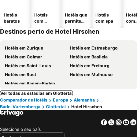
Hotéis
Hotéis
Hotéis que
Hotéis
Hoté
baratos
com
permitem
com spa
com
piscinas
animais
esta
Destinos perto de Hotel Hirschen
ment
Hotéis em Zurique
Hotéis em Estrasburgo
Hotéis em Colmar
Hotéis em Basileia
Hotéis em Saint-Louis
Hotéis em Freiburg
Hotéis em Rust
Hotéis em Mulhouse
Hotéis em Baden-Baden
Ver todas as estadias em Glottertal
Comparador de Hotéis
Europa
Alemanha
Bade-Vurtemberga
Glottertal
Hotel Hirschen
Facebook
Twitter
Insta
Yo
Selecione o seu país