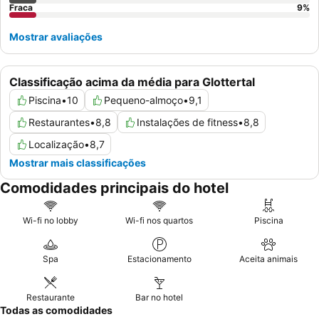
Fraca
9
%
Mostrar avaliações
Classificação acima da média para Glottertal
Piscina
•
10
Pequeno-almoço
•
9,1
Restaurantes
•
8,8
Instalações de fitness
•
8,8
Localização
•
8,7
Mostrar mais classificações
Comodidades principais do hotel
Wi-fi no lobby
Wi-fi nos quartos
Piscina
Spa
Estacionamento
Aceita animais
Restaurante
Bar no hotel
Todas as comodidades