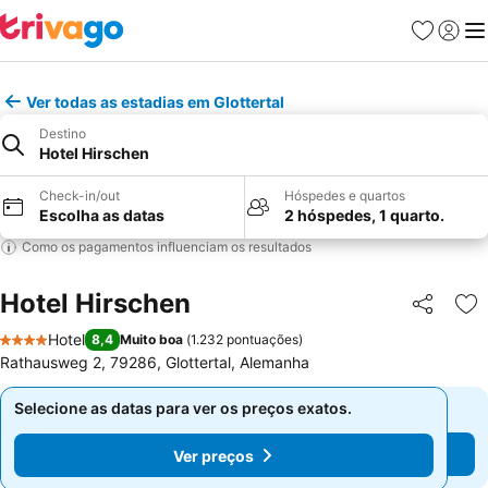
Favoritos
Iniciar
Me
Ver todas as estadias em Glottertal
Destino
Hotel Hirschen
Check-in/out
Hóspedes e quartos
Escolha as datas
2 hóspedes, 1 quarto.
Como os pagamentos influenciam os resultados
Hotel Hirschen
Partilhar
Ad
Hotel
8,4
Muito boa
(
1.232 pontuações
)
4 Estrelas
Rathausweg 2, 79286, Glottertal, Alemanha
Selecione as datas para ver os preços exatos.
Selecione as datas para ver os preços exatos.
Ver preços
Ver preços