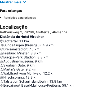
Mostrar mais
Para crianças
Refeições para crianças
Localização
Rathausweg 2, 79286, Glottertal, Alemanha
Distância de Hotel Hirschen
Glottertal
:
1.1
km
Gundelfingen (Breisgau)
:
4.9
km
Dreisamstadion
:
7.6
km
Freiburg Minster
:
8.8
km
Europa-Park Stadion
:
8.8
km
Augustinermuseum
:
9
km
Swabian Gate
:
9
km
Martin's Gate
:
9.2
km
Waldtraut vom Mühlwald
:
12.2
km
Hirschsprung
:
13.8
km
Talstation Schauinslandbahn
:
13.8
km
Euroairport Basel-Mulhouse-Freiburg
:
59.1
km