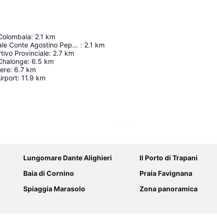
 Colombaia
:
2.1
km
Museo Regionale Conte Agostino Pepoli Pepoli e Chiostro
:
2.1
km
tivo Provinciale
:
2.7
km
Chalonge
:
6.5
km
nere
:
6.7
km
irport
:
11.9
km
Ampliar mapa
Lungomare Dante Alighieri
Il Porto di Trapani
Baia di Cornino
Praia Favignana
Spiaggia Marasolo
Zona panoramica