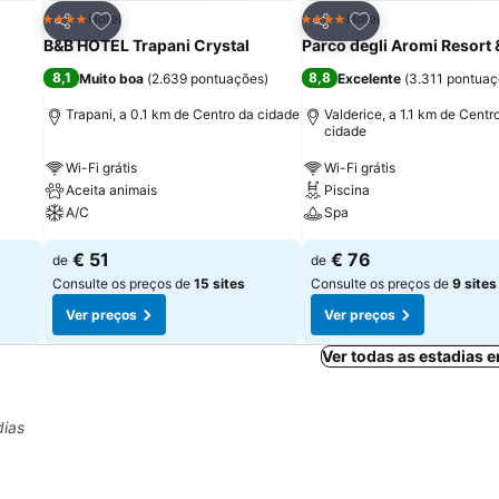
itos
Adicionar aos favoritos
Adicionar aos fav
Hotel
Hotel
4 Estrelas
4 Estrelas
Partilhar
Partilhar
B&B HOTEL Trapani Crystal
Parco degli Aromi Resort 
8,1
8,8
Muito boa
(
2.639 pontuações
)
Excelente
(
3.311 pontua
Trapani, a 0.1 km de Centro da cidade
Valderice, a 1.1 km de Centr
cidade
Wi-Fi grátis
Wi-Fi grátis
Aceita animais
Piscina
A/C
Spa
€ 51
€ 76
de
de
Consulte os preços de
15 sites
Consulte os preços de
9 sites
Ver preços
Ver preços
Ver todas as estadias 
dias