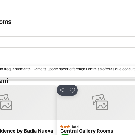
ooms
m frequentemente. Como tal, pode haver diferenças entre as ofertas que consult
ani
avoritos
Adicionar aos favoritos
Partilhar
Hotel
3 Estrelas
idence by Badia Nuova
Central Gallery Rooms