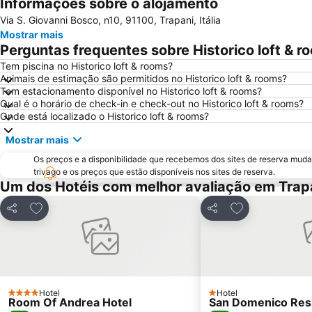
Informações sobre o alojamento
Via S. Giovanni Bosco, n10, 91100, Trapani, Itália
Mostrar mais
Perguntas frequentes sobre Historico loft & r
Tem piscina no Historico loft & rooms?
Animais de estimação são permitidos no Historico loft & rooms?
Tem estacionamento disponível no Historico loft & rooms?
Qual é o horário de check-in e check-out no Historico loft & rooms?
Onde está localizado o Historico loft & rooms?
Mostrar mais
Os preços e a disponibilidade que recebemos dos sites de reserva muda
trivago e os preços que estão disponíveis nos sites de reserva.
Um dos Hotéis com melhor avaliação em Trap
Adicionar aos favoritos
Adicionar aos f
Partilhar
Partilhar
Hotel
Hotel
4 Estrelas
1 Estrelas
Room Of Andrea Hotel
San Domenico Res