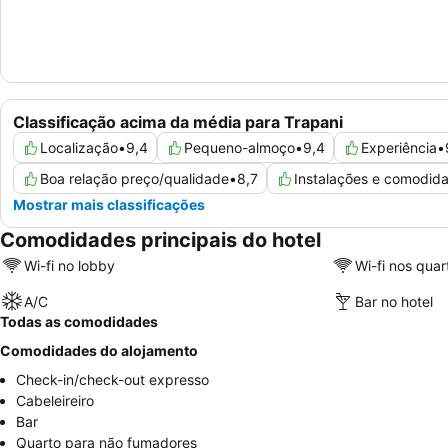
Classificação acima da média para Trapani
Localização
•
9,4
Pequeno-almoço
•
9,4
Experiência
•
Boa relação preço/qualidade
•
8,7
Instalações e comodid
Mostrar mais classificações
Comodidades principais do hotel
Wi-fi no lobby
Wi-fi nos quar
A/C
Bar no hotel
Todas as comodidades
Comodidades do alojamento
Check-in/check-out expresso
Cabeleireiro
Bar
Quarto para não fumadores