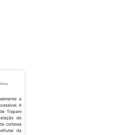
ltima
ualmente a
cessível. A
 de Trapani
estação de
e cortesia
sfrutar da