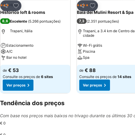
Adicionar aos favoritos
Adicionar aos favor
Hotel
Hotel
3 Estrelas
4 Estrelas
Partilhar
Partilhar
Historico loft & rooms
Baia dei Mulini Resort & Spa
8,6
7,3
Excelente
(
5.266 pontuações
)
(
2.351 pontuações
)
Trapani, Itália
Trapani, a 3.4 km de Centro da
cidade
Estacionamento
Wi-Fi grátis
A/C
Piscina
Bar no hotel
Spa
€ 53
€ 88
de
de
Consulte os preços de
6 sites
Consulte os preços de
14 sites
Ver preços
Ver preços
Tendência dos preços
Com base nos preços mais baixos no trivago durante os últimos 30 
€ 0
€ 0