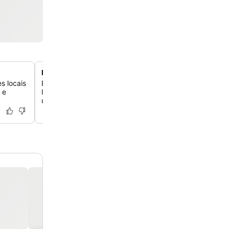
Passeios exclusivos de barco pela ilha
s locais
Embarque em passeios de barco únicos e semiprivativo
 e
Ilhas Egadi, incluindo Favignana e a intocada Marettimo
uma experiência íntima e inesquecível.