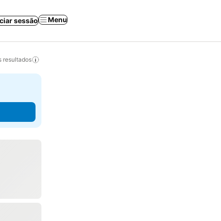
Menu
iciar sessão
 resultados