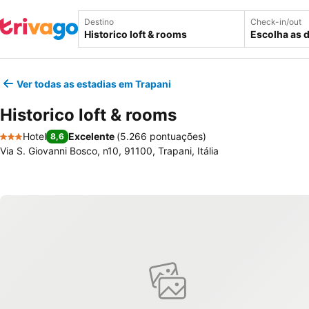
Destino
Check-in/out
Escolha as 
Ver todas as estadias em Trapani
Historico loft & rooms
Hotel
Excelente
(
5.266 pontuações
)
8,6
3 Estrelas
Via S. Giovanni Bosco, n10, 91100, Trapani, Itália