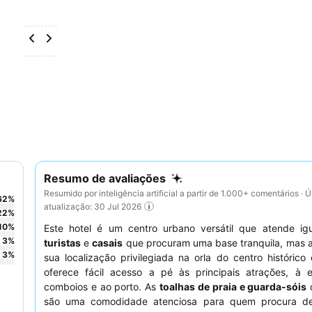
Resumo de avaliações
Resumido por inteligência artificial a partir de 1.000+ comentários · Ú
62
%
atualização: 30 Jul 2026
22
%
10
%
Este hotel é um centro urbano versátil que atende ig
3
%
turistas
e
casais
que procuram uma base tranquila, mas a
3
%
sua localização privilegiada na orla do centro histórico
oferece fácil acesso a pé às principais atrações, à 
comboios e ao porto. As
toalhas de praia e guarda-sóis
d
são uma comodidade atenciosa para quem procura de