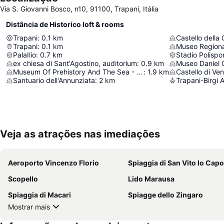
Via S. Giovanni Bosco, n10, 91100, Trapani, Itália
Distância de Historico loft & rooms
Trapani
:
0.1
km
Castello della
Trapani
:
0.1
km
PalaIlio
:
0.7
km
Stadio Polispor
ex chiesa di Sant'Agostino, auditorium
:
0.9
km
Museo Daniel 
Museum Of Prehistory And The Sea - Tower Of Ligny
:
1.9
km
Castello di Ve
Santuario dell'Annunziata
:
2
km
Trapani-Birgi A
Veja as atrações nas imediações
Aeroporto Vincenzo Florio
Spiaggia di San Vito lo Capo
Scopello
Lido Marausa
Spiaggia di Macari
Spiagge dello Zingaro
Mostrar mais