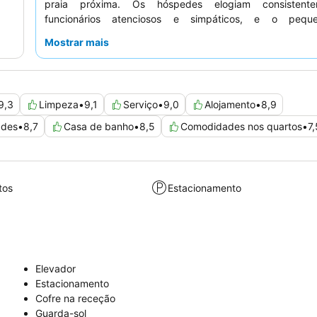
praia próxima. Os hóspedes elogiam consistent
funcionários atenciosos e simpáticos, e o peque
excecional, com uma grande variedade de
iguarias sicil
Mostrar mais
destaque. Para uma estadia mais tranquila, considere s
quarto que não esteja virado para pátios internos.
9,3
Limpeza
•
9,1
Serviço
•
9,0
Alojamento
•
8,9
ades
•
8,7
Casa de banho
•
8,5
Comodidades nos quartos
•
7,
tos
Estacionamento
Elevador
Estacionamento
Cofre na receção
Guarda-sol