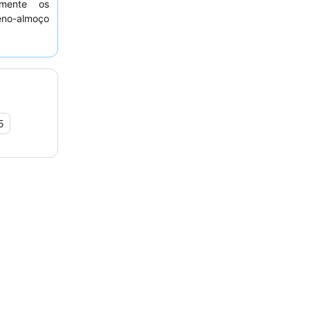
emente os
no-almoço
ianas
, é um
olicitar um
5