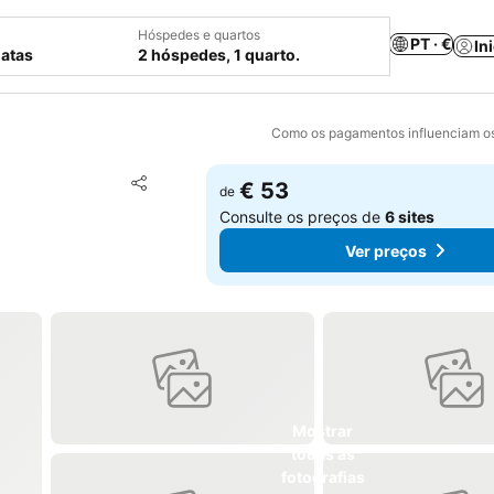
Hóspedes e quartos
PT · €
In
datas
2 hóspedes, 1 quarto.
Como os pagamentos influenciam os
Adicionar aos favoritos
€ 53
de
Partilhar
Consulte os preços de
6 sites
Ver preços