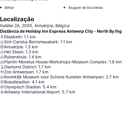
Bilhar
Aluguer de bicicletas
Localização
Italiëlei 2A, 2000, Antuérpia, Bélgica
Distância de Holiday Inn Express Antwerp City - North By Ihg
Elisabeth
:
1.1
km
Sint-Carolus Borromeuskerk
:
1.1
km
Antuérpia
:
1.3
km
Het Steen
:
1.3
km
Rubenshuis
:
1.4
km
Plantin-Moretus House-Workshops-Museum Complex
:
1.6
km
Diamond District
:
1.7
km
Zoo Antwerpen
:
1.7
km
Koninklijk Museum voor Schone Kunsten Antwerpen
:
2.7
km
Bosuilstadion
:
4.1
km
Olympisch Stadion
:
5.4
km
Antwerp International Airport
:
5.7
km