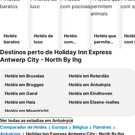
Hotéis
Hotéis de
Hotéis
Hotéis que
Hoté
baratos
luxo
com
permitem
com 
piscinas
animais
Destinos perto de Holiday Inn Express
Antwerp City - North By Ihg
Hotéis em Bruxelas
Hotéis em Roterdão
Hotéis em Brugges
Hotéis em Antuérpia
Hotéis em Gand
Hotéis em Eindhoven
Hotéis em Haia
Hotéis em Elsene-Ixelles
Hotéis em Maastricht
Ver todas as estadias em Antuérpia
Comparador de Hotéis
Europa
Bélgica
Flandres
Antuérpia
Holiday Inn Express Antwerp City - North By Ihg