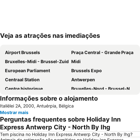
Veja as atrações nas imediações
Ampliar mapa
Airport Brussels
Praça Central - Grande Praça
Bruxelles-Midi - Brussel-Zuid
Midi
European Parliament
Brussels Expo
Centraal Station
Antwerpen
Centre historique
Bruxelles-Nord - Brussel-Noord
Informações sobre o alojamento
Parque do Cinqüentenário
Européen
Italiëlei 2A, 2000, Antuérpia, Bélgica
Station Leuven
Estádio Rei Baldoíno
Mostrar mais
Atomium
Centro Belga das Histórias em Quadrinho
Perguntas frequentes sobre Holiday Inn
Port of Antwerp
Brussels Park
Express Antwerp City - North By Ihg
Place Sainte-Catherine
Bourse de Bruxelles
Tem piscina no Holiday Inn Express Antwerp City - North By Ihg?
Animais de estimação são permitidos no Holiday Inn Express