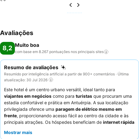
Avaliações
Muito boa
8,2
com base em 8.267 pontuações nos principais
sites
Resumo de avaliações
Resumido por inteligência artificial a partir de 900+ comentários · Última
atualização: 30 Jul 2026
Este hotel é um centro urbano versátil, ideal tanto para
viajantes em negócios
como para
turistas
que procuram uma
estadia confortável e prática em Antuérpia. A sua localização
privilegiada oferece uma
paragem de elétrico mesmo em
frente
, proporcionando acesso fácil ao centro da cidade e às
principais atrações. Os hóspedes beneficiam de
internet rápida
e fiável, garantindo produtividade e conectividade. O hotel
Mostrar mais
recebe consistentemente elogios pelo seu
staff simpático e