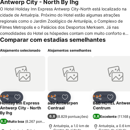
Antwerp City - North By Ihg
O Hotel Holiday Inn Express Antwerp City-North está localizado na
cidade de Antuérpia. Próximo do Hotel estão algumas atrações
regionais como o Jardim Zoológico de Anturépia, o Complexo de
Filmes Metropolis e o Palácios dos Desportos Merksem. Já nas
comodidades do Hotel os hóspedes contam com muito conforto e
Comparar com estadias semelhantes
segurança. O Hotel oferece quartos aos hóspedes com muita
comodidade e imenso conforto. Todos os quartos estão bem
Alojamento selecionado
Alojamentos semelhantes
decorados e equipados da seguinte forma: Tv a cabo, pay per view,
telefone, ar-condiciona, mesa de escritório e casa de banho
privada. Nos espaços comuns do Hotel é possível desfrutar de:
Recepção com atendimento 24 horas, cofre de segurança, jornais,
bar com variadas bebidas, sala de bagagens, elevador e
estacionamento pago. O Hotel oferece gratuitamente acesso a
internet e serviços de banquetes para eventos corporativos e
fax/xerox. Diversas atrações podem ser encontradas nas
Hotel
Hotel
Hotel
3 Estrelas
3 Estrelas
3 Estrelas
Partilhar
Adicionar aos favoritos
Partilhar
Adicionar aos favoritos
Partilhar
Adicionar
proximidades do estabelecimento e fazendo a diversão externa dos
Holiday Inn Express
a&o Antwerpen
B&B HOTEL Antwe
hóspedes.
Antwerp City - North
Centraal
Centrum
By Ihg
6,8
8,8
(
8.829 pontuações
)
Excelente
(
11.168
8,2
Muito boa
(
8.267 pontuações
)
Antuérpia, a 1.0 km de
Antuérpia, a 0.6 km