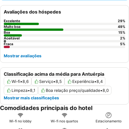
profissional
e por um variado pequeno-almoço, que inclui as
populares
máquinas de waffles
. Para uma experiência mais
Avaliações dos hóspedes
tranquila, os hóspedes são aconselhados a pedir um quarto
virado para o jardim.
Excelente
29
%
Muito boa
49
%
Boa
15
%
Aceitável
2
%
Fraca
5
%
Mostrar avaliações
Classificação acima da média para Antuérpia
Wi-fi
•
8,6
Serviço
•
8,5
Experiência
•
8,4
Limpeza
•
8,1
Boa relação preço/qualidade
•
8,0
Mostrar mais classificações
Comodidades principais do hotel
Wi-fi no lobby
Wi-fi nos quartos
Estacionamento