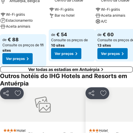
Centro da cidade
Centro da cidade
Antuérpia, Bélgica
Wi-Fi grátis
Wi-Fi grátis
Wi-Fi grátis
Bar no hotel
Aceita animais
Estacionamento
A/C
Aceita animais
Ver preços
Ver preços
€ 54
€ 60
de
de
Ver preços
€ 88
de
Consulte os preços de
Consulte os preços d
Consulte os preços de
11
10 sites
13 sites
sites
Ver preços
Ver preços
Ver preços
Ver todas as estadias em Antuérpia
Outros hotéis do IHG Hotels and Resorts em
Antuérpia
Partilhar
Adicionar aos favoritos
Partilhar
Adicionar aos
Hotel
Hotel
4 Estrelas
3 Estrelas