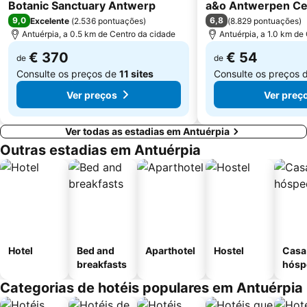
5 Estrelas
3 Estrelas
Botanic Sanctuary Antwerp
a&o Antwerpen Ce
9,0
6,8
Excelente
(
2.536 pontuações
)
(
8.829 pontuações
)
Antuérpia, a 0.5 km de Centro da cidade
Antuérpia, a 1.0 km de
€ 370
€ 54
de
de
Consulte os preços de
11 sites
Consulte os preços 
Ver preços
Ver preç
Ver todas as estadias em Antuérpia
Outras estadias em Antuérpia
Hotel
Bed and
Aparthotel
Hostel
Casa
breakfasts
hósp
Categorias de hotéis populares em Antuérpia