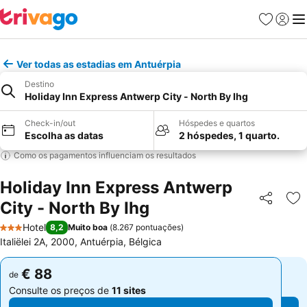
Favoritos
Iniciar
Me
Ver todas as estadias em Antuérpia
Destino
Holiday Inn Express Antwerp City - North By Ihg
Check-in/out
Hóspedes e quartos
Escolha as datas
2 hóspedes, 1 quarto.
Como os pagamentos influenciam os resultados
Holiday Inn Express Antwerp
City - North By Ihg
Partilhar
Ad
Hotel
8,2
Muito boa
(
8.267 pontuações
)
3 Estrelas
Italiëlei 2A, 2000, Antuérpia, Bélgica
€ 88
€ 88
de
de
Consulte os preços de
11 sites
Consulte os preços de
11 sites