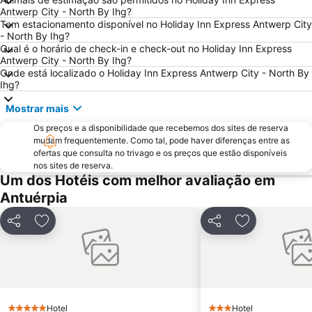
Grote Markt
Cinemateca Real da Bélgica
Antwerp City - North By Ihg?
Tem estacionamento disponível no Holiday Inn Express Antwerp City
Jeu de Balle Flea Market
Forest National
- North By Ihg?
Hoboken
Patria
Qual é o horário de check-in e check-out no Holiday Inn Express
Antwerp City - North By Ihg?
Merksem
Deurne
Onde está localizado o Holiday Inn Express Antwerp City - North By
Ihg?
Provinciaal Recreatiedomein De Schorre
City2
Libertés
Rue des Bouchers - Beenhouwersstraat
Mostrar mais
Sablon
Flagey
Os preços e a disponibilidade que recebemos dos sites de reserva
mudam frequentemente. Como tal, pode haver diferenças entre as
Rock Werchter
Nord
ofertas que consulta no trivago e os preços que estão disponíveis
nos sites de reserva.
Le Botanique
Manneken Pis
Um dos Hotéis com melhor avaliação em
du Cinquantenaire
King's Square
Antuérpia
Parc Léopold
Matongue
Partilhar
Adicionar aos favoritos
Partilhar
Adicionar aos
Leuven in Scene
Palais de Justice
Domus
Solvay House
Bois de la Cambre
Antony Gormley Firmament III and other Forms
Berchem
Palais Royal
Hotel
Hotel