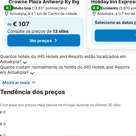
Crowne Plaza Antwerp By Ihg
Holiday Inn Expres
8,1
8,8
Muito boa
(
13.831 pontuações
)
Excelente
(
5.870 po
Antuérpia, a 3.1 km de Centro da cidade
Antuérpia, a 0.7 km de
Selecione as datas 
€ 107
de
Consulte os preços de
13 sites
Ver preços
Perguntas Frequentes sobre Antuérpia
Quantos hotéis do IHG Hotels and Resorts estão localizados em
Antuérpia?
Quanto custam normalmente os hotéis do IHG Hotels and Resorts
em Antuérpia?
Mostrar mais
Tendência dos preços
Com base nos preços mais baixos no trivago durante os últimos 30 dias
€ 0
€ 0
€ 0