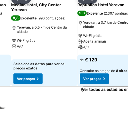
Partilhar
Partilhar
van
Median Hotel, City Center
Republica Hotel Yerevan
Yerevan
9,3
s
)
Excelente
(
2.397 pontua
8,8
Excelente
(
996 pontuações
)
a
Yerevan, a 0.7 km de Centr
cidade
Yerevan, a 0.5 km de Centro da
cidade
Wi-Fi grátis
Wi-Fi grátis
Aceita animais
A/C
A/C
Ver preços
Ver preços
€ 129
de
Selecione as datas para ver os
preços exatos.
Consulte os preços de
8 sites
Ver preços
Ver preços
Ver todas as estadias 
dias