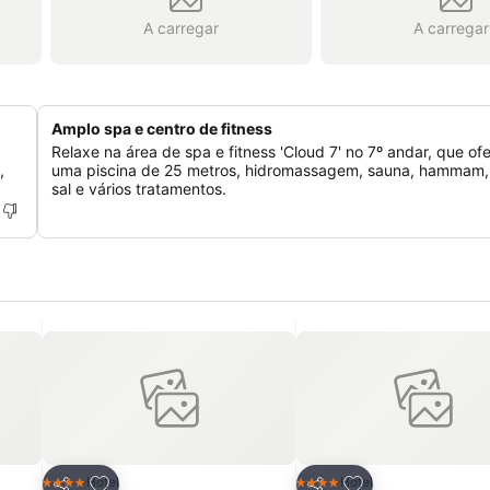
A carregar
A carregar
Amplo spa e centro de fitness
Relaxe na área de spa e fitness 'Cloud 7' no 7º andar, que of
,
uma piscina de 25 metros, hidromassagem, sauna, hammam, 
sal e vários tratamentos.
itos
Adicionar aos favoritos
Adicionar aos fav
Hotel
Hotel
4 Estrelas
4 Estrelas