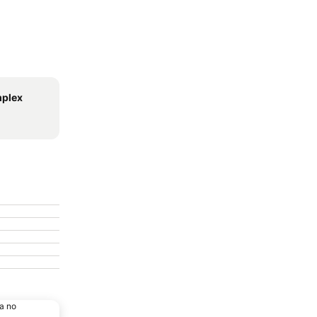
plex
a no