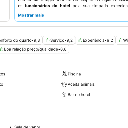
os
funcionários do hotel
pela sua simpatia excecion
excelentes
ofertas de pequeno-almoço
, que incluem 
Mostrar mais
variedade de opções frescas e especialidades arménias
experiência elevada, considere visitar o
restaurante e ba
piso, Ember
, para comida de qualidade e excelentes vista
nforto do quarto
•
9,3
Serviço
•
9,2
Experiência
•
9,2
Wi
Boa relação preço/qualidade
•
8,8
tos
Piscina
to
Aceita animais
Bar no hotel
Sala de vapor