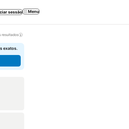
Menu
iciar sessão
 resultados
s exatos.