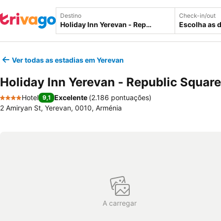
Destino
Check-in/out
Escolha as 
Ver todas as estadias em Yerevan
Holiday Inn Yerevan - Republic Square
Hotel
Excelente
(
2.186 pontuações
)
9,1
4 Estrelas
2 Amiryan St, Yerevan, 0010, Arménia
A carregar