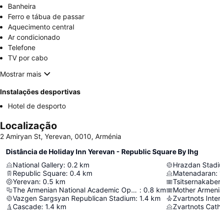
Banheira
Ferro e tábua de passar
Aquecimento central
Ar condicionado
Telefone
TV por cabo
Mostrar mais
Instalações desportivas
Hotel de desporto
Localização
2 Amiryan St, Yerevan, 0010, Arménia
Distância de Holiday Inn Yerevan - Republic Square By Ihg
National Gallery
:
0.2
km
Hrazdan Stad
Republic Square
:
0.4
km
Matenadaran
:
Yerevan
:
0.5
km
Tsitsernakabe
The Armenian National Academic Opera & Ballet Theatre
:
0.8
km
Mother Armeni
Vazgen Sargsyan Republican Stadium
:
1.4
km
Zvartnots Inter
Cascade
:
1.4
km
Zvartnots Cat