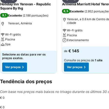
Partilhar
Partilhar
Holiday Inn Yerevan - Republic
Armenia Marriott Hotel Yere
Square By Ihg
8,5
Excelente
(
2.952 pontuaçõe
9,1
Excelente
(
2.186 pontuações
)
Yerevan, a 0.6 km de Centro d
cidade
Yerevan, Arménia
Wi-Fi grátis
Wi-Fi grátis
Piscina
Piscina
Estacionamento
Spa
Ver preços
€ 145
de
Ver preços
Selecione as datas para ver os
preços exatos.
Consulte os preços de
1 site
Ver preços
Ver preços
Tendência dos preços
Com base nos preços mais baixos no trivago durante os últimos 30 
€ 0
€ 0