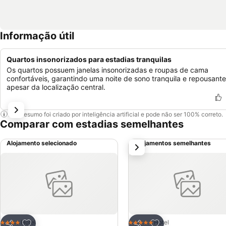
Informação útil
Quartos insonorizados para estadias tranquilas
Os quartos possuem janelas insonorizadas e roupas de cama
confortáveis, garantindo uma noite de sono tranquila e repousante
apesar da localização central.
Este resumo foi criado por inteligência artificial e pode não ser 100% correto.
Comparar com estadias semelhantes
Alojamento selecionado
Alojamentos semelhantes
próximo
Adicionar aos favoritos
Adicionar aos favor
Hotel
Hotel
4 Estrelas
5 Estrelas