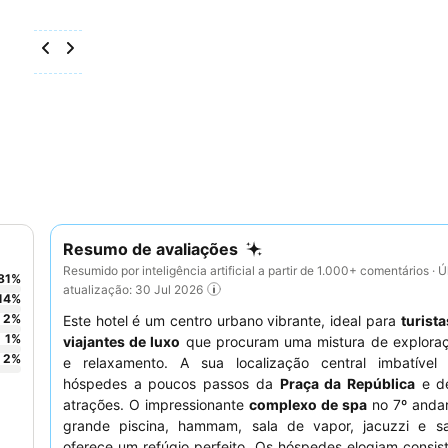
Resumo de avaliações
Resumido por inteligência artificial a partir de 1.000+ comentários · Ú
81
%
atualização: 30 Jul 2026
14
%
2
%
Este hotel é um centro urbano vibrante, ideal para
turista
1
%
viajantes de luxo
que procuram uma mistura de exploraçã
2
%
e relaxamento. A sua localização central imbatível
hóspedes a poucos passos da
Praça da República
e de
atrações. O impressionante
complexo de spa
no 7º anda
grande piscina, hammam, sala de vapor, jacuzzi e sa
oferece um refúgio perfeito. Os hóspedes elogiam consi