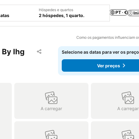
Hóspedes e quartos
PT · €
In
datas
2 hóspedes, 1 quarto.
Como os pagamentos influenciam os
 By Ihg
Adicionar aos favoritos
Selecione as datas para ver os preço
Partilhar
Ver preços
A carregar
A carregar