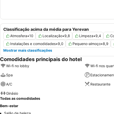
Classificação acima da média para Yerevan
Atmosfera
•
10
Localização
•
9,8
Limpeza
•
9,4
Co
Instalações e comodidades
•
9,0
Pequeno-almoço
•
8,9
Mostrar mais classificações
Comodidades principais do hotel
Wi-fi no lobby
Wi-fi nos quar
Spa
Estacionamen
A/C
Restaurante
Ginásio
Todas as comodidades
Bem-estar
Salão de beleza