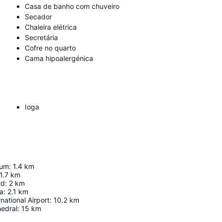
Casa de banho com chuveiro
Secador
Chaleira elétrica
Secretária
Cofre no quarto
Cama hipoalergénica
Ioga
ium
:
1.4
km
1.7
km
rd
:
2
km
a
:
2.1
km
national Airport
:
10.2
km
hedral
:
15
km