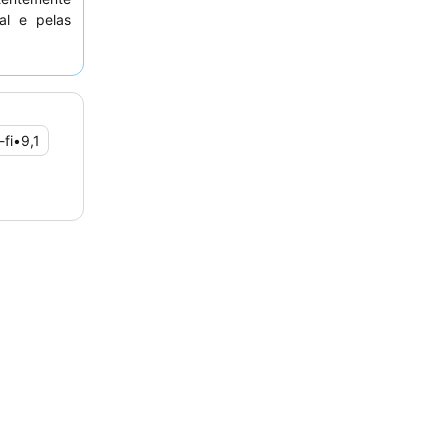
al e pelas
uma grande
. Para uma
r no último
s.
-fi
•
9,1