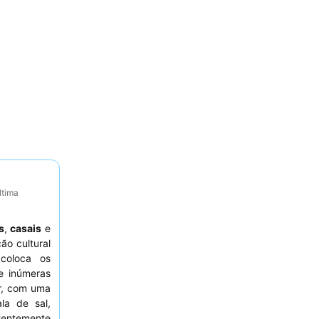
ltima
s
,
casais
e
o cultural
 coloca os
 inúmeras
r, com uma
la de sal,
stentemente