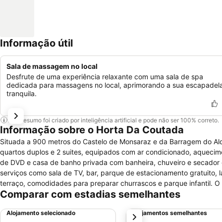
Informação útil
Sala de massagem no local
Desfrute de uma experiência relaxante com uma sala de spa
dedicada para massagens no local, aprimorando a sua escapadel
tranquila.
Este resumo foi criado por inteligência artificial e pode não ser 100% correto.
Informação sobre o Horta Da Coutada
Situada a 900 metros do Castelo de Monsaraz e da Barragem do Alqu
quartos duplos e 2 suites, equipados com ar condicionado, aqueciment
de DVD e casa de banho privada com banheira, chuveiro e secador 
serviços como sala de TV, bar, parque de estacionamento gratuito, la
terraço, comodidades para preparar churrascos e parque infantil. O
Comparar com estadias semelhantes
envolvente. Passe agradáveis momentos de relaxamento na piscina
almoço continental que inclui sumos, pão alentejano, queijos e com
Alojamento selecionado
Alojamentos semelhantes
próximo