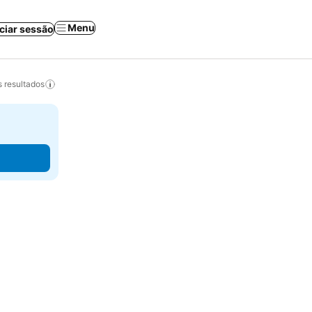
Menu
iciar sessão
 resultados