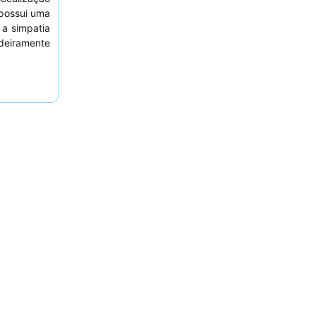
 possui uma
 a simpatia
adeiramente