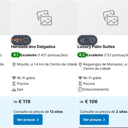
itos
Adicionar aos favoritos
Adicionar aos fav
Hotel
Hotel
4 Estrelas
Partilhar
Partilhar
Herdade dos Delgados
Luxury Palm Suites
9,1
9,2
s
)
Excelente
(
1.421 pontuações
)
Excelente
(
733 pontuaçõ
 da
Mourão, a 1.4 km de Centro da cidade
Reguengos de Monsaraz, a 
Centro da cidade
Wi-Fi grátis
Wi-Fi grátis
Piscina
Piscina
Spa
Estacionamento
€ 119
€ 106
de
de
Consulte os preços de
13 sites
Consulte os preços de
2 sites
Ver preços
Ver preços