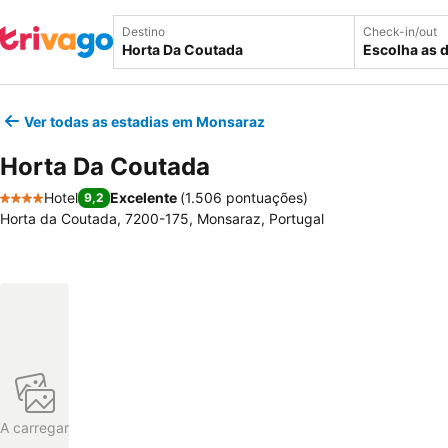
Destino
Check-in/out
Escolha as 
Ver todas as estadias em Monsaraz
Horta Da Coutada
Hotel
Excelente
(
1.506 pontuações
)
9,2
4 Estrelas
Horta da Coutada, 7200-175, Monsaraz, Portugal
A carregar