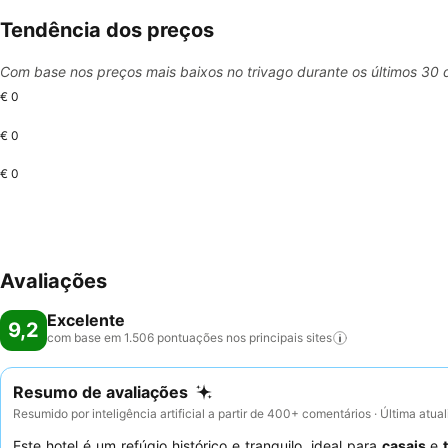
Tendência dos preços
Com base nos preços mais baixos no trivago durante os últimos 30 
€ 0
€ 0
€ 0
Avaliações
Excelente
9,2
com base em 1.506 pontuações nos principais
sites
Resumo de avaliações
Resumido por inteligência artificial a partir de 400+ comentários · Última atu
Este hotel é um refúgio histórico e tranquilo, ideal para
casais
e