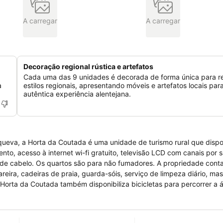
A carregar
A carregar
Decoração regional rústica e artefatos
Cada uma das 9 unidades é decorada de forma única para ref
a
estilos regionais, apresentando móveis e artefatos locais pa
autêntica experiência alentejana.
eva, a Horta da Coutada é uma unidade de turismo rural que dispon
o, acesso à internet wi-fi gratuito, televisão LCD com canais por sat
de cabelo. Os quartos são para não fumadores. A propriedade cont
reira, cadeiras de praia, guarda-sóis, serviço de limpeza diário, ma
 Horta da Coutada também disponibiliza bicicletas para percorrer a 
 exterior do hotel. Todas as manhãs poderá também desfrutar de u
potas caseiras. Aceitam-se animais de estimação no Horta da Coutad