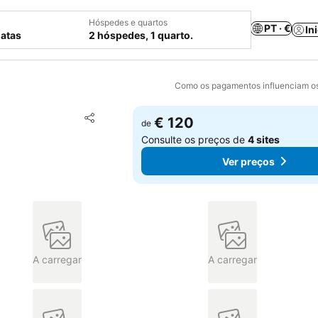
Hóspedes e quartos
PT · €
In
datas
2 hóspedes, 1 quarto.
Como os pagamentos influenciam os
Adicionar aos favoritos
€ 120
de
Partilhar
Consulte os preços de
4 sites
Ver preços
A carregar
A carregar