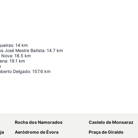
gueiras
:
14
km
s José Mestre Batista
:
14.7
km
a Nova
:
18.5
km
rena
:
19.1
km
m
mberto Delgado
:
157.6
km
Ampliar mapa
Rocha dos Namorados
Castelo de Monsaraz
ja
Aeródromo de Évora
Praça de Giraldo