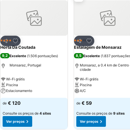
Adicionar aos favoritos
Adicionar aos favor
Hotel
Hotel
4 Estrelas
3 Estrelas
Partilhar
Partilhar
Horta Da Coutada
Estalagem de Monsaraz
9,2
8,5
Excelente
(
1.506 pontuações
)
Excelente
(
1.837 pontuaçõe
Monsaraz, Portugal
Monsaraz, a 0.4 km de Centro
cidade
Wi-Fi grátis
Wi-Fi grátis
Piscina
Piscina
Estacionamento
A/C
€ 120
€ 59
de
de
Consulte os preços de
4 sites
Consulte os preços de
9 sites
Ver preços
Ver preços