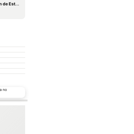
Estremoz
a no
Adicionar aos favoritos
Partilhar