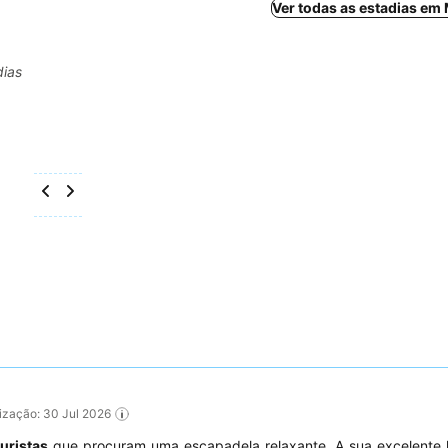
Ver todas as estadias em
dias
alização: 30 Jul 2026
turistas
que procuram uma escapadela relaxante. A sua excelente l