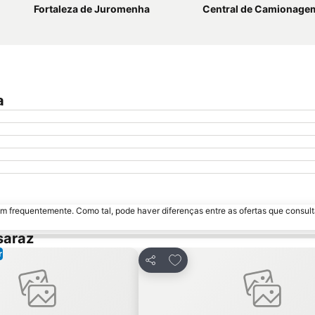
Fortaleza de Juromenha
Central de Camionagem de 
a
m frequentemente. Como tal, pode haver diferenças entre as ofertas que consult
saraz
r
nar aos favoritos
Adicionar aos favoritos
Partilhar