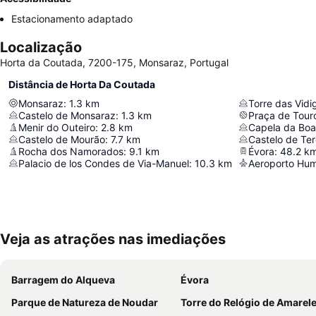
Estacionamento adaptado
Localização
Horta da Coutada, 7200-175, Monsaraz, Portugal
Distância de Horta Da Coutada
Monsaraz
:
1.3
km
Torre das Vidi
Castelo de Monsaraz
:
1.3
km
Praça de Touro
Menir do Outeiro
:
2.8
km
Capela da Bo
Castelo de Mourão
:
7.7
km
Castelo de Te
Rocha dos Namorados
:
9.1
km
Évora
:
48.2
k
Palacio de los Condes de Via-Manuel
:
10.3
km
Aeroporto Hu
Veja as atrações nas imediações
Barragem do Alqueva
Évora
Parque de Natureza de Noudar
Torre do Relógio de Amarele