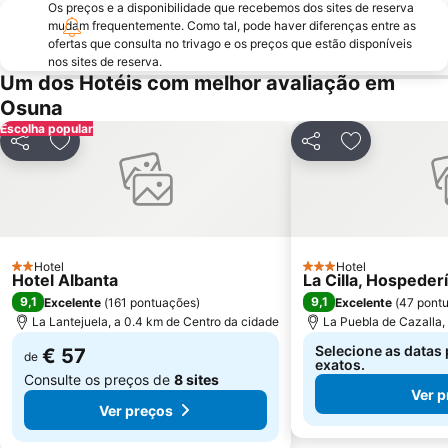
Os preços e a disponibilidade que recebemos dos sites de reserva
mudam frequentemente. Como tal, pode haver diferenças entre as
ofertas que consulta no trivago e os preços que estão disponíveis
nos sites de reserva.
Um dos Hotéis com melhor avaliação em
Osuna
Escolha popular
Partilhar
Adicionar aos favoritos
Partilhar
Adicionar ao
Hotel
Hotel
2 Estrelas
3 Estrelas
Hotel Albanta
La Cilla, Hospeder
9,1
9,1
Excelente
(
161 pontuações
)
Excelente
(
47 pont
La Lantejuela, a 0.4 km de Centro da cidade
La Puebla de Cazalla,
Selecione as datas 
€ 57
de
exatos.
Consulte os preços de
8 sites
Ver p
Ver preços