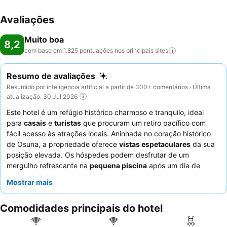
Avaliações
Muito boa
8,2
com base em 1.825 pontuações nos principais
sites
Resumo de avaliações
Resumido por inteligência artificial a partir de 300+ comentários · Última
atualização: 30 Jul 2026
Este hotel é um refúgio histórico charmoso e tranquilo, ideal
para
casais
e
turistas
que procuram um retiro pacífico com
fácil acesso às atrações locais. Aninhada no coração histórico
de Osuna, a propriedade oferece
vistas espetaculares
da sua
posição elevada. Os hóspedes podem desfrutar de um
mergulho refrescante na
pequena piscina
após um dia de
exploração. Os funcionários atenciosos e profissionais recebem
Mostrar mais
consistentemente elogios pela sua prestatividade e
comportamento amigável, e o pequeno-almoço é
Comodidades principais do hotel
frequentemente destacado como delicioso e muito bom. Para a
melhor experiência, considere solicitar um quarto com um