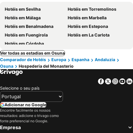
Hotéis em Sevilha
Hotéis em Torremolinos
Hotéis em Málaga
Hotéis em Marbella
Hotéis em Benalmadena
Hotéis em Estepona
Hotéis em Fuengirola
Hotéis em La Carlota
Hotéis em Córdoba
Ver todas as estadias em Osuna
Comparador de Hotéis
Europa
Espanha
Andaluzia
Osuna
Hospederia del Monasterio
Facebook
Twitter
Insta
Yo
Selecione o seu país
Adicionar no Google
Encontre facilmente os nossos
resultados: adicione o trivago como
fonte preferencial no Google.
Empresa