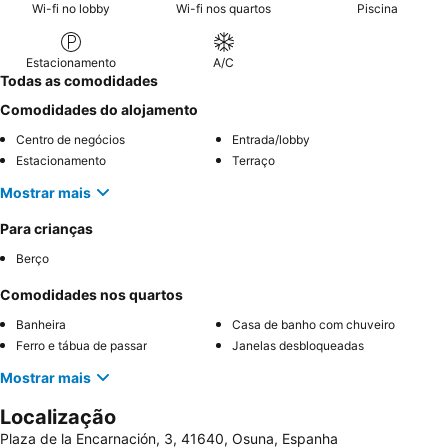
terraço privado para vistas aprimoradas e luz natural.
Wi-fi no lobby
Wi-fi nos quartos
Piscina
Estacionamento
A/C
Todas as comodidades
Comodidades do alojamento
Centro de negócios
Entrada/lobby
Estacionamento
Terraço
Mostrar mais
Para crianças
Berço
Comodidades nos quartos
Banheira
Casa de banho com chuveiro
Ferro e tábua de passar
Janelas desbloqueadas
Mostrar mais
Localização
Plaza de la Encarnación, 3, 41640, Osuna, Espanha