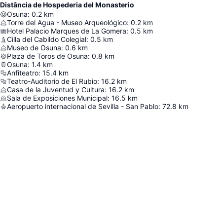
Distância de Hospederia del Monasterio
Osuna
:
0.2
km
Torre del Agua - Museo Arqueológico
:
0.2
km
Hotel Palacio Marques de La Gomera
:
0.5
km
Cilla del Cabildo Colegial
:
0.5
km
Museo de Osuna
:
0.6
km
Plaza de Toros de Osuna
:
0.8
km
Osuna
:
1.4
km
Anfiteatro
:
15.4
km
Teatro-Auditorio de El Rubio
:
16.2
km
Casa de la Juventud y Cultura
:
16.2
km
Sala de Exposiciones Municipal
:
16.5
km
Aeropuerto internacional de Sevilla - San Pablo
:
72.8
km