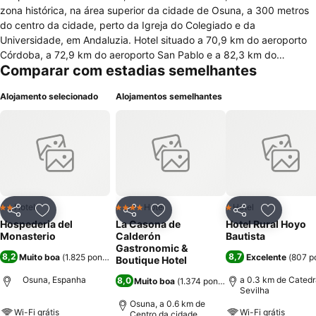
zona histórica, na área superior da cidade de Osuna, a 300 metros
do centro da cidade, perto da Igreja do Colegiado e da
Universidade, em Andaluzia. Hotel situado a 70,9 km do aeroporto
Córdoba, a 72,9 km do aeroporto San Pablo e a 82,3 km do
Comparar com estadias semelhantes
aeroporto Málaga. O hotel possui 10 quartos, 2 suítes,
climatizados,equipados com ar condicionado, aquecimento, casa
Alojamento selecionado
Alojamentos semelhantes
de banho, ducha, secador, telefone, internet wi fi, tv, canais
internacionais e acessibilidades. Instalações especiais com salões
de eventos, teatro, escola, coquetel e Imperial(Grill, Restaurante,
Sopa do Corral, Spagnoleto e Mosteiro), reuniões de negócios, Pub
Medieval, piscina externa, terraço, espreguiçadeiras, guarda sóis e
hall de entrada. Oferece aos hóspedes, recepção 24 hs, lavanderia,
limpeza a seco, baby sitting e café da manhã. Nas imediações tem
Dona Guadalupe, Morenita, Las vegas, Juan Morales Alvarez,
Hotel
Hotel
Hotel
2 Estrelas
4 Estrelas
1 Estrelas
Partilhar
Adicionar aos favoritos
Partilhar
Adicionar aos favoritos
Partilhar
Adicionar
Carmen Sanches Espuny e Manuela Aguilar Telles. Atrações locais
Hospederia del
La Casona de
Hotel Rural Hoyo
como El Corral de la Sopa, Santo Domingo, Doña Guadalupe,
Monasterio
Calderón
Bautista
Universidad de Osuna, Plaza de Abastos, Convento de Santa
Gastronomic &
8,2
8,7
Muito boa
(
1.825 pontuações
)
Excelente
(
807 p
Boutique Hotel
Catalina, Casa de la Cultura e outras.
Osuna, Espanha
a 0.3 km de Catedr
8,0
Muito boa
(
1.374 pontuações
)
Sevilha
Osuna, a 0.6 km de
Wi-Fi grátis
Wi-Fi grátis
Centro da cidade