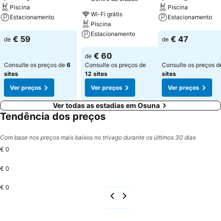
Piscina
Piscina
Wi-Fi grátis
Estacionamento
Estacionamento
Piscina
Estacionamento
Ver preços
Ver preços
€ 59
€ 47
de
de
Ver preços
€ 60
de
Consulte os preços de
6
Consulte os preços de
Consulte os preços 
sites
12 sites
sites
Ver preços
Ver preços
Ver preços
Ver todas as estadias em Osuna
Tendência dos preços
Com base nos preços mais baixos no trivago durante os últimos 30 dias
€ 0
€ 0
€ 0