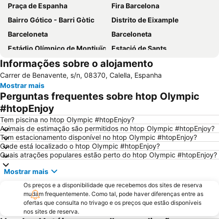
Praça de Espanha
Fira Barcelona
Bairro Gótico - Barri Gòtic
Distrito de Eixample
Barceloneta
Barceloneta
Estádio Olímpico de Montjuïc
Estació de Sants
Informações sobre o alojamento
Praça Catalunha
Sagrada Família Metro Station
Carrer de Benavente, s/n, 08370, Calella, Espanha
La Dreta de l'Eixample
Ciutat Vella
Mostrar mais
Platja d´Aro
Catedral Basílica de Barcelona
Perguntas frequentes sobre htop Olympic
Estació de Plaça Catalunya
Gràcia
#htopEnjoy
Circuit de Catalunya
Passeio de Gràcia
Tem piscina no htop Olympic #htopEnjoy?
Animais de estimação são permitidos no htop Olympic #htopEnjoy?
Parque do centro de Poblenou
El Poblenou
Tem estacionamento disponível no htop Olympic #htopEnjoy?
Onde está localizado o htop Olympic #htopEnjoy?
El Born
La Salut
Quais atrações populares estão perto do htop Olympic #htopEnjoy?
Parque do Forum
Casino de Barcelona
Mostrar mais
Parque da Ciutadella
Mar Bella
Os preços e a disponibilidade que recebemos dos sites de reserva
Montjuïc
Casa Batlló
mudam frequentemente. Como tal, pode haver diferenças entre as
ofertas que consulta no trivago e os preços que estão disponíveis
Arco do Triunfo
Distrito Sarrià-Sant Gervasi
nos sites de reserva.
Raval
Praia de Lloret