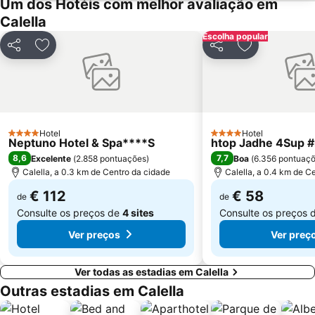
Um dos Hotéis com melhor avaliação em
Calella
Sant Martí
Marina Port Vell
Escolha popular
Unesco Rock Art Of The Mediterranean Basin On The Iberian Peninsula
L'Antiga Esquerra de l'Eixample
Partilhar
Adicionar aos favoritos
Partilhar
Adicionar aos
Mercado da Boqueria
Universidade de Barcelona
Fenals Beach
Gran Via de les Corts Catalans
Casitas del Ángel
Hospital Sant Pau
Passeig de LLuis Companys
Diagonal Mar i el Front Marítim del Poblenou
Hotel
Hotel
4 Estrelas
4 Estrelas
Neptuno Hotel & Spa****S
Castelo de Montjuïc
Parque Güell
htop Jadhe 4Sup #
8,6
7,7
Excelente
(
2.858 pontuações
)
Boa
(
6.356 pontuaç
Aeropuerto de Girona-Costa Brava
Badalona Pompeu Fabra Metro Station
Calella, a 0.3 km de Centro da cidade
Calella, a 0.4 km de C
€ 112
€ 58
de
de
Consulte os preços de
4 sites
Consulte os preços 
Ver preços
Ver preç
Ver todas as estadias em Calella
Outras estadias em Calella