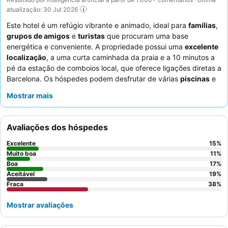
atualização: 30 Jul 2026
Este hotel é um refúgio vibrante e animado, ideal para
famílias
,
grupos de amigos
e
turistas
que procuram uma base
energética e conveniente. A propriedade possui uma
excelente
localização
, a uma curta caminhada da praia e a 10 minutos a
pé da estação de comboios local, que oferece ligações diretas a
Barcelona. Os hóspedes podem desfrutar de várias
piscinas
e
de um
clube infantil
dedicado aos visitantes mais jovens. Os
Mostrar mais
funcionários recebem consistentemente muitos elogios pelo seu
profissionalismo, simpatia e prestabilidade, particularmente as
equipas da receção, limpeza, bar e restaurante. Embora o
Avaliações dos hóspedes
buffet receba críticas mistas, a
estação de cozinha ao vivo
é
um destaque para muitos. Para uma experiência mais tranquila,
Excelente
15
%
considere pedir um quarto longe das áreas frequentadas por
Muito boa
11
%
grupos escolares.
Boa
17
%
Aceitável
19
%
Fraca
38
%
Mostrar avaliações