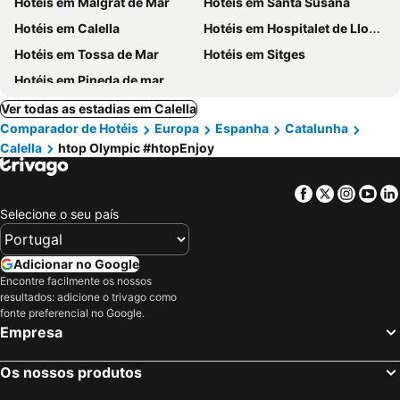
Hotéis em Malgrat de Mar
Hotéis em Santa Susana
Hotéis em Calella
Hotéis em Hospitalet de Llobregat
Hotéis em Tossa de Mar
Hotéis em Sitges
Hotéis em Pineda de mar.
Ver todas as estadias em Calella
Comparador de Hotéis
Europa
Espanha
Catalunha
Calella
htop Olympic #htopEnjoy
Facebook
Twitter
Insta
Yo
Selecione o seu país
Adicionar no Google
Encontre facilmente os nossos
resultados: adicione o trivago como
fonte preferencial no Google.
Empresa
Os nossos produtos