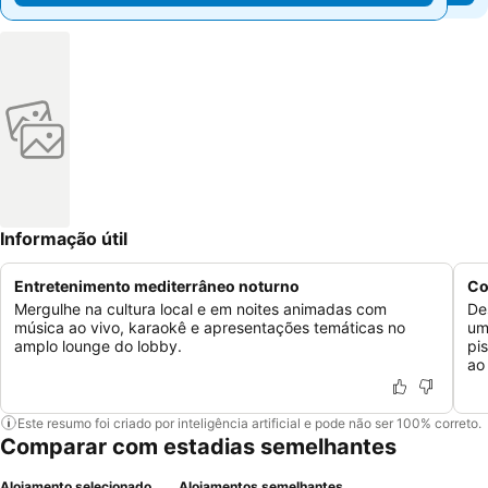
Informação útil
Entretenimento mediterrâneo noturno
Co
Mergulhe na cultura local e em noites animadas com
De
música ao vivo, karaokê e apresentações temáticas no
um
amplo lounge do lobby.
pi
ao 
Este resumo foi criado por inteligência artificial e pode não ser 100% correto.
Comparar com estadias semelhantes
Alojamento selecionado
Alojamentos semelhantes