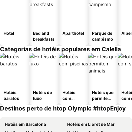
Hotel
Bed and
Aparthotel
Parque de
Albe
breakfasts
campismo
Categorias de hotéis populares em Calella
Hotéis
Hotéis de
Hotéis
Hotéis que
Hoté
baratos
luxo
com
permitem
com 
piscinas
animais
Destinos perto de htop Olympic #htopEnjoy
Hotéis em Barcelona
Hotéis em Lloret de Mar