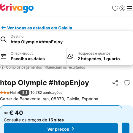
Favoritos
Iniciar
Me
Ver todas as estadias em Calella
Destino
htop Olympic #htopEnjoy
Check-in/out
Hóspedes e quartos
Escolha as datas
2 hóspedes, 1 quarto.
Como os pagamentos influenciam os resultados
htop Olympic #htopEnjoy
Partilhar
Ad
Hotel
5,1
(
10.782 pontuações
)
3 Estrelas
Carrer de Benavente, s/n, 08370, Calella, Espanha
€ 40
€ 40
de
de
Consulte os preços de
15 sites
Consulte os preços de
15 sites
Ver preços
Ver preços