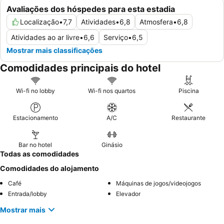
Avaliações dos hóspedes para esta estadia
Localização
•
7,7
Atividades
•
6,8
Atmosfera
•
6,8
Atividades ao ar livre
•
6,6
Serviço
•
6,5
Mostrar mais classificações
Comodidades principais do hotel
Wi-fi no lobby
Wi-fi nos quartos
Piscina
Estacionamento
A/C
Restaurante
Bar no hotel
Ginásio
Todas as comodidades
Comodidades do alojamento
Café
Máquinas de jogos/videojogos
Entrada/lobby
Elevador
Mostrar mais