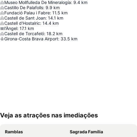
Museo Mollfulleda De Mineralogía
:
9.4
km
Castillo De Palafolls
:
9.9
km
Fundació Palau i Fabre
:
11.5
km
Castell de Sant Joan
:
14.1
km
Castell d'Hostalric
:
14.4
km
l'Àngel
:
17.1
km
Castell de Torcafeló
:
18.2
km
Girona-Costa Brava Airport
:
33.5
km
Veja as atrações nas imediações
Ampliar mapa
Ramblas
Sagrada Família