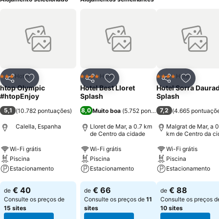
Hotel
Hotel
Hotel
3 Estrelas
4 Estrelas
4 Estrelas
Partilhar
Adicionar aos favoritos
Partilhar
Adicionar aos favoritos
Partilhar
Adicionar
htop Olympic
Hotel Best Lloret
Hotel Sorra Daura
#htopEnjoy
Splash
Splash
5,1
8,0
7,2
(
10.782 pontuações
)
Muito boa
(
5.752 pontuações
(
)
4.665 pontuaçõ
Calella, Espanha
Lloret de Mar, a 0.7 km
Malgrat de Mar, a 0
de Centro da cidade
km de Centro da c
Wi-Fi grátis
Wi-Fi grátis
Wi-Fi grátis
Piscina
Piscina
Piscina
Estacionamento
Estacionamento
Estacionamento
Ver preços
Ver preços
Ver preços
€ 40
€ 66
€ 88
de
de
de
Consulte os preços de
Consulte os preços de
11
Consulte os preços d
15 sites
sites
10 sites