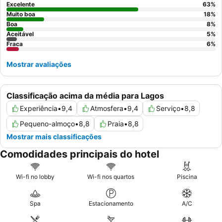
grande
para desfrutar das vistas agradáveis e do espaço extra.
Excelente
63
%
Muito boa
18
%
Boa
8
%
Aceitável
5
%
Fraca
6
%
Mostrar avaliações
Classificação acima da média para Lagos
Experiência
•
9,4
Atmosfera
•
9,4
Serviço
•
8,8
Pequeno-almoço
•
8,8
Praia
•
8,8
Mostrar mais classificações
Comodidades principais do hotel
Wi-fi no lobby
Wi-fi nos quartos
Piscina
Spa
Estacionamento
A/C