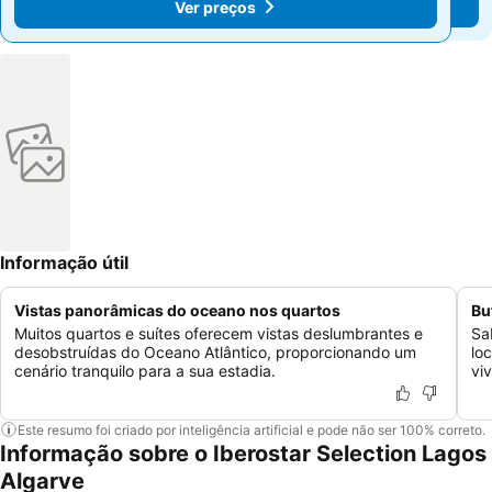
Ver preços
Ver preços
Informação útil
Vistas panorâmicas do oceano nos quartos
Bu
Muitos quartos e suítes oferecem vistas deslumbrantes e
Sa
desobstruídas do Oceano Atlântico, proporcionando um
lo
cenário tranquilo para a sua estadia.
vi
Este resumo foi criado por inteligência artificial e pode não ser 100% correto.
Informação sobre o Iberostar Selection Lagos
Algarve