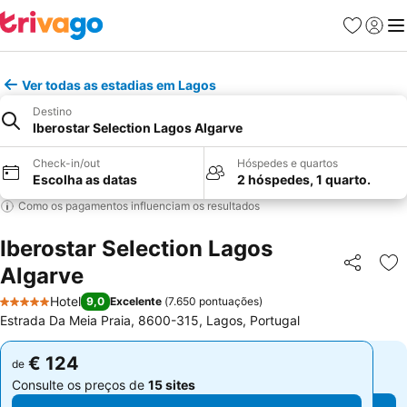
Favoritos
Iniciar
Me
Ver todas as estadias em Lagos
Destino
Iberostar Selection Lagos Algarve
Check-in/out
Hóspedes e quartos
Escolha as datas
2 hóspedes, 1 quarto.
Como os pagamentos influenciam os resultados
Iberostar Selection Lagos
Algarve
Partilhar
Ad
Hotel
9,0
Excelente
(
7.650 pontuações
)
5 Estrelas
Estrada Da Meia Praia, 8600-315, Lagos, Portugal
€ 124
€ 124
de
de
Consulte os preços de
15 sites
Consulte os preços de
15 sites