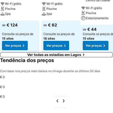
Centro da cidade
Wi-Fi grátis
Wi-Fi grátis
Wi-Fi grátis
Piscina
Piscina
Piscina
Spa
Spa
Estacionamento
Ver preços
Ver preços
€ 124
€ 62
de
de
Ver preços
€ 44
de
Consulte os preços de
Consulte os preços de
Consulte os preços d
15 sites
18 sites
15 sites
Ver preços
Ver preços
Ver preços
Ver todas as estadias em Lagos
Tendência dos preços
Com base nos preços mais baixos no trivago durante os últimos 30 dias
€ 0
€ 0
€ 0