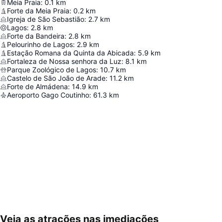
Meia Praia
:
0.1
km
Forte da Meia Praia
:
0.2
km
Igreja de São Sebastião
:
2.7
km
Lagos
:
2.8
km
Forte da Bandeira
:
2.8
km
Pelourinho de Lagos
:
2.9
km
Estação Romana da Quinta da Abicada
:
5.9
km
Fortaleza de Nossa senhora da Luz
:
8.1
km
Parque Zoológico de Lagos
:
10.7
km
Castelo de São João de Arade
:
11.2
km
Forte de Almádena
:
14.9
km
Aeroporto Gago Coutinho
:
61.3
km
Veja as atrações nas imediações