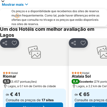
Marina de Albufeira
AlgarveShopping
Mostrar mais
Praia Dona Ana
Do Alvor
Os preços e a disponibilidade que recebemos dos sites de reserva
Ferreiras
Aqualand Algarve
mudam frequentemente. Como tal, pode haver diferenças entre as
ofertas que consulta no trivago e os preços que estão disponíveis
Baiona Beach
Prainha
nos sites de reserva.
Um dos Hotéis com melhor avaliação em
do Monte Clérigo
Areias de São João
Lagos
Praia do Burgau
Praia de Três Irmãos
Praia de Porto de Mós
Praia da Salema
Partilhar
Adicionar aos favoritos
Partilhar
Adicionar aos
Marina de Lagos
Sesmarias
Aveiros
Paderne
Carvoeiro
Praia Maria Luísa
Vale De Parra
Galé Leste
Hotel
Hotel
3 Estrelas
4 Estrelas
Riomar
Atalaia Sol
6,5
8,6
(
3.457 pontuações
)
Excelente
(
274 pont
Lagos, a 0.1 km de Centro da cidade
Lagos, a 2.2 km de Cen
€ 41
€ 65
de
de
Consulte os preços de
17 sites
Consulte os preços 