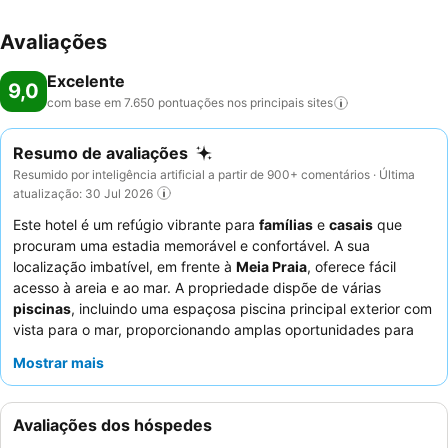
Avaliações
Excelente
9,0
com base em 7.650 pontuações nos principais
sites
Resumo de avaliações
Resumido por inteligência artificial a partir de 900+ comentários · Última
atualização: 30 Jul 2026
Este hotel é um refúgio vibrante para
famílias
e
casais
que
procuram uma estadia memorável e confortável. A sua
localização imbatível, em frente à
Meia Praia
, oferece fácil
acesso à areia e ao mar. A propriedade dispõe de várias
piscinas
, incluindo uma espaçosa piscina principal exterior com
vista para o mar, proporcionando amplas oportunidades para
relaxamento e recreação. Os hóspedes elogiam
Mostrar mais
consistentemente o
serviço excecional
do staff atencioso e as
ofertas diversas e de alta qualidade dos
buffets de pequeno-
almoço e jantar
. Para uma experiência verdadeiramente
Avaliações dos hóspedes
relaxante, considere reservar um quarto com uma
varanda