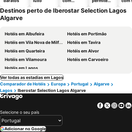
baratos
luxo
com
permitem
com 
piscinas
animais
Destinos perto de Iberostar Selection Lagos
Algarve
Hotéis em Albufeira
Hotéis em Portimão
Hotéis em Vila Nova de Milfontes
Hotéis em Tavira
Hotéis em Quarteira
Hotéis em Alvor
Hotéis em Vilamoura
Hotéis em Carvoeiro
Hotéis em Lagos
Ver todas as estadias em Lagos
Comparador de Hotéis
Europa
Portugal
Algarve
Lagos
Iberostar Selection Lagos Algarve
Facebook
Twitter
Insta
Yo
Selecione o seu país
Adicionar no Google