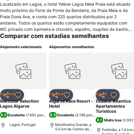
Localizado em Lagos, o hotel Yellow Lagos Meia Praia está situado
muito próximo do Forte da Ponte da Bandeira, da Praia Meia e da
Praia Dona Ana, e conta com 220 quartos distribuídos por 2
andares. Todos os quartos estão completamente equipados com
WC privado com banheira e chuveiro, espelho, roupões de banho,
Comparar com estadias semelhantes
secador de cabelo, cofre, telefone, chaves electrónicas, acesso á
internet sem fio de alta velocidade, mini bar, TV com canais por
Alojamento selecionado
Alojamentos semelhantes
satélite, ar condicionado, serviço de limpeza e varanda com vista
para a piscina ou mar. Estão disponíveis quartos para não
fumadores. O hotel dispõe ainda de outros serviços para total
comodidade dos hóspedes como acesso á internet sem fio e ar
condicionado nas zonas comuns, elevador, acessos especiais para
pessoas com mobilidade reduzida, staff com conhecimentos
linguísticos, lavandaria, estacionamento, clube para crianças,
estacionamento gratuito, garagem, pequeno almoço de cortesia,
Hotel
Hotel
Hotel
5 Estrelas
5 Estrelas
4 Estrelas
Partilhar
Adicionar aos favoritos
Partilhar
Adicionar aos favoritos
Partilhar
Adicionar
serviço de babysitter, câmbio e concierge. Para lazer conta com
Iberostar Selection
Algarve Race Resort -
Oceano Atlantico
jardim, piscina exterior com bar, lojas, piscina infantil, TV no lobby,
Lagos Algarve
Hotel
Apartamentos
spa, restaurante e cafetaria. Para negócios e eventos o hotel
Turisticos
9,0
8,5
Excelente
(
7.650 pontuações
)
Excelente
(
3.196 pontuações
)
oferece um vasto leque de serviços.
8,1
Muito boa
(
3.932
Lagos, Portugal
Mexilhoeira Grande, a
5.0 km de Centro da
Portimão, a 1.4 km 
cidade