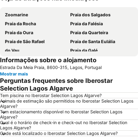
Ampliar mapa
Zoomarine
Praia dos Salgados
Praia da Rocha
Praia da Falésia
Praia da Oura
Praia da Quarteira
Praia de São Rafael
Praia de Santa Eulália
do Vau
Praia da Galé
Informações sobre o alojamento
slide & splash
Praia dos Pescadores
Estrada Da Meia Praia, 8600-315, Lagos, Portugal
Autodrómo Internacional Algarve
Vilamoura Marina
Mostrar mais
Carvalhal
Balaia Golf Village
Perguntas frequentes sobre Iberostar
de Armação de Pera
Meia Praia
Selection Lagos Algarve
Aldeia das Açoteias
Praia da Zambujeira do Mar
Tem piscina no Iberostar Selection Lagos Algarve?
Animais de estimação são permitidos no Iberostar Selection Lagos
Praia de Odeceixe
Montechoro
Algarve?
Tem estacionamento disponível no Iberostar Selection Lagos
De Vilamoura
Marina de Portimão
Algarve?
Olhos de Água
Praia do Carvoeiro
Qual é o horário de check-in e check-out no Iberostar Selection
Lagos Algarve?
Praia da Arrifana
Inatel Beach
Onde está localizado o Iberostar Selection Lagos Algarve?