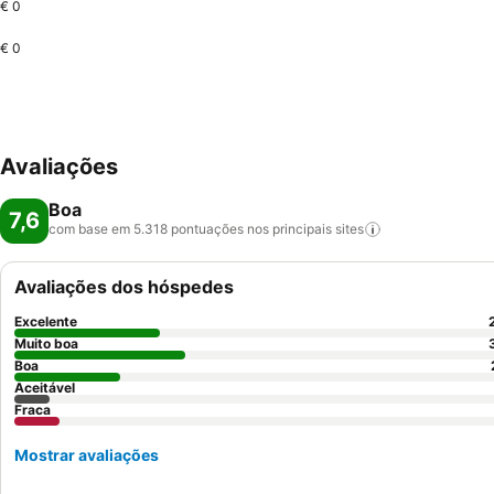
€ 0
€ 0
Avaliações
Boa
7,6
com base em 5.318 pontuações nos principais
sites
Avaliações dos hóspedes
Excelente
Muito boa
Boa
Aceitável
Fraca
Mostrar avaliações