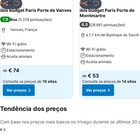
Adicionar aos favoritos
Adicionar aos favor
Hotel
Hotel
2 Estrelas
2 Estrelas
Partilhar
Partilhar
ibis budget Paris Porte de Vanves
ibis budget Paris Porte de
Montmartre
7,6
Boa
(
5.318 pontuações
)
6,0
(
28.661 pontuações
)
Vanves, França
a 1.7 km de Basilique du Sacr
Wi-Fi grátis
Wi-Fi grátis
Estacionamento
Estacionamento
Aceita animais
Aceita animais
Ver preços
€ 74
de
Ver preços
€ 53
de
Consulte os preços de
10 sites
Consulte os preços de
14 sites
Ver preços
Ver preços
Tendência dos preços
Com base nos preços mais baixos no trivago durante os últimos 30 
€ 0