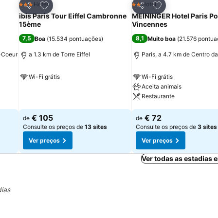
itos
Adicionar aos favoritos
Adicionar aos fav
Hotel
Hotel
3 Estrelas
2 Estrelas
Partilhar
Partilhar
ibis Paris Tour Eiffel Cambronne
MEININGER Hotel Paris Po
15ème
Vincennes
7,5
8,1
Boa
(
15.534 pontuações
)
Muito boa
(
21.576 pontu
é-Coeur
a 1.3 km de Torre Eiffel
Paris, a 4.7 km de Centro d
Wi-Fi grátis
Wi-Fi grátis
Aceita animais
Ver preços
Restaurante
Ver preços
€ 105
€ 72
de
de
Consulte os preços de
13 sites
Consulte os preços de
3 sites
Ver preços
Ver preços
Ver todas as estadias
dias