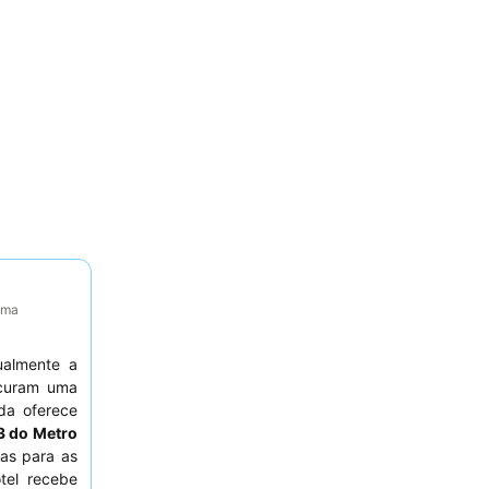
tima
ualmente a
curam uma
ada oferece
13 do Metro
tas para as
tel recebe