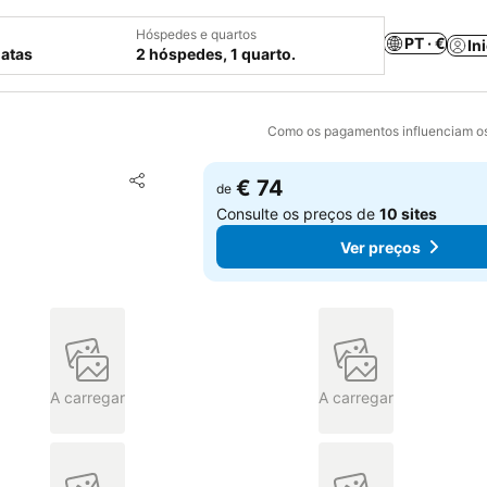
Hóspedes e quartos
PT · €
In
datas
2 hóspedes, 1 quarto.
Como os pagamentos influenciam os
Adicionar aos favoritos
€ 74
de
Partilhar
Consulte os preços de
10 sites
Ver preços
A carregar
A carregar