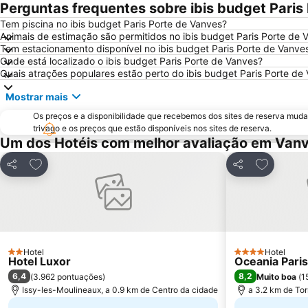
Perguntas frequentes sobre ibis budget Paris
Tem piscina no ibis budget Paris Porte de Vanves?
Animais de estimação são permitidos no ibis budget Paris Porte de 
Tem estacionamento disponível no ibis budget Paris Porte de Vanve
Onde está localizado o ibis budget Paris Porte de Vanves?
Quais atrações populares estão perto do ibis budget Paris Porte de
Mostrar mais
Os preços e a disponibilidade que recebemos dos sites de reserva muda
trivago e os preços que estão disponíveis nos sites de reserva.
Um dos Hotéis com melhor avaliação em Van
Adicionar aos favoritos
Adicionar 
Partilhar
Partilhar
Hotel
Hotel
2 Estrelas
4 Estrelas
Hotel Luxor
Oceania Paris
6,4
8,2
(
3.962 pontuações
)
Muito boa
(
1
Issy-les-Moulineaux, a 0.9 km de Centro da cidade
a 3.2 km de Torr