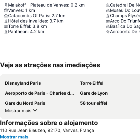
Malakoff - Plateau de Vanves
:
0.2
km
Catedral De N
Vanves
:
1
km
Museu Do Lou
Catacombs Of Paris
:
2.7
km
Champs Élysé
Hôtel des Invalides
:
3.7
km
Arco Do Triunf
Torre Eiffel
:
3.8
km
Basílica Do S
Pantheon
:
4.2
km
Aeroporto De P
Veja as atrações nas imediações
Disneyland Paris
Torre Eiffel
Aeroporto de Paris - Charles de Gaulle
Gare de Lyon
Gare du Nord Paris
58 tour eiffel
Mostrar mais
Informações sobre o alojamento
110 Rue Jean Bleuzen, 92170, Vanves, França
Mostrar mais