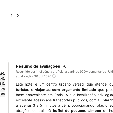
Resumo de avaliações
Resumido por inteligência artificial a partir de 900+ comentários · Úl
29
%
atualização: 30 Jul 2026
34
%
21
%
Este hotel é um centro urbano versátil que atende ig
7
%
turistas
e
viajantes com orçamento limitado
que pro
9
%
base conveniente em Paris. A sua localização privilegi
excelente acesso aos transportes públicos, com a
linha 
a apenas 3 a 5 minutos a pé, proporcionando rotas dire
atrações centrais. O
buffet de pequeno-almoço
do ho