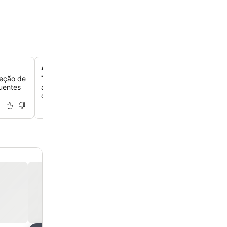
Acomodação eficiente e econômica
leção de
Tenha uma estadia prática e econômica, perfeita para v
quentes
a Paris, com comodidades essenciais sem abrir mão da
do conforto.