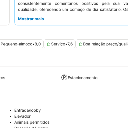
consistentemente comentários positivos pela sua v
qualidade, oferecendo um começo de dia satisfatório. O
elogiam consistentemente os
funcionários sim
Mostrar mais
prestativos
, particularmente na receção, que auxiliam 
pedidos. Para uma estadia mais tranquila, considere so
quarto virado para o jardim.
Pequeno-almoço
•
8,0
Serviço
•
7,6
Boa relação preço/qual
tos
Estacionamento
Entrada/lobby
Elevador
Animais permitidos