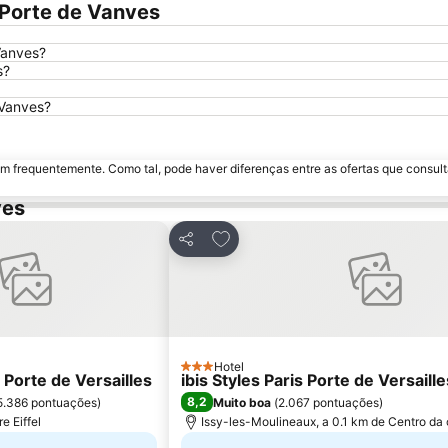
 Porte de Vanves
Vanves?
s?
 Vanves?
m frequentemente. Como tal, pode haver diferenças entre as ofertas que consult
ves
aos favoritos
Adicionar aos favoritos
Partilhar
Hotel
3 Estrelas
 Porte de Versailles
ibis Styles Paris Porte de Versaille
8,2
5.386 pontuações
)
Muito boa
(
2.067 pontuações
)
e Eiffel
Issy-les-Moulineaux, a 0.1 km de Centro da