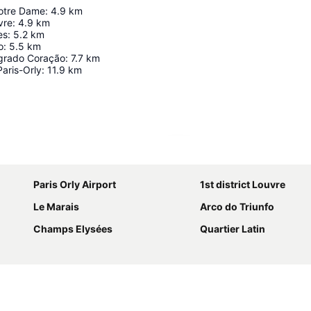
otre Dame
:
4.9
km
vre
:
4.9
km
es
:
5.2
km
o
:
5.5
km
agrado Coração
:
7.7
km
aris-Orly
:
11.9
km
Ampliar mapa
Paris Orly Airport
1st district Louvre
Le Marais
Arco do Triunfo
Champs Elysées
Quartier Latin