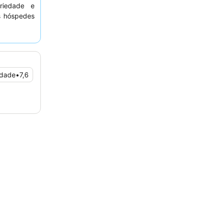
ariedade e
s hóspedes
páticos e
com vários
licitar um
idade
•
7,6