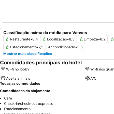
Classificação acima da média para Vanves
Restaurante
•
8,4
Localização
•
8,3
Limpeza
•
8,2
Estacionamento
•
7,5
Ar condicionado
•
3,6
Mostrar mais classificações
Comodidades principais do hotel
Wi-fi no lobby
Wi-fi nos quar
Aceita animais
A/C
Todas as comodidades
Comodidades do alojamento
Café
Check-in/check-out expresso
Estacionamento