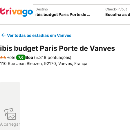
Destino
Check-in/out
Escolha as 
Ver todas as estadias em Vanves
ibis budget Paris Porte de Vanves
Hotel
Boa
(
5.318 pontuações
)
7,6
2 Estrelas
110 Rue Jean Bleuzen, 92170, Vanves, França
A carregar