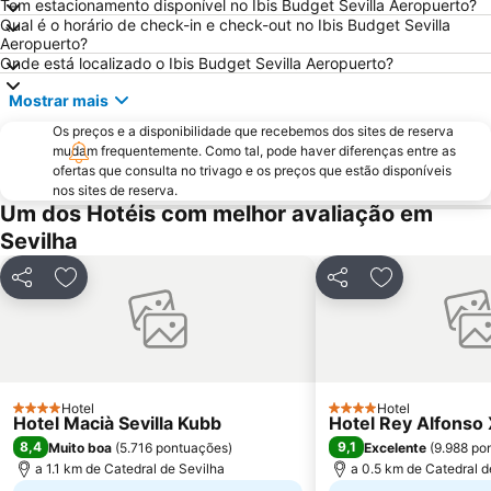
Tem estacionamento disponível no Ibis Budget Sevilla Aeropuerto?
Estadio Olímpico
Ponte de Triana
Qual é o horário de check-in e check-out no Ibis Budget Sevilla
Aeropuerto?
Zodiaco
Firenze
Onde está localizado o Ibis Budget Sevilla Aeropuerto?
Real Alcazar
Triana Este
Mostrar mais
Giralda
Fibes Sevilla Kongresscenter
Os preços e a disponibilidade que recebemos dos sites de reserva
Semana Santa
Parque de Maria Luísa
mudam frequentemente. Como tal, pode haver diferenças entre as
ofertas que consulta no trivago e os preços que estão disponíveis
Estadio Ramón Sánchez Pizjuán
Casa de la Provincia
nos sites de reserva.
Plaza Nueva
Prefeitura de Sevilha
Um dos Hotéis com melhor avaliação em
Sevilha
Itálica ciudad romana
Arenal
Monasterio de La Cartuja
Reserva de Animales exóticos Castillo de las Guardas
Partilhar
Adicionar aos favoritos
Partilhar
Adicionar aos
Centro comercial Zona este
El Rocio
Aire de Sevilla Baños árabes
Palacio de Congresos y exposiciones de Sevilla
Basilica da Macarena
Calle Tetuán
Torre do Ouro
Bellavista
Hotel
Hotel
4 Estrelas
4 Estrelas
Hotel Macià Sevilla Kubb
Hotel Rey Alfonso 
8,4
9,1
Muito boa
(
5.716 pontuações
)
Excelente
(
9.988 po
a 1.1 km de Catedral de Sevilha
a 0.5 km de Catedral d