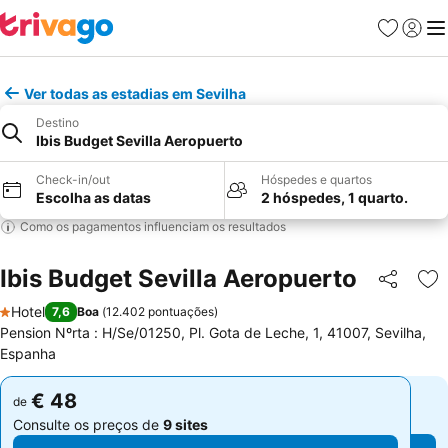
Favoritos
Iniciar
Me
Ver todas as estadias em Sevilha
Destino
Ibis Budget Sevilla Aeropuerto
Check-in/out
Hóspedes e quartos
Escolha as datas
2 hóspedes, 1 quarto.
Como os pagamentos influenciam os resultados
Ibis Budget Sevilla Aeropuerto
Partilhar
Ad
Hotel
7,6
Boa
(
12.402 pontuações
)
1 Estrelas
Pension Nºrta : H/Se/01250, Pl. Gota de Leche, 1, 41007, Sevilha,
Espanha
€ 48
€ 48
de
de
Consulte os preços de
9 sites
Consulte os preços de
9 sites