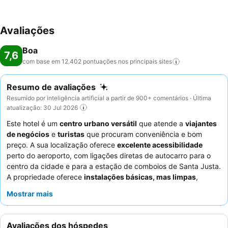
Avaliações
Boa
7,6
com base em 12.402 pontuações nos principais
sites
Resumo de avaliações
Resumido por inteligência artificial a partir de 900+ comentários · Última
atualização: 30 Jul 2026
Este hotel é um
centro urbano versátil
que atende a
viajantes
de negócios
e
turistas
que procuram conveniência e bom
preço. A sua localização oferece
excelente acessibilidade
perto do aeroporto, com ligações diretas de autocarro para o
centro da cidade e para a estação de comboios de Santa Justa.
A propriedade oferece
instalações básicas, mas limpas
,
incluindo Wi-Fi fiável e máquinas de venda automática
Mostrar mais
convenientes. Os hóspedes elogiam consistentemente os
funcionários simpáticos e prestativos
e o abrangente
serviço
de pequeno-almoço
, que apresenta opções variadas e frescas.
Avaliações dos hóspedes