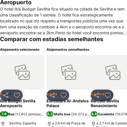
Aeropuerto
O hotel Ibis Budget Sevilha fica situado na cidade de Sevilha e tem
uma classificação de 1 estrela. O hotel fica estrategicamente
localizado no que diz respeito a transportes públicos uma vez que
tem uma estação de comboio a 4km e o aeroporto encontra-se e o
aeroporto encontra-se a 2km.Perto do hotel você encontra pontos
Comparar com estadias semelhantes
turísticos como centro de convenções, o palácio de congressos e o
centro desportivo de San Pablo. O hotel Ibis disponibiliza para você,
Alojamento selecionado
Alojamentos semelhantes
quartos com diversas amenidades e funcionalidades como por
exemplo secretária, internet wireless de cortesia, casa de banho
privativa com chuveiro ou banheira e secador de cabelo (desde que
solicitado), televisão com acesso aos melhores canais, ar
condicionado, telefone, serviço de despertar automático e ferro e
tábua de engomar (desde que solicitado). Você pode ainda utilizar
um serviço de despertar pelo rececionista. O hotel disponibiliza
ainda 3 quartos para pessoas com mobilidade reduzida. No que diz
Hotel
Hotel
Hotel
1 Estrelas
4 Estrelas
5 Estrelas
Partilhar
Adicionar aos favoritos
Partilhar
Adicionar aos favoritos
Partilhar
Adicionar
respeito a serviços facultados o hotel disponibliza fax, cofre na
Ibis Budget Sevilla
Eurostars Al-Andalus
Barceló Sevilla
receção, parque de estacionamento gratuito, internet wifi nos
Aeropuerto
Palace
Renacimiento
espaços comuns, serviço de aluguer de carro, conciergue e receção
7,6
8,3
8,8
Boa
(
12.402 pontuações
)
Muito boa
(
34.373 pontuações
Excelente
)
(
19.078
24h.
Sevilha, Espanha
a 2.6 km de Praça de
a 2.7 km de Catedr