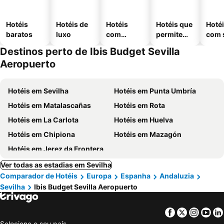
Hotéis
Hotéis de
Hotéis
Hotéis que
Hoté
baratos
luxo
com
permitem
com 
piscinas
animais
Destinos perto de Ibis Budget Sevilla
Aeropuerto
Hotéis em Sevilha
Hotéis em Punta Umbría
Hotéis em Matalascañas
Hotéis em Rota
Hotéis em La Carlota
Hotéis em Huelva
Hotéis em Chipiona
Hotéis em Mazagón
Hotéis em Jerez da Frontera
Ver todas as estadias em Sevilha
Comparador de Hotéis
Europa
Espanha
Andaluzia
Sevilha
Ibis Budget Sevilla Aeropuerto
Facebook
Twitter
Insta
Yo
Selecione o seu país