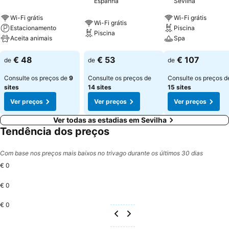
Espanha
Sevilha
Wi-Fi grátis
Wi-Fi grátis
Wi-Fi grátis
Estacionamento
Piscina
Piscina
Aceita animais
Spa
€ 48
€ 53
€ 107
de
de
de
Consulte os preços de
9
Consulte os preços de
Consulte os preços d
sites
14 sites
15 sites
Ver preços
Ver preços
Ver preços
Ver todas as estadias em Sevilha
Tendência dos preços
Com base nos preços mais baixos no trivago durante os últimos 30 dias
€ 0
€ 0
€ 0