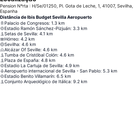
Pension Nºrta : H/Se/01250, Pl. Gota de Leche, 1, 41007, Sevilha,
Espanha
Distância de Ibis Budget Sevilla Aeropuerto
Palacio de Congresos
:
1.3
km
Estadio Ramón Sánchez-Pizjuán
:
3.3
km
Setas de Sevilla
:
4.1
km
Hórreo
:
4.2
km
Sevilha
:
4.6
km
Alcázar Of Seville
:
4.6
km
Tumba de Cristóbal Colón
:
4.6
km
Plaza de España
:
4.8
km
Estadio La Cartuja de Sevilla
:
4.9
km
Aeropuerto internacional de Sevilla - San Pablo
:
5.3
km
Estadio Benito Villamarín
:
6.5
km
Conjunto Arqueológico de Itálica
:
9.2
km