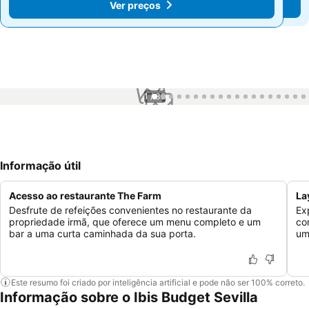
Ver preços
Ver preços
1 / 39
Informação útil
Acesso ao restaurante The Farm
La
Desfrute de refeições convenientes no restaurante da
Ex
propriedade irmã, que oferece um menu completo e um
co
bar a uma curta caminhada da sua porta.
um
Este resumo foi criado por inteligência artificial e pode não ser 100% correto.
Informação sobre o Ibis Budget Sevilla