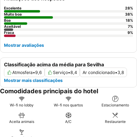
Para uma estadia mais tranquila, os hóspedes devem considerar
pedir um quarto virado para longe dos corredores.
Excelente
28
%
Muito boa
38
%
Boa
18
%
Aceitável
7
%
Fraca
9
%
Mostrar avaliações
Classificação acima da média para Sevilha
Atmosfera
•
9,6
Serviço
•
8,4
Ar condicionado
•
3,8
Mostrar mais classificações
Comodidades principais do hotel
Wi-fi no lobby
Wi-fi nos quartos
Estacionamento
Aceita animais
A/C
Restaurante