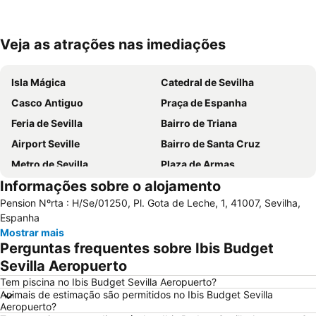
Veja as atrações nas imediações
Ampliar mapa
Isla Mágica
Catedral de Sevilha
Casco Antiguo
Praça de Espanha
Feria de Sevilla
Bairro de Triana
Airport Seville
Bairro de Santa Cruz
Metro de Sevilla
Plaza de Armas
Informações sobre o alojamento
Los Remedios
Estación de Autobuses Plaza de Armas
Pension Nºrta : H/Se/01250, Pl. Gota de Leche, 1, 41007, Sevilha,
Nervión
Metro Centro
Espanha
Alameda de Hércules
Plaza de Armas
Mostrar mais
Perguntas frequentes sobre Ibis Budget
Praça de touros Maestranza
Poligono Aeropuerto
Sevilla Aeropuerto
Centro de las Artes de Sevilla
Macarena Tres Huertas
Tem piscina no Ibis Budget Sevilla Aeropuerto?
Estación de Santa Justa
Benito Villamarín Stadium
Animais de estimação são permitidos no Ibis Budget Sevilla
Aeropuerto?
Triana Oeste
Aeropuerto Viejo