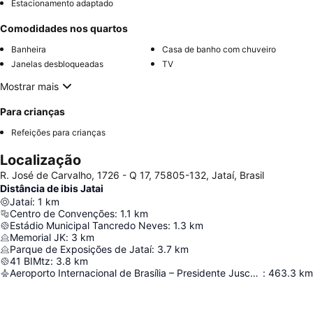
Estacionamento adaptado
Comodidades nos quartos
Banheira
Casa de banho com chuveiro
Janelas desbloqueadas
TV
Mostrar mais
Para crianças
Refeições para crianças
Localização
R. José de Carvalho, 1726 - Q 17, 75805-132, Jataí, Brasil
Distância de ibis Jatai
Jataí
:
1
km
Centro de Convenções
:
1.1
km
Estádio Municipal Tancredo Neves
:
1.3
km
Memorial JK
:
3
km
Parque de Exposições de Jataí
:
3.7
km
41 BIMtz
:
3.8
km
Aeroporto Internacional de Brasília – Presidente Juscelino Kubitschek
:
463.3
km