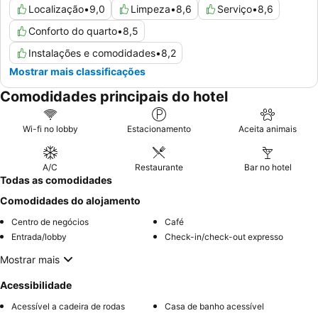
Localização
•
9,0
Limpeza
•
8,6
Serviço
•
8,6
Conforto do quarto
•
8,5
Instalações e comodidades
•
8,2
Mostrar mais classificações
Comodidades principais do hotel
Wi-fi no lobby
Estacionamento
Aceita animais
A/C
Restaurante
Bar no hotel
Todas as comodidades
Comodidades do alojamento
Centro de negócios
Café
Entrada/lobby
Check-in/check-out expresso
Mostrar mais
Acessibilidade
Acessível a cadeira de rodas
Casa de banho acessível