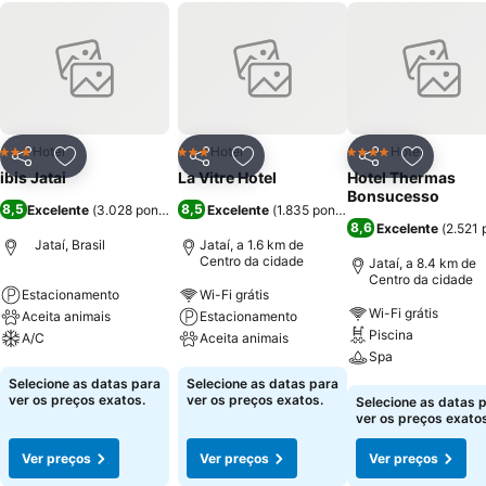
Hotel
Hotel
Hotel
3 Estrelas
3 Estrelas
4 Estrelas
Partilhar
Adicionar aos favoritos
Partilhar
Adicionar aos favoritos
Partilhar
Adicionar
ibis Jatai
La Vitre Hotel
Hotel Thermas
Bonsucesso
8,5
8,5
Excelente
(
3.028 pontuações
Excelente
)
(
1.835 pontuações
)
8,6
Excelente
(
2.521 
Jataí, Brasil
Jataí, a 1.6 km de
Centro da cidade
Jataí, a 8.4 km de
Centro da cidade
Estacionamento
Wi-Fi grátis
Wi-Fi grátis
Aceita animais
Estacionamento
Piscina
A/C
Aceita animais
Spa
Ver preços
Ver preços
Selecione as datas para
Selecione as datas para
Ver preços
ver os preços exatos.
ver os preços exatos.
Selecione as datas 
ver os preços exatos
Ver preços
Ver preços
Ver preços