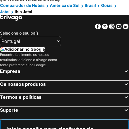
Comparador de Hotéis
América do Sul
Brasil
Goiás
Jataí
ibis Jatai
Facebook
Twitter
Insta
Yo
Selecione o seu país
Adicionar no Google
Encontre facilmente os nossos
resultados: adicione o trivago como
fonte preferencial no Google.
Empresa
Os nossos produtos
Termos e políticas
Suporte