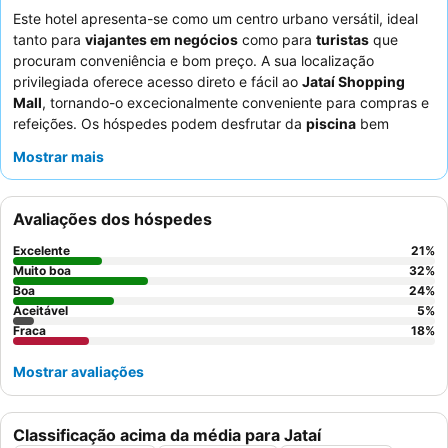
Este hotel apresenta-se como um centro urbano versátil, ideal
tanto para
viajantes em negócios
como para
turistas
que
procuram conveniência e bom preço. A sua localização
privilegiada oferece acesso direto e fácil ao
Jataí Shopping
Mall
, tornando-o excecionalmente conveniente para compras e
refeições. Os hóspedes podem desfrutar da
piscina
bem
cuidada e de uma parceria com um ginásio local para as suas
Mostrar mais
necessidades de fitness. Os funcionários recebem
consistentemente elogios pela sua atenção e simpatia,
complementando um pequeno-almoço frequentemente elogiado
Avaliações dos hóspedes
pela sua
variedade e qualidade
. Para uma estadia mais
confortável, os hóspedes são aconselhados a solicitar quartos
Excelente
21
%
com ar condicionado atualizado e a confirmar todas as tarifas
Muito boa
32
%
no check-in para evitar discrepâncias.
Boa
24
%
Aceitável
5
%
Fraca
18
%
Mostrar avaliações
Classificação acima da média para Jataí