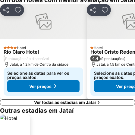
Um dos Hotéis com melhor avaliação em Jataí
Partilhar
Adicionar aos favoritos
Partilhar
Adicionar aos
Hotel
Hotel
4 Estrelas
1 Estrelas
Rio Claro Hotel
Hotel Cristo Reden
/
4,4
Pontuação não disponível
(
9 pontuações
)
Jataí, a 1.2 km de Centro da cidade
Jataí, a 1.5 km de Cen
Selecione as datas para ver os
Selecione as datas 
preços exatos.
preços exatos.
Ver preços
Ver preç
Ver todas as estadias em Jataí
Outras estadias em Jataí