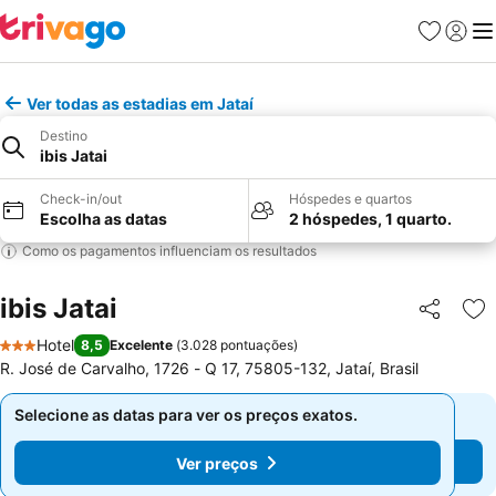
Favoritos
Iniciar
Me
Ver todas as estadias em Jataí
Destino
ibis Jatai
Check-in/out
Hóspedes e quartos
Escolha as datas
2 hóspedes, 1 quarto.
Como os pagamentos influenciam os resultados
ibis Jatai
Partilhar
Ad
Hotel
8,5
Excelente
(
3.028 pontuações
)
3 Estrelas
R. José de Carvalho, 1726 - Q 17, 75805-132, Jataí, Brasil
Selecione as datas para ver os preços exatos.
Selecione as datas para ver os preços exatos.
Ver preços
Ver preços