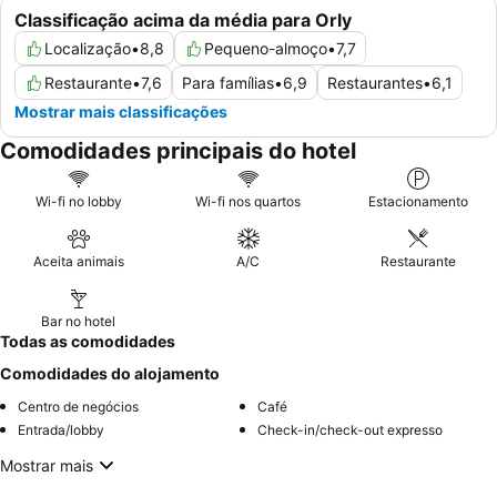
Classificação acima da média para Orly
Localização
•
8,8
Pequeno-almoço
•
7,7
Restaurante
•
7,6
Para famílias
•
6,9
Restaurantes
•
6,1
Mostrar mais classificações
Comodidades principais do hotel
Wi-fi no lobby
Wi-fi nos quartos
Estacionamento
Aceita animais
A/C
Restaurante
Bar no hotel
Todas as comodidades
Comodidades do alojamento
Centro de negócios
Café
Entrada/lobby
Check-in/check-out expresso
Mostrar mais