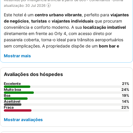
atualização: 30 Jul 2026
Este hotel é um
centro urbano vibrante
, perfeito para
viajantes
de negócios
,
turistas
e
viajantes individuais
que procuram
conveniência e conforto moderno. A sua
localização imbatível
diretamente em frente ao Orly 4, com acesso direto por
passarela coberta, torna-o ideal para trânsitos aeroportuários
sem complicações. A propriedade dispõe de um
bom bar e
terraço
, além de
atividades divertidas
e uma
zona de jogos
,
Mostrar mais
promovendo uma atmosfera animada. Os hóspedes elogiam
consistentemente a
equipa do hotel
pela sua hospitalidade
excecional e o
buffet de pequeno-almoço
pela sua variedade e
Avaliações dos hóspedes
horários de início antecipados. Para uma experiência mais
tranquila, considere solicitar um quarto longe das principais
Excelente
21
%
áreas comuns.
Muito boa
24
%
Boa
19
%
Aceitável
14
%
Fraca
22
%
Mostrar avaliações