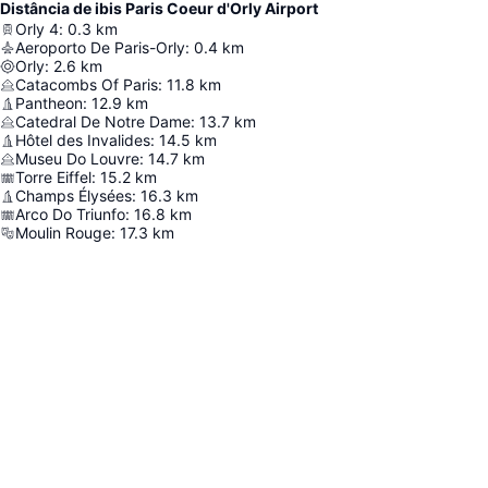
Distância de ibis Paris Coeur d'Orly Airport
Orly 4
:
0.3
km
Aeroporto De Paris-Orly
:
0.4
km
Orly
:
2.6
km
Catacombs Of Paris
:
11.8
km
Pantheon
:
12.9
km
Catedral De Notre Dame
:
13.7
km
Hôtel des Invalides
:
14.5
km
Museu Do Louvre
:
14.7
km
Torre Eiffel
:
15.2
km
Champs Élysées
:
16.3
km
Arco Do Triunfo
:
16.8
km
Moulin Rouge
:
17.3
km