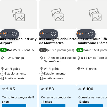
Hotel
Hotel
Hotel
3 Estrelas
2 Estrelas
3 Estrelas
Partilhar
Adicionar aos favoritos
Partilhar
Adicionar aos favoritos
Partilhar
Adicionar
ibis Paris Coeur d'Orly
ibis budget Paris Porte
ibis Paris Tour Eiff
Airport
de Montmartre
Cambronne 15èm
7,5
6,0
7,5
Boa
(
27.932 pontuações
)
(
28.661 pontuações
)
Boa
(
15.534 pont
Orly, França
a 1.7 km de Basilique du
a 1.3 km de Torre Ei
Sacré-Coeur
Wi-Fi grátis
Wi-Fi grátis
Wi-Fi grátis
Estacionamento
Estacionamento
Ver preços
Aceita animais
Aceita animais
Ver preços
Ver preços
€ 95
€ 53
€ 106
de
de
de
Consulte os preços de
9
Consulte os preços de
Consulte os preços d
sites
14 sites
13 sites