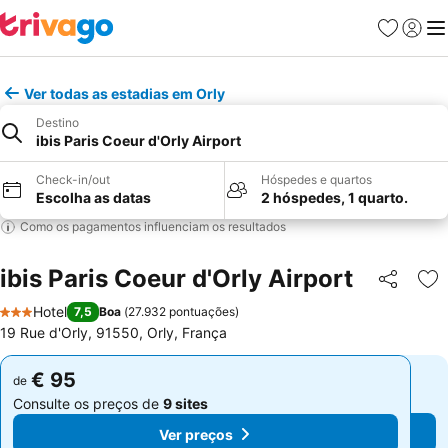
Favoritos
Iniciar
Me
Ver todas as estadias em Orly
Destino
ibis Paris Coeur d'Orly Airport
Check-in/out
Hóspedes e quartos
Escolha as datas
2 hóspedes, 1 quarto.
Como os pagamentos influenciam os resultados
ibis Paris Coeur d'Orly Airport
Partilhar
Ad
Hotel
7,5
Boa
(
27.932 pontuações
)
3 Estrelas
19 Rue d'Orly, 91550, Orly, França
€ 95
€ 95
de
de
Consulte os preços de
9 sites
Consulte os preços de
9 sites
Ver preços
Ver preços