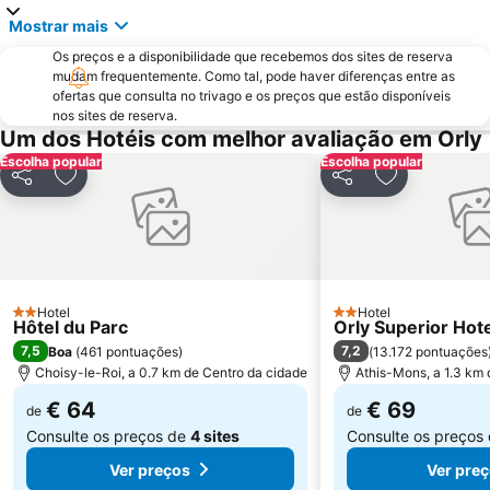
Mostrar mais
18th district la Butte-Montmartre
11th district Popincourt
Os preços e a disponibilidade que recebemos dos sites de reserva
Notre-Dame Cathedral
Centre commercial International Val d'Europe
mudam frequentemente. Como tal, pode haver diferenças entre as
2nd district la Bourse
Palais des Congrès de Paris
ofertas que consulta no trivago e os preços que estão disponíveis
nos sites de reserva.
Palais Garnier Opera National de Paris
La Défense
Um dos Hotéis com melhor avaliação em Orly
Les Halles
Nation Metro Station
Escolha popular
Escolha popular
Partilhar
Adicionar aos favoritos
Partilhar
Adicionar ao
Galerias Lafayette Paris Haussmann
Jardim de Luxemburgo
St-Germain-des-Prés
10th district Entrepôt
16th district Passy
Châtelet Metro Station
Gare de Lyon Metro Station
Montparnasse Train station
Hotel
Hotel
12th district Reuilly
Parc des Princes
2 Estrelas
2 Estrelas
Hôtel du Parc
Orly Superior Hot
Moulin Rouge
Gare de Neuilly - Porte Maillot Metro Station
7,5
7,2
Boa
(
461 pontuações
)
(
13.172 pontuações
Choisy-le-Roi, a 0.7 km de Centro da cidade
Athis-Mons, a 1.3 km 
€ 64
€ 69
de
de
Consulte os preços de
4 sites
Consulte os preços
Ver preços
Ver pre