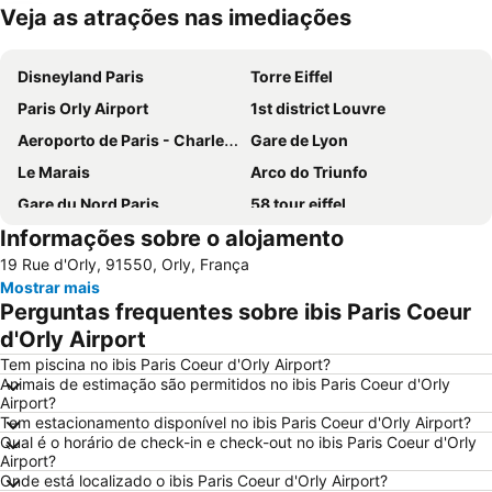
Veja as atrações nas imediações
Ampliar mapa
Disneyland Paris
Torre Eiffel
Paris Orly Airport
1st district Louvre
Aeroporto de Paris - Charles de Gaulle
Gare de Lyon
Le Marais
Arco do Triunfo
Gare du Nord Paris
58 tour eiffel
Informações sobre o alojamento
Champs Elysées
Quartier Latin
19 Rue d'Orly, 91550, Orly, França
8th district Élysée
9th district Opéra
Mostrar mais
Museu do Louvre
6th district Luxembourg
Perguntas frequentes sobre ibis Paris Coeur
Paris Expo Porte de Versailles
5th district Panthéon
d'Orly Airport
Montparnasse
Stade de France
Tem piscina no ibis Paris Coeur d'Orly Airport?
Animais de estimação são permitidos no ibis Paris Coeur d'Orly
7th district Palais Bourbon
15th district Vaugirard
Airport?
Tem estacionamento disponível no ibis Paris Coeur d'Orly Airport?
Disney Village
3rd district Temple
Qual é o horário de check-in e check-out no ibis Paris Coeur d'Orly
Bercy
14th district Observatoire
Airport?
Onde está localizado o ibis Paris Coeur d'Orly Airport?
4th district Hôtel-de-Ville
Colina de Montmartre