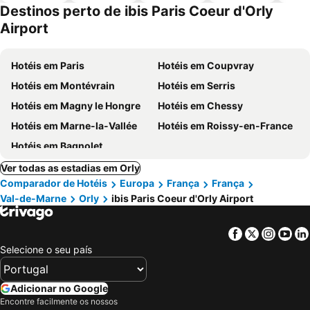
piscinas
animais
Destinos perto de ibis Paris Coeur d'Orly
Airport
Hotéis em Paris
Hotéis em Coupvray
Hotéis em Montévrain
Hotéis em Serris
Hotéis em Magny le Hongre
Hotéis em Chessy
Hotéis em Marne-la-Vallée
Hotéis em Roissy-en-France
Hotéis em Bagnolet
Ver todas as estadias em Orly
Comparador de Hotéis
Europa
França
França
Val-de-Marne
Orly
ibis Paris Coeur d'Orly Airport
Facebook
Twitter
Insta
Yo
Selecione o seu país
Adicionar no Google
Encontre facilmente os nossos