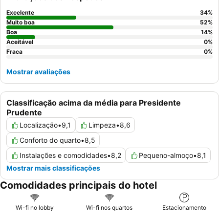
almoço. Para uma experiência mais tranquila, os hóspedes
devem solicitar um quarto virado para o jardim para minimizar o
Excelente
34
%
potencial ruído da rua.
Muito boa
52
%
Boa
14
%
Aceitável
0
%
Fraca
0
%
Mostrar avaliações
Classificação acima da média para Presidente
Prudente
Localização
•
9,1
Limpeza
•
8,6
Conforto do quarto
•
8,5
Instalações e comodidades
•
8,2
Pequeno-almoço
•
8,1
Mostrar mais classificações
Comodidades principais do hotel
Wi-fi no lobby
Wi-fi nos quartos
Estacionamento