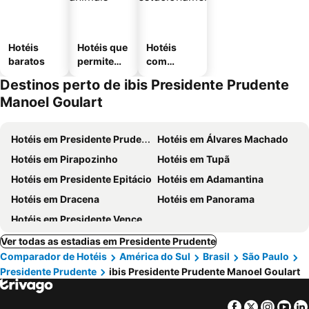
Hotéis
Hotéis que
Hotéis
baratos
permitem
com
animais
estaciona
Destinos perto de ibis Presidente Prudente
mento
Manoel Goulart
Hotéis em Presidente Prudente
Hotéis em Álvares Machado
Hotéis em Pirapozinho
Hotéis em Tupã
Hotéis em Presidente Epitácio
Hotéis em Adamantina
Hotéis em Dracena
Hotéis em Panorama
Hotéis em Presidente Venceslau
Ver todas as estadias em Presidente Prudente
Comparador de Hotéis
América do Sul
Brasil
São Paulo
Presidente Prudente
ibis Presidente Prudente Manoel Goulart
Facebook
Twitter
Insta
Yo