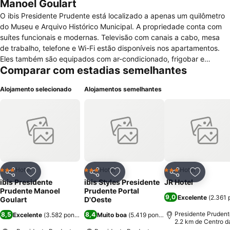
Manoel Goulart
O ibis Presidente Prudente está localizado a apenas um quilômetro
do Museu e Arquivo Histórico Municipal. A propriedade conta com
suítes funcionais e modernas. Televisão com canais a cabo, mesa
de trabalho, telefone e Wi-Fi estão disponíveis nos apartamentos.
Eles também são equipados com ar-condicionado, frigobar e
Comparar com estadias semelhantes
chaleira para chá e café. O banheiro inclui um secador de cabelos.
O ibis Presidente Prudente é acessível a hóspedes com mobilidade
Alojamento selecionado
Alojamentos semelhantes
reduzida. Os animais de estimação podem ficar na propriedade,
sendo necessário pagar uma taxa extra. O serviço de lavanderia é
cobrado à parte, e a recepção é 24 horas. O café da manhã deve
ser pago à parte, e o hotel ainda conta com um bar. Para o almoço e
o jantar, os restaurantes Andréia e Pizzariaxpress Parque do Povo
ficam a menos de 200 metros. Enquanto o trajeto de carro até a
Catedral de São Sebastião demora cerca de cinco minutos, até o
Centro Cultural Matarazzo são dez.
Hotel
Hotel
Hotel
3 Estrelas
3 Estrelas
3 Estrelas
Partilhar
Adicionar aos favoritos
Partilhar
Adicionar aos favoritos
Partilhar
Adicionar
ibis Presidente
ibis Styles Presidente
JR Hotel
Prudente Manoel
Prudente Portal
9,0
Excelente
(
2.361 
Goulart
D'Oeste
Presidente Prudent
8,5
8,4
Excelente
(
3.582 pontuações
Muito boa
)
(
5.419 pontuações
)
2.2 km de Centro d
cidade