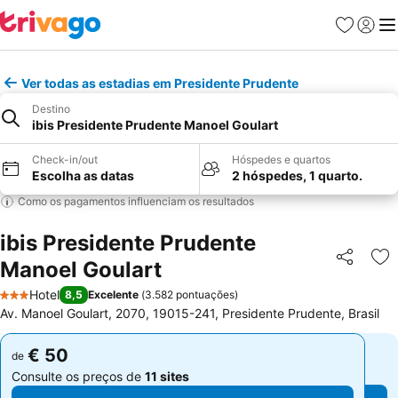
Favoritos
Iniciar
Me
Ver todas as estadias em Presidente Prudente
Destino
ibis Presidente Prudente Manoel Goulart
Check-in/out
Hóspedes e quartos
Escolha as datas
2 hóspedes, 1 quarto.
Como os pagamentos influenciam os resultados
ibis Presidente Prudente
Manoel Goulart
Partilhar
Ad
Hotel
8,5
Excelente
(
3.582 pontuações
)
3 Estrelas
Av. Manoel Goulart, 2070, 19015-241, Presidente Prudente, Brasil
€ 50
€ 50
de
de
Consulte os preços de
11 sites
Consulte os preços de
11 sites