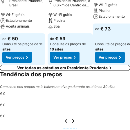
Presidente Prudente,
Presidente Prudente, a
Wi-Fi grátis
Brasil
0.6 km de Centro da
cidade
Piscina
Wi-Fi grátis
Wi-Fi grátis
Estacionamento
Estacionamento
Piscina
Aceita animais
Spa
€ 73
de
€ 50
€ 59
de
de
Consulte os preços de
11
Consulte os preços de
Consulte os preços 
sites
10 sites
sites
Ver preços
Ver preços
Ver preços
Ver todas as estadias em Presidente Prudente
Tendência dos preços
Com base nos preços mais baixos no trivago durante os últimos 30 dias
€ 0
€ 0
€ 0