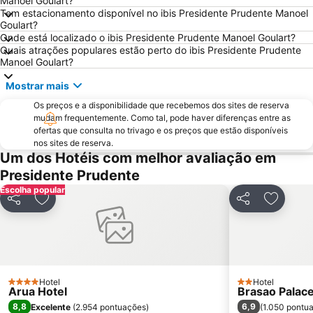
Manoel Goulart?
Tem estacionamento disponível no ibis Presidente Prudente Manoel
Goulart?
Onde está localizado o ibis Presidente Prudente Manoel Goulart?
Quais atrações populares estão perto do ibis Presidente Prudente
Manoel Goulart?
Mostrar mais
Os preços e a disponibilidade que recebemos dos sites de reserva
mudam frequentemente. Como tal, pode haver diferenças entre as
ofertas que consulta no trivago e os preços que estão disponíveis
nos sites de reserva.
Um dos Hotéis com melhor avaliação em
Presidente Prudente
Escolha popular
Partilhar
Adicionar aos favoritos
Partilhar
Adicion
Hotel
Hotel
4 Estrelas
2 Estrelas
Arua Hotel
Brasao Palace
8,8
6,9
Excelente
(
2.954 pontuações
)
(
1.050 pontu