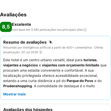
Avaliações
Excelente
8,5
com base em 3.582 pontuações nos principais
sites
Resumo de avaliações
Resumido por inteligência artificial a partir de 400+ comentários · Última
atualização: 30 Jul 2026
Este hotel é um centro urbano versátil, ideal para
turistas
,
viajantes a negócios
e
viajantes com orçamento limitado
que
procuram uma estadia conveniente e confortável. A sua
localização privilegiada oferece acessibilidade excecional,
estando a uma curta distância a pé do
Parque do Povo
e do
Prudenshopping
. A comodidade de destaque é o muito
elogiado
buffet de pequeno-almoço
, que oferece uma seleção
Mostrar mais
variada e deliciosa que muitas vezes excede as expectativas.
Os hóspedes elogiam consistentemente os
funcionários
atenciosos e cordiais
e a excelente qualidade do pequeno-
Avaliações dos hóspedes