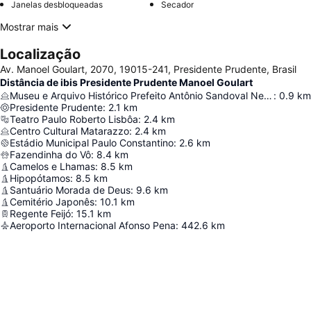
Janelas desbloqueadas
Secador
Mostrar mais
Localização
Av. Manoel Goulart, 2070, 19015-241, Presidente Prudente, Brasil
Distância de ibis Presidente Prudente Manoel Goulart
Museu e Arquivo Histórico Prefeito Antônio Sandoval Netto
:
0.9
km
Presidente Prudente
:
2.1
km
Teatro Paulo Roberto Lisbôa
:
2.4
km
Centro Cultural Matarazzo
:
2.4
km
Estádio Municipal Paulo Constantino
:
2.6
km
Fazendinha do Vô
:
8.4
km
Camelos e Lhamas
:
8.5
km
Hipopótamos
:
8.5
km
Santuário Morada de Deus
:
9.6
km
Cemitério Japonês
:
10.1
km
Regente Feijó
:
15.1
km
Aeroporto Internacional Afonso Pena
:
442.6
km