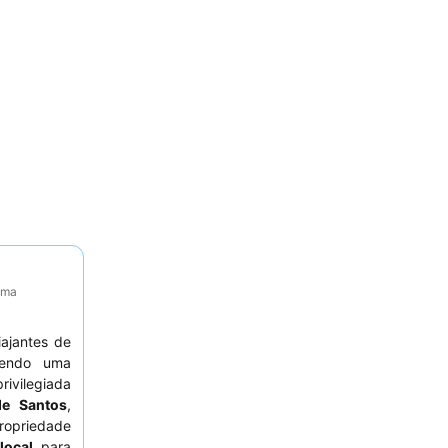
tima
ajantes de
ecendo uma
rivilegiada
de Santos
,
ropriedade
local
para