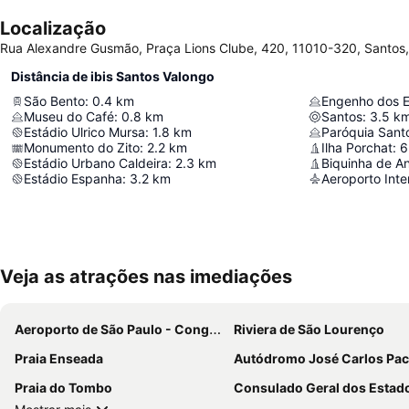
Localização
Rua Alexandre Gusmão, Praça Lions Clube, 420, 11010-320, Santos, 
Distância de ibis Santos Valongo
São Bento
:
0.4
km
Engenho dos 
Museu do Café
:
0.8
km
Santos
:
3.5
k
Estádio Ulrico Mursa
:
1.8
km
Paróquia Sant
Monumento do Zito
:
2.2
km
Ilha Porchat
:
6
Estádio Urbano Caldeira
:
2.3
km
Biquinha de A
Estádio Espanha
:
3.2
km
Veja as atrações nas imediações
Aeroporto de São Paulo - Congonhas
Riviera de São Lourenço
Praia Enseada
Autódromo José Carlos Pace-Interl
Praia do Tombo
Consulado Geral dos Estados Uni