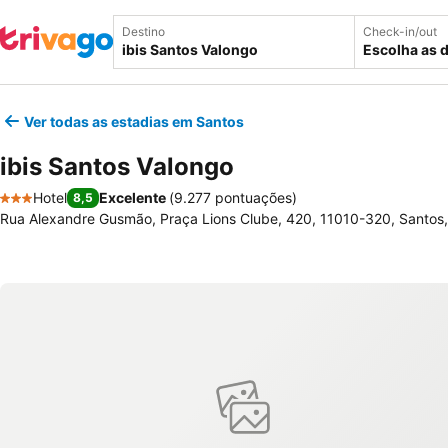
Destino
Check-in/out
Escolha as 
Ver todas as estadias em Santos
ibis Santos Valongo
Hotel
Excelente
(
9.277 pontuações
)
8,5
3 Estrelas
Rua Alexandre Gusmão, Praça Lions Clube, 420, 11010-320, Santos, 