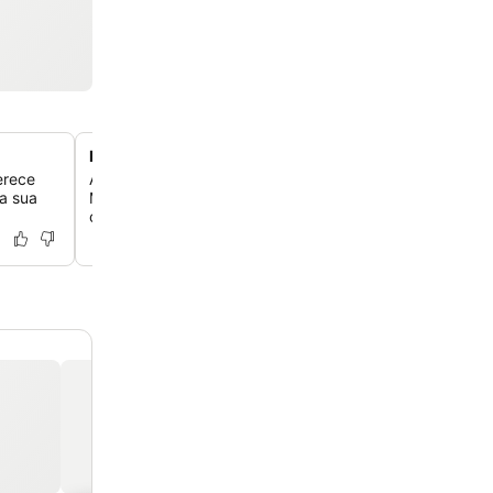
Localização privilegiada perto do centro histórico
erece
Aproveite o fácil acesso ao centro histórico de Santos, i
a sua
Museu do Café e o Museu Pelé, com muitas atrações a 
caminhada.