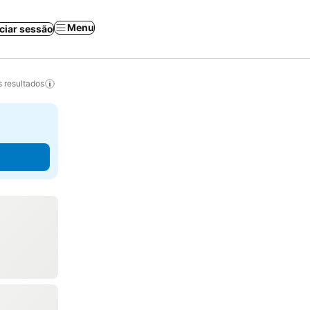
Menu
iciar sessão
 resultados