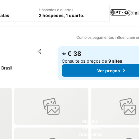
Hóspedes e quartos
PT · €
In
datas
2 hóspedes, 1 quarto.
Como os pagamentos influenciam os
Adicionar aos favoritos
€ 38
de
Partilhar
Consulte os preços de
9 sites
Brasil
Ver preços