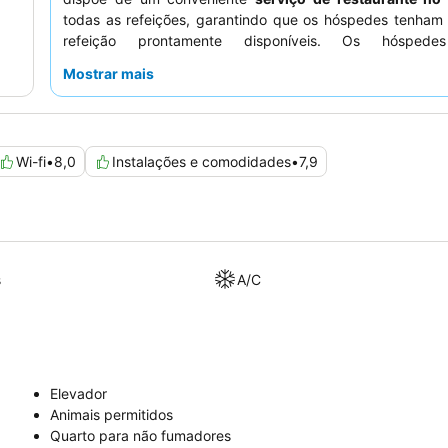
todas as refeições, garantindo que os hóspedes tenham
refeição prontamente disponíveis. Os hóspede
consistentemente os
funcionários simpáticos e atenc
Mostrar mais
buffet de pequeno-almoço variado e fresco
. Para a
aguardam partidas de cruzeiro, a opção
Day Use
é u
particularmente benéfica.
Wi-fi
•
8,0
Instalações e comodidades
•
7,9
s
A/C
Elevador
Animais permitidos
Quarto para não fumadores