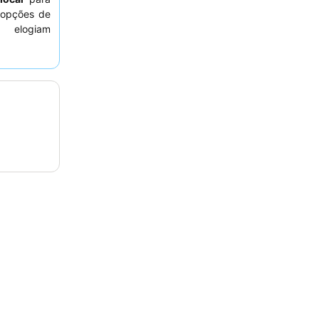
 opções de
s elogiam
iosos
e o
queles que
ma oferta