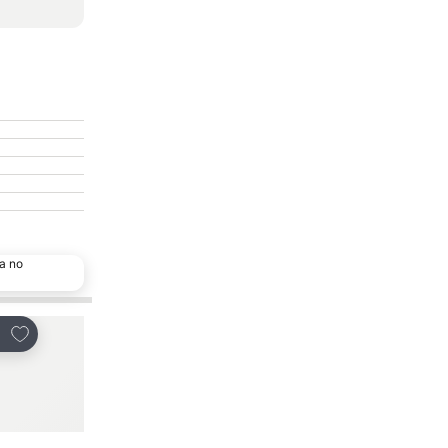
a no
Adicionar aos favoritos
Adicionar aos favor
tilhar
Partilhar