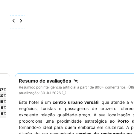
Resumo de avaliações
Resumido por inteligência artificial a partir de 800+ comentários · Úl
37
%
atualização: 30 Jul 2026
30
%
15
%
Este hotel é um
centro urbano versátil
que atende a vi
9
%
negócios, turistas e passageiros de cruzeiro, ofer
9
%
excelente relação qualidade-preço. A sua localização p
proporciona uma proximidade estratégica ao
Porto 
tornando-o ideal para quem embarca em cruzeiros. A p
dispõe de um conveniente
serviço de restaurante no 