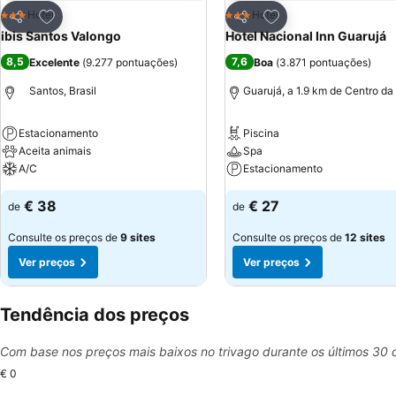
Adicionar aos favoritos
Adicionar aos favor
Hotel
Hotel
3 Estrelas
3 Estrelas
Partilhar
Partilhar
ibis Santos Valongo
Hotel Nacional Inn Guarujá
8,5
7,6
Excelente
(
9.277 pontuações
)
Boa
(
3.871 pontuações
)
Santos, Brasil
Guarujá, a 1.9 km de Centro da
Estacionamento
Piscina
Aceita animais
Spa
A/C
Estacionamento
€ 38
€ 27
de
de
Consulte os preços de
9 sites
Consulte os preços de
12 sites
Ver preços
Ver preços
Tendência dos preços
Com base nos preços mais baixos no trivago durante os últimos 30 
€ 0