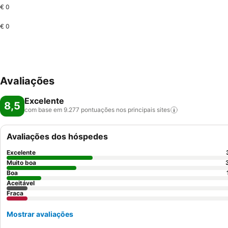
€ 0
€ 0
Avaliações
Excelente
8,5
com base em 9.277 pontuações nos principais
sites
Avaliações dos hóspedes
Excelente
Muito boa
Boa
Aceitável
Fraca
Mostrar avaliações