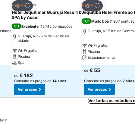
itos
Adicionar aos favoritos
Adicionar aos fav
Hotel
Hotel
5 Estrelas
4 Estrelas
Partilhar
Partilhar
Hotel Jequitimar Guarujá Resort &
Jequitiba Hotel Frente ao
SPA by Accor
8,3
Muito boa
(
1.907 pontua
9,1
Excelente
(
15.145 pontuações
)
 cidade
Guarujá, a 1.5 km de Centro
Guarujá, a 7.7 km de Centro da
cidade
Wi-Fi grátis
Wi-Fi grátis
Piscina
Piscina
Estacionamento
Spa
€ 55
de
€ 182
de
Consulte os preços de
14 sites
Consulte os preços de
2 sites
Ver preços
Ver preços
Ver todas as estadias
dias