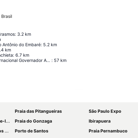
Brasil
Erasmos
:
3.2
km
m
o Antônio do Embaré
:
5.2
km
.4
km
nchieta
:
6.7
km
Aeroporto Internacional Governador André Franco Montoro
:
57
km
Ampliar mapa
Praia das Pitangueiras
São Paulo Expo
agos
Praia do Gonzaga
Ibirapuera
dos
Porto de Santos
Praia Pernambuco