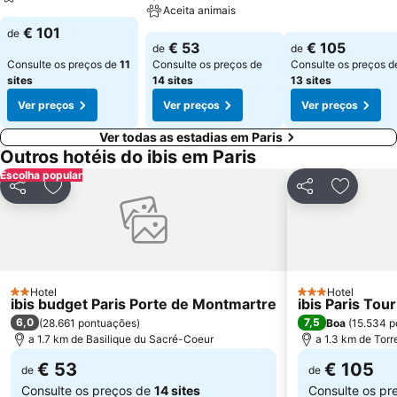
Aceita animais
€ 101
de
€ 53
€ 105
de
de
Consulte os preços de
11
Consulte os preços de
Consulte os preços d
sites
14 sites
13 sites
Ver preços
Ver preços
Ver preços
Ver todas as estadias em Paris
Outros hotéis do ibis em Paris
Escolha popular
Partilhar
Adicionar aos favoritos
Partilhar
Adiciona
Hotel
Hotel
2 Estrelas
3 Estrelas
ibis budget Paris Porte de Montmartre
ibis Paris To
6,0
7,5
(
28.661 pontuações
)
Boa
(
15.534 p
a 1.7 km de Basilique du Sacré-Coeur
a 1.3 km de Torre
€ 53
€ 105
de
de
Consulte os preços de
14 sites
Consulte os pr