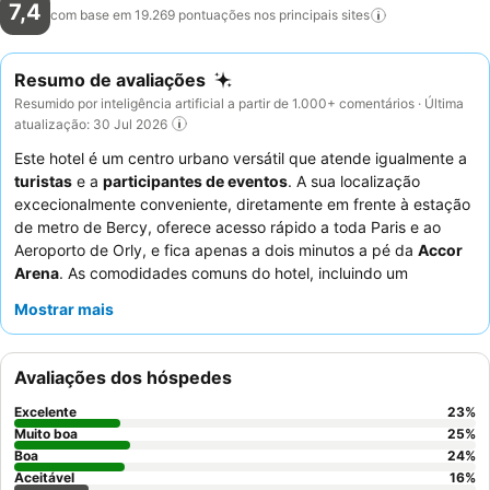
7,4
com base em 19.269 pontuações nos principais
sites
Resumo de avaliações
Resumido por inteligência artificial a partir de 1.000+ comentários · Última
atualização: 30 Jul 2026
Este hotel é um centro urbano versátil que atende igualmente a
turistas
e a
participantes de eventos
. A sua localização
excecionalmente conveniente, diretamente em frente à estação
de metro de Bercy, oferece acesso rápido a toda Paris e ao
Aeroporto de Orly, e fica apenas a dois minutos a pé da
Accor
Arena
. As comodidades comuns do hotel, incluindo um
acolhedor lobby com pipocas gratuitas, jogos e um bar,
Mostrar mais
proporcionam excelentes espaços para relaxar e socializar. Os
hóspedes elogiam consistentemente o
staff
acolhedor e
excecionalmente prestável, e o
buffet de pequeno-almoço
é
Avaliações dos hóspedes
um destaque, notado pela sua vasta seleção e sumo de laranja
fresco. Para uma estadia mais tranquila, os hóspedes podem
Excelente
23
%
considerar solicitar um quarto virado para o lado oposto à rua.
Muito boa
25
%
Boa
24
%
Aceitável
16
%