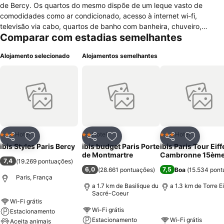
de Bercy. Os quartos do mesmo dispõe de um leque vasto de
comodidades como ar condicionado, acesso à internet wi-fi,
televisão via cabo, quartos de banho com banheira, chuveiro,
Comparar com estadias semelhantes
secador e espelho de aumento, cofre, telefone, fax/modem, mesa
de escritório e trouser press. É ainda possível encontrar neste hotel
Alojamento selecionado
Alojamentos semelhantes
serviços como recepção 24h, acesso à internet, estacionamento,
centro financeiro, cofre, elevador, lavanderia, serviço de
engraxadeira automática, serviço de quartos, facilidades de acesso
para cadeiras de rodas e serviço de bagagens. Este hotel dispões
de todas a comodidades necessárias para proporcionar aos seus
hóspedes uma agradável estadia.
Hotel
Hotel
Hotel
3 Estrelas
2 Estrelas
3 Estrelas
Partilhar
Adicionar aos favoritos
Partilhar
Adicionar aos favoritos
Partilhar
Adicionar
ibis Styles Paris Bercy
ibis budget Paris Porte
ibis Paris Tour Eiff
de Montmartre
Cambronne 15èm
7,4
(
19.269 pontuações
)
6,0
7,5
(
28.661 pontuações
)
Boa
(
15.534 pont
Paris, França
a 1.7 km de Basilique du
a 1.3 km de Torre Ei
Sacré-Coeur
Wi-Fi grátis
Wi-Fi grátis
Estacionamento
Estacionamento
Wi-Fi grátis
Aceita animais