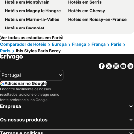
Hotéis em Montévrain
Hotéis em Serris
Hotéis em Magny le Hongre
Hotéis em Chessy
Hotéis em Marne-la-Vallée
Hotéis em Roissy-en-France
Hotéis em Bagnolet
Ver todas as estadias em Paris
Comparador de Hotéis
Europa
França
França
Paris
Paris
ibis Styles Paris Bercy
Facebook
Twitter
Insta
Yo
Adicionar no Google
Encontre facilmente os nossos
resultados: adicione o trivago como
fonte preferencial no Google.
Empresa
Os nossos produtos
Termos e políticas