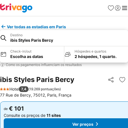
Favoritos
Iniciar
Me
Ver todas as estadias em Paris
Destino
ibis Styles Paris Bercy
Check-in/out
Hóspedes e quartos
Escolha as datas
2 hóspedes, 1 quarto.
Como os pagamentos influenciam os resultados
ibis Styles Paris Bercy
Partilhar
Ad
Hotel
7,4
(
19.269 pontuações
)
3 Estrelas
77 Rue de Bercy, 75012, Paris, França
€ 101
€ 101
de
de
Consulte os preços de
11 sites
Consulte os preços de
11 sites
Ver preços
Ver preços