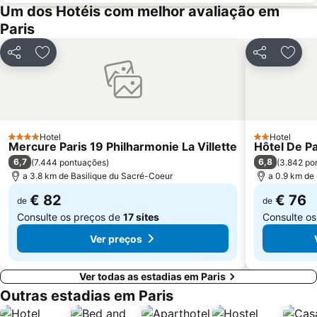
2nd district la Bourse
Palais des Congrès de Paris
Um dos Hotéis com melhor avaliação em
Paris
Palais Garnier Opera National de Paris
La Défense
Les Halles
Nation Metro Station
Partilhar
Adicionar aos favoritos
Partilhar
Adici
Galerias Lafayette Paris Haussmann
Jardim de Luxemburgo
St-Germain-des-Prés
10th district Entrepôt
16th district Passy
Châtelet Metro Station
Gare de Lyon Metro Station
Montparnasse Train station
Hotel
Hotel
4 Estrelas
2 Estrelas
Mercure Paris 19 Philharmonie La Villette
Hôtel De P
12th district Reuilly
Parc des Princes
6,7
6,8
(
7.444 pontuações
)
(
3.842 po
Moulin Rouge
Gare de Neuilly - Porte Maillot Metro Station
a 3.8 km de Basilique du Sacré-Coeur
a 0.9 km de
€ 82
€ 76
de
de
Consulte os preços de
17 sites
Consulte o
Ver preços
Ver todas as estadias em Paris
Outras estadias em Paris