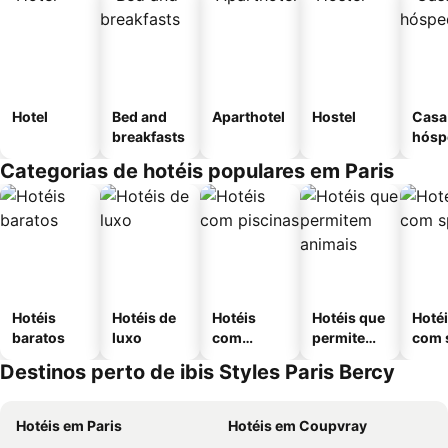
Hotel
Bed and
Aparthotel
Hostel
Casa
breakfasts
hósp
Categorias de hotéis populares em Paris
Hotéis
Hotéis de
Hotéis
Hotéis que
Hoté
baratos
luxo
com
permitem
com 
piscinas
animais
Destinos perto de ibis Styles Paris Bercy
Hotéis em Paris
Hotéis em Coupvray