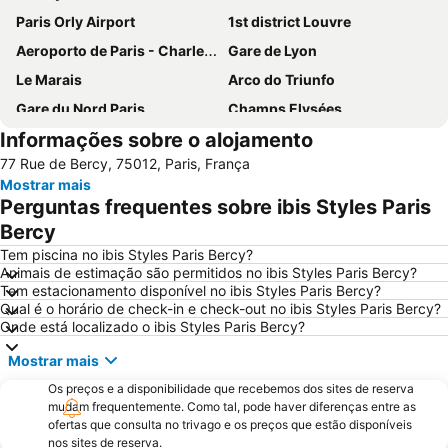
Paris Orly Airport
1st district Louvre
Aeroporto de Paris - Charles de Gaulle
Gare de Lyon
Le Marais
Arco do Triunfo
Gare du Nord Paris
Champs Elysées
Informações sobre o alojamento
58 tour eiffel
Quartier Latin
77 Rue de Bercy, 75012, Paris, França
8th district Élysée
9th district Opéra
Mostrar mais
Museu do Louvre
6th district Luxembourg
Perguntas frequentes sobre ibis Styles Paris
Paris Expo Porte de Versailles
5th district Panthéon
Bercy
Montparnasse
Stade de France
Tem piscina no ibis Styles Paris Bercy?
Animais de estimação são permitidos no ibis Styles Paris Bercy?
7th district Palais Bourbon
15th district Vaugirard
Tem estacionamento disponível no ibis Styles Paris Bercy?
Qual é o horário de check-in e check-out no ibis Styles Paris Bercy?
Disney Village
3rd district Temple
Onde está localizado o ibis Styles Paris Bercy?
Bercy
14th district Observatoire
Mostrar mais
4th district Hôtel-de-Ville
Colina de Montmartre
Os preços e a disponibilidade que recebemos dos sites de reserva
18th district la Butte-Montmartre
11th district Popincourt
mudam frequentemente. Como tal, pode haver diferenças entre as
ofertas que consulta no trivago e os preços que estão disponíveis
Notre-Dame Cathedral
Centre commercial International Val d'Europe
nos sites de reserva.