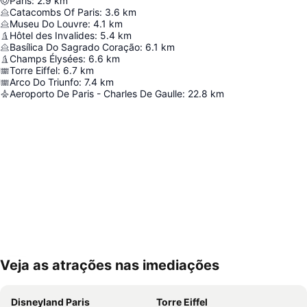
Paris
:
2.9
km
Catacombs Of Paris
:
3.6
km
Museu Do Louvre
:
4.1
km
Hôtel des Invalides
:
5.4
km
Basílica Do Sagrado Coração
:
6.1
km
Champs Élysées
:
6.6
km
Torre Eiffel
:
6.7
km
Arco Do Triunfo
:
7.4
km
Aeroporto De Paris - Charles De Gaulle
:
22.8
km
Veja as atrações nas imediações
Ampliar mapa
Disneyland Paris
Torre Eiffel