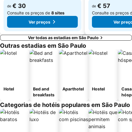
€ 30
€ 57
de
de
Consulte os preços de
8 sites
Consulte os preços 
Ver preços
Ver preç
Ver todas as estadias em São Paulo
Outras estadias em São Paulo
Hotel
Bed and
Aparthotel
Hostel
Casa
breakfasts
hósp
Categorias de hotéis populares em São Paulo