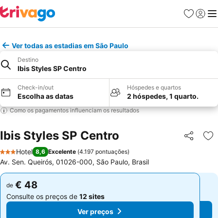
Favoritos
Iniciar
Me
Ver todas as estadias em São Paulo
Destino
Ibis Styles SP Centro
Check-in/out
Hóspedes e quartos
Escolha as datas
2 hóspedes, 1 quarto.
Como os pagamentos influenciam os resultados
Ibis Styles SP Centro
Partilhar
Ad
Hotel
8,6
Excelente
(
4.197 pontuações
)
3 Estrelas
Av. Sen. Queirós, 01026-000, São Paulo, Brasil
€ 48
€ 48
de
de
Consulte os preços de
12 sites
Consulte os preços de
12 sites
Ver preços
Ver preços