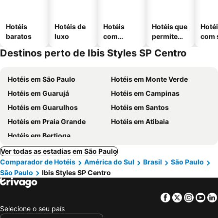
Hotéis
Hotéis de
Hotéis
Hotéis que
Hoté
baratos
luxo
com
permitem
com 
piscinas
animais
Destinos perto de Ibis Styles SP Centro
Hotéis em São Paulo
Hotéis em Monte Verde
Hotéis em Guarujá
Hotéis em Campinas
Hotéis em Guarulhos
Hotéis em Santos
Hotéis em Praia Grande
Hotéis em Atibaia
Hotéis em Bertioga
Ver todas as estadias em São Paulo
Comparador de Hotéis
América do Sul
Brasil
São Paulo
São Paulo
Ibis Styles SP Centro
Facebook
Twitter
Insta
Yo
Selecione o seu país