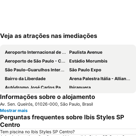
Veja as atrações nas imediações
Ampliar mapa
Aeroporto Internacional de São Paulo - Guarulhos
Paulista Avenue
Aeroporto de São Paulo - Congonhas
Estádio Morumbis
São Paulo–Guarulhos International Airport
São Paulo Expo
Bairro da Liberdade
Arena Palestra Itália - Allianz Parque
Autódromo José Carlos Pace-Interlagos
Ibirapuera
Informações sobre o alojamento
Ibirapuera Park
25 de Março
Av. Sen. Queirós, 01026-000, São Paulo, Brasil
Anhembi Parque
WTC São Paulo
Mostrar mais
Consulado Geral dos Estados Unidos
Estádio do Pacaembu - Estádio Municipal Paulo Machado de Carvalho
Perguntas frequentes sobre Ibis Styles SP
JK Iguatemi
Museu de Arte de São Paulo - MASP
Centro
Parque Villa Lobos
Rua Augusta
Tem piscina no Ibis Styles SP Centro?