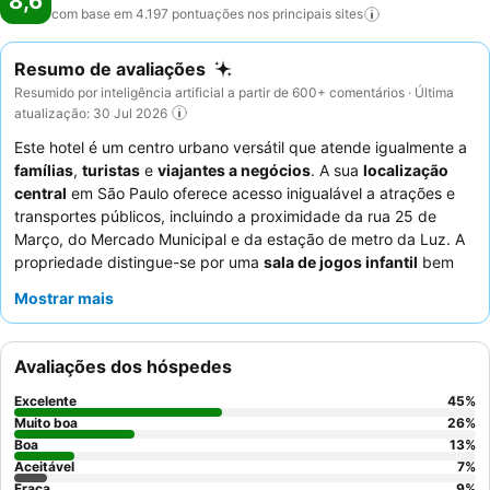
8,6
com base em 4.197 pontuações nos principais
sites
Resumo de avaliações
Resumido por inteligência artificial a partir de 600+ comentários · Última
atualização: 30 Jul 2026
Este hotel é um centro urbano versátil que atende igualmente a
famílias
,
turistas
e
viajantes a negócios
. A sua
localização
central
em São Paulo oferece acesso inigualável a atrações e
transportes públicos, incluindo a proximidade da rua 25 de
Março, do Mercado Municipal e da estação de metro da Luz. A
propriedade distingue-se por uma
sala de jogos infantil
bem
equipada, garantindo o entretenimento dos hóspedes mais
Mostrar mais
jovens. Os hóspedes elogiam consistentemente a
equipe do
hotel
pela sua simpatia excecional e o
excelente pequeno-
almoço
, destacando frequentemente a sua grande variedade.
Avaliações dos hóspedes
Para uma estadia mais espaçosa, considere reservar um dos
quartos familiares
, que são notados pelo seu conforto e
Excelente
45
%
comodidades.
Muito boa
26
%
Boa
13
%
Aceitável
7
%
Fraca
9
%