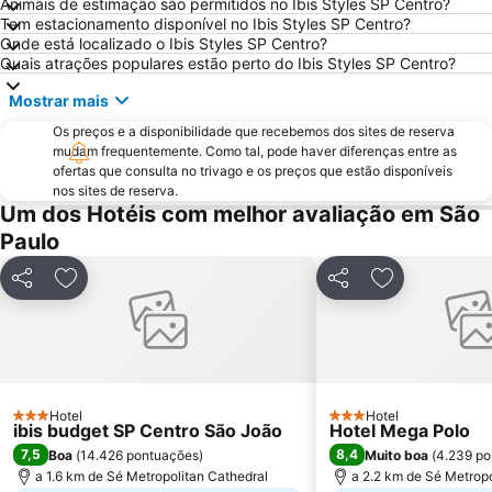
Animais de estimação são permitidos no Ibis Styles SP Centro?
Center Norte
Centro Cultural São Paulo
Tem estacionamento disponível no Ibis Styles SP Centro?
Onde está localizado o Ibis Styles SP Centro?
Largo do Arouche
Shopping Center Iguatemi
Quais atrações populares estão perto do Ibis Styles SP Centro?
Zoológico de São Paulo
Estação da Luz
Mostrar mais
Arena de São Paulo - Arena Corinthians
Centro Antigo de São Paulo
Os preços e a disponibilidade que recebemos dos sites de reserva
Rebouças Convention Center
São Silvestre International Race
mudam frequentemente. Como tal, pode haver diferenças entre as
ofertas que consulta no trivago e os preços que estão disponíveis
Vale do Anhangabaú
Belenzinho
nos sites de reserva.
Mercado Municipal
Book Biennal of São Paulo
Um dos Hotéis com melhor avaliação em São
Paulo
Jardim Botânico de São Paulo
Centro Histórico Embú das Artes
Formula 1 Brazilian Grand Prix
Sao Paulo Carnaval
Partilhar
Adicionar aos favoritos
Partilhar
Adicionar aos
Museu Paulista da USP
Hair Brasil
Estação Sé
Museu do Futebol
Aquário de São Paulo
Expomusic
Pinacoteca do Estado
Memorial da América Latina
Hotel
Hotel
3 Estrelas
3 Estrelas
ibis budget SP Centro São João
Teatro Abril
Bosque Maia
Hotel Mega Polo
7,5
8,4
Boa
(
14.426 pontuações
)
Muito boa
(
4.239 po
Cubatão
FRANCAL - International Shoes and Accessories Fashion Fair
a 1.6 km de Sé Metropolitan Cathedral
a 2.2 km de Sé Metropo