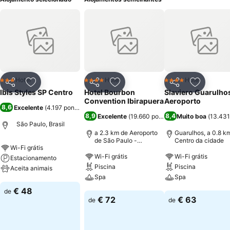
Hotel
Hotel
Hotel
3 Estrelas
4 Estrelas
4 Estrelas
Partilhar
Adicionar aos favoritos
Partilhar
Adicionar aos favoritos
Partilhar
Adicionar
Ibis Styles SP Centro
Hotel Bourbon
Slaviero Guarulho
Convention Ibirapuera
Aeroporto
8,6
Excelente
(
4.197 pontuações
)
8,9
8,4
Excelente
(
19.660 pontuações
Muito boa
)
(
13.431
São Paulo, Brasil
a 2.3 km de Aeroporto
Guarulhos, a 0.8 k
de São Paulo -
Centro da cidade
Wi-Fi grátis
Congonhas
Wi-Fi grátis
Wi-Fi grátis
Estacionamento
Piscina
Piscina
Aceita animais
Spa
Spa
Ver preços
€ 48
de
Ver preços
Ver preços
€ 72
€ 63
de
de