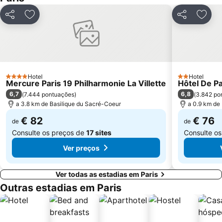
Palais Garnier Opera National de Paris
La Défense
Partilhar
Adicionar aos favoritos
Partilhar
Adici
Les Halles
Nation Metro Station
Galerias Lafayette Paris Haussmann
Jardim de Luxemburgo
St-Germain-des-Prés
10th district Entrepôt
16th district Passy
Châtelet Metro Station
Hotel
Hotel
4 Estrelas
Gare de Lyon Metro Station
Montparnasse Train station
2 Estrelas
Mercure Paris 19 Philharmonie La Villette
Hôtel De P
6,7
6,8
(
7.444 pontuações
)
(
3.842 po
12th district Reuilly
Parc des Princes
a 3.8 km de Basilique du Sacré-Coeur
a 0.9 km de
Moulin Rouge
Gare de Neuilly - Porte Maillot Metro Station
€ 82
€ 76
de
de
Consulte os preços de
17 sites
Consulte o
Ver preços
Ver todas as estadias em Paris
Outras estadias em Paris