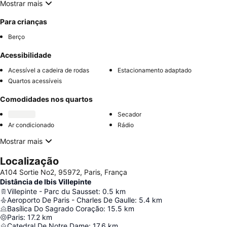
Mostrar mais
Para crianças
Berço
Acessibilidade
Acessível a cadeira de rodas
Estacionamento adaptado
Quartos acessíveis
Comodidades nos quartos
Secador
Ar condicionado
Rádio
Mostrar mais
Localização
A104 Sortie No2, 95972, Paris, França
Distância de Ibis Villepinte
Villepinte - Parc du Sausset
:
0.5
km
Aeroporto De Paris - Charles De Gaulle
:
5.4
km
Basílica Do Sagrado Coração
:
15.5
km
Paris
:
17.2
km
Catedral De Notre Dame
:
17.6
km