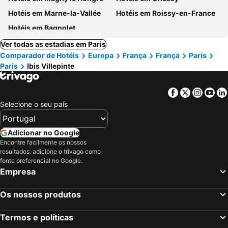
Hotéis em Marne-la-Vallée
Hotéis em Roissy-en-France
Hotéis em Bagnolet
Ver todas as estadias em Paris
Comparador de Hotéis
Europa
França
França
Paris
Paris
Ibis Villepinte
Facebook
Twitter
Insta
Yo
Selecione o seu país
Adicionar no Google
Encontre facilmente os nossos
resultados: adicione o trivago como
fonte preferencial no Google.
Empresa
Os nossos produtos
Termos e políticas