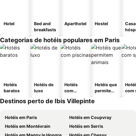
Hotel
Bed and
Aparthotel
Hostel
Casa
breakfasts
hósp
Categorias de hotéis populares em Paris
Hotéis
Hotéis de
Hotéis
Hotéis que
Hoté
baratos
luxo
com
permitem
com 
piscinas
animais
Destinos perto de Ibis Villepinte
Hotéis em Paris
Hotéis em Coupvray
Hotéis em Montévrain
Hotéis em Serris
Hotéis em Magny le Hongre
Hotéis em Chessy