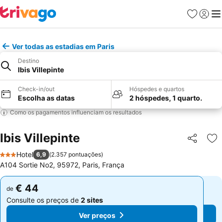
Favoritos
Iniciar
Me
Ver todas as estadias em Paris
Destino
Ibis Villepinte
Check-in/out
Hóspedes e quartos
Escolha as datas
2 hóspedes, 1 quarto.
Como os pagamentos influenciam os resultados
Ibis Villepinte
Partilhar
Ad
Hotel
6,9
(
2.357 pontuações
)
3 Estrelas
A104 Sortie No2, 95972, Paris, França
€ 44
€ 44
de
de
Consulte os preços de
2 sites
Consulte os preços de
2 sites
Ver preços
Ver preços