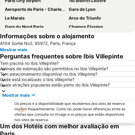
Paris Orly Airport
1st district Louvre
Aeroporto de Paris - Charles de Gaulle
Gare de Lyon
Le Marais
Arco do Triunfo
Gare du Nord Paris
Champs Elysées
Informações sobre o alojamento
58 tour eiffel
Quartier Latin
A104 Sortie No2, 95972, Paris, França
8th district Élysée
9th district Opéra
Mostrar mais
Museu do Louvre
6th district Luxembourg
Perguntas frequentes sobre Ibis Villepinte
Paris Expo Porte de Versailles
5th district Panthéon
Tem piscina no Ibis Villepinte?
Animais de estimação são permitidos no Ibis Villepinte?
Stade de France
Montparnasse
Tem estacionamento disponível no Ibis Villepinte?
7th district Palais Bourbon
15th district Vaugirard
Onde está localizado o Ibis Villepinte?
Quais atrações populares estão perto do Ibis Villepinte?
Disney Village
3rd district Temple
Mostrar mais
Bercy
14th district Observatoire
Os preços e a disponibilidade que recebemos dos sites de reserva
4th district Hôtel-de-Ville
Colina de Montmartre
mudam frequentemente. Como tal, pode haver diferenças entre as
18th district la Butte-Montmartre
11th district Popincourt
ofertas que consulta no trivago e os preços que estão disponíveis
nos sites de reserva.
Notre-Dame Cathedral
Centre commercial International Val d'Europe
Um dos Hotéis com melhor avaliação em
2nd district la Bourse
Palais des Congrès de Paris
Paris