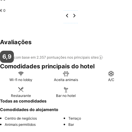
€ 0
Avaliações
6,9
com base em 2.357 pontuações nos principais
sites
Comodidades principais do hotel
Wi-fi no lobby
Aceita animais
A/C
Restaurante
Bar no hotel
Todas as comodidades
Comodidades do alojamento
Centro de negócios
Terraço
Animais permitidos
Bar