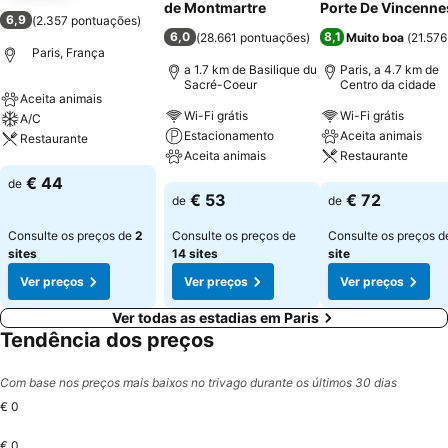
de Montmartre
Porte De Vincenne
6,9
(
2.357 pontuações
)
6,0
8,1
(
28.661 pontuações
)
Muito boa
(
21.57
Paris, França
a 1.7 km de Basilique du
Paris, a 4.7 km de
Sacré-Coeur
Centro da cidade
Aceita animais
Wi-Fi grátis
Wi-Fi grátis
A/C
Estacionamento
Aceita animais
Restaurante
Aceita animais
Restaurante
Ver preços
€ 44
de
Ver preços
Ver preços
€ 53
€ 72
de
de
Consulte os preços de
2
Consulte os preços de
Consulte os preços 
sites
14 sites
site
Ver preços
Ver preços
Ver preços
Ver todas as estadias em Paris
Tendência dos preços
Com base nos preços mais baixos no trivago durante os últimos 30 dias
€ 0
€ 0