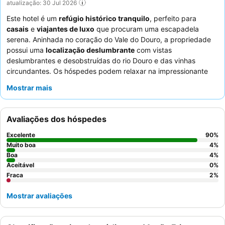
atualização: 30 Jul 2026
Este hotel é um
refúgio histórico tranquilo
, perfeito para
casais
e
viajantes de luxo
que procuram uma escapadela
serena. Aninhada no coração do Vale do Douro, a propriedade
possui uma
localização deslumbrante
com vistas
deslumbrantes e desobstruídas do rio Douro e das vinhas
circundantes. Os hóspedes podem relaxar na impressionante
piscina infinita
com as suas magníficas vistas para o vale. A
Mostrar mais
hospitalidade excecional dos funcionários, que criam um
ambiente familiar, é consistentemente elogiada, assim como o
delicioso e variado
pequeno-almoço
, que inclui elementos
Avaliações dos hóspedes
caseiros e um copo de vinho do Porto de cortesia. Para a melhor
experiência, os hóspedes devem solicitar um quarto com
Excelente
90
%
varanda
para apreciar plenamente as deslumbrantes vistas
Muito boa
4
%
para o rio.
Boa
4
%
Aceitável
0
%
Fraca
2
%
Mostrar avaliações