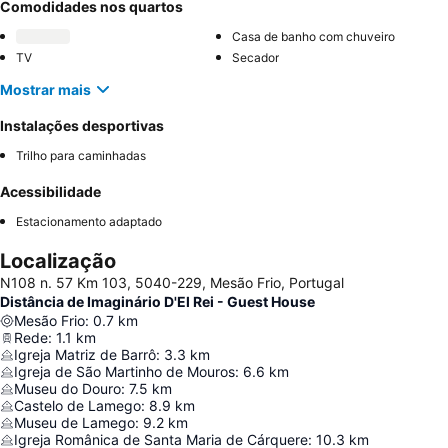
Comodidades nos quartos
Casa de banho com chuveiro
TV
Secador
Mostrar mais
Instalações desportivas
Trilho para caminhadas
Acessibilidade
Estacionamento adaptado
Localização
N108 n. 57 Km 103, 5040-229, Mesão Frio, Portugal
Distância de Imaginário D'El Rei - Guest House
Mesão Frio
:
0.7
km
Rede
:
1.1
km
Igreja Matriz de Barrô
:
3.3
km
Igreja de São Martinho de Mouros
:
6.6
km
Museu do Douro
:
7.5
km
Castelo de Lamego
:
8.9
km
Museu de Lamego
:
9.2
km
Igreja Românica de Santa Maria de Cárquere
:
10.3
km