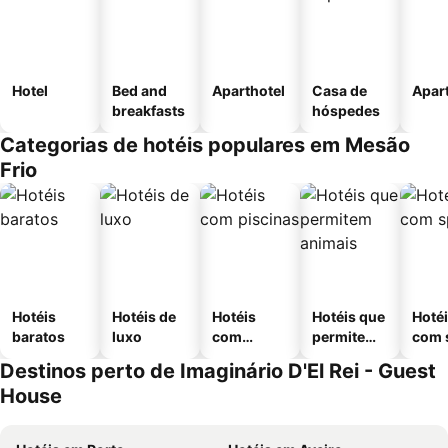
Hotel
Bed and
Aparthotel
Casa de
Apar
breakfasts
hóspedes
Categorias de hotéis populares em Mesão
Frio
Hotéis
Hotéis de
Hotéis
Hotéis que
Hoté
baratos
luxo
com
permitem
com 
piscinas
animais
Destinos perto de Imaginário D'El Rei - Guest
House