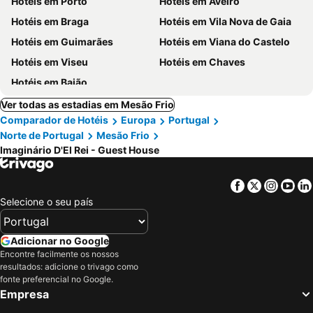
Hotéis em Porto
Hotéis em Aveiro
Hotéis em Braga
Hotéis em Vila Nova de Gaia
Hotéis em Guimarães
Hotéis em Viana do Castelo
Hotéis em Viseu
Hotéis em Chaves
Hotéis em Baião
Ver todas as estadias em Mesão Frio
Comparador de Hotéis
Europa
Portugal
Norte de Portugal
Mesão Frio
Imaginário D'El Rei - Guest House
Facebook
Twitter
Insta
Yo
Selecione o seu país
Adicionar no Google
Encontre facilmente os nossos
resultados: adicione o trivago como
fonte preferencial no Google.
Empresa