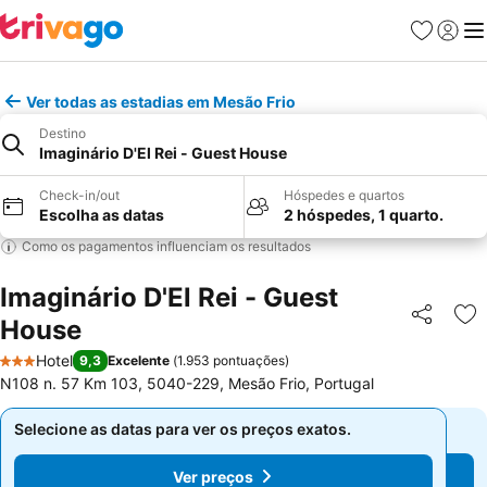
Favoritos
Iniciar
Me
Ver todas as estadias em Mesão Frio
Destino
Imaginário D'El Rei - Guest House
Check-in/out
Hóspedes e quartos
Escolha as datas
2 hóspedes, 1 quarto.
Como os pagamentos influenciam os resultados
Imaginário D'El Rei - Guest
House
Partilhar
Ad
Hotel
9,3
Excelente
(
1.953 pontuações
)
3 Estrelas
N108 n. 57 Km 103, 5040-229, Mesão Frio, Portugal
Selecione as datas para ver os preços exatos.
Selecione as datas para ver os preços exatos.
Ver preços
Ver preços