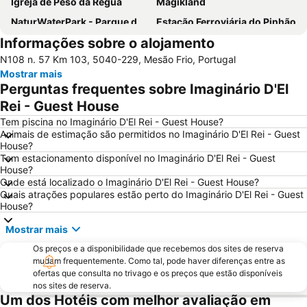
Igreja de Peso da Régua
Magikland
NaturWaterPark - Parque de Diversões do Douro
Estação Ferroviária do Pinhão
Informações sobre o alojamento
Aldeia Rural Preservada de Quintandona
Aquático de Fafe
N108 n. 57 Km 103, 5040-229, Mesão Frio, Portugal
Centro Histórico de Guimarães
Azurara Parque Aventura
Mostrar mais
Igreja de Riba d'Ave
Estação Ferroviária de Régua
Perguntas frequentes sobre Imaginário D'El
Igreja Matriz da Lixa
Ponte e Torre de Ucanha
Rei - Guest House
Aldeia da Pena
Cascata de Fisgas de Ermelo
Tem piscina no Imaginário D'El Rei - Guest House?
Animais de estimação são permitidos no Imaginário D'El Rei - Guest
Parque Natural do Alvão
Estádio da Mata Real
House?
Tem estacionamento disponível no Imaginário D'El Rei - Guest
Castelo de Lamego
Castelo de Guimarães
House?
Bioparque - Parque Florestal de Pisão
Paróquia São Miguel das Caldas de Vizela
Onde está localizado o Imaginário D'El Rei - Guest House?
Quais atrações populares estão perto do Imaginário D'El Rei - Guest
Mosteiro de Grijó
Núcleo Ferroviário de Arco de Baúlhe
House?
Mosteiro de São Pedro de Cête
Praia da Lomba
Mostrar mais
Nossa Senhora do Carmo da Penha
Vila da Longra
Os preços e a disponibilidade que recebemos dos sites de reserva
Santuário de Nossa Senhora da Graça
Praia Fluvial da Folgosa
mudam frequentemente. Como tal, pode haver diferenças entre as
ofertas que consulta no trivago e os preços que estão disponíveis
Convento e Igreja de São Gonçalo
Estádio D. Afonso Henriques
nos sites de reserva.
Um dos Hotéis com melhor avaliação em
Frecha da Mizarela
G. D. Serzedelo - Campo das Oliveiras