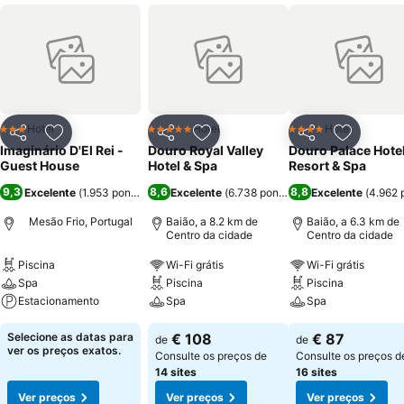
Hotel
Hotel
Hotel
3 Estrelas
5 Estrelas
4 Estrelas
Partilhar
Adicionar aos favoritos
Partilhar
Adicionar aos favoritos
Partilhar
Adicionar
Imaginário D'El Rei -
Douro Royal Valley
Douro Palace Hote
Guest House
Hotel & Spa
Resort & Spa
9,3
8,6
8,8
Excelente
(
1.953 pontuações
Excelente
)
(
6.738 pontuações
Excelente
)
(
4.962 
Mesão Frio, Portugal
Baião, a 8.2 km de
Baião, a 6.3 km de
Centro da cidade
Centro da cidade
Piscina
Wi-Fi grátis
Wi-Fi grátis
Spa
Piscina
Piscina
Estacionamento
Spa
Spa
Selecione as datas para
€ 108
€ 87
de
de
ver os preços exatos.
Consulte os preços de
Consulte os preços d
14 sites
16 sites
Ver preços
Ver preços
Ver preços