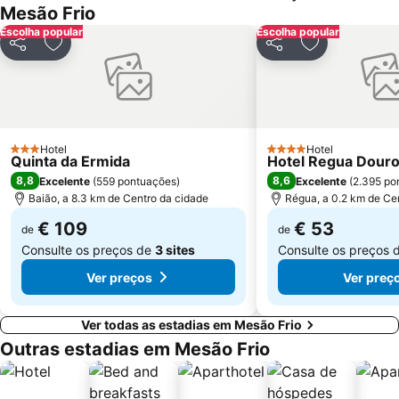
Mesão Frio
Solar do Vinho do Porto
Praia Fluvial de Fornelos
Escolha popular
Escolha popular
Aeródromo de Viseu
Praia de Cepães
Partilhar
Adicionar aos favoritos
Partilhar
Adicionar aos
Aeródromo de Vila Real
Dolce Vita Douro
Caldas de Carlão
Palácio Vila Flor
Miradouro de São Leonardo da Galafura
Rua de Santa María
Praça Santiago
Paço dos Duques de Bragança
Hotel
Hotel
3 Estrelas
4 Estrelas
Quinta da Ermida
Hotel Regua Dour
8,8
8,6
Excelente
(
559 pontuações
)
Excelente
(
2.395 po
Baião, a 8.3 km de Centro da cidade
Régua, a 0.2 km de Ce
€ 109
€ 53
de
de
Consulte os preços de
3 sites
Consulte os preços 
Ver preços
Ver preç
Ver todas as estadias em Mesão Frio
Outras estadias em Mesão Frio