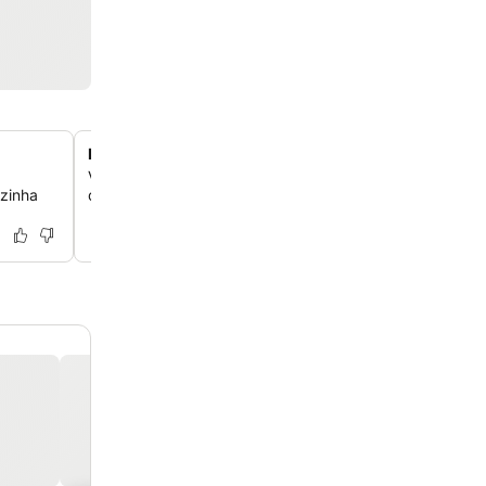
Entretenimento e atividades noturnas
Viva o entretenimento animado de fim de semana, inclu
ozinha
de fado, danças tradicionais e concertos ao ar livre.