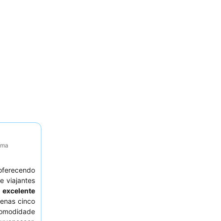
tima
oferecendo
 e viajantes
a
excelente
enas cinco
comodidade