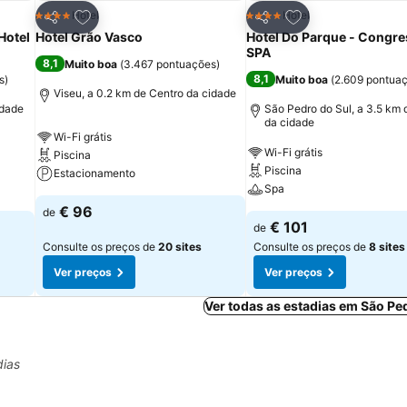
itos
Adicionar aos favoritos
Adicionar aos fav
Hotel
Hotel
4 Estrelas
4 Estrelas
Partilhar
Partilhar
Hotel
Hotel Grão Vasco
Hotel Do Parque - Congre
SPA
8,1
Muito boa
(
3.467 pontuações
)
8,1
s
)
Muito boa
(
2.609 pontua
Viseu, a 0.2 km de Centro da cidade
idade
São Pedro do Sul, a 3.5 km 
da cidade
Wi-Fi grátis
Wi-Fi grátis
Piscina
Piscina
Estacionamento
Spa
€ 96
de
€ 101
de
Consulte os preços de
20 sites
Consulte os preços de
8 sites
Ver preços
Ver preços
Ver todas as estadias em São Pe
dias