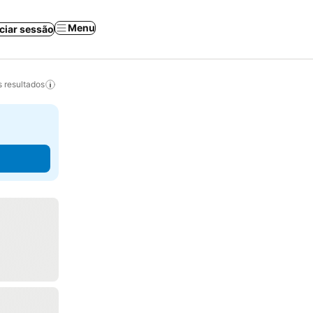
Menu
iciar sessão
 resultados