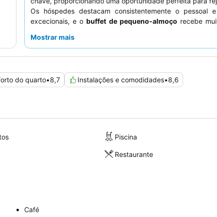
chave, proporcionando uma oportunidade perfeita para re
Os hóspedes destacam consistentemente o pessoal e
excecionais, e o
buffet de pequeno-almoço
recebe muit
pela sua seleção variada. Para uma estadia mais tra
Mostrar mais
hóspedes podem preferir quartos nos andares superiores.
orto do quarto
•
8,7
Instalações e comodidades
•
8,6
tos
Piscina
Restaurante
Café