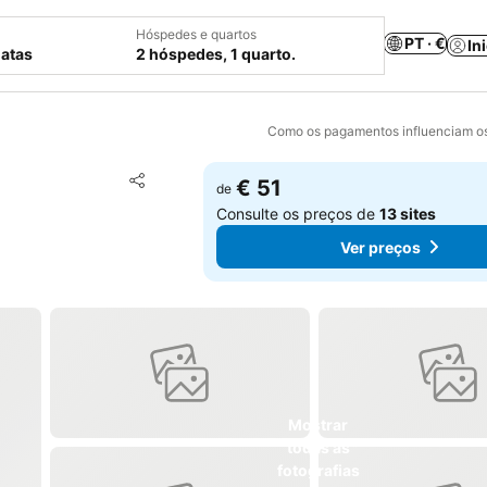
Hóspedes e quartos
PT · €
In
datas
2 hóspedes, 1 quarto.
Como os pagamentos influenciam os
Adicionar aos favoritos
€ 51
de
Partilhar
Consulte os preços de
13 sites
Ver preços