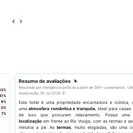
Resumo de avaliações
Resumido por inteligência artificial a partir de 200+ comentários · Úl
43
%
atualização: 30 Jul 2026
41
%
9
%
Este hotel é uma propriedade encantadora e icónica, 
0
%
uma
atmosfera romântica e tranquila
, ideal para casais
7
%
de luxo que procuram relaxamento. Possui um
localização
em frente ao Rio Vouga, com as termas a ap
minutos a pé. As
termas
, muito elogiadas, são uma 