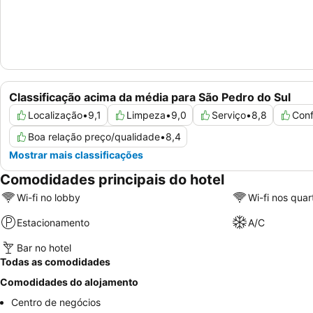
Classificação acima da média para São Pedro do Sul
Localização
•
9,1
Limpeza
•
9,0
Serviço
•
8,8
Conf
Boa relação preço/qualidade
•
8,4
Mostrar mais classificações
Comodidades principais do hotel
Wi-fi no lobby
Wi-fi nos quar
Estacionamento
A/C
Bar no hotel
Todas as comodidades
Comodidades do alojamento
Centro de negócios