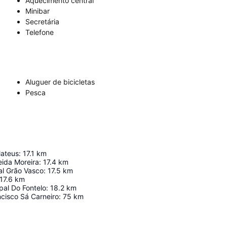
Aquecimento central
Minibar
Secretária
Telefone
Aluguer de bicicletas
Pesca
Mateus
:
17.1
km
ida Moreira
:
17.4
km
l Grão Vasco
:
17.5
km
17.6
km
pal Do Fontelo
:
18.2
km
cisco Sá Carneiro
:
75
km