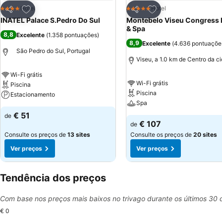
Adicionar aos favoritos
Adicionar aos favor
Hotel
Hotel
4 Estrelas
5 Estrelas
Partilhar
Partilhar
INATEL Palace S.Pedro Do Sul
Montebelo Viseu Congress 
& Spa
8,8
Excelente
(
1.358 pontuações
)
8,9
Excelente
(
4.636 pontuaçõe
São Pedro do Sul, Portugal
Viseu, a 1.0 km de Centro da c
Wi-Fi grátis
Wi-Fi grátis
Piscina
Piscina
Estacionamento
Spa
€ 51
de
€ 107
de
Consulte os preços de
13 sites
Consulte os preços de
20 sites
Ver preços
Ver preços
Tendência dos preços
Com base nos preços mais baixos no trivago durante os últimos 30 
€ 0