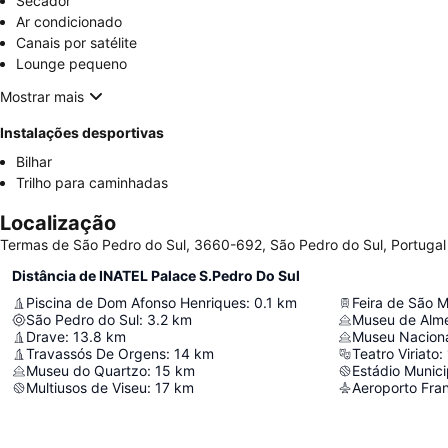
Secador
Ar condicionado
Canais por satélite
Lounge pequeno
Mostrar mais
Instalações desportivas
Bilhar
Trilho para caminhadas
Localização
Termas de São Pedro do Sul, 3660-692, São Pedro do Sul, Portugal
Distância de INATEL Palace S.Pedro Do Sul
Piscina de Dom Afonso Henriques
:
0.1
km
Feira de São 
São Pedro do Sul
:
3.2
km
Museu de Alme
Drave
:
13.8
km
Museu Naciona
Travassós De Orgens
:
14
km
Teatro Viriato
:
Museu do Quartzo
:
15
km
Estádio Munici
Multiusos de Viseu
:
17
km
Aeroporto Fran