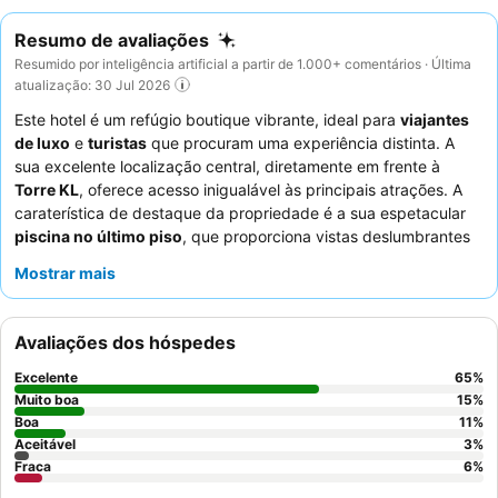
Resumo de avaliações
Resumido por inteligência artificial a partir de 1.000+ comentários · Última
atualização: 30 Jul 2026
Este hotel é um refúgio boutique vibrante, ideal para
viajantes
de luxo
e
turistas
que procuram uma experiência distinta. A
sua excelente localização central, diretamente em frente à
Torre KL
, oferece acesso inigualável às principais atrações. A
caraterística de destaque da propriedade é a sua espetacular
piscina no último piso
, que proporciona vistas deslumbrantes
sobre a cidade. Os hóspedes elogiam consistentemente o
staff
Mostrar mais
excecionalmente simpático e atencioso, e o diversificado
buffet
de pequeno-almoço
com opções continentais e asiáticas. Para
vistas melhoradas, os hóspedes são aconselhados a optar por
Avaliações dos hóspedes
andares mais altos ou unidades de canto.
Excelente
65
%
Muito boa
15
%
Boa
11
%
Aceitável
3
%
Fraca
6
%