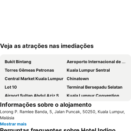
Veja as atrações nas imediações
Ampliar mapa
Bukit Bintang
Aeroporto Internacional de Kuala Lumpur KLIA
Torres Gêmeas Petronas
Kuala Lumpur Sentral
Central Market Kuala Lumpur
Chinatown
Lot 10
Terminal Bersepadu Selatan
Airport Sultan Abdul Aziz Shah
Kuala Lumpur Convention Centre
Informações sobre o alojamento
Aquaria
Petaling Street
Lorong P. Ramlee Banda, 5, Jalan Puncak, 50250, Kuala Lumpur,
Suria KLCC
Masjid Jamek
Malásia
Jalan Tunku Abdul Rahman
Old Central Station
Mostrar mais
Perguntas frequentes sobre Hotel Indigo