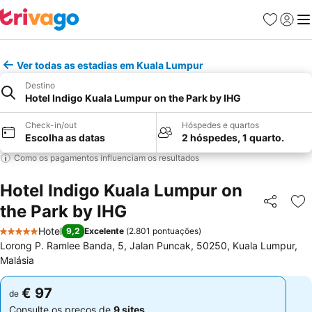
Favoritos
Iniciar
Me
Ver todas as estadias em Kuala Lumpur
Destino
Hotel Indigo Kuala Lumpur on the Park by IHG
Check-in/out
Hóspedes e quartos
Escolha as datas
2 hóspedes, 1 quarto.
Como os pagamentos influenciam os resultados
Hotel Indigo Kuala Lumpur on
the Park by IHG
Partilhar
Ad
Hotel
9,2
Excelente
(
2.801 pontuações
)
5 Estrelas
Lorong P. Ramlee Banda, 5, Jalan Puncak, 50250, Kuala Lumpur,
Malásia
€ 97
€ 97
de
de
Consulte os preços de
9 sites
Consulte os preços de
9 sites