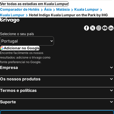
Ver todas as estadias em Kuala Lumpur
Comparador de Hotéis
Ásia
Malásia
Kuala Lumpur
Kuala Lumpur
Hotel Indigo Kuala Lumpur on the Park by IHG
Facebook
Twitter
Insta
Yo
Selecione o seu país
Adicionar no Google
Encontre facilmente os nossos
resultados: adicione o trivago como
fonte preferencial no Google.
Empresa
Os nossos produtos
Termos e políticas
Suporte