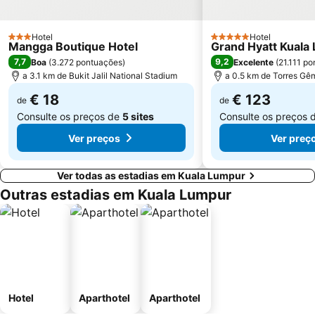
Hotel
Hotel
3 Estrelas
5 Estrelas
Mangga Boutique Hotel
Grand Hyatt Kuala
7,7
9,2
Boa
(
3.272 pontuações
)
Excelente
(
21.111 p
a 3.1 km de Bukit Jalil National Stadium
a 0.5 km de Torres Gê
€ 18
€ 123
de
de
Consulte os preços de
5 sites
Consulte os preços 
Ver preços
Ver preç
Ver todas as estadias em Kuala Lumpur
Outras estadias em Kuala Lumpur
Hotel
Aparthotel
Aparthotel