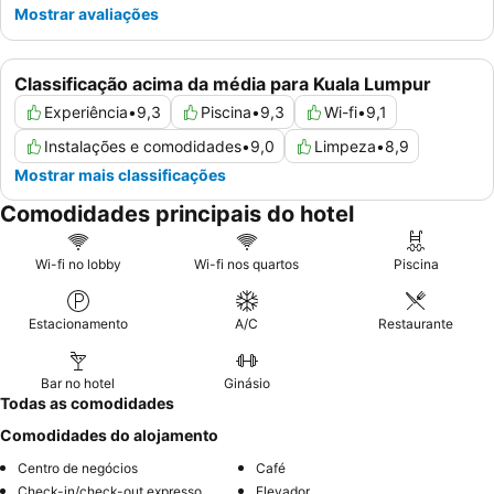
Mostrar avaliações
Classificação acima da média para Kuala Lumpur
Experiência
•
9,3
Piscina
•
9,3
Wi-fi
•
9,1
Instalações e comodidades
•
9,0
Limpeza
•
8,9
Mostrar mais classificações
Comodidades principais do hotel
Wi-fi no lobby
Wi-fi nos quartos
Piscina
Estacionamento
A/C
Restaurante
Bar no hotel
Ginásio
Todas as comodidades
Comodidades do alojamento
Centro de negócios
Café
Check-in/check-out expresso
Elevador