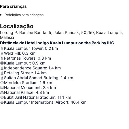
Para crianças
Refeições para crianças
Localização
Lorong P. Ramlee Banda, 5, Jalan Puncak, 50250, Kuala Lumpur,
Malásia
Distância de Hotel Indigo Kuala Lumpur on the Park by IHG
Kuala Lumpur Tower
:
0.2
km
Weld Hill
:
0.3
km
Petronas Towers
:
0.8
km
Kuala Lumpur
:
0.9
km
Independence Square
:
1.4
km
Petaling Street
:
1.4
km
Sultan Abdul Samad Building
:
1.4
km
Merdeka Stadium
:
1.6
km
National Monument
:
2.5
km
National Palace
:
4.8
km
Bukit Jalil National Stadium
:
11.1
km
Kuala Lumpur International Airport
:
46.4
km