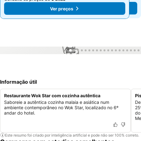
Ver preços
Ver preços
1 / 99
Informação útil
Restaurante Wok Star com cozinha autêntica
Pi
Saboreie a autêntica cozinha malaia e asiática num
De
ambiente contemporâneo no Wok Star, localizado no 6º
25
andar do hotel.
do
Me
Este resumo foi criado por inteligência artificial e pode não ser 100% correto.