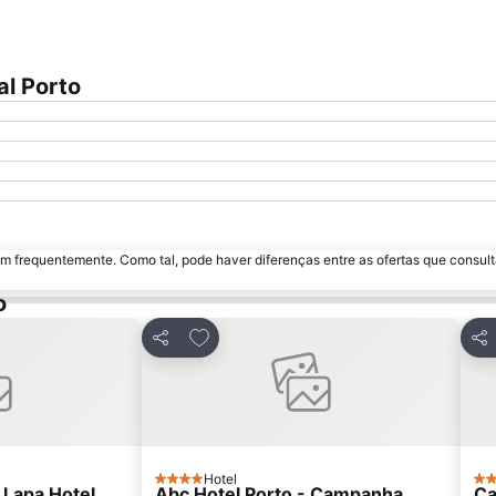
al Porto
m frequentemente. Como tal, pode haver diferenças entre as ofertas que consult
o
avoritos
Adicionar aos favoritos
Partilhar
Par
Hotel
4 Estrelas
4 E
 Lapa Hotel
Abc Hotel Porto - Campanha
Ca