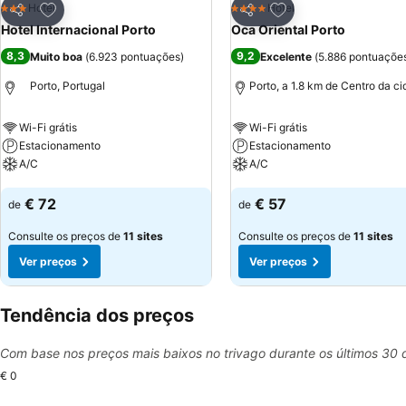
Adicionar aos favoritos
Adicionar aos favor
Hotel
Hotel
3 Estrelas
4 Estrelas
Partilhar
Partilhar
Hotel Internacional Porto
Oca Oriental Porto
8,3
9,2
Muito boa
(
6.923 pontuações
)
Excelente
(
5.886 pontuaçõe
Porto, Portugal
Porto, a 1.8 km de Centro da c
Wi-Fi grátis
Wi-Fi grátis
Estacionamento
Estacionamento
A/C
A/C
Ver preços
Ver preços
€ 72
€ 57
de
de
Consulte os preços de
11 sites
Consulte os preços de
11 sites
Ver preços
Ver preços
Tendência dos preços
Com base nos preços mais baixos no trivago durante os últimos 30 
€ 0