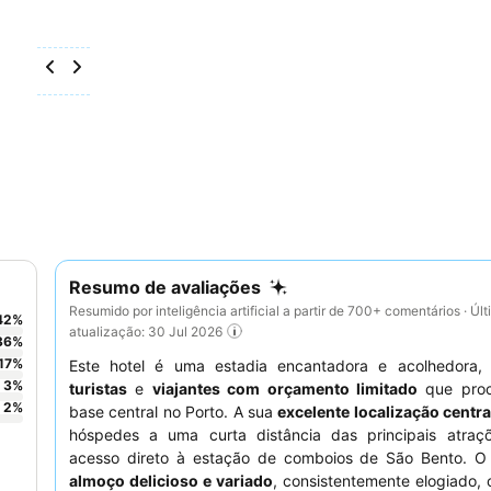
Resumo de avaliações
Resumido por inteligência artificial a partir de 700+ comentários · Úl
42
%
atualização: 30 Jul 2026
36
%
17
%
Este hotel é uma estadia encantadora e acolhedora, 
3
%
turistas
e
viajantes com orçamento limitado
que pro
2
%
base central no Porto. A sua
excelente localização centra
hóspedes a uma curta distância das principais atra
acesso direto à estação de comboios de São Bento. 
almoço delicioso e variado
, consistentemente elogiado,