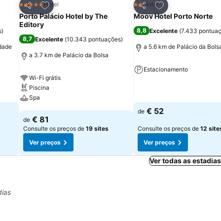
itos
Adicionar aos favoritos
Adicionar aos fav
Hotel
Hotel
5 Estrelas
2 Estrelas
Partilhar
Partilhar
Porto Palácio Hotel by The
Moov Hotel Porto Norte
Editory
8,8
s
)
Excelente
(
7.433 pontua
8,7
Excelente
(
10.343 pontuações
)
idade
a 5.6 km de Palácio da Bols
a 3.7 km de Palácio da Bolsa
Estacionamento
Wi-Fi grátis
Piscina
Ver preços
Spa
€ 52
de
Ver preços
€ 81
de
Consulte os preços de
19 sites
Consulte os preços de
12 site
Ver preços
Ver preços
Ver todas as estadia
dias