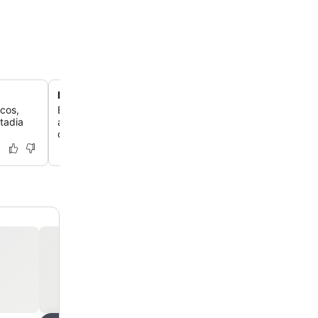
Localização central privilegiada
cos,
Explore o Porto com facilidade a partir de uma localizaç
tadia
apenas 2 minutos a pé da Estação de Metrô Aliados e a
da Estação de Trem de São Bento.