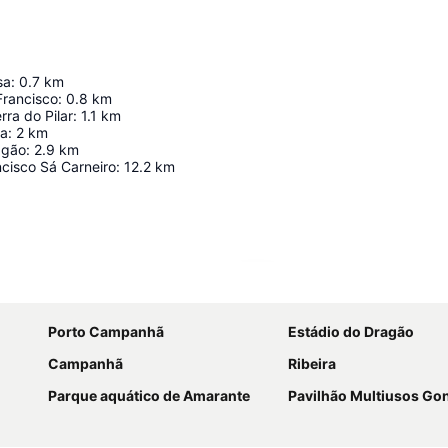
sa
:
0.7
km
Francisco
:
0.8
km
rra do Pilar
:
1.1
km
ca
:
2
km
agão
:
2.9
km
cisco Sá Carneiro
:
12.2
km
Ampliar mapa
Porto Campanhã
Estádio do Dragão
Campanhã
Ribeira
Parque aquático de Amarante
Pavilhão Multiusos G