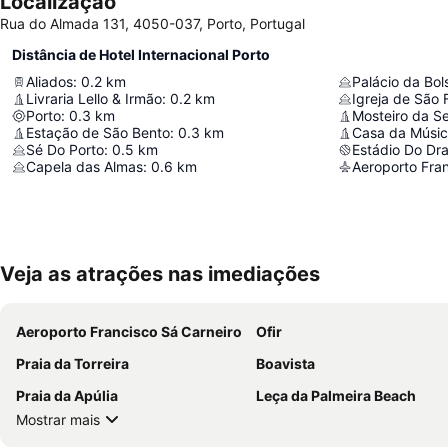
Localização
Rua do Almada 131, 4050-037, Porto, Portugal
Distância de Hotel Internacional Porto
Aliados
:
0.2
km
Palácio da Bol
Livraria Lello & Irmão
:
0.2
km
Igreja de São 
Porto
:
0.3
km
Mosteiro da Se
Estação de São Bento
:
0.3
km
Casa da Músi
Sé Do Porto
:
0.5
km
Estádio Do Dr
Capela das Almas
:
0.6
km
Aeroporto Fran
Veja as atrações nas imediações
Aeroporto Francisco Sá Carneiro
Ofir
Praia da Torreira
Boavista
Praia da Apúlia
Leça da Palmeira Beach
Mostrar mais