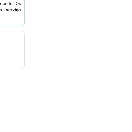
e cedo. Os
o serviço
 Para uma
 com
janelas