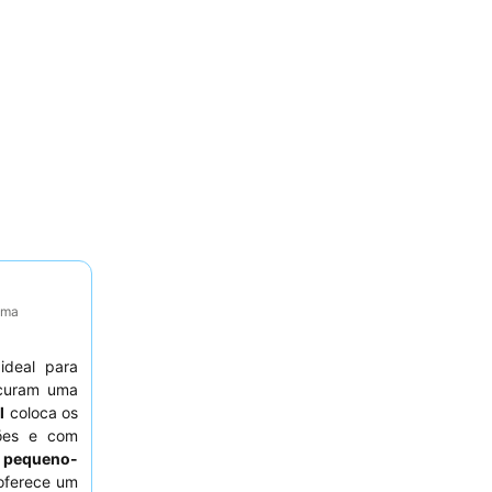
tima
ideal para
curam uma
l
coloca os
ções e com
O
pequeno-
 oferece um