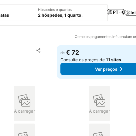
Hóspedes e quartos
PT · €
In
datas
2 hóspedes, 1 quarto.
Como os pagamentos influenciam os
Adicionar aos favoritos
€ 72
de
Partilhar
Consulte os preços de
11 sites
Ver preços
A carregar
A carregar