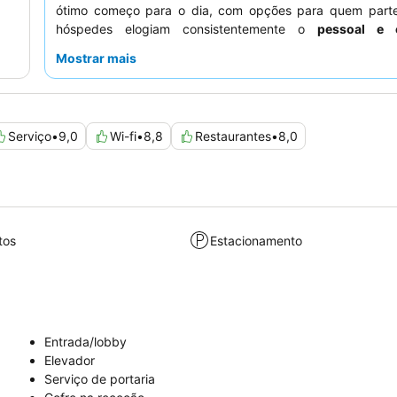
ótimo começo para o dia, com opções para quem part
hóspedes elogiam consistentemente o
pessoal e 
excecionais
, destacando a sua simpatia e atenção.
Mostrar mais
experiência mais tranquila, considere pedir um quarto
com vidros duplos
.
Serviço
•
9,0
Wi-fi
•
8,8
Restaurantes
•
8,0
tos
Estacionamento
Entrada/lobby
Elevador
Serviço de portaria