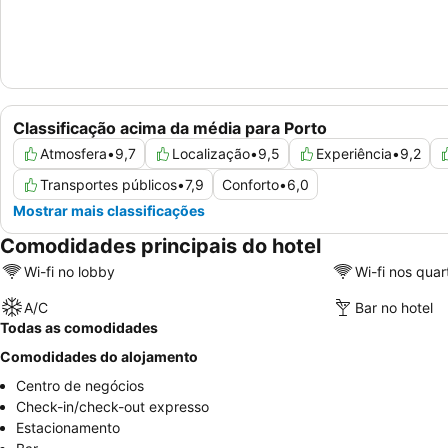
Classificação acima da média para Porto
Atmosfera
•
9,7
Localização
•
9,5
Experiência
•
9,2
Transportes públicos
•
7,9
Conforto
•
6,0
Mostrar mais classificações
Comodidades principais do hotel
Wi-fi no lobby
Wi-fi nos quar
A/C
Bar no hotel
Todas as comodidades
Comodidades do alojamento
Centro de negócios
Check-in/check-out expresso
Estacionamento