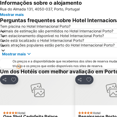
Informações sobre o alojamento
Rua do Almada 131, 4050-037, Porto, Portugal
Mostrar mais
Perguntas frequentes sobre Hotel Internacion
Tem piscina no Hotel Internacional Porto?
Animais de estimação são permitidos no Hotel Internacional Porto?
Tem estacionamento disponível no Hotel Internacional Porto?
Onde está localizado o Hotel Internacional Porto?
Quais atrações populares estão perto do Hotel Internacional Porto?
Mostrar mais
Os preços e a disponibilidade que recebemos dos sites de reserva muda
trivago e os preços que estão disponíveis nos sites de reserva.
Um dos Hotéis com melhor avaliação em Port
Adicionar aos favoritos
Adicionar aos f
Partilhar
Partilhar
Hotel
Hotel
5 Estrelas
5 Estrelas
One Shot Cedofeita Palace
Renaissance Porto