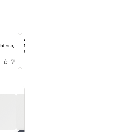
Acesso à academia
interno,
Mantenha sua rotina de exercícios na academia do hote
para você se manter ativo durante sua estadia.