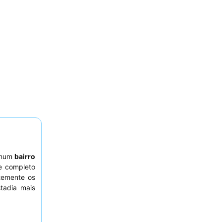
o num
bairro
e completo
temente os
tadia mais