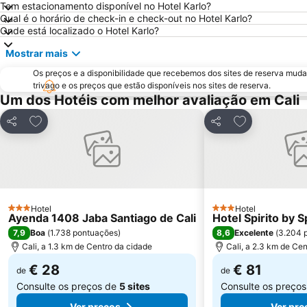
Tem estacionamento disponível no Hotel Karlo?
Qual é o horário de check-in e check-out no Hotel Karlo?
Onde está localizado o Hotel Karlo?
Mostrar mais
Os preços e a disponibilidade que recebemos dos sites de reserva muda
trivago e os preços que estão disponíveis nos sites de reserva.
Um dos Hotéis com melhor avaliação em Cali
Adicionar aos favoritos
Adicionar aos 
Partilhar
Partilhar
Hotel
Hotel
3 Estrelas
3 Estrelas
Ayenda 1408 Jaba Santiago de Cali
Hotel Spirito by 
7,9
8,6
Boa
(
1.738 pontuações
)
Excelente
(
3.204 
Cali, a 1.3 km de Centro da cidade
Cali, a 2.3 km de Ce
€ 28
€ 81
de
de
Consulte os preços de
5 sites
Consulte os preço
Ver preços
Ver pre