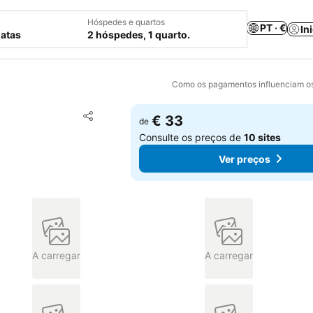
Hóspedes e quartos
PT · €
In
datas
2 hóspedes, 1 quarto.
Como os pagamentos influenciam os
Adicionar aos favoritos
€ 33
de
Partilhar
Consulte os preços de
10 sites
Ver preços
A carregar
A carregar