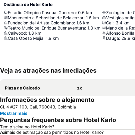
Distância de Hotel Karlo
Estadio Olímpico Pascual Guerrero
:
0.6
km
Zoológico de C
Monumento a Sebastian de Belalcazar
:
1.6
km
Vestigios anti
Fundación del Artista Colombiano
:
1.6
km
Cali
:
3.4
km
Teatro Municipal Enrique Buenaventura
:
1.8
km
Mano de la Res
Caliwood
:
1.8
km
Casa Obeso Mejìa
:
1.9
km
Dauga
:
29.9
k
Veja as atrações nas imediações
Plaza de Caicedo
zx
Informações sobre o alojamento
Cl. 4 #27-100, Cali, 760043, Colômbia
Mostrar mais
Perguntas frequentes sobre Hotel Karlo
Tem piscina no Hotel Karlo?
Animais de estimação são permitidos no Hotel Karlo?