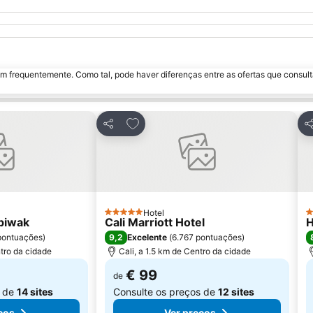
m frequentemente. Como tal, pode haver diferenças entre as ofertas que consult
favoritos
Adicionar aos favoritos
Partilhar
Pa
Hotel
5 Estrelas
4
Spiwak
Cali Marriott Hotel
H
9,2
pontuações
)
Excelente
(
6.767 pontuações
)
ntro da cidade
Cali, a 1.5 km de Centro da cidade
€ 99
de
s de
14 sites
Consulte os preços de
12 sites
ços
Ver preços