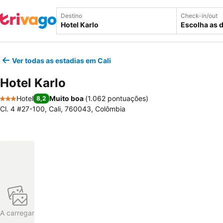
Destino
Check-in/out
Escolha as 
Ver todas as estadias em Cali
Hotel Karlo
Hotel
Muito boa
(
1.062 pontuações
)
8,2
3 Estrelas
Cl. 4 #27-100, Cali, 760043, Colômbia
A carregar