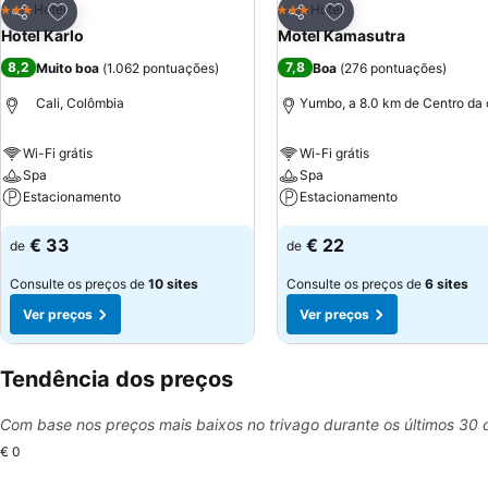
Adicionar aos favoritos
Adicionar aos favor
Hotel
Hotel
3 Estrelas
3 Estrelas
Partilhar
Partilhar
Hotel Karlo
Motel Kamasutra
8,2
7,8
Muito boa
(
1.062 pontuações
)
Boa
(
276 pontuações
)
Cali, Colômbia
Yumbo, a 8.0 km de Centro da
Wi-Fi grátis
Wi-Fi grátis
Spa
Spa
Estacionamento
Estacionamento
Ver preços
Ver preços
€ 33
€ 22
de
de
Consulte os preços de
10 sites
Consulte os preços de
6 sites
Ver preços
Ver preços
Tendência dos preços
Com base nos preços mais baixos no trivago durante os últimos 30 
€ 0