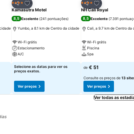
itos
Adicionar aos favoritos
Adicionar aos fav
Hotel
Hotel
4 Estrelas
4 Estrelas
Partilhar
Partilhar
Kamasutra Motel
NH Cali Royal
8,5
8,5
Excelente
(
241 pontuações
)
Excelente
(
7.391 pontuaç
 cidade
Yumbo, a 8.1 km de Centro da cidade
Cali, a 9.7 km de Centro da
Wi-Fi grátis
Wi-Fi grátis
Estacionamento
Piscina
A/C
Spa
Ver preços
Ver preços
Selecione as datas para ver os
€ 51
de
preços exatos.
Consulte os preços de
13 site
Ver preços
Ver preços
Ver todas as estadi
dias