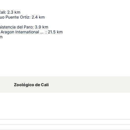
ali
:
2.3
km
guo Puente Ortiz
:
2.4
km
istencia del Paro
:
3.9
km
Alfonso Bonilla Aragon International Airport
:
21.5
km
m
Ampliar mapa
Zoológico de Cali