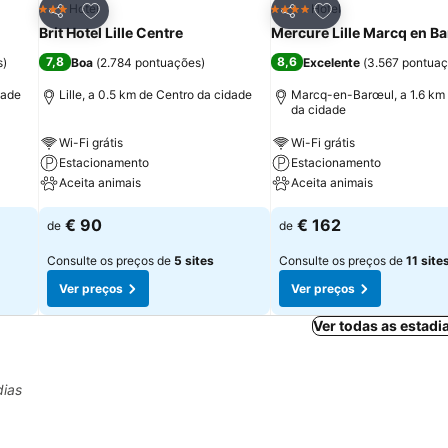
itos
Adicionar aos favoritos
Adicionar aos fav
Hotel
Hotel
3 Estrelas
4 Estrelas
Partilhar
Partilhar
Brit Hotel Lille Centre
Mercure Lille Marcq en Ba
7,8
8,6
s
)
Boa
(
2.784 pontuações
)
Excelente
(
3.567 pontua
dade
Lille, a 0.5 km de Centro da cidade
Marcq-en-Barœul, a 1.6 km
da cidade
Wi-Fi grátis
Wi-Fi grátis
Estacionamento
Estacionamento
Aceita animais
Aceita animais
€ 90
€ 162
de
de
Consulte os preços de
5 sites
Consulte os preços de
11 site
Ver preços
Ver preços
Ver todas as estadia
dias