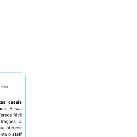
ltima
tas
,
casais
ica. A sua
erece fácil
atrações. O
que oferece
ente o
staff