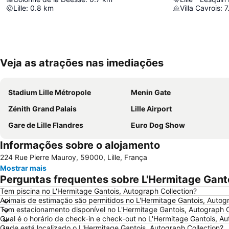
Lille
:
0.8
km
Villa Cavrois
:
7
Veja as atrações nas imediações
Stadium Lille Métropole
Menin Gate
Zénith Grand Palais
Lille Airport
Gare de Lille Flandres
Euro Dog Show
Informações sobre o alojamento
224 Rue Pierre Mauroy, 59000, Lille, França
Mostrar mais
Perguntas frequentes sobre L'Hermitage Ganto
Tem piscina no L'Hermitage Gantois, Autograph Collection?
Animais de estimação são permitidos no L'Hermitage Gantois, Autogr
Tem estacionamento disponível no L'Hermitage Gantois, Autograph C
Qual é o horário de check-in e check-out no L'Hermitage Gantois, Au
Onde está localizado o L'Hermitage Gantois, Autograph Collection?