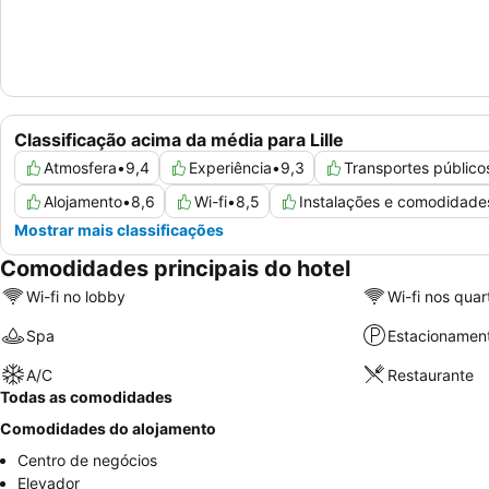
Classificação acima da média para Lille
Atmosfera
•
9,4
Experiência
•
9,3
Transportes público
Alojamento
•
8,6
Wi-fi
•
8,5
Instalações e comodidade
Mostrar mais classificações
Comodidades principais do hotel
Wi-fi no lobby
Wi-fi nos quar
Spa
Estacionamen
A/C
Restaurante
Todas as comodidades
Comodidades do alojamento
Centro de negócios
Elevador