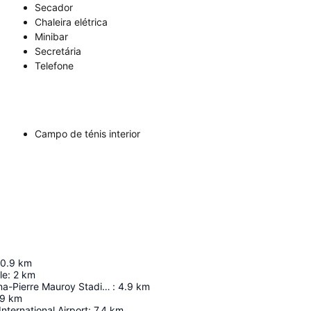
Secador
Chaleira elétrica
Minibar
Secretária
Telefone
Campo de ténis interior
0.9
km
le
:
2
km
Decathlon Arena-Pierre Mauroy Stadium
:
4.9
km
.9
km
 International Airport
:
7.4
km