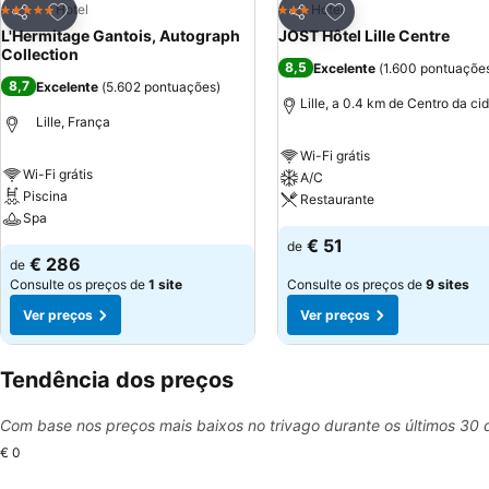
Adicionar aos favoritos
Adicionar aos favor
Hotel
Hotel
5 Estrelas
3 Estrelas
Partilhar
Partilhar
L'Hermitage Gantois, Autograph
JOST Hôtel Lille Centre
Collection
8,5
Excelente
(
1.600 pontuaçõe
8,7
Excelente
(
5.602 pontuações
)
Lille, a 0.4 km de Centro da ci
Lille, França
Wi-Fi grátis
Wi-Fi grátis
A/C
Piscina
Restaurante
Spa
€ 51
de
€ 286
de
Consulte os preços de
1 site
Consulte os preços de
9 sites
Ver preços
Ver preços
Tendência dos preços
Com base nos preços mais baixos no trivago durante os últimos 30 
€ 0