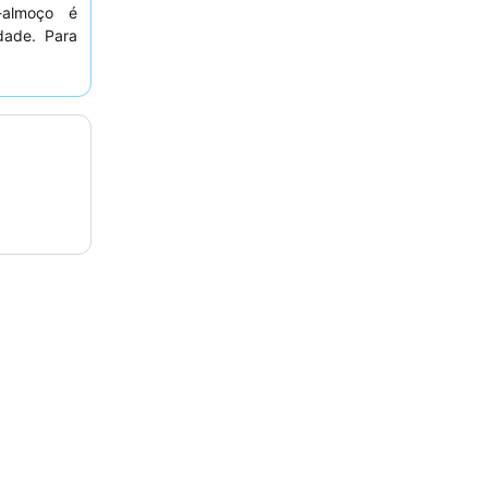
-almoço é
dade. Para
o jardim.