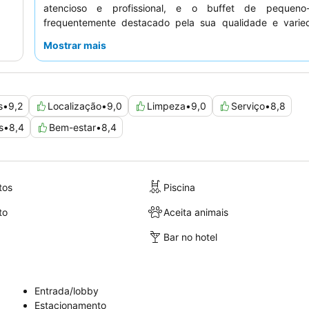
atencioso e profissional, e o buffet de pequeno
frequentemente destacado pela sua qualidade e varie
uma estadia mais tranquila, escolha um quarto virado para 
Mostrar mais
s
•
9,2
Localização
•
9,0
Limpeza
•
9,0
Serviço
•
8,8
s
•
8,4
Bem-estar
•
8,4
tos
Piscina
to
Aceita animais
Bar no hotel
Entrada/lobby
Estacionamento