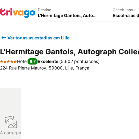
Destino
Check-in/out
Escolha as 
Ver todas as estadias em Lille
L'Hermitage Gantois, Autograph Colle
Hotel
Excelente
(
5.602 pontuações
)
8,7
5 Estrelas
224 Rue Pierre Mauroy, 59000, Lille, França
A carregar