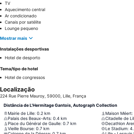
TV
Aquecimento central
Ar condicionado
Canais por satélite
Lounge pequeno
Mostrar mais
Instalações desportivas
Hotel de desporto
Tema/tipo de hotel
Hotel de congressos
Localização
224 Rue Pierre Mauroy, 59000, Lille, França
Distância de L'Hermitage Gantois, Autograph Collection
Mairie de Lille
:
0.2
km
Maison Méert
:
Palais des Beaux-Arts
:
0.4
km
Citadelle de Lil
Place du Général de Gaulle
:
0.7
km
Vieille Bourse
:
0.7
km
Le Stadium
:
4
Colonne de la Déesse
:
0.7
km
Lille - Lesquin