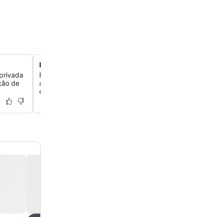
Piscina interior aquecida e hammam
 privada
Relaxe no Spa by Hermitage Gantois, que oferece uma 
ção de
aquecida com jatos de balneoterapia para as costas e 
de um tradicional banho turco.