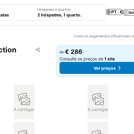
Hóspedes e quartos
PT · €
In
datas
2 hóspedes, 1 quarto.
Como os pagamentos influenciam os
ction
Adicionar aos favoritos
€ 286
de
Partilhar
Consulte os preços de
1 site
Ver preços
A carregar
A carregar