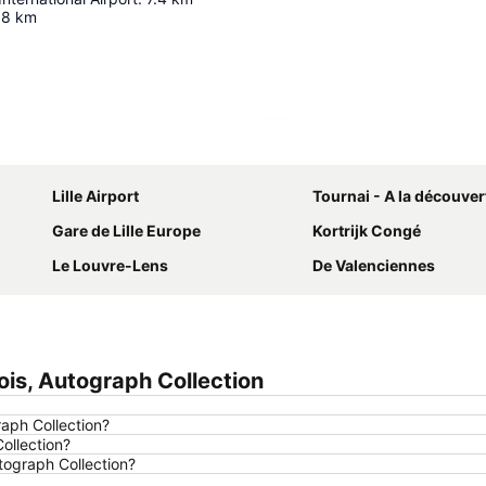
.8
km
Ampliar mapa
Lille Airport
Tournai - A la découverte de
Gare de Lille Europe
Kortrijk Congé
Le Louvre-Lens
De Valenciennes
is, Autograph Collection
aph Collection?
ollection?
tograph Collection?