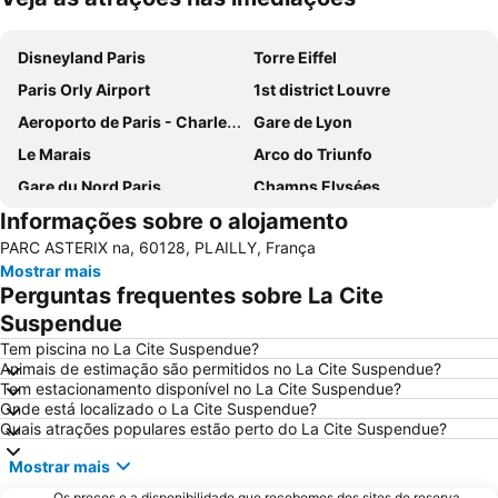
Ampliar mapa
Disneyland Paris
Torre Eiffel
Paris Orly Airport
1st district Louvre
Aeroporto de Paris - Charles de Gaulle
Gare de Lyon
Le Marais
Arco do Triunfo
Gare du Nord Paris
Champs Elysées
Informações sobre o alojamento
58 tour eiffel
Quartier Latin
PARC ASTERIX na, 60128, PLAILLY, França
8th district Élysée
9th district Opéra
Mostrar mais
Museu do Louvre
6th district Luxembourg
Perguntas frequentes sobre La Cite
Paris Expo Porte de Versailles
5th district Panthéon
Suspendue
Stade de France
Montparnasse
Tem piscina no La Cite Suspendue?
Animais de estimação são permitidos no La Cite Suspendue?
7th district Palais Bourbon
15th district Vaugirard
Tem estacionamento disponível no La Cite Suspendue?
Onde está localizado o La Cite Suspendue?
Disney Village
3rd district Temple
Quais atrações populares estão perto do La Cite Suspendue?
Bercy
14th district Observatoire
Mostrar mais
4th district Hôtel-de-Ville
Airport Beauvais-Tillé
Os preços e a disponibilidade que recebemos dos sites de reserva