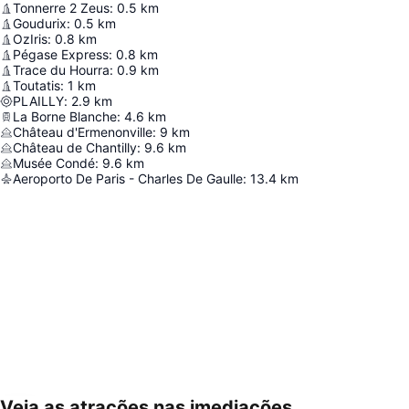
Tonnerre 2 Zeus
:
0.5
km
Goudurix
:
0.5
km
OzIris
:
0.8
km
Pégase Express
:
0.8
km
Trace du Hourra
:
0.9
km
Toutatis
:
1
km
PLAILLY
:
2.9
km
La Borne Blanche
:
4.6
km
Château d'Ermenonville
:
9
km
Château de Chantilly
:
9.6
km
Musée Condé
:
9.6
km
Aeroporto De Paris - Charles De Gaulle
:
13.4
km
Veja as atrações nas imediações