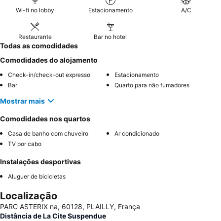
Wi-fi no lobby
Estacionamento
A/C
Restaurante
Bar no hotel
Todas as comodidades
Comodidades do alojamento
Check-in/check-out expresso
Estacionamento
Bar
Quarto para não fumadores
Mostrar mais
Comodidades nos quartos
Casa de banho com chuveiro
Ar condicionado
TV por cabo
Instalações desportivas
Aluguer de bicicletas
Localização
PARC ASTERIX na, 60128, PLAILLY, França
Distância de La Cite Suspendue