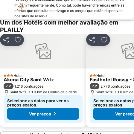
Colina de Montmartre
18th district la Butte-Montmartre
mudam frequentemente. Como tal, pode haver diferenças entre as
ofertas que consulta no trivago e os preços que estão disponíveis
11th district Popincourt
Notre-Dame Cathedral
nos sites de reserva.
Centre commercial International Val d'Europe
2nd district la Bourse
Um dos Hotéis com melhor avaliação em
PLAILLY
Palais des Congrès de Paris
Palais Garnier Opera National de Paris
La Défense
Les Halles
Partilhar
Adicionar aos favoritos
Partilhar
Adicionar aos
Nation Metro Station
Galerias Lafayette Paris Haussmann
Jardim de Luxemburgo
St-Germain-des-Prés
10th district Entrepôt
16th district Passy
Châtelet Metro Station
Gare de Lyon Metro Station
Hotel
Hotel
3 Estrelas
2 Estrelas
Akena City Saint Witz
Fasthotel Roissy -
Montparnasse Train station
12th district Reuilly
7,2
7,2
(
1.216 pontuações
)
(
2.776 pontuações
)
Parc des Princes
Moulin Rouge
Saint Witz, a 1.0 km de Centro da cidade
Saint Witz, a 1.0 km d
Selecione as datas para ver os
Selecione as datas 
preços exatos.
preços exatos.
Ver preços
Ver preç