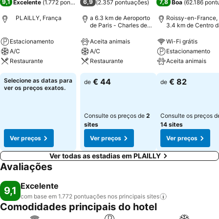
9,1
6,9
7,8
Excelente
(
1.772 pontuações
)
(
2.357 pontuações
)
Boa
(
62.186 pont
PLAILLY, França
a 6.3 km de Aeroporto
Roissy-en-France,
de Paris - Charles de
3.4 km de Centro d
Gaulle
cidade
Estacionamento
Aceita animais
Wi-Fi grátis
A/C
A/C
Estacionamento
Restaurante
Restaurante
Aceita animais
Selecione as datas para
€ 44
€ 82
de
de
ver os preços exatos.
Consulte os preços de
2
Consulte os preços d
sites
14 sites
Ver preços
Ver preços
Ver preços
Ver todas as estadias em PLAILLY
Avaliações
Excelente
9,1
com base em 1.772 pontuações nos principais
sites
Comodidades principais do hotel