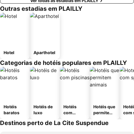
Ver todas as estadias em PLAILLY
Outras estadias em PLAILLY
Hotel
Aparthotel
Categorias de hotéis populares em PLAILLY
Hotéis
Hotéis de
Hotéis
Hotéis que
Hoté
baratos
luxo
com
permitem
com 
piscinas
animais
Destinos perto de La Cite Suspendue