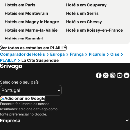
Hotéis em Paris
Hotéis em Coupvray
Hotéis em Montévrain
Hotéis em Serris
Hotéis em Magny le Hongre
Hotéis em Chessy
Hotéis em Marne-la-Vallée
Hotéis em Roissy-en-France
Hotéis em Bagnolet
Ver todas as estadias em PLAILLY
Comparador de Hotéis
Europa
França
Picardie
Oise
PLAILLY
La Cite Suspendue
Facebook
Twitter
Insta
Yo
Selecione o seu país
Adicionar no Google
Encontre facilmente os nossos
resultados: adicione o trivago como
fonte preferencial no Google.
Empresa