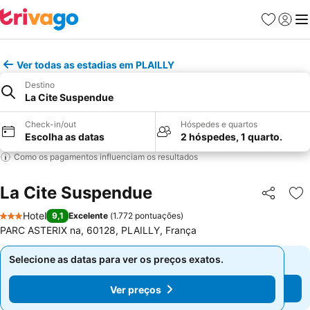
Favoritos
Iniciar
Me
Ver todas as estadias em PLAILLY
Destino
La Cite Suspendue
Check-in/out
Hóspedes e quartos
Escolha as datas
2 hóspedes, 1 quarto.
Como os pagamentos influenciam os resultados
La Cite Suspendue
Partilhar
Ad
Hotel
9,1
Excelente
(
1.772 pontuações
)
3 Estrelas
PARC ASTERIX na, 60128, PLAILLY, França
Selecione as datas para ver os preços exatos.
Selecione as datas para ver os preços exatos.
Ver preços
Ver preços