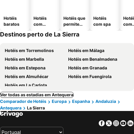
Hotéis
Hotéis
Hotéis que
Hotéis
Hoté
baratos
com
permitem
com spa
com
piscinas
animais
esta
Destinos perto de La Sierra
ment
Hotéis em Torremolinos
Hotéis em Málaga
Hotéis em Marbella
Hotéis em Benalmadena
Hotéis em Estepona
Hotéis em Granada
Hotéis em Almuñécar
Hotéis em Fuengirola
Hotéis em La Carlota
Ver todas as estadias em Antequera
Comparador de Hotéis
Europa
Espanha
Andaluzia
Antequera
La Sierra
Facebook
Twitter
Insta
Yo