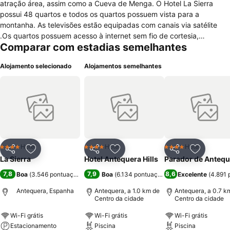
atração área, assim como a Cueva de Menga. O Hotel La Sierra
possui 48 quartos e todos os quartos possuem vista para a
montanha. As televisões estão equipadas com canais via satélite
.Os quartos possuem acesso à internet sem fio de cortesia,
Comparar com estadias semelhantes
telefones e cofres nos quartos. As casas de banho oferecem
chuveiro/banheira combinados, bidês, secadores de cabelo e
Alojamento selecionado
Alojamentos semelhantes
produtos de toalete de cortesia. As comodidades adicionais incluem
controle de temperatura, ar condicionado e conveniências de boas
vindas.Além disso, o serviço de limpeza está disponível e as
comodidades disponíveis quando solicitadas inclui ferros e tábuas
de passar roupa. O hotel La Sierra oferece aos seus hospedes um
restaurante e um bar / lounge, recepção 24 horas por dia, acesso à
Internet de alta velocidade sem fio é cortesia. Este hotel de
Antequera também oferece estacionamento com manobrista,
Hotel
Hotel
Hotel
4 Estrelas
4 Estrelas
4 Estrelas
Partilhar
Adicionar aos favoritos
Partilhar
Adicionar aos favoritos
Partilhar
Adicionar
pessoal multilingue, ar condicionado em todas as áreas publicas e
La Sierra
Hotel Antequera Hills
Parador de Antequ
lavanderia/limpeza a seco. Existe tambem estacionamento
7,8
7,9
8,6
Boa
(
3.546 pontuações
)
Boa
(
6.134 pontuações
)
Excelente
(
4.891 
disponivel no local mas com sobretaxa. Os animais de estimação
não são aceitos neste estabelecimento.
Antequera, Espanha
Antequera, a 1.0 km de
Antequera, a 0.7 k
Centro da cidade
Centro da cidade
Wi-Fi grátis
Wi-Fi grátis
Wi-Fi grátis
Estacionamento
Piscina
Piscina