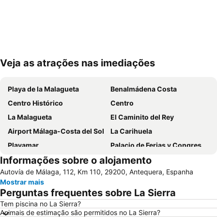
Veja as atrações nas imediações
Ampliar mapa
Playa de la Malagueta
Benalmádena Costa
Centro Histórico
Centro
La Malagueta
El Caminito del Rey
Airport Málaga-Costa del Sol
La Carihuela
Playamar
Palacio de Ferias y Congresos de Málaga
Informações sobre o alojamento
La Nogalera
Centro Comercial Málaga Plaza
Autovía de Málaga, 112, Km 110, 29200, Antequera, Espanha
Puerto de Málaga
Cala del Moral
Mostrar mais
De la Misericordia
Catedral da Encarnação
Perguntas frequentes sobre La Sierra
Torrequebrada
Campanillas
Tem piscina no La Sierra?
Animais de estimação são permitidos no La Sierra?
Pedregalejo
Palacio de Exposiciones y Congresos de la Costa del Sol