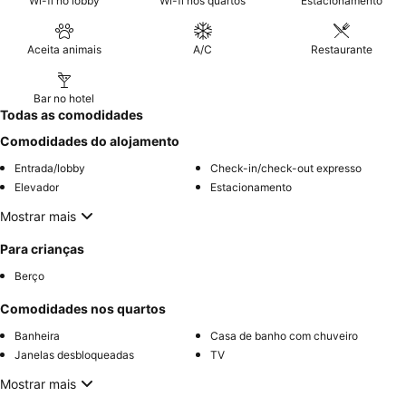
Wi-fi no lobby
Wi-fi nos quartos
Estacionamento
lado oposto à autoestrada.
Aceita animais
A/C
Restaurante
Bar no hotel
Todas as comodidades
Comodidades do alojamento
Entrada/lobby
Check-in/check-out expresso
Elevador
Estacionamento
Mostrar mais
Para crianças
Berço
Comodidades nos quartos
Banheira
Casa de banho com chuveiro
Janelas desbloqueadas
TV
Mostrar mais