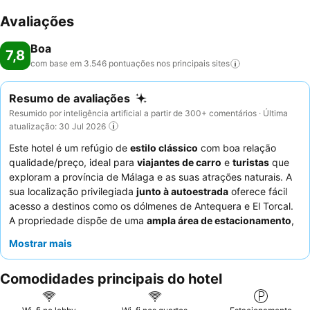
Avaliações
Boa
7,8
com base em 3.546 pontuações nos principais
sites
Resumo de avaliações
Resumido por inteligência artificial a partir de 300+ comentários · Última
atualização: 30 Jul 2026
Este hotel é um refúgio de
estilo clássico
com boa relação
qualidade/preço, ideal para
viajantes de carro
e
turistas
que
exploram a província de Málaga e as suas atrações naturais. A
sua localização privilegiada
junto à autoestrada
oferece fácil
acesso a destinos como os dólmenes de Antequera e El Torcal.
A propriedade dispõe de uma
ampla área de estacionamento
,
garantindo comodidade para os hóspedes que viajam de carro.
Mostrar mais
Os hóspedes elogiam consistentemente o
serviço excecional
do staff profissional e prestável, e a
cozinha caseira
do
Comodidades principais do hotel
restaurante, com as suas diversas opções de pequeno-almoço,
é um destaque. Para uma experiência mais tranquila, os
hóspedes podem considerar solicitar um quarto virado para o