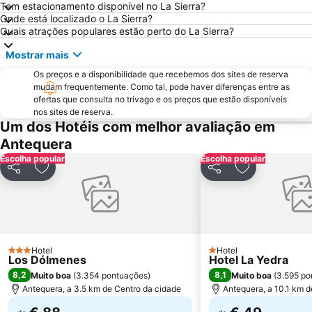
Tem estacionamento disponível no La Sierra?
Huelin
Los Álamos
Onde está localizado o La Sierra?
Quais atrações populares estão perto do La Sierra?
Vialia Estación María Zambrano
Torreblanca
Mostrar mais
Cruz de Humilladero
Guadalmar
Os preços e a disponibilidade que recebemos dos sites de reserva
Aqualand
Churriana
mudam frequentemente. Como tal, pode haver diferenças entre as
Los Boliches - Las Gaviotas
4 de Diciembre
ofertas que consulta no trivago e os preços que estão disponíveis
nos sites de reserva.
El Palo
Plaza Mayor
Um dos Hotéis com melhor avaliação em
Baños del Carmen
Museo de Artes Marineras de Torre de Benagalbón
Antequera
Escolha popular
Arena of La Malagueta
Distrito Este
Escolha popular
Partilhar
Adicionar aos favoritos
Partilhar
Adicionar aos
Parque del Oeste
Benajarafe
Benalmádena Pueblo
Plaza de la Alameda
Alcazaba
Semana Santa
Marqués de Larios
Carretera de Cádiz
Hotel
Hotel
3 Estrelas
1 Estrelas
Los Dólmenes
Hotel La Yedra
La Térmica
Paseo Maritimo La Carihuela
8,2
8,1
Muito boa
(
3.354 pontuações
)
Muito boa
(
3.595 po
Torrequebrada
Navidad
Antequera, a 3.5 km de Centro da cidade
Antequera, a 10.1 km d
La Caleta
Plaza de la Marina