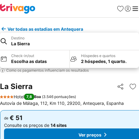
Favoritos
Iniciar
Me
Ver todas as estadias em Antequera
Destino
La Sierra
Check-in/out
Hóspedes e quartos
Escolha as datas
2 hóspedes, 1 quarto.
Como os pagamentos influenciam os resultados
La Sierra
Partilhar
Ad
Hotel
7,8
Boa
(
3.546 pontuações
)
4 Estrelas
Autovía de Málaga, 112, Km 110, 29200, Antequera, Espanha
€ 51
€ 51
de
de
Consulte os preços de
14 sites
Consulte os preços de
14 sites
Ver preços
Ver preços