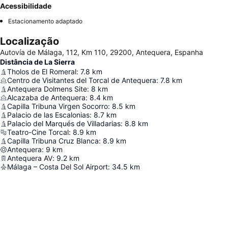
Acessibilidade
Estacionamento adaptado
Localização
Autovía de Málaga, 112, Km 110, 29200, Antequera, Espanha
Distância de La Sierra
Tholos de El Romeral
:
7.8
km
Centro de Visitantes del Torcal de Antequera
:
7.8
km
Antequera Dolmens Site
:
8
km
Alcazaba de Antequera
:
8.4
km
Capilla Tribuna Virgen Socorro
:
8.5
km
Palacio de las Escalonias
:
8.7
km
Palacio del Marqués de Villadarias
:
8.8
km
Teatro-Cine Torcal
:
8.9
km
Capilla Tribuna Cruz Blanca
:
8.9
km
Antequera
:
9
km
Antequera AV
:
9.2
km
Málaga – Costa Del Sol Airport
:
34.5
km