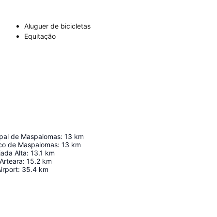
Aluguer de bicicletas
Equitação
ipal de Maspalomas
:
13
km
ico de Maspalomas
:
13
km
ada Alta
:
13.1
km
Arteara
:
15.2
km
irport
:
35.4
km