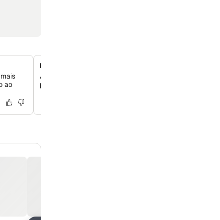
Estacionamento privativo em garagem coberta
 mais
Aproveite a conveniência e segurança adicionais do es
o ao
privativo gratuito disponível na garagem coberta no loca