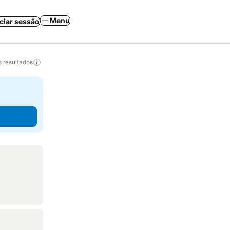
Menu
iciar sessão
 resultados