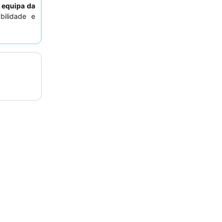
A
equipa da
bilidade e
 a melhor
para vistas