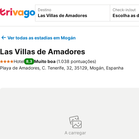
Destino
Check-in/out
Escolha as 
Ver todas as estadias em Mogán
Las Villas de Amadores
Hotel
Muito boa
(
1.038 pontuações
)
8,3
4 Estrelas
Playa de Amadores, C. Tenerife, 32, 35129, Mogán, Espanha
A carregar