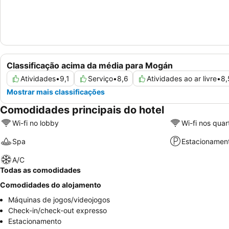
Classificação acima da média para Mogán
Atividades
•
9,1
Serviço
•
8,6
Atividades ao ar livre
•
8,
Mostrar mais classificações
Comodidades principais do hotel
Wi-fi no lobby
Wi-fi nos quar
Spa
Estacionamen
A/C
Todas as comodidades
Comodidades do alojamento
Máquinas de jogos/videojogos
Check-in/check-out expresso
Estacionamento