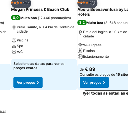
itos
Adicionar aos favoritos
Adicionar aos fav
Hotel
Hotel
4 Estrelas
4 Estrelas
Partilhar
Partilhar
Mogan Princess & Beach Club
Abora Buenaventura by L
Hotels
8,0
Muito boa
(
12.446 pontuações
)
8,2
es
)
Muito boa
(
21.648 pontu
Praia Taurito, a 0.4 km de Centro da
cidade
o da
Praia del Ingles, a 1.0 km d
cidade
Piscina
Wi-Fi grátis
Spa
Piscina
A/C
Estacionamento
Ver preços
Selecione as datas para ver os
Ver preços
preços exatos.
€ 89
de
Consulte os preços de
15 site
Ver preços
Ver preços
Ver todas as estadias
dias