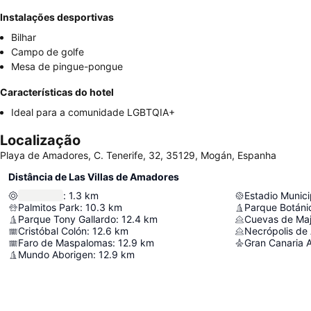
Instalações desportivas
Bilhar
Campo de golfe
Mesa de pingue-pongue
Características do hotel
Ideal para a comunidade LGBTQIA+
Localização
Playa de Amadores, C. Tenerife, 32, 35129, Mogán, Espanha
Distância de Las Villas de Amadores
:
1.3
km
Estadio Munic
Palmitos Park
:
10.3
km
Parque Botán
Parque Tony Gallardo
:
12.4
km
Cuevas de Maj
Cristóbal Colón
:
12.6
km
Necrópolis de 
Faro de Maspalomas
:
12.9
km
Gran Canaria A
Mundo Aborigen
:
12.9
km