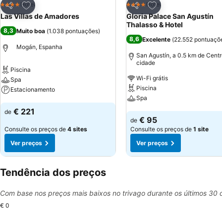
Adicionar aos favoritos
Adicionar aos favor
Hotel
Hotel
4 Estrelas
4 Estrelas
Partilhar
Partilhar
Las Villas de Amadores
Gloria Palace San Agustín
Thalasso & Hotel
8,3
Muito boa
(
1.038 pontuações
)
8,6
Excelente
(
22.552 pontuaçõ
Mogán, Espanha
San Agustín, a 0.5 km de Centr
cidade
Piscina
Wi-Fi grátis
Spa
Piscina
Estacionamento
Spa
Ver preços
€ 221
de
Ver preços
€ 95
de
Consulte os preços de
4 sites
Consulte os preços de
1 site
Ver preços
Ver preços
Tendência dos preços
Com base nos preços mais baixos no trivago durante os últimos 30 
€ 0