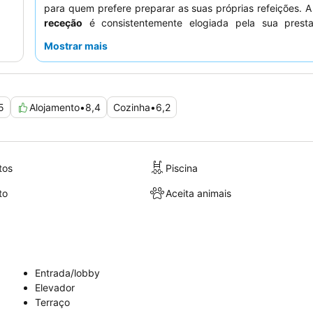
para quem prefere preparar as suas próprias refeições. 
receção
é consistentemente elogiada pela sua presta
educação, garantindo uma estadia agradável. Para
Mostrar mais
experiência, considere solicitar um quarto num
andar alto
inigualáveis.
5
Alojamento
•
8,4
Cozinha
•
6,2
tos
Piscina
to
Aceita animais
Entrada/lobby
Elevador
Terraço