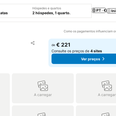
Hóspedes e quartos
PT · €
In
datas
2 hóspedes, 1 quarto.
Como os pagamentos influenciam os
Adicionar aos favoritos
€ 221
de
Partilhar
Consulte os preços de
4 sites
Ver preços
A carregar
A carregar