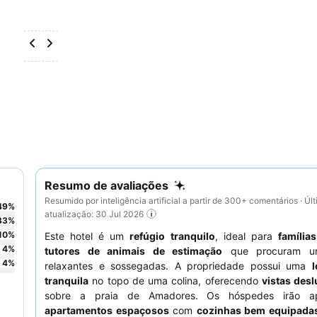
Resumo de avaliações
Resumido por inteligência artificial a partir de 300+ comentários · Úl
49
%
atualização: 30 Jul 2026
33
%
10
%
Este hotel é um
refúgio tranquilo
, ideal para
famílias
4
%
tutores de animais de estimação
que procuram um
4
%
relaxantes e sossegadas. A propriedade possui uma
tranquila
no topo de uma colina, oferecendo
vistas des
sobre a praia de Amadores. Os hóspedes irão ap
apartamentos espaçosos
com
cozinhas bem equipada