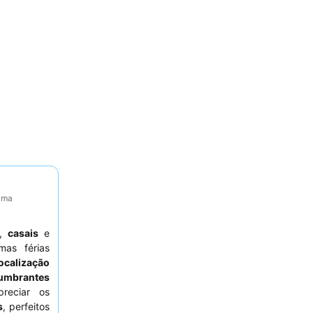
tima
,
casais
e
as férias
localização
lumbrantes
reciar os
s
, perfeitos