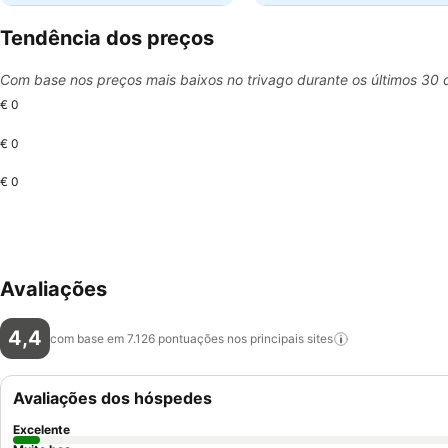
Tendência dos preços
Com base nos preços mais baixos no trivago durante os últimos 30 
€ 0
€ 0
€ 0
Avaliações
4,4
com base em 7.126 pontuações nos principais
sites
Avaliações dos hóspedes
Excelente