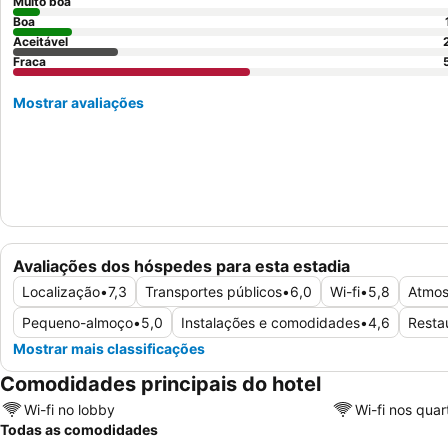
Muito boa
Boa
Aceitável
Fraca
Mostrar avaliações
Avaliações dos hóspedes para esta estadia
Localização
•
7,3
Transportes públicos
•
6,0
Wi-fi
•
5,8
Atmos
Pequeno-almoço
•
5,0
Instalações e comodidades
•
4,6
Resta
Mostrar mais classificações
Comodidades principais do hotel
Wi-fi no lobby
Wi-fi nos quar
Todas as comodidades