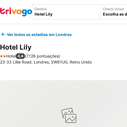
Destino
Check-in/out
Escolha as 
Ver todas as estadias em Londres
Hotel Lily
Hotel
(
7.126 pontuações
)
4,4
2 Estrelas
23-33 Lillie Road, Londres, SW61UG, Reino Unido