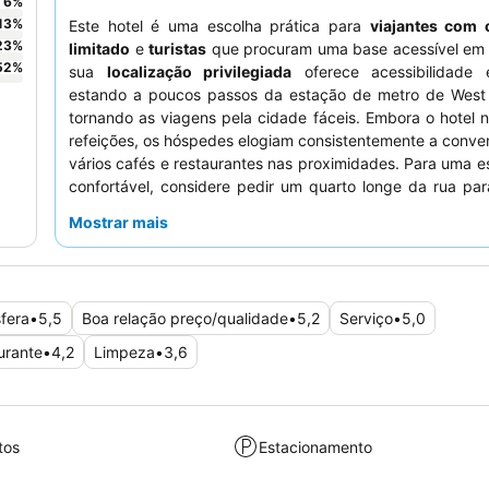
6
%
13
%
Este hotel é uma escolha prática para
viajantes com
23
%
limitado
e
turistas
que procuram uma base acessível em 
52
%
sua
localização privilegiada
oferece acessibilidade e
estando a poucos passos da estação de metro de West
tornando as viagens pela cidade fáceis. Embora o hotel 
refeições, os hóspedes elogiam consistentemente a conve
vários cafés e restaurantes nas proximidades. Para uma e
confortável, considere pedir um quarto longe da rua par
ruído potencial.
Mostrar mais
fera
•
5,5
Boa relação preço/qualidade
•
5,2
Serviço
•
5,0
urante
•
4,2
Limpeza
•
3,6
tos
Estacionamento