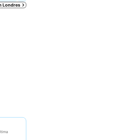
em Londres
ltima