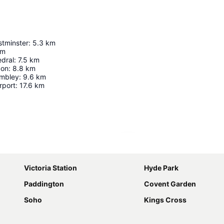
stminster
:
5.3
km
km
edral
:
7.5
km
don
:
8.8
km
embley
:
9.6
km
rport
:
17.6
km
Ampliar mapa
Victoria Station
Hyde Park
Paddington
Covent Garden
Soho
Kings Cross