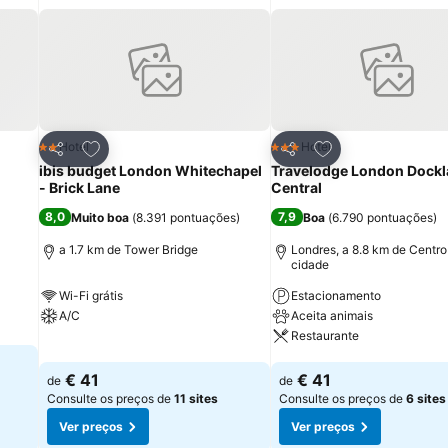
itos
Adicionar aos favoritos
Adicionar aos fav
Hotel
Hotel
2 Estrelas
3 Estrelas
Partilhar
Partilhar
ibis budget London Whitechapel
Travelodge London Dock
- Brick Lane
Central
8,0
7,9
Muito boa
(
8.391 pontuações
)
Boa
(
6.790 pontuações
)
a
a 1.7 km de Tower Bridge
Londres, a 8.8 km de Centro
cidade
Wi-Fi grátis
Estacionamento
A/C
Aceita animais
Restaurante
Ver preços
Ver preços
€ 41
€ 41
de
de
Consulte os preços de
11 sites
Consulte os preços de
6 sites
Ver preços
Ver preços