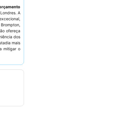
 orçamento
Londres. A
xcecional,
 Brompton,
não ofereça
niência dos
stadia mais
a mitigar o