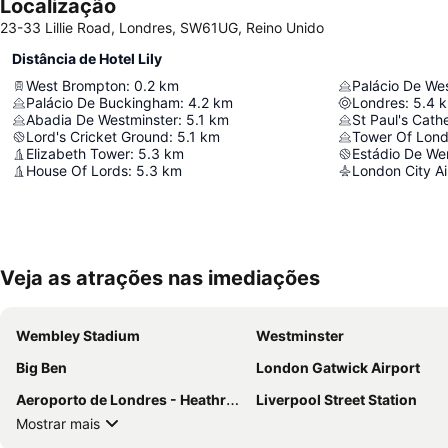
Localização
23-33 Lillie Road, Londres, SW61UG, Reino Unido
Distância de Hotel Lily
West Brompton
:
0.2
km
Palácio De We
Palácio De Buckingham
:
4.2
km
Londres
:
5.4
Abadia De Westminster
:
5.1
km
St Paul's Cath
Lord's Cricket Ground
:
5.1
km
Tower Of Lon
Elizabeth Tower
:
5.3
km
Estádio De W
House Of Lords
:
5.3
km
London City Ai
Veja as atrações nas imediações
Wembley Stadium
Westminster
Big Ben
London Gatwick Airport
Aeroporto de Londres - Heathrow
Liverpool Street Station
Mostrar mais