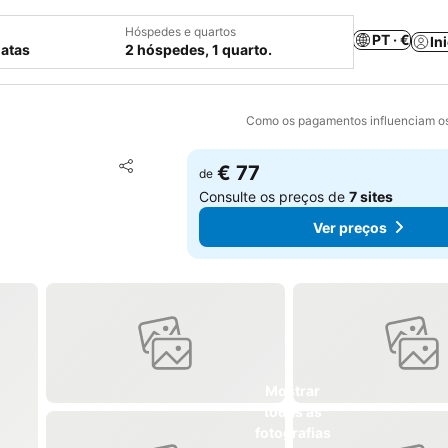
Hóspedes e quartos
PT · €
In
datas
2 hóspedes, 1 quarto.
Como os pagamentos influenciam os
Adicionar aos favoritos
€ 77
de
Partilhar
Consulte os preços de
7 sites
Ver preços