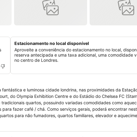
Estacionamento no local disponível
s
Aproveite a conveniência do estacionamento no local, dispon
reserva antecipada e uma taxa adicional, uma comodidade v
no centro de Londres.
 fantástica e luminosa cidade londrina, nas proximidades da Estaçã
urt, do Olympia Exhibition Centre e do Estádio do Chelsea FC (Sta
is e tradicionais quartos, possuindo variadas comodidades como aque
para fazer café / chá. Como serviços gerais, poderá encontrar nest
uartos para não fumadores, quartos familiares, elevador e aquecim
te um pagamento. Da mesma forma, o hotel disponibiliza estacionament
este hotel, possibilitando ao hóspede trazer o seu mais fiel amigo.