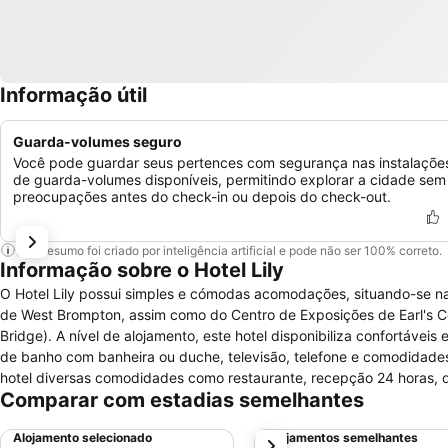
Informação útil
Guarda-volumes seguro
Você pode guardar seus pertences com segurança nas instalaçõe
de guarda-volumes disponíveis, permitindo explorar a cidade sem
preocupações antes do check-in ou depois do check-out.
Este resumo foi criado por inteligência artificial e pode não ser 100% correto.
Informação sobre o Hotel Lily
O Hotel Lily possui simples e cómodas acomodações, situando-se na
de West Brompton, assim como do Centro de Exposições de Earl's Co
Bridge). A nível de alojamento, este hotel disponibiliza confortáve
de banho com banheira ou duche, televisão, telefone e comodidades 
hotel diversas comodidades como restaurante, recepção 24 horas, q
Comparar com estadias semelhantes
referir, ainda, que o hotel disponibiliza ligação à Internet, median
privado e pago. De igual modo, animais de estimação são admitidos n
Alojamento selecionado
Alojamentos semelhantes
próximo