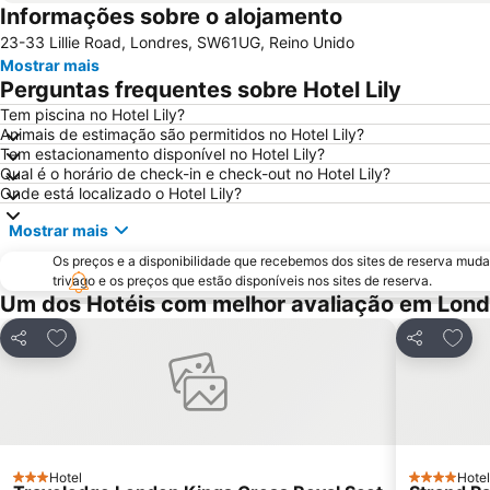
Informações sobre o alojamento
23-33 Lillie Road, Londres, SW61UG, Reino Unido
Mostrar mais
Perguntas frequentes sobre Hotel Lily
Tem piscina no Hotel Lily?
Animais de estimação são permitidos no Hotel Lily?
Tem estacionamento disponível no Hotel Lily?
Qual é o horário de check-in e check-out no Hotel Lily?
Onde está localizado o Hotel Lily?
Mostrar mais
Os preços e a disponibilidade que recebemos dos sites de reserva muda
trivago e os preços que estão disponíveis nos sites de reserva.
Um dos Hotéis com melhor avaliação em Lond
Adicionar aos favoritos
Adici
Partilhar
Partilhar
Hotel
Hotel
3 Estrelas
4 Estrelas