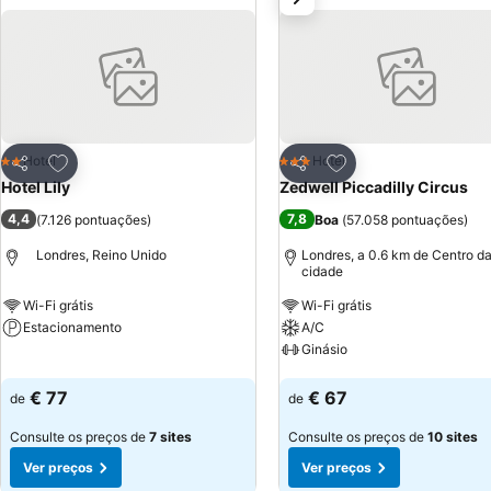
Adicionar aos favoritos
Adicionar aos favor
Hotel
Hotel
2 Estrelas
3 Estrelas
Partilhar
Partilhar
Hotel Lily
Zedwell Piccadilly Circus
4,4
7,8
(
7.126 pontuações
)
Boa
(
57.058 pontuações
)
Londres, Reino Unido
Londres, a 0.6 km de Centro d
cidade
Wi-Fi grátis
Wi-Fi grátis
Estacionamento
A/C
Ginásio
Ver preços
Ver preços
€ 77
€ 67
de
de
Consulte os preços de
7 sites
Consulte os preços de
10 sites
Ver preços
Ver preços