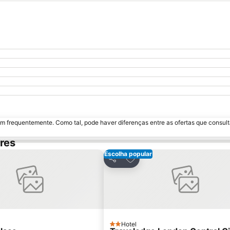
m frequentemente. Como tal, pode haver diferenças entre as ofertas que consult
res
Escolha popular
onar aos favoritos
Adicionar aos favoritos
Partilhar
Hotel
2 Estrelas