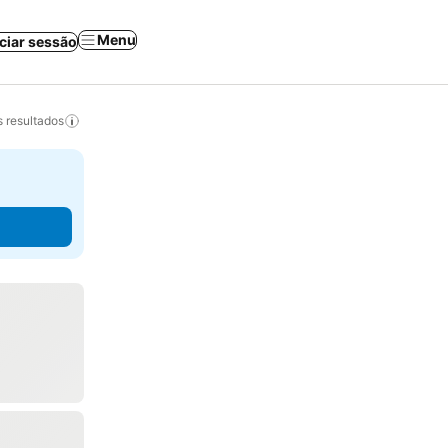
Menu
iciar sessão
 resultados