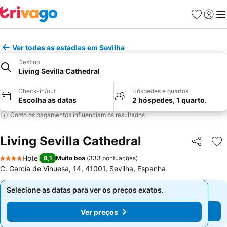
Favoritos
Iniciar
Me
Ver todas as estadias em Sevilha
Destino
Living Sevilla Cathedral
Check-in/out
Hóspedes e quartos
Escolha as datas
2 hóspedes, 1 quarto.
Como os pagamentos influenciam os resultados
Living Sevilla Cathedral
Partilhar
Ad
Hotel
8,1
Muito boa
(
333 pontuações
)
4 Estrelas
C. García de Vinuesa, 14, 41001, Sevilha, Espanha
Selecione as datas para ver os preços exatos.
Selecione as datas para ver os preços exatos.
Ver preços
Ver preços