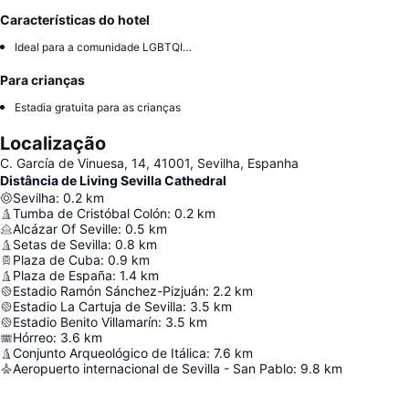
Características do hotel
Ideal para a comunidade LGBTQIA+
Para crianças
Estadia gratuita para as crianças
Localização
C. García de Vinuesa, 14, 41001, Sevilha, Espanha
Distância de Living Sevilla Cathedral
Sevilha
:
0.2
km
Tumba de Cristóbal Colón
:
0.2
km
Alcázar Of Seville
:
0.5
km
Setas de Sevilla
:
0.8
km
Plaza de Cuba
:
0.9
km
Plaza de España
:
1.4
km
Estadio Ramón Sánchez-Pizjuán
:
2.2
km
Estadio La Cartuja de Sevilla
:
3.5
km
Estadio Benito Villamarín
:
3.5
km
Hórreo
:
3.6
km
Conjunto Arqueológico de Itálica
:
7.6
km
Aeropuerto internacional de Sevilla - San Pablo
:
9.8
km