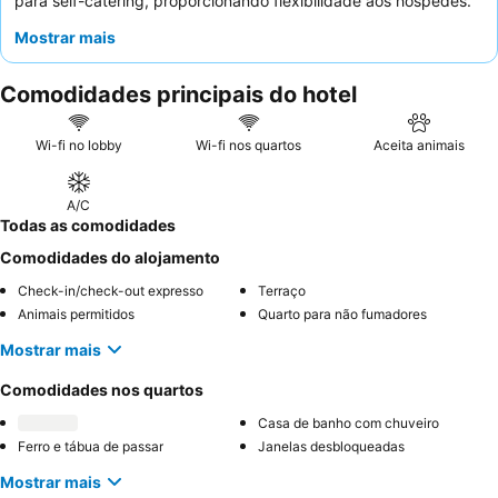
para self-catering, proporcionando flexibilidade aos hóspedes.
Os hóspedes elogiam consistentemente os
funcionários
Mostrar mais
atenciosos e prestativos
, particularmente o proprietário, que
garante uma experiência positiva e de apoio. Para a melhor
Comodidades principais do hotel
experiência, considere solicitar uma unidade com isolamento de
janela eficaz para minimizar o ruído da rua.
Wi-fi no lobby
Wi-fi nos quartos
Aceita animais
A/C
Todas as comodidades
Comodidades do alojamento
Check-in/check-out expresso
Terraço
Animais permitidos
Quarto para não fumadores
Mostrar mais
Comodidades nos quartos
Casa de banho com chuveiro
Ferro e tábua de passar
Janelas desbloqueadas
Mostrar mais