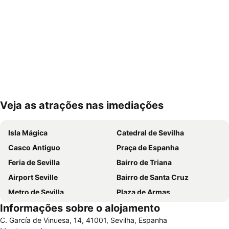
Veja as atrações nas imediações
Ampliar mapa
Isla Mágica
Catedral de Sevilha
Casco Antiguo
Praça de Espanha
Feria de Sevilla
Bairro de Triana
Airport Seville
Bairro de Santa Cruz
Metro de Sevilla
Plaza de Armas
Informações sobre o alojamento
Los Remedios
Estación de Autobuses Plaza de Armas
C. García de Vinuesa, 14, 41001, Sevilha, Espanha
Nervión
Alameda de Hércules