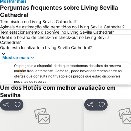
Mostrar mais
Metro Centro
Plaza de Armas
Perguntas frequentes sobre Living Sevilla
Praça de touros Maestranza
Poligono Aeropuerto
Cathedral
Centro de las Artes de Sevilla
Macarena Tres Huertas
Tem piscina no Living Sevilla Cathedral?
Animais de estimação são permitidos no Living Sevilla Cathedral?
Estación de Santa Justa
Benito Villamarín Stadium
Tem estacionamento disponível no Living Sevilla Cathedral?
Qual é o horário de check-in e check-out no Living Sevilla
Triana Oeste
Aeropuerto Viejo
Cathedral?
Estadio Olímpico
Ponte de Triana
Onde está localizado o Living Sevilla Cathedral?
Real Alcazar
Triana Este
Mostrar mais
Firenze
Zodiaco
Os preços e a disponibilidade que recebemos dos sites de reserva
mudam frequentemente. Como tal, pode haver diferenças entre as
Giralda
Semana Santa
ofertas que consulta no trivago e os preços que estão disponíveis
Parque de Maria Luísa
Fibes Sevilla Kongresscenter
nos sites de reserva.
Um dos Hotéis com melhor avaliação em
Casa de la Provincia
Plaza Nueva
Sevilha
Estadio Ramón Sánchez Pizjuán
Prefeitura de Sevilha
Itálica ciudad romana
Arenal
Partilhar
Adicionar aos favoritos
Partilhar
Adicionar aos
Monasterio de La Cartuja
Reserva de Animales exóticos Castillo de las Guardas
Centro comercial Zona este
Aire de Sevilla Baños árabes