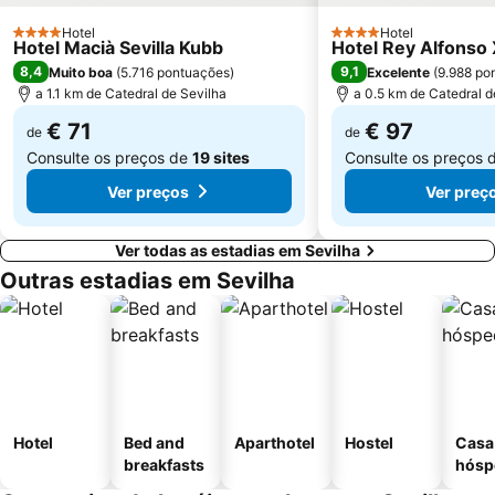
El Rocio
Calle Tetuán
Torre do Ouro
Hotel
Basilica da Macarena
Hotel
4 Estrelas
4 Estrelas
Hotel Macià Sevilla Kubb
Hotel Rey Alfonso 
Palacio de Congresos y exposiciones de Sevilla
Bellavista
8,4
9,1
Muito boa
(
5.716 pontuações
)
Excelente
(
9.988 po
a 1.1 km de Catedral de Sevilha
a 0.5 km de Catedral d
€ 71
€ 97
de
de
Consulte os preços de
19 sites
Consulte os preços 
Ver preços
Ver preç
Ver todas as estadias em Sevilha
Outras estadias em Sevilha
Hotel
Bed and
Aparthotel
Hostel
Casa
breakfasts
hósp