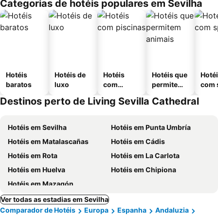
Categorias de hotéis populares em Sevilha
Hotéis
Hotéis de
Hotéis
Hotéis que
Hoté
baratos
luxo
com
permitem
com 
piscinas
animais
Destinos perto de Living Sevilla Cathedral
Hotéis em Sevilha
Hotéis em Punta Umbría
Hotéis em Matalascañas
Hotéis em Cádis
Hotéis em Rota
Hotéis em La Carlota
Hotéis em Huelva
Hotéis em Chipiona
Hotéis em Mazagón
Ver todas as estadias em Sevilha
Comparador de Hotéis
Europa
Espanha
Andaluzia