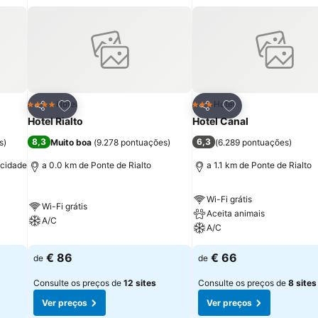
itos
Adicionar aos favoritos
Adicionar aos fav
Hotel
Hotel
4 Estrelas
3 Estrelas
Partilhar
Partilhar
Hotel Rialto
Hotel Canal
8,3
6,3
s
)
Muito boa
(
9.278 pontuações
)
(
6.289 pontuações
)
 cidade
a 0.0 km de Ponte de Rialto
a 1.1 km de Ponte de Rialto
Wi-Fi grátis
Wi-Fi grátis
Aceita animais
A/C
A/C
€ 86
€ 66
de
de
Consulte os preços de
12 sites
Consulte os preços de
8 sites
Ver preços
Ver preços