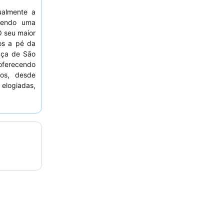
ualmente a
cendo uma
O seu maior
os a pé da
aça de São
oferecendo
sos, desde
elogiadas,
s hóspedes
stabilidade
omendações
edes podem