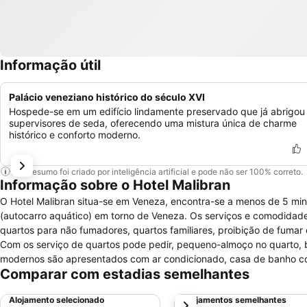
Informação útil
Palácio veneziano histórico do século XVI
Hospede-se em um edifício lindamente preservado que já abrigou
supervisores de seda, oferecendo uma mistura única de charme
histórico e conforto moderno.
Este resumo foi criado por inteligência artificial e pode não ser 100% correto.
Informação sobre o Hotel Malibran
O Hotel Malibran situa-se em Veneza, encontra-se a menos de 5 minu
(autocarro aquático) em torno de Veneza. Os serviços e comodidades gerais disponibilizados pelo Malibran são: recepção disponível 24 horas,
quartos para não fumadores, quartos familiares, proibição de fumar 
Com os serviço de quartos pode pedir, pequeno-almoço no quarto, balcão de tu
modernos são apresentados com ar condicionado, casa de banho com
Comparar com estadias semelhantes
por satélite, mini-bar, serviço de despertar com relógio despertador
Alojamento selecionado
Alojamentos semelhantes
próximo