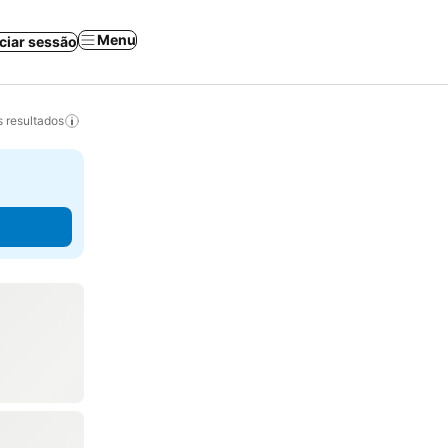
Menu
iciar sessão
 resultados