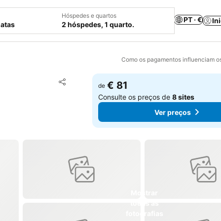
Hóspedes e quartos
PT · €
In
datas
2 hóspedes, 1 quarto.
Como os pagamentos influenciam os
Adicionar aos favoritos
€ 81
de
Partilhar
Consulte os preços de
8 sites
Ver preços