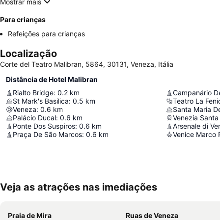
Mostrar mais
Para crianças
Refeições para crianças
Localização
Corte del Teatro Malibran, 5864, 30131, Veneza, Itália
Distância de Hotel Malibran
Rialto Bridge
:
0.2
km
Campanário D
St Mark's Basilica
:
0.5
km
Teatro La Feni
Veneza
:
0.6
km
Santa Maria De
Palácio Ducal
:
0.6
km
Venezia Santa
Ponte Dos Suspiros
:
0.6
km
Arsenale di Ve
Praça De São Marcos
:
0.6
km
Venice Marco P
Veja as atrações nas imediações
Praia de Mira
Ruas de Veneza