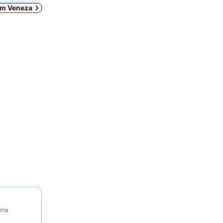
 em Veneza
tima