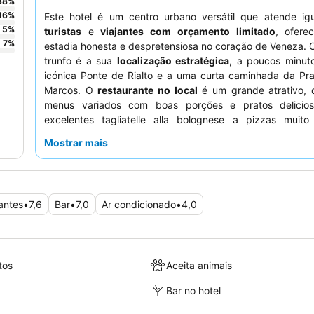
38
%
16
%
Este hotel é um centro urbano versátil que atende ig
5
%
turistas
e
viajantes com orçamento limitado
, ofere
7
%
estadia honesta e despretensiosa no coração de Veneza. 
trunfo é a sua
localização estratégica
, a poucos minut
icónica Ponte de Rialto e a uma curta caminhada da Pr
Marcos. O
restaurante no local
é um grande atrativo, 
menus variados com boas porções e pratos delicio
excelentes tagliatelle alla bolognese a pizzas muito 
proporcionando uma ótima relação qualidade-preço. O
Mostrar mais
elogiam consistentemente a
simpatia excecional
e a pre
do pessoal, que está sempre pronto para ajudar com rec
locais. Para uma estadia mais tranquila, os hósp
considerar solicitar um quarto virado para o jardim.
antes
•
7,6
Bar
•
7,0
Ar condicionado
•
4,0
tos
Aceita animais
Bar no hotel