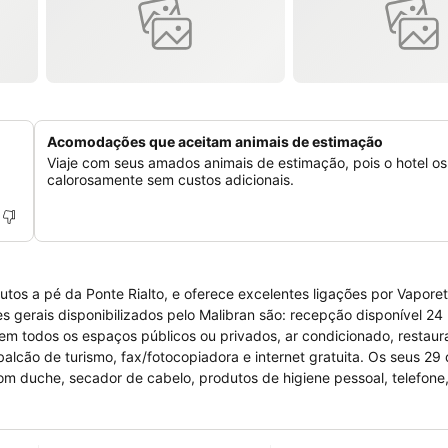
Acomodações que aceitam animais de estimação
Viaje com seus amados animais de estimação, pois o hotel o
calorosamente sem custos adicionais.
tos a pé da Ponte Rialto, e oferece excelentes ligações por Vaporet
em todos os espaços públicos ou privados, ar condicionado, restaura
rismo, fax/fotocopiadora e internet gratuita. Os seus 29 quartos
 duche, secador de cabelo, produtos de higiene pessoal, telefone,
. Os animais domésticos são aceites sem ter custos adicionais.