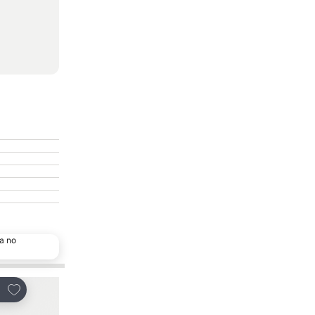
a no
Escolha popular
Adicionar aos favoritos
Adicionar aos favor
tilhar
Partilhar