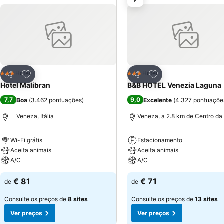
Adicionar aos favoritos
Adicionar aos favor
Hotel
Hotel
3 Estrelas
3 Estrelas
Partilhar
Partilhar
Hotel Malibran
B&B HOTEL Venezia Laguna
7,7
9,0
Boa
(
3.462 pontuações
)
Excelente
(
4.327 pontuaçõe
Veneza, Itália
Veneza, a 2.8 km de Centro da
Wi-Fi grátis
Estacionamento
Aceita animais
Aceita animais
A/C
A/C
€ 81
€ 71
de
de
Consulte os preços de
8 sites
Consulte os preços de
13 sites
Ver preços
Ver preços