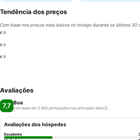
Tendência dos preços
Com base nos preços mais baixos no trivago durante os últimos 30 
€ 0
€ 0
€ 0
Avaliações
Boa
7,7
com base em 3.462 pontuações nos principais
sites
Avaliações dos hóspedes
Excelente