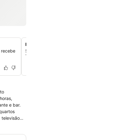
Refeições em uma charmosa praça ao ar livre
s recebe
Saboreie refeições ao ar livre em um belo pátio em fren
Teatro Malibran, que oferece um ambiente delicioso.
to
nte e bar.
 televisão