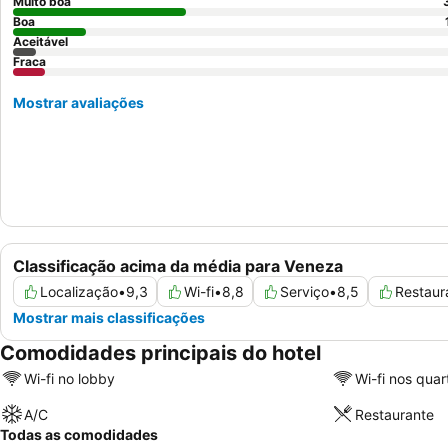
Muito boa
Boa
Aceitável
Fraca
Mostrar avaliações
Classificação acima da média para Veneza
Localização
•
9,3
Wi-fi
•
8,8
Serviço
•
8,5
Restaur
Mostrar mais classificações
Comodidades principais do hotel
Wi-fi no lobby
Wi-fi nos quar
A/C
Restaurante
Todas as comodidades