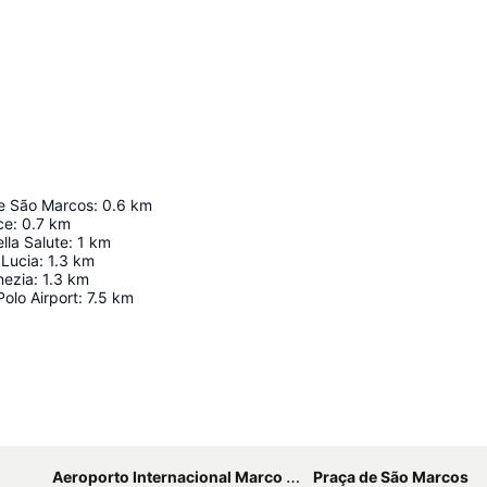
e São Marcos
:
0.6
km
ce
:
0.7
km
lla Salute
:
1
km
 Lucia
:
1.3
km
nezia
:
1.3
km
olo Airport
:
7.5
km
Ampliar mapa
Aeroporto Internacional Marco Polo
Praça de São Marcos