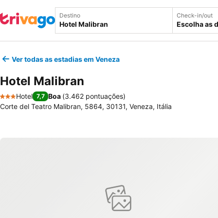
Destino
Check-in/out
Escolha as 
Ver todas as estadias em Veneza
Hotel Malibran
Hotel
Boa
(
3.462 pontuações
)
7,7
3 Estrelas
Corte del Teatro Malibran, 5864, 30131, Veneza, Itália